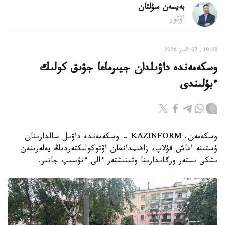
بەيسەن سۇلتان
اۆتور
10:08, 07 تامىز 2026
وسكەمەندە داۋىلدان جيىرماعا جۋىق كولىك
ءبۇلىندى
وسكەمەن. KAZINFORM - وسكەمەندە داۋىل سالدارىنان
ۇستىنە اعاش قۇلاپ، زاقىمدانعان اۆتوكولىكتەردىڭ يەلەرىنەن
ىشكى ىستەر ورگاندارىنا وتىنىشتەر ءالى ءتۇسىپ جاتىر.