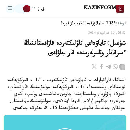
KAZINFORM
ق ز
ترەند:
2026-سايلاۋ
وقيعا
تاعايىنداۋ
اقوردا
08:53, 16 قىركۇيەك 2014
شۇعىل: تاياۋداعى تاۋلىكتەردە قازاقستاننىڭ
ءبىرقاتار وڭىرلەرىندە قار جاۋادى
استانا. قازاقپارات - تاياۋداعى تاۋلىكتەردە - 17 - قىركۇيەكتە
قوستاناي وبلىسىندا، 18 - قىركۇيەكتە سولتۇستىك قازاقستان،
اقمولا، پاۆلودار وبلىستارىندا جاۋىن-شاشىندى بولىپ، كەي
جەرلەردە جاڭبىر ارالاس قارعا اينالادى، سولتۇستىك-باتىستان
سوققان جەلدىڭ ەكپىنى سەكۋندىنا 15-20 مەترگە جەتەدى.