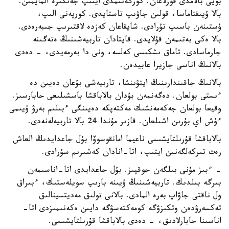
بويى بالامدى قورلاعان. كورگەنىمدى ايتىپ جەتكىزە المايمىن.
بالا ۇيىقتاماسا، قولىن جاۋىپ تاستايدى. كورپەنى الىپ،
ۇستىنەن باسىپ تۇرادى. شايقاعان كەزدە لاقتىرىپ جىبەرەدى.
بالا ەكى بەتىمەن قۇلايدى. قايتادان تاربيەشىنىڭ ەتەگىنە
جارماسادى. تاماق ىشكىسى كەلسە، ونى دا بەرمەيدى، - دەدى
بالانىڭ اناسى جازيرا عابيدەن.
بالانىڭ جاقىندارىنىڭ ايتۋىنشا، تاربيەشى بۇعان دەيىن دە
ءىستى بولعان. دەگەنمەن بۇدان بالاباقشا باسشىلىعى حابارسىز.
وقيعا بولعان جەكەمەنشىك مەكتەپكە دەيىنگى ءبىلىم بەرۋ ۇيىمى
ءۇش اي بۇرىن اشىلعان. قازىر مۇندا 24 بالا تاربيەلەنەدى.
بالاباقشا قۇرىلتايشىسى ناعيما امانقوسوۆا بۇل جاعدايدىڭ العاش
رەت تىركەلگەنىن ايتىپ، اتا-انادان كەشىرىم سۇرادى.
- ءبىز مۇنى بىلگەن جوقپىز. بۇل جاعدايدى اتا-اناسىمەن
بىرگە بىلدىك. تاربيەشىنىڭ ۇيىنە بارىپ سويلەستىك، ءبىراق
ول ناقتى جاۋاپ بەرە المادى. بالانى تولىق مەديتسينالىق
تەكسەرۋدەن وتكىزۋگە كومەكتەسۋگە دايىن ەكەنىمىزدى اتا-
اناسىنا حابارلادىق، - دەدى بالاباقشا قۇرىلتايشىسى.