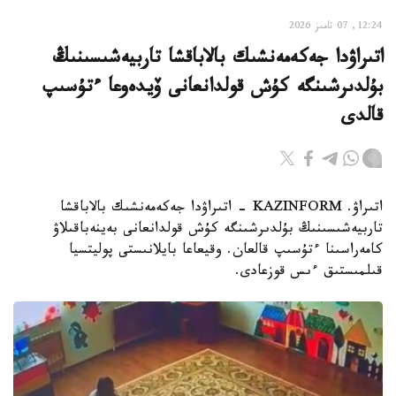
12:24, 07 تامىز 2026
اتىراۋدا جەكەمەنشىك بالاباقشا تاربيەشىسىنىڭ
بۇلدىرشىنگە كۇش قولدانعانى ۆيدەوعا ءتۇسىپ
قالدى
اتىراۋ. KAZINFORM - اتىراۋدا جەكەمەنشىك بالاباقشا
تاربيەشىسىنىڭ بۇلدىرشىنگە كۇش قولدانعانى بەينەباقىلاۋ
كامەراسىنا ءتۇسىپ قالعان. وقيعاعا بايلانىستى پوليتسيا
قىلمىستىق ءىس قوزعادى.