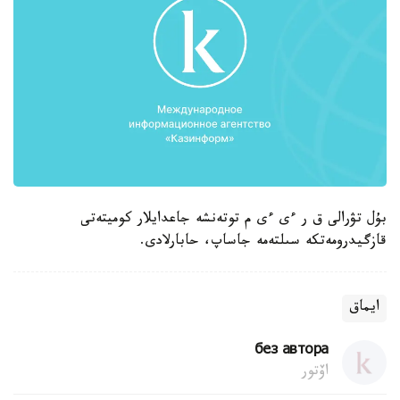
بۇل تۋرالى ق ر ءى ءى م توتەنشە جاعدايلار كوميتەتى
قازگيدرومەتكە سىلتەمە جاساپ، حابارلادى.
ايماق
без автора
اۆتور