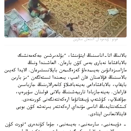
فوتو: ۆيدەودان الىنعان سكرين
بالانىڭ اتا-اناسىنىڭ ايتۋىنشا، ءبۇلدىرشىن جەكەمەنشىك
بالاباقشاعا نەبارى بەس كۇن بارعان. العاشىندا ونىڭ
مازاسىزدانۋىن بەيىمدەلۋ كەزەڭىمەن بايلانىستىرعان. الايدا كەيىن
بالاسىنىڭ قۇلاعىنان قان اعىپ، يىعىندا تىستەلگەن ءىز بارىن
بايقاپ، بالاباقشاداعى بەينەباقىلاۋ كامەرالارىنىڭ جازباسىن
قاراعان. بەينەجازبادا تاربيەشىنىڭ بالانى قولىنان سۇيرەپ،
جۇلقىلاپ، كۇشتەپ ۇيىقتاتۋعا ارەكەتتەنگەنى كورىنەدى.
كىشكەنتايدىڭ اناسى مۇنداي ارەكەتتەر بىرنەشە كۇن بويى
قايتالانعانىن ايتادى.
- دۇيسەنبى، سارسەنبى، بەيسەنبى، جۇما كۇندەرى ءتورت كۇن