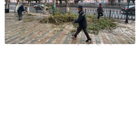
فوتو: وسكەمەن قالاسى اكىمدىگىنەن
قالا اكىمدىگىنىڭ مالىمەتىنشە، داۋىل كەزىندە ورتالىق
كوشەلەردە جەل 15 اعاشتى قۇلاتقان. ولاردىڭ ءبىرقاتارى جول
جيەگىندە تۇرعان اۆتوكولىكتەردىڭ ۇستىنە قۇلادى.
- قازىرگى ۋاقىتتا پوليتسياعا اعاشتاردىڭ قۇلاۋى سالدارىنان
كولىكتەرى زاقىمدانعان 17 اۆتوكولىك يەسىنەن ارىز ءتۇستى، -
دەپ حابارلادى شقو پوليتسيا دەپارتامەنتىنىڭ باسپا ءسوز
قىزمەتىنەن.
پوليتسياعا ءالى بارلىق زارداپ شەككەن كولىك يەلەرى جۇگىنىپ
ۇلگەرمەگەن بولۋى دا مۇمكىن.