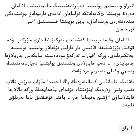
اتىراۋ وبلىستىق پوليتسيا دەپارتامەنتىنىڭ مالىمەتىنشە، اتالعان
دەرەك بويىنشا «كامەلەتكە تولماعان ادامدى تاربيەلەۋ جونىندەگى
مىندەتتەردى ورىنداماۋ» بابى بويىنشا قىلمىستىق ءىس
قوزعالعان.
- اتالعان وقيعا بويىنشا كەشەندى تەرگەۋ امالدارى جۇرگىزىلۋدە.
قۇقىق بۇزۋشىلىققا قاتىسى بار بارلىق تۇلعالار پوليتسيا بولىمىنە
جەتكىزىلدى. وزگە اقپارات تەرگەۋ مۇددەسىنە سايكەس جاريالاۋعا
جاتپايدى، - دەپ حابارلادى وبلىستىق پوليتسيا دەپارتامەنتىنىڭ
رەسمي وكىلى مەيىرىم ەرداۋلەت.
بالانىڭ اتا-اناسى كىنالىلەردىڭ زاڭ الدىندا جاۋاپ بەرۋىن تالاپ
ەتىپ وتىر. ولاردىڭ ايتۋىنشا، مۇنداي جاعدايدىڭ وزگە بالالارعا
قايتالانباۋى ءۇشىن وقيعاعا جان-جاقتى قۇقىقتىق باعا بەرىلۋى
قاجەت.
ايماق