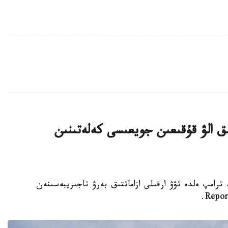
ىق الۋ قۇقىعىن جويعىسى كەلەتىنىن
تى دونالد ترامپ ەلدە تۋۋ ارقىلى ازاماتتىق بەرۋ تاجىريبەسىنەن