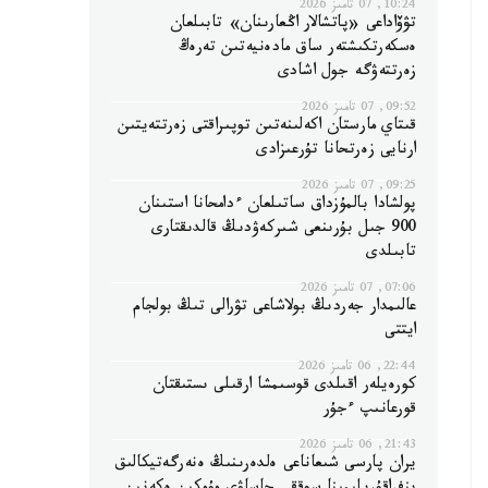
10:24, 07 تامىز 2026
تۋۆاداعى «پاتشالار اڭعارىنان» تابىلعان
ەسكەرتكىشتەر ساق مادەنيەتىن تەرەڭ
زەرتتەۋگە جول اشادى
09:52, 07 تامىز 2026
قىتاي مارستان اكەلىنەتىن توپىراقتى زەرتتەيتىن
ارنايى زەرتحانا تۇرعىزادى
09:25, 07 تامىز 2026
پولشادا بالمۇزداق ساتىلعان ءدامحانا استىنان
900 جىل بۇرىنعى شىركەۋدىڭ قالدىقتارى
تابىلدى
07:06, 07 تامىز 2026
عالىمدار جەردىڭ بولاشاعى تۋرالى تىڭ بولجام
ايتتى
22:44, 06 تامىز 2026
كورەيلەر اقىلدى قوسىمشا ارقىلى ىستىقتان
قورعانىپ ءجۇر
21:43, 06 تامىز 2026
يران پارسى شىعاناعى ەلدەرىنىڭ ەنەرگەتيكالىق