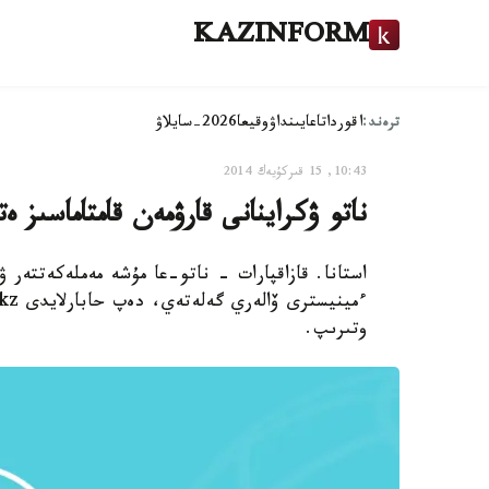
KAZINFORM
ترەند:
اقوردا
تاعايىنداۋ
وقيعا
2026-سايلاۋ
10:43, 15 قىركۇيەك 2014
ناتو ۋكراينانى قارۋمەن قامتاماسىز ە
استانا. قازاقپارات - ناتو-عا مۇشە مەملەكەتتەر ۋ
وتىرىپ.