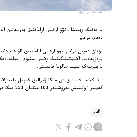
Фото: Pexels
- مەنىڭ ويىمشا، تۋۋ ارقىلى ازاماتتىق بەرىلەتىن ال
دەدى ترامپ.
بۇعان دەيىن ترامپ تۋۋ ارقىلى ازاماتتىق الۋ قاعيداتى
پرەزيدەنت اكىمشىلىگىنىڭ وكىلى ستيۆەن ميللەردىڭ 
تاجىريبەگە تىيىم سالۋعا قاتىستى.
ايتا كەتەيىك، ا ق ش جاڭا ۆيزالىق كەپىل باعدارلا
كەيبىر ءوتىنىش بەرۋشىلەر 100 مىڭنان 250 مىڭ دوللارعا دەيىنگى كولەمدە دەپوزيت سالۋى ءتيىس.
الەم