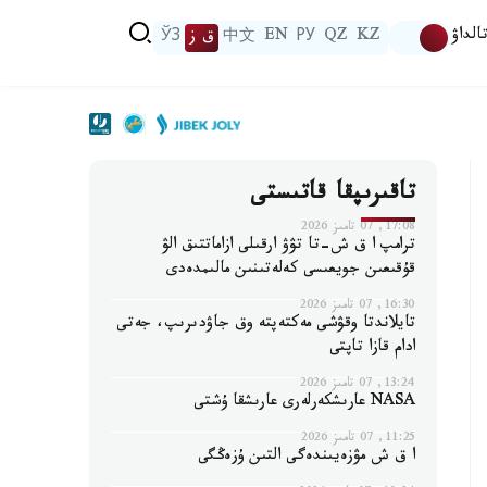
الداۋ
KZ
QZ
РУ
EN
中文
ق ز
ЎЗ
تاقىرىپقا قاتىستى
17:08, 07 تامىز 2026
ترامپ ا ق ش-تا تۋۋ ارقىلى ازاماتتىق الۋ
قۇقىعىن جويعىسى كەلەتىنىن مالىمدەدى
16:30, 07 تامىز 2026
تايلاندتا وقۋشى مەكتەپتە وق جاۋدىرىپ، جەتى
ادام قازا تاپتى
13:24, 07 تامىز 2026
NASA عارىشكەرلەرى عارىشقا ۇشتى
11:25, 07 تامىز 2026
ا ق ش مۋزەيىندەگى التىن ۇزەڭگى