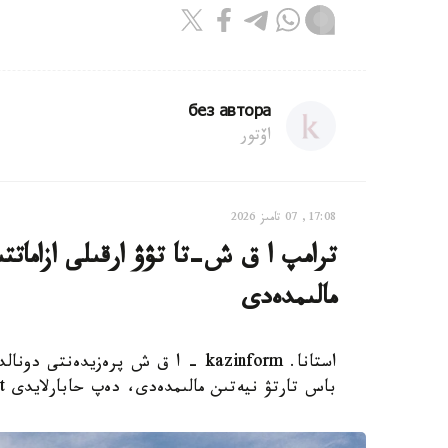
без автора
اۆتور
17:08, 07 تامىز 2026
ترامپ ا ق ش-تا تۋۋ ارقىلى ازاماتت
مالىمدەدى
استانا. kazinform - ا ق ش پرەزيدەن
باس تارتۋ نيەتىن مالىمدەدى، دەپ حابارلايدى Report.