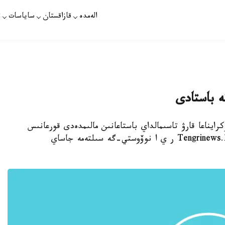
الەمدە
قازاقستان
ساياسات
ت
تە باستادى
كرايناعا قارۋ تاسىمالداي باستاعانىن مالىمدەدى قورعانىس
ءمينيسترى ۆالەري گەلەتەي، دەپ حابارلايدى Tengrinews.kz ر ي ا نوۆوستي-گە سىلتەمە جاساي