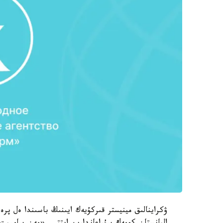
ۋكراينالىق مينيستر قىركۇيەك ايىنىڭ باسىندا ەل پرە