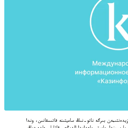
زيدەنتىمەن بىرگە ناتو-نىڭ ساميتىنە قاتىسقانىن، وندا