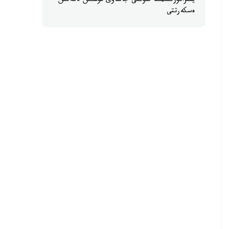
ينفراقۇرىلىمىنا سوققى جاساۋى مۇمكىن ەكەنىن
ەسكەرتتى