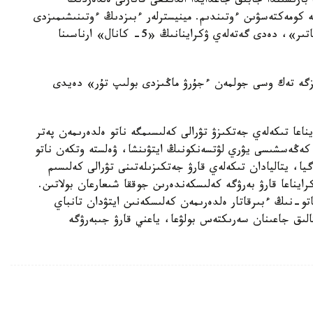
بارىسىندا جابىق جاعدايدا الدىڭعى قاتارلى ەلدەردىڭ
 كومەكتەسۋىن ءوتىندىم. مينيسترلەر ءبىزدىڭ ءوتىنىشىمىزدى
ەسكەرىپ، قازىرگى تاڭدا ەلىمىزگە قارۋ جىبەرىپ جاتىر»، دەدى گەتەلەي ۋكراينانىڭ «5- كانال» ارناسىنا
ىزگە تەك وسى جولمەن ءجۇرۋ ماڭىزدى بولىپ تۇر» دەيدى
ناعا تىكەلەي جەتكىزۋ تۋرالى كەلىسىمگە ناتو ەلدەرىمەن پەتر
 كەڭەسشىسى يۋري لۋتسەنكونىڭ ايتۋىنشا، ۋەلستە وتكەن ناتو
يا، يتاليادان تىكەلەي قارۋ جەتكىزىلەتىنى تۋرالى كەلىسىم
ايناعا قارۋ بەرۋگە كەلىسكەندەرىن جوققا شىعارعان بولاتىن.
اتو-نىڭ ءبىرقاتار ەلدەرىمەن كەلىسكەنىن ايتۋدان تانباي
الىق جاعىنان سەرىكتەس بولۋعا، ياعني قارۋ جىبەرۋگە