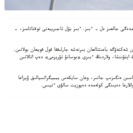
ەمدەگى جالعىز ەل - ءبىز. ءبىز بۇل تاجىريبەنى توقتاتامىز، -
ن شەكتەۋگە باعىتتالعان بىرنەشە جارلىققا قول قويعان بولاتىن.
ايتۋىنشا، ولاردىڭ ءبىرى «بوسانۋ تۋريزمى» دەپ اتالاتىن
ماسىن ەنگىزىپ جاتىر، وعان سايكەس يمميگراتسيالىق ۆيزاعا