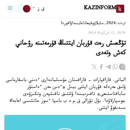
KAZINFORM
ق ز
ترەند:
2026-سايلاۋ
وقيعا
تاعايىنداۋ
اقوردا
20:50, 12 قىركۇيەك 2014
تۇڭعىش رەت قۇربان ايتتىڭ قۇرمەتىنە رۋحاني
كەش وتەدى
الماتى. قازاقپارات - قازاقستان مۇسىلماندارى ءدىني باسقارماسى
ۇلىق مەرەكە قۇربان ايتتى بيىل «ءدىن مەن ءداستۇر
ساباقتاستىعى» تاقىرىبىندا ۇلتتىق ناقىشپەن وتكىزۋدى
جوسپارلاۋدا. بۇل تۋرالى ق م د ب باسپا ءسوز حاتشىسى اعابەك
سىدىقوۆ ايتتى.