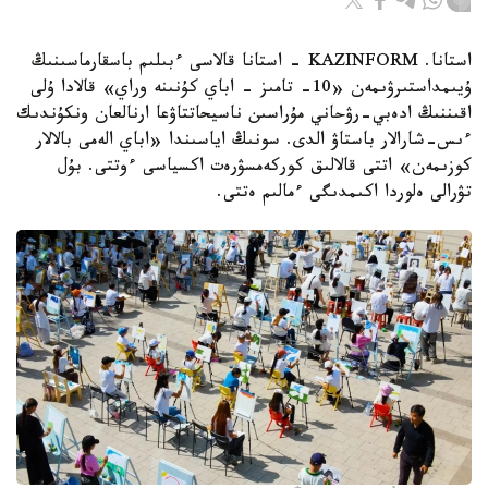
استانا. KAZINFORM - استانا قالاسى ءبىلىم باسقارماسىنىڭ
ۇيىمداستىرۋىمەن «10- تامىز - اباي كۇنىنە وراي» قالادا ۇلى
اقىننىڭ ادەبي-رۋحاني مۇراسىن ناسيحاتتاۋعا ارنالعان ونكۇندىك
ءىس-شارالار باستاۋ الدى. سونىڭ اياسىندا «اباي الەمى بالالار
كوزىمەن» اتتى قالالىق كوركەمسۋرەت اكسياسى ءوتتى. بۇل
تۋرالى ەلوردا اكىمدىگى ءمالىم ەتتى.