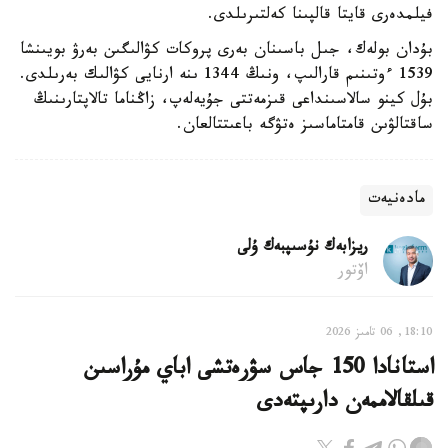
فيلمدەرى قايتا قالپىنا كەلتىرىلدى.
بۇدان بولەك، جىل باسىنان بەرى پروكات كۋالىگىن بەرۋ بويىنشا
1539 ءوتىنىم قارالىپ، ونىڭ 1344 ىنە ارنايى كۋالىك بەرىلدى.
بۇل كينو سالاسىنداعى قىزمەتتى جۇيەلەپ، زاڭناما تالاپتارىنىڭ
ساقتالۋىن قامتاماسىز ەتۋگە باعىتتالعان.
مادەنيەت
ريزابەك نۇسىپبەك ۇلى
اۆتور
18:10, 06 تامىز 2026
استانادا 150 جاس سۋرەتشى اباي مۇراسىن
قىلقالاممەن دارىپتەدى