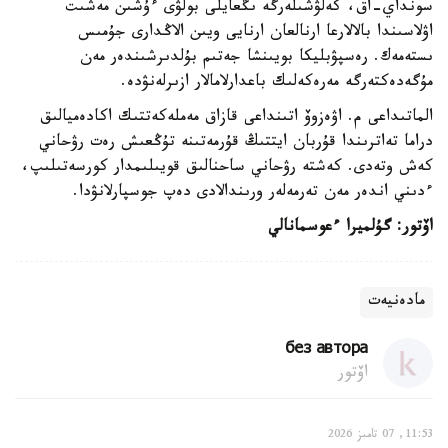
سونداي-اق، كەلۋشىلەرگە ىڭعايلى بولۋى ءۇشىن مەشىت
اۋلاسىندا بالالارعا ارنالعان ارنايى ويىن الاڭدارى جۇمىس
ىستەمەك. رەسپۋبليكا بويىنشا جەتىم بۇلدىرشىندەر مەن
مۇگەدەكتەرگە مەرەكەلىك باعدارلامالار ازىرلەنۋدە.
الماتىداعى م. اۋەزوۆ اتىنداعى قازاق مەملەكەتتىك اكادەميالىق
دراما تەاترىندا قۇربان ايتتىڭ قۇرمەتىنە تۇڭعىش رەت رۋحاني
كەش وتەدى. كەشتە رۋحاني ساحنالىق قويىلىمدار كورسەتىلىپ،
ءدىني اندەر مەن تەرمەلەر ورىندالادى دەپ جوسپارلانۋدا.
اۆتور: گۇلميرا ءعوسمانالي
مادەنيەت
без автора
اۆتور
11:53, 07 تامىز 2026