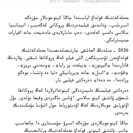
Фото: Президент телерадиокомплекси
مەملەكەتتىك قولداۋ اياسىندا جاڭا كينوجوبالار جۇزەگە
اسىرىلىپ، وتاندىق فيلمدەردىڭ پروكاتى كەڭەيىپ، انيماتسيا
سالاسى دامىپ كەلەدى، دەپ حابارلايدى مادەنيەت جانە اقپارات
مينيسترلىگى.
2026 -جىلدىڭ العاشقى جارتىجىلدىعىندا مەملەكەتتىك
قولداۋمەن تۇسىرىلگەن التى فيلم كەڭ پروكاتقا شىقتى. ولاردىڭ
قاتارىندا «گيپنوز»، «بيلەت يز رايا»، «وسەنني بريز»،
«قۇت»، «ءابىل» جانە «پريانيكي دليا ەە وتتسا، موەگو
پرادەدا، ەە دەدا» دەرەكتى فيلمى بار.
دەرەكتى فيلمنىڭ ەلىمىزدەگى كينوتەاترلاردا كەڭ پروكاتقا
شىعۋى ۇلتتىق كينو سالاسى ءۇشىن ماڭىزدى وقيعا بولدى. بۇل
اۆتورلىق جوبالاردىڭ كەڭ اۋديتورياعا جول اشۋىنا مۇمكىندىك
بەرەدى.
جاڭا كينوجوبالاردى جۇزەگە اسىرۋ جۇمىستارى دا جالعاسىپ
جاتىر. ۇلتتىق كينونى قولداۋ مەملەكەتتىك ورتالىعىنىڭ