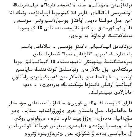
قولداۋىمەن «مۇعالىم» جانە «كەنجەم قايدا؟» فيلمدەرىنىڭ
ءوندىرىسى اياقتالدى. قازىر 23 كينوجوبا ازىرلەنۋدە، ونىڭ 21
ءىن جىل سوڭىنا دەيىن اياقتاۋ جوسپارلانىپ وتىر. سونىمەن
قاتار كونكۋرستىق ىرىكتەۋ ناتيجەسىندە تاعى 18 كينوجوبا
مەملەكەتتىك قولداۋعا يە بولدى.
«وتاندىق انيماتسيانى دامىتۋ جۇمىسى - سالاداعى باسىم
باعىتتاردىڭ ءبىرى. "قازاقانيماتسيا" شىعارماشىلىق
بىرلەستىگىنىڭ پيتچينگى ناتيجەسىندە 10 انيماتسيالىق جوبا
ىرىكتەلدى. بۇل بالالار مەن وتباسىلىق كونتەنتتىڭ ساپاسىن
ارتتىرىپ، قازاقستاندىق وقيعالار مەن كەيىپكەرلەردى زاماناۋي
انيماتسيا ارقىلى تانىتۋعا مۇمكىندىك بەرەدى»، - دەپ
حابارلادى مينيسترلىك.
قازاق كينوسىنىڭ «التىن قورىن» ساقتاۋ باعىتىنداعى جۇمىستار
دا جالعاسۋدا. جىل باسىنان بەرى «ۆوزۆراشەنيە سىنا»، «دو
سۆيدانيا، مەدەۋ»، «زۆۋچيت تام- تام»، «زولوتوي روگ»
جانە «پەسنيا زوۆەت» فيلمدەرى سيفرلىق فورماتقا كوشىرىلدى.
ال «الپامىس يدەت ۆ شكولۋ» مەن «تريەۆوجنوە ۋترو»