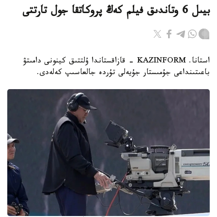
بيىل 6 وتاندىق فيلم كەڭ پروكاتقا جول تارتتى
استانا. KAZINFORM - قازاقستاندا ۇلتتىق كينونى دامىتۋ
باعىتىنداعى جۇمىستار جۇيەلى تۇردە جالعاسىپ كەلەدى.