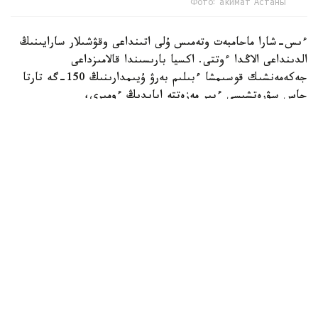
Фото: акимат Астаны
ءىس-شارا ماحامبەت وتەمىس ۇلى اتىنداعى وقۋشىلار سارايىنىڭ
الدىنداعى الاڭدا ءوتتى. اكسيا بارىسىندا قالامىزداعى
جەكەمەنشىك قوسىمشا ءبىلىم بەرۋ ۇيىمدارىنىڭ 150-گە تارتا
جاس سۋرەتشىسى ءبىر مەزەتتە ابايدىڭ ءومىرى،
شىعارماشىلىعى، تابيعات ليريكاسى، قارا سوزدەرى مەن رۋحاني
مۇراسىنان شابىت الىپ، قيالدارىن شىڭدادى. بالالار ءوز
تۋىندىلارى ارقىلى اباي الەمىن شىعارماشىلىق تۇرعىدان
بەينەلەپ، ونىڭ ۇلت رۋحانياتىنداعى ورنى مەن تاعىلىمىن سۋرەت
ونەرى ارقىلى جەتكىزە ءبىلدى.