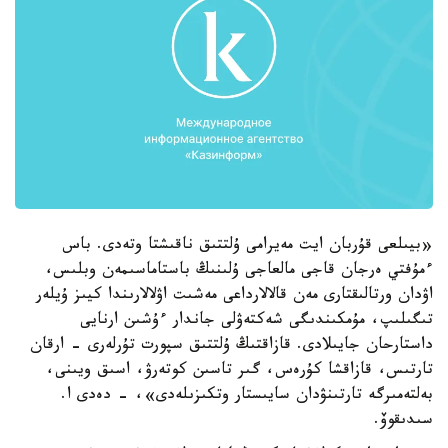
«بيىلعى قۇربان ايت مەيرامى ۇلتتىق ناقىشتا وتەدى. باس
ءمۇفتي ەرجان قاجى مالعاجى ۇلىنىڭ باستاماسىمەن وبلىس،
اۋدان ورتالىقتارى مەن قالالارداعى مەشىت اۋلالارىندا كيىز ۇيلەر
تىگىلىپ، مۇمكىندىگى شەكتەۋلى جاندار ءۇشىن ارنايى
داستارحان جايىلادى. قازاقتىڭ ۇلتتىق سپورت تۇرلەرى - ارقان
تارتىس، قازاقشا كۇرەس، گىر تاسىن كوتەرۋ، اسىق ويىنى،
بەلتەمىرگە تارتىنۋدان سايىستار وتكىزىلەدى»، - دەدى ا.
سىدىقوۆ.