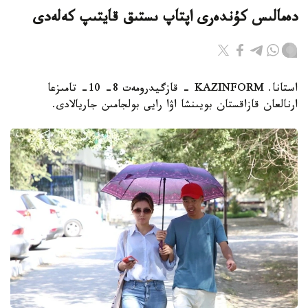
دەمالىس كۇندەرى اپتاپ ىستىق قايتىپ كەلەدى
استانا. KAZINFORM - قازگيدرومەت 8- 10- تامىزعا
ارنالعان قازاقستان بويىنشا اۋا رايى بولجامىن جاريالادى.