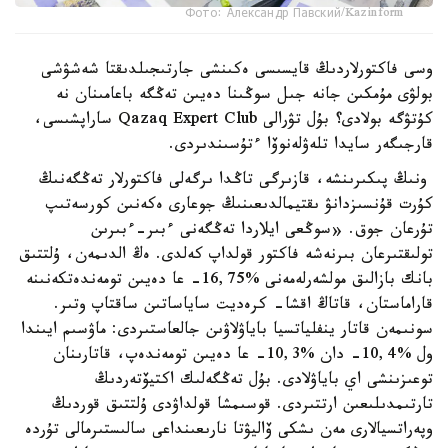
Фото: Александр Павский/Kazinform
وسى فاكتورلاردىڭ قايسىسى ەكىنشى جارتىجىلدىقتا شەشۋشى
بولۋى مۇمكىن جانە جىل سوڭىنا دەيىن تەڭگە باعامىنان نە
كۇتۋگە بولادى؟ بۇل تۋرالى Qazaq Expert Club ساراپشىسى،
قارجىگەر سايدا تلەۋلەنوۆا ءتۇسىندىردى.
ونىڭ پىكىرىنشە، قازىرگى تاڭدا ىرگەلى فاكتورلار تەڭگەنىڭ
كۇرت قۇنسىزدانۋ ىقتيمالدىعىنىڭ جوعارى ەكەنىن كورسەتىپ
تۇرعان جوق. «سوڭعى ايلاردا تەڭگەنى ءبىر-ءبىرىن
تولىقتىرعان بىرنەشە فاكتور قولداپ كەلدى. ەڭ الدىمەن، ۇلتتىق
بانك بازالىق مولشەرلەمەنى %16,75- عا دەيىن تومەندەتكەنىنە
قاراماستان، قاتاڭ اقشا- كرەديت ساياساتىن ساقتاپ وتىر.
سونىمەن قاتار ينفلياتسيا باياۋلاۋىن جالعاستىردى: ماۋسىم ايىندا
ول %10,4- دان %10,3- عا دەيىن تومەندەپ، قاتارىنان
توعىزىنشى اي باياۋلادى. بۇل تەڭگەلىك اكتيۆتەردىڭ
تارتىمدىلىعىن ارتتىردى. قوسىمشا قولداۋدى ۇلتتىق قوردىڭ
وپەراتسيالارى مەن ىشكى ۆاليۋتا نارىعىنداعى سالىستىرمالى تۇردە