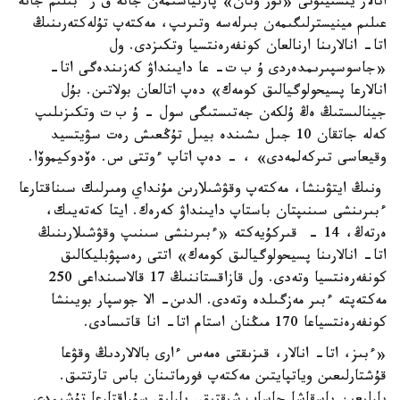
انالار ينستيتۋتى «نۇر وتان» پارتياسىمەن جانە ق ر ءبىلىم جانە
عىلىم مينيسترلىگىمەن بىرلەسە وتىرىپ، مەكتەپ تۇلەكتەرىنىڭ
اتا- انالارىنا ارنالعان كونفەرەنتسيا وتكىزدى. ول
«جاسوسپىرىمدەردى ۇ ب ت- عا دايىنداۋ كەزىندەگى اتا-
انالارعا پسيحولوگيالىق كومەك» دەپ اتالعان بولاتىن. بۇل
جينالىستىڭ ەڭ ۇلكەن جەتىستىگى سول - ۇ ب ت وتكىزىلىپ
كەلە جاتقان 10 جىل ىشىندە بيىل تۇڭعىش رەت سۋيتسيد
وقيعاسى تىركەلمەدى» ، - دەپ اتاپ ءوتتى س. ەۆدوكيموۆا.
ونىڭ ايتۋىنشا، مەكتەپ وقۋشىلارىن مۇنداي ومىرلىك سىناقتارعا
ءبىرىنشى سىنىپتان باستاپ دايىنداۋ كەرەك. ايتا كەتەيىك،
ەرتەڭ، 14 - قىركۇيەكتە «ءبىرىنشى سىنىپ وقۋشىلارىنىڭ
اتا- انالارىنا پسيحولوگيالىق كومەك» اتتى رەسپۋبليكالىق
كونفەرەنتسيا وتەدى. ول قازاقستاننىڭ 17 قالاسىنداعى 250
مەكتەپتە ءبىر مەزگىلدە وتەدى. الدىن- الا جوسپار بويىنشا
كونفەرەنتسياعا 170 مىڭنان استام اتا- انا قاتىسادى.
«ءبىز، اتا- انالار، قىزىقتى ەمەس ءارى بالالاردىڭ وقۋعا
قۇشتارلىعىن وياتپايتىن مەكتەپ فورماتىنان باس تارتتىق.