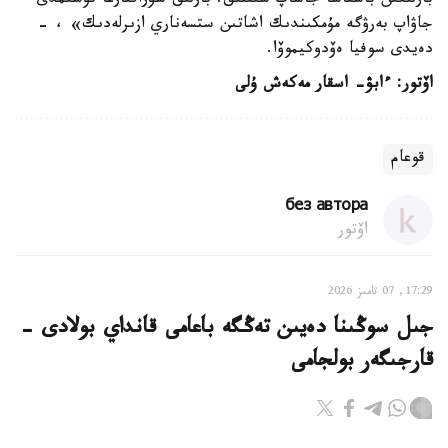
بارلىعىن باسقاشا جاساپ شىقتىق. بارلىق سۇراقتارعا تۇشىمدى
جاۋاپ بەرۋگە مۇمكىندىك اشاتىن ستسەناري ازىرلەدىك» ، -
دەيدى سوفيا ەۆدوكيموۆا.
اۆتور: ءابۋ- اسقار مەكەش ۇلى
قوعام
без автора
اۆتور
17:29, 07 تامىز 2026
جىل سوڭىنا دەيىن تەڭگە باعامى قانداي بولادى -
قارجىگەر بولجامى