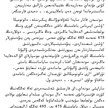
كۇنى مۇنداي سەناريدىڭ ىقتيمالدىعىن بازالىق سەناريمەن
سالىستىرعاندا تومەن دەپ باعالايمىن»، - دەيدى قارجىگەر.
سونىمەن قاتار سايدا تلەۋلەنوۆانىڭ پىكىرىنشە، ەكونوميكا
ءۇشىن ايىرباس باعامىنىڭ ناقتى دەڭگەيىنەن گورى ونىڭ
بولجامدىلىعى الدەقايدا ماڭىزدى. «ەڭ ماڭىزدىسى - دوللاردىڭ
475 نەمەسە 485 تەڭگە بولۋى ەمەس. بيزنەس پەن ينۆەستورلار
ءۇشىن شىعىنداردى، ينۆەستيتسيالاردى، ەكسپورتتىق
كەلىسىمشارتتار مەن يمپورتتىق جەتكىزىلىمدەردى ۆاليۋتا
باعامىنىڭ كۇرت وزگەرۋىنەن قاۋىپتەنبەي جوسپارلاي الۋ الدەقايدا
ماڭىزدى. سوندىقتان اقشا-كرەديت ساياساتىنىڭ باستى
ناتيجەسى ۇلتتىق ۆاليۋتانى جاساندى تۇردە نىعايتۋ ەمەس،
تۇراقتى ءارى ەكونوميكالىق تۇرعىدان نەگىزدەلگەن باعامدى
ساقتاۋ بولۋى ءتيىس»، - دەيدى ول.
ساراپشى سونداي-اق قارجىلىق شەشىمدەردى تەك تەڭگەنىڭ
كۇرت قۇنسىزدانۋى نەمەسە ءدال سونداي جىلدام نىعايۋى بولادى
دەگەن بولجامعا سۇيەنىپ قابىلداماۋعا كەڭەس بەرەدى.
«مىسالى، دوللار باعامىنىڭ 475 پەن 495 تەڭگە ارالىعىنداعى