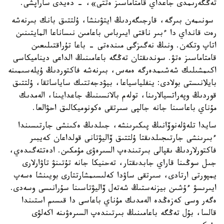
تەڭگەرىمدى جاعداي قامتاماسىز ەتتى»، - دەيدى ساراپشى.
سونىمەن بىرگە، قارجىگەردىڭ ايتۋىنشا، ۇلتتىق بانك بىرنەشە
رەت قانداي دا ءبىر ناقتى ايىرباس باعامىن نىساناعا المايتىنىن
اتاپ وتكەن. ونىڭ نەگىزگى مىندەتى - باعا تۇراقتىلىعىن
قامتاماسىز ەتۋ. سوندىقتان تەڭگە باعامىنىڭ الداعى ديناميكاسى
اكىمشىلىك شەشىمدەرگە ەمەس، بىرنەشە فاكتوردىڭ ۇيلەسىمىنە
بايلانىستى بولادى: ينفلياسياعا، بيۋدجەتتىك ساياساتقا، ۇلتتىق
قوردىڭ وپەراتسيالارىنا، تولەم بالانسىنىڭ جاعدايىنا، الەمدىك
مۇناي باعاسىنا جانە جالپى سىرتقى ەكونوميكالىق احۋالعا.
سايدا تلەۋلەنوۆانىڭ پىكىرىنشە، جىلدىڭ ەكىنشى جارتىسىندا
ءبىرىنشى جارتىجىلدىقتا ۇلتتىق ۆاليۋتانى قولداعان كەيبىر
فاكتورلاردىڭ ىقپالى بىرتىندەپ السىرەۋى مۇمكىن. ادەتتەگىدەي،
جىل سوڭىنا قاراي جابدىقتار، تەحنيكا جانە تۇتىنۋ تاۋارلارى
يمپورتى ارتادى، سىرتقى ساۋدا كەلىسىمشارتتارى بويىنشا ەسەپ
ايىرىسۋ ءۇشىن بيزنەستىڭ شەتەل ۆاليۋتاسىنا سۇرانىسى وسەدى.
ەگەر وسى كەزەڭدە الەمدىك مۇناي باعاسى دا قىسىم استىندا
قالسا، بۇل تەڭگە باعامىنىڭ بىرتىندەپ السىرەۋىنە اكەلۋى