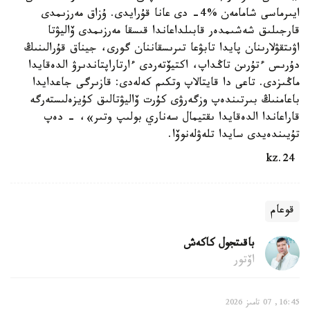
ايىرماسى شامامەن %4- دى عانا قۇرايدى. ۇزاق مەرزىمدى
قارجىلىق شەشىمدەر قابىلداعاندا قىسقا مەرزىمدى ۆاليۋتا
اۋىتقۋلارىنان پايدا تابۋعا تىرىسقاننان گورى، جيناق قۇرالىنىڭ
دۇرىس ءتۇرىن تاڭداپ، اكتيۆتەردى ءارتاراپتاندىرۋ الدەقايدا
ماڭىزدى. تاعى دا قايتالاپ وتكىم كەلەدى: قازىرگى جاعدايدا
باعامنىڭ بىرتىندەپ وزگەرۋى كۇرت ۆاليۋتالىق كۇيزەلىستەرگە
قاراعاندا الدەقايدا ىقتيمال سەناري بولىپ وتىر»، - دەپ
تۇيىندەيدى سايدا تلەۋلەنوۆا.
24.kz
قوعام
باقىتجول كاكەش
اۆتور
16:45, 07 تامىز 2026