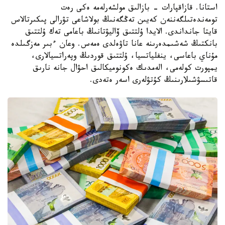
استانا. قازاقپارات - بازالىق مولشەرلەمە ەكى رەت
تومەندەتىلگەننەن كەيىن تەڭگەنىڭ بولاشاعى تۋرالى پىكىرتالاس
قايتا جانداندى. الايدا ۇلتتىق ۆاليۋتانىڭ باعامى تەك ۇلتتىق
بانكتىڭ شەشىمدەرىنە عانا تاۋەلدى ەمەس. وعان ءبىر مەزگىلدە
مۇناي باعاسى، ينفلياتسيا، ۇلتتىق قوردىڭ وپەراتسيالارى،
يمپورت كولەمى، الەمدىك ەكونوميكالىق احۋال جانە نارىق
قاتىسۋشىلارىنىڭ كۇتۋلەرى اسەر ەتەدى.