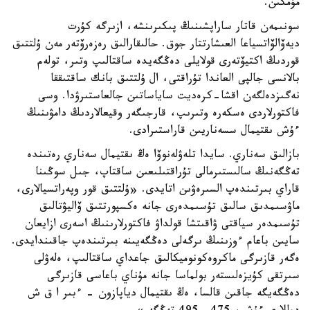
مۇمكىن.
سونىمەن قاتار ساراپشىنىڭ پىكىرىنشە، ازىرگە كۇرت
ديەۆالۆاتسياعا العىشارتتار جوق. حالىقارالىق رەزەرۆتەر مەن ۇلتتىق
قوردىڭ اكتيۆتەرى قولايلى دەڭگەيدە ساقتالىپ وتىر، تولەم
بالانسى جالپى العاندا تۇراقتى، ال ۇلتتىق بانك ساقتىققا
نەگىزدەلگەن اقشا-كرەديت ساياساتىن جالعاستىرۋدا. وسى
فاكتورلاردى ەسكەرە وتىرىپ، قارجىگەر وقيعالاردىڭ دامۋىنىڭ
ءۇش ىقتيمال سسەناريىن قاراستىرادى.
بازالىق سەناري. سايدا تلەۋلەنوۆا ەڭ ىقتيمال سەناري رەتىندە
تەڭگەنىڭ سالىستىرمالى تۇراقتىلىعىن ساقتاپ، جىل سوڭىنا
قاراي بىرتىندەپ السىرەۋىن اتايدى. «ۇلتتىق قور وپەراتسيالارى،
ماۋسىمدىق سالىق تۇسىمدەرى جانە ەكسپورتتىق ۆاليۋتالىق
تۇسىمدەر سياقتى ۋاقىتشا قولداۋ فاكتورلارىنىڭ اسەرى ازايعان
سايىن باعام ءوزىنىڭ ىرگەلى دەڭگەيىنە بىرتىندەپ جاقىندايدى.
ەگەر قازىرگى ماكروەكونوميكالىق جاعداي ساقتالىپ، ەلەۋلى
سىرتقى كۇيزەلىستەر بولماسا جانە مۇناي باعاسى قازىرگى
دەڭگەيگە جاقىن قالسا، ەڭ ىقتيمال دياپازون - ءبىر ا ق ش