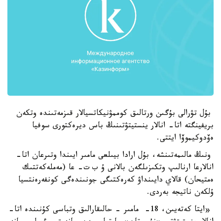
بۇل تۋرالى بۇگىن ورتالىق كوممۋنيكاتسيالار قىزمەتىندە وتكەن
بريفينگتە اتا- انالار ينستيتۋتىنىڭ باس ديرەكتورى سوفيا
ەۆدوكيموۆا ايتتى.
ونىڭ مالىمەتىنشە، بۇل ارادا بيىلعى مامىر ايىندا وتىرعان اتا-
انالارعا ارنالىپ وتكىزىلگەن بالانى ۇ ب ت- عا (مەملەكەتتىك
ەمتيحان) قالاي دايىنداۋ كەرەكتىگى جونىندەگى كونفەرەنتسيا
ۇلكەن ناتيجە بەردى.
«ايتا كەتەيىن، 18- مامىر - حالىقارالىق وتباسى كۇنىندە اتا-