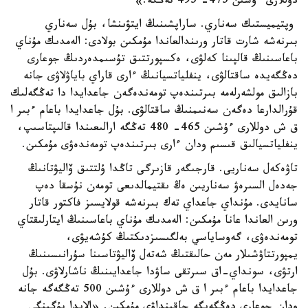
دوللارى ءۇشىن 475- 495 تەڭگە.»
وپتيميستىك سەناري. ساراپشىنىڭ ايتۋىنشا، بۇل سەناري
بىرنەشە شارت قاتار ورىندالعاندا مۇمكىن بولادى: الەمدىك مۇناي
باعاسىنىڭ قالپىنا كەلۋى، ەكسپورتتىق تۇسىمدەردىڭ جوعارى
دەڭگەيدە ساقتالۋى، ينفلياتسيانىڭ ءارى قاراي باياۋلاۋى جانە
بازالىق مولشەرلەمە بىرتىندەپ تومەندەگەن جاعدايدا دا تەڭگەلىك
قۇرالدارعا دەگەن سەنىمنىڭ ساقتالۋى. بۇل جاعدايدا باعام ءبىر ا
ق ش دوللارى ءۇشىن 465- 480 تەڭگە ارالىعىندا قالىپتاسىپ،
ينفلياتسيالىق قىسىم ودان ءارى بىرتىندەپ تومەندەۋى مۇمكىن.
تاۋەكەل سەناريى. قارجىگەر قازىرگى تاڭدا ۇلتتىق ۆاليۋتانىڭ
جەدەل السىرەۋ سەناريىن ەڭ ىقتيمالدىعى تومەن نۇسقا دەپ
سانايدى. مۇنداي جاعداي تەك بىرنەشە قولايسىز فاكتور قاتار
ورىن العاندا عانا مۇمكىن: الەمدىك مۇناي باعاسىنىڭ ايتارلىقتاي
تومەندەۋى، گەوساياسي بەلگىسىزدىكتىڭ كۇشەيۋى،
يمپورتتاۋشىلار مەن حالىقتىڭ شەتەل ۆاليۋتاسىنا سۇرانىسىنىڭ
ارتۋى، سونداي-اق سىرتقى ساۋدا جاعدايىنىڭ ناشارلاۋى. بۇل
جاعدايدا باعام ءبىر ا ق ش دوللارى ءۇشىن 500 تەڭگەگە جانە
ودان جوعارى دەڭگەيگە جاقىنداۋى مۇمكىن. «الايدا بۇگىنگى