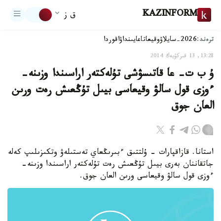
KAZINFORM
ق ز
ترەند:
2026-سايلاۋ
وقيعا
تاعايىنداۋ
اقوردا
13:28, 13 قىركۇيەك 2014
ۇ ب ت- عا قاتىسۋشى تۇلەكتەر اراسىندا وزىنە-
ءوزى قول سالۋ وقيعاسى بيىل تۇڭعىش رەت ورىن
العان جوق
استانا. قازاقپارات - ۇلتتىق ءبىرىڭعاي تەستىلەۋ وتكىزىلىپ كەلە
جاتقاننان بەرى بيىل تۇڭعىش رەت تۇلەكتەر اراسىندا وزىنە-
ءوزى قول سالۋ وقيعاسى ورىن العان جوق.