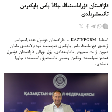
قازاقستان قۇراماسىنىڭ جاڭا باس باپكەرىن
تانىستىرىلدى
استانا. KAZINFORM - قازاقستان فۋتبول فەدەراتسياسى
ۇلتتىق قۇرامانىڭ باس باپكەرى قىزمەتىنە نيدەرلاندتىق مامان
دجون ۆانت سحيپتى تاعايىندادى. بۇل تۋرالى قازاقستان فۋتبول
فەدەراتسياسىندا وتكەن رەسمي تانىستىرۋ راسىمىندە جاريا
ەتىلدى.