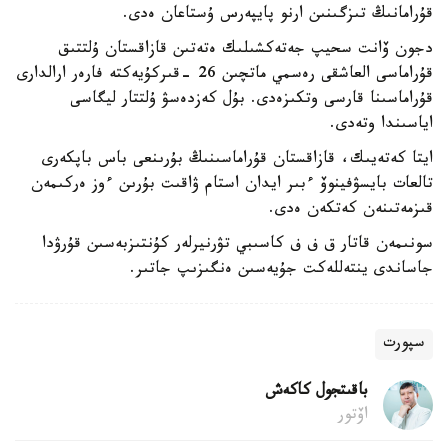
قۇرامانىڭ تىزگىنىن ارنو پايپەرس ۇستاعان ەدى.
دجون ۆانت سحيپ جەتەكشىلىك ەتەتىن قازاقستان ۇلتتىق
قۇراماسى العاشقى رەسمي ماتچىن 26 -قىركۇيەكتە فارەر ارالدارى
قۇراماسىنا قارسى وتكىزەدى. بۇل كەزدەسۋ ۇلتتار ليگاسى
اياسىندا وتەدى.
ايتا كەتەيىك، قازاقستان قۇراماسىنىڭ بۇرىنعى باس باپكەرى
تالعات بايسۋفينوۆ ءبىر ايدان استام ۋاقىت بۇرىن ءوز ەركىمەن
قىزمەتىنەن كەتكەن ەدى.
سونىمەن قاتار ق ف ف كاسىبي تۋرنيرلەر كۇنتىزبەسىن قۇرۋدا
جاساندى ينتەللەكت جۇيەسىن ەنگىزىپ جاتىر.
سپورت
باقىتجول كاكەش
اۆتور