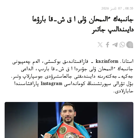
08:55, 07 تامىز 2026
جانىبەك ءالىمحان ۇلى ا ق ش-قا بارۋعا
دايىندالىپ جاتىر
استانا. kazinform - قازاقستاندىق بوكسشى، الەم چەمپيونى
جانىبەك ءالىمحان ۇلى جۋىردا ا ق ش-قا بارىپ، الداعى
جەكپە-جەكتەرىنە دايىندىقتى جالعاستىرۋدى جوسپارلاپ وتىر.
بۇل تۋرالى سپورتشىنىڭ كومانداسى Instagram پاراقشاسىندا
حابارلادى.