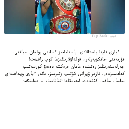
فوتو: Top Rank
- ءبارى قايتا باستالادى. باستامامىز ءساتتى بولعان سياقتى.
قۇرمەتتى جانكۇيەرلەر، قولداۋلارىڭىزعا كوپ راقمەت!
جەرلەستەرىڭىز رەتىندە ماعان ەرەكشە دەمەۋ كورسەتىپ
كەلەسىزدەر. قازىر ۆيزانى كۇتىپ وتىرمىز. ەگەر ءبارى ويداعىداي
بولسا، جاقىن كۇندەرى امەريكاعا اتتانامىز، - دەلىنگەن
حابارلامادا.
بۇعان دەيىن جانىبەك ءالىمحان ۇلى جاڭا سالماق دارەجەسىندە
WBO رەيتينگىندە جەكپە-جەكسىز-اق ەكىنشى ورىنعا
كوتەرىلگەنى حابارلانعان بولاتىن.
ءالىمحان ۇلى سوڭعى جەكپە-جەگىن 2025 -جىلعى 5-