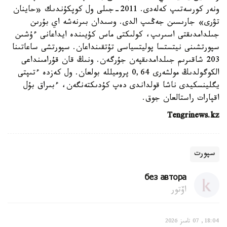
ونەر كورسەتىپ كەلەدى. 2011-جىلى ول كوپكۇندىك «حاينان
تۋرى» جارىسىن جەڭىپ الدى. وسىدان بىرنەشە اي بۇرىن
جىلدامدىقتى اسىرىپ، كولىكتى ماس كۇيىندە ايداعانى ءۇشىن
سپورتشىنى نيتستسا پوليتسياسى تۇتقىنداعان. سپورتشى ساعاتىنا
203 شاقىرىم جىلدامدىقپەن جۇرگەن. ونىڭ قان قۇرامىنداعى
الكوگولدىڭ مولشەرى 0,64 پروميللە بولعان. ول كەزدە ءتىپتى
يگلينسكيدى ناشا قولداندى دەپ كۇدىكتەنگەن، ءبىراق بۇل
اقپارات راستالعان جوق.
Tengrinews.kz
سپورت
без автора
اۆتور
18:04, 07 تامىز 2026