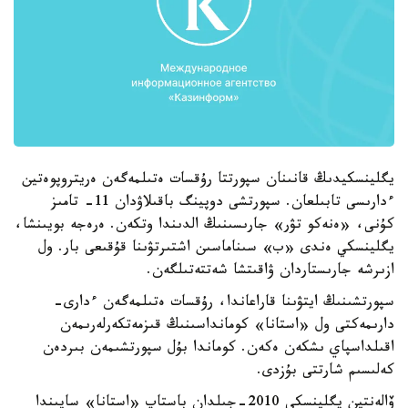
يگلينسكيدىڭ قانىنان سپورتتا رۇقسات ەتىلمەگەن ەريتروپوەتين
ءدارىسى تابىلعان. سپورتشى دوپينگ باقىلاۋدان 11- تامىز
كۇنى، «ەنەكو تۋر» جارىسىنىڭ الدىندا وتكەن. ەرەجە بويىنشا،
يگلينسكي ەندى «ب» سىناماسىن اشتىرتۋىنا قۇقىعى بار. ول
ازىرشە جارىستاردان ۋاقىتشا شەتتەتىلگەن.
سپورتشىنىڭ ايتۋىنا قاراعاندا، رۇقسات ەتىلمەگەن ءدارى-
دارىمەكتى ول «استانا» كومانداسىنىڭ قىزمەتكەرلەرىمەن
اقىلداسپاي ىشكەن ەكەن. كوماندا بۇل سپورتشىمەن بىردەن
كەلىسىم شارتتى بۇزدى.
ۆالەنتين يگلينسكي 2010-جىلدان باستاپ «استانا» ساپىندا