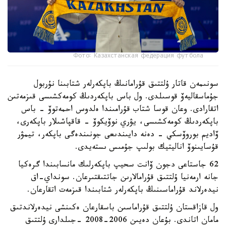
Фото: Казахстанская федерация футбола
سونىمەن قاتار ۇلتتىق قۇرامانىڭ باپكەرلەر شتابىنا نۇربول
جۇماسقاليەۆ قوسىلدى. ول باس باپكەردىڭ كومەكشىسى قىزمەتىن
اتقارادى. وعان قوسا شتاب قۇرامىندا ەلدوس احمەتوۆ - باس
باپكەردىڭ كومەكشىسى، يۋري نوۆيكوۆ - قاقپاشىلار باپكەرى،
ۆاديم بوروۆسكي - دەنە دايىندىعى جونىندەگى باپكەر، تيمۋر
قۇسايىنوۆ اناليتيك بولىپ جۇمىس ىستەيدى.
62 جاستاعى دجون ۆانت سحيپ باپكەرلىك مانسابىندا گرەكيا
جانە ارمەنيا ۇلتتىق قۇرامالارىن جاتتىقتىرعان. سونداي-اق
نيدەرلاند قۇراماسىنىڭ باپكەرلەر شتابىندا قىزمەت اتقارعان.
ول قازاقستان ۇلتتىق قۇراماسىن باسقارعان ەكىنشى نيدەرلاندتىق
مامان اتاندى. بۇعان دەيىن 2006-2008 -جىلدارى ۇلتتىق