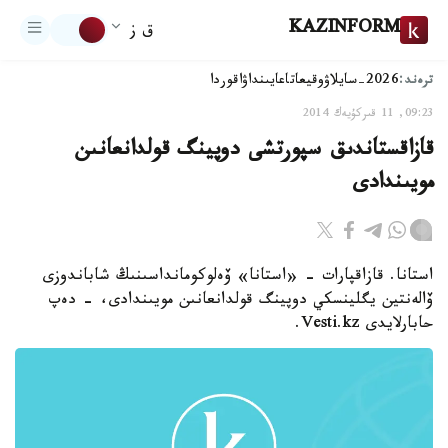
KAZINFORM
ق ز
ترەند:
2026-سايلاۋ
وقيعا
تاعايىنداۋ
اقوردا
09:23, 11 قىركۇيەك 2014
قازاقستاندىق سپورتشى دوپينگ قولدانعانىن
مويىندادى
استانا. قازاقپارات - «استانا» ۆەلوكومانداسىنىڭ شاباندوزى
ۆالەنتين يگلينسكي دوپينگ قولدانعانىن مويىندادى، - دەپ
حابارلايدى Vesti.kz.