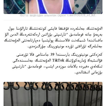
Фото: видеодан алынған скрин/ t.me/POLICE_of_KZ
الەۋمەتتىك جەلىلەردە قۇقىققا قايشى كونتەنتتىڭ تارالۋىنا جول
بەرمەۋ جانە قوعامدىق ءتارتىپتى بۇزاتىن ارەكەتتەردىڭ الدىن الۋ
ماقساتىندا شىمكەنت قالاسىنىڭ پوليتسيا دەپارتامەنتى الەۋمەتتىك
جەلىلەرگە تۇراقتى تۇردە مونيتورينگ جۇرگىزەدى.
كەزەكتى مونيتورينگ بارىسىندا 39 جاستاعى قالا تۇرعىنى
قۋانىشبەك ۋماربەكوۆتىڭ TikTok الەۋمەتتىك جەلىسىندەگى
تىكەلەي ەفيردە بالاعات سوزدەر ايتىپ، قوعامدىق ءتارتىپتى
بۇزعانى انىقتالدى.