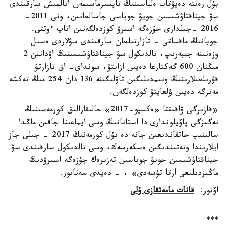
بۇل رەتتە دەپۋتات ەلباسىنىڭ تاپسىرماسىمەن اتالمىش سارقىندى
سۋ جيناقتاۋشىسىن جويۋ جوباسى جاسالعانىن، ونى 2011-
2016 -جىلدارى جۇزەگە اسىرۋ كوزدەلگەنىن اتاپ ءوتتى.
جوبانىڭ ماقساتى - تازارتىلعان سارقىندى سۋلاردى ەسىل
وزەنىنە جىبەرىپ، تالدىكول سۋ جيناقتاۋشىسىنىڭ اۋدانىن 2
مىڭنان 600 گەكتارعا دەيىن ازايتۋ، سونداي- اق تازارتۋ
قۇرىلعىلارىنىڭ ونىمدىلىگىن تاۋلىگىنە 136 دان 254 مىڭ تەكشە
مەترگە دەيىن ۇلعايتۋ كوزدەلگەن.
«قازىرگى ۋاقىتتا «ەكسپو-2017» حالىقارالىق كورمەسىنىڭ
نەگىزگى پاۆيلوندارى دا استانانىڭ وسى ايماعىنا جاقىن ماڭدا
سالىنىپ جاتقاندىعىن جانە دە بۇل كورمەنىڭ 2017 - جىلى جاز
ايلارىندا وتەتىندىگىن ەسكەرسەك، وسى تالدىكول سارقىندى سۋ
جيناقتاۋشىسىن جويۋ جوباسىن تەزىرەك جۇزەگە اسىرۋدىڭ
ماڭىزدىلىعى ارتا تۇسەدى» ، - دەيدى سەناتور.
اۆتور:
قانات مامەتقازى ۇلى
***