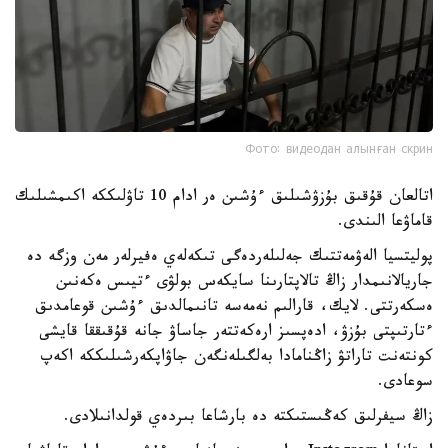
Фото: видеодан алынған скрин
اتالعان قۇقىق بۇزۋشىلىق ءۇشىن ەر ادام 10 تاۋلىككە اكىمشىلىك
قاماۋعا الىندى.
پوليتسيا الەۋمەتتىك جەلىلەردەگى تىكەلەي ەفيرلەر مەن وزگە دە
جاريالانىمدار زاڭ تالاپتارىنا سايكەس بولۋى ءتيىس ەكەنىن
ەسكەرتتى. لايك، قارالىم نەمەسە تانىمالدىق ءۇشىن قوعامدىق
ءتارتىپتى بۇزۋ، ادەپسىز ارەكەتتەر جاساۋ جانە قۇقىققا قايشى
كونتەنت تاراتۋ زاڭنامادا بەلگىلەنگەن جاۋاپكەرشىلىككە اكەپ
سوعادى.
زاڭ سيفرلىق كەڭىستىكتە دە بارشاعا بىردەي قولدانىلادى.