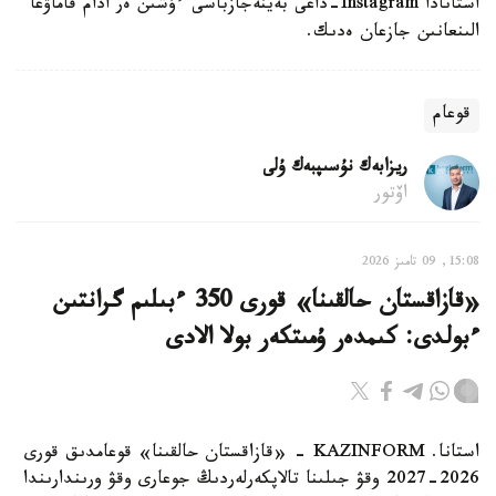
استانادا Instagram-داعى بەينەجازباسى ءۇشىن ەر ادام قاماۋعا
الىنعانىن جازعان ەدىك.
قوعام
ريزابەك نۇسىپبەك ۇلى
اۆتور
15:08, 09 تامىز 2026
«قازاقستان حالقىنا» قورى 350 ءبىلىم گرانتىن
ءبولدى: كىمدەر ۇمىتكەر بولا الادى
استانا. KAZINFORM - «قازاقستان حالقىنا» قوعامدىق قورى
2026-2027 وقۋ جىلىنا تالاپكەرلەردىڭ جوعارى وقۋ ورىندارىندا