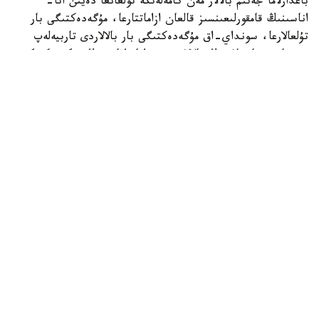
باعدارلاما جەتىم بالالار مەن كامەلەتكە تولعانعا دەيىن اتا-
اناسىنىڭ قامقورلىعىنسىز قالعان ازاماتتارعا، مۇگەدەكتىگى بار
تۇلعالارعا، سونداي-اق مۇگەدەكتىگى بار بالالاردى تاربيەلەپ
وتىرعان وتباسىلاردىڭ بالالارى مەن اتا-اناسىنىڭ مۇگەدەكتىگى
بار تالاپكەرلەرگە ارنالعان.
- ءبىلىم بەرۋ گرانتىنىڭ يەگەرلەرىنە وقۋ اقىسى جىلىنا 1
ميلليون تەڭگەگە دەيىن تولەنەدى. سونىمەن قاتار وقۋ
كەزەڭىندە اي سايىن 60 مىڭ تەڭگە كولەمىندە شاكىرتاقى
تاعايىندالادى. شاكىرتاقى جىل سايىن جازعى دەمالىس كەزەڭىن
قوسپاعاندا 10 اي بويى تولەنەدى،- دەلىنگەن حابارلامادا.
گرانتقا ۇمىتكەرلەردىڭ ءتىزىمىن باعدارلاماعا قاتىساتىن جوعارى
وقۋ ورنى نەمەسە ونىڭ فيليالى قالىپتاستىرادى. ىرىكتەۋگە ۇ ب
ت تاپسىرىپ، وقۋعا ءتۇسۋ ءۇشىن بەلگىلەنگەن ەڭ تومەنگى
ءوتۋ بالىن جيناعان تالاپكەرلەر قاتىسا الادى. شىعارماشىلىق
ءبىلىم بەرۋ باعدارلامالارى بويىنشا شىعارماشىلىق ەمتيحان
ناتيجەلەرى دە ەسەپكە الىنادى.
ۇمىتكەرلەر ءتىزىمى جوعارى وقۋ ورنىنىڭ كونكۋرستىق