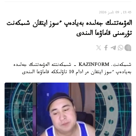
15:45, 09 تامىز 2026
الەۋمەتتىك جەلىدە بەيادەپ ءسوز ايتقان شىمكەنت
تۇرعىنى قاماۋعا الىندى
شىمكەنت. KAZINFORM - شىمكەنتتە الەۋمەتتىك جەلىدە
بەيادەپ ءسوز ايتقان ەر ادام 10 تاۋلىككە قاماۋعا الىندى