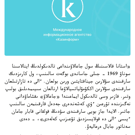
«استانا قالاسىنىڭ سول جاعالاۋىنداعى تالدىكولدىڭ اينالاسىنا
سوناۋ 1969 - جىلى جاساندى بوگەت سالىنىپ، ول كارىزدىك
سارقىندى سۋلارىن جيناقتايتىن ورىن بولعان. ءالى دە تازارتىلعان
سارقىندى سۋلارىن اككۋمۋلياتسيالاۋعا ارنالعان سىيىمدىلىق بولىپ
وتىر. قازىر وسى تالدىكول ايماعىندا «جاعالاۋ» ىقشاماۋدانى
نەگىزىندە تۇرعىن ءۇي كەشەندەرى جەدەل قارقىنمەن سالىنىپ
جاتىر. الايدا جاز بويى سارقىندى سۋدىڭ قولقانى قابار جامان
ءيىسى ءالى دە قولايسىزدىق تۋعىزىپ كەلەدى»، - دەدى
سەناتور جابال ەرعاليەۆ.