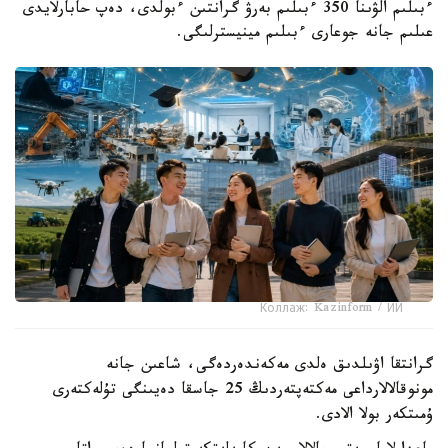
ءبىلىم الۋىنا 350 ءبىلىم بەرۋ گرانتىن ءبولدى، دەپ حابارلايدى
عىلىم جانە جوعارى ءبىلىم مينيسترلىگى.
Коллаж: Kazinform / ИИ
گرانتقا اۋىلدىق ەلدى مەكەندەردەگى، شاعىن جانە
مونوقالالارداعى مەكتەپتەردىڭ 25 جاسقا دەيىنگى تۇلەكتەرى
ۇمىتكەر بولا الادى.