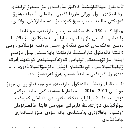
تالدىكول جيناقتاۋىشىنا قالالىق سارقىندى سۋ جىبەرۋ تولىقتاي
توقتاتىلادى. بۇل تۋرالى ەلوردا اكىمى يمانعالي تاسماعامبەتوۆ
كەزەكتى حالىققا ەسەپ بەرۋ كەزدەسۋىندە حابارلاعان بولاتىن.
«تاۋلىگىنە 150 مىڭ تەكشە مەتردەي سارقىندى سۋ قايتا
وڭدەلىپ، ابدەن تازارتىلىپ، ساپاسى تەحنيكالىق سۋ تالابىنا
دەيىن جەتكەننەن كەيىن تىكەلەي ەسىل وزەنىنە قۇيىلادى. وسى
ۋاقىتتا تالدىكول شاراسىنىڭ تارىلۋىنا بايلانىستى بيىل ماۋسىم
ايىندا سۋ تۇبىندەگى تۇنباسى گەوتەكتيستيلدى كونتەينەرلەرگە
ۋتيليزاتسيالانىپ، قۇرعاتىلعان اۋماق رەكۋلتيۆاتسيالانادى» ، -
دەدى ول كەزەكتى حالىققا ەسەپ بەرۋ كەزدەسۋىندە.
اكىمنىڭ ايتۋىنشا، تالدىكول سارقىندى سۋ جيناقتاۋ ورنىن جويۋ
جوباسى 2011-2016 - جىلدارعا ەسەپتەلگەن جانە سوڭعى
ءۇش جىلدا 21 ميلليارد تەڭگە يگەرىلدى. اتالعان كەزەڭدە
بيولوگيالىق تازارتۋدىڭ قازىرگى جۇيەسى قايتا جاڭعىرتۋدان
ءوتىپ، جاعالاۋلارى بەكىتىلدى جانە سۋدى اعىزۋ نىساندارى
جاساقتالدى.