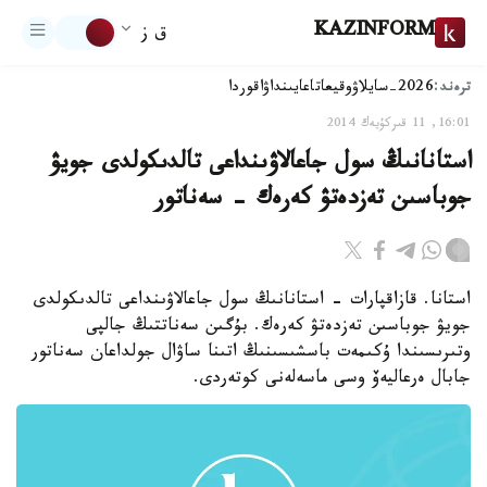
KAZINFORM
ق ز
ترەند:
2026-سايلاۋ
وقيعا
تاعايىنداۋ
اقوردا
16:01, 11 قىركۇيەك 2014
استانانىڭ سول جاعالاۋىنداعى تالدىكولدى جويۋ
جوباسىن تەزدەتۋ كەرەك - سەناتور
استانا. قازاقپارات - استانانىڭ سول جاعالاۋىنداعى تالدىكولدى
جويۋ جوباسىن تەزدەتۋ كەرەك. بۇگىن سەناتتىڭ جالپى
وتىرىسىندا ۇكىمەت باسشىسىنىڭ اتىنا ساۋال جولداعان سەناتور
جابال ەرعاليەۆ وسى ماسەلەنى كوتەردى.