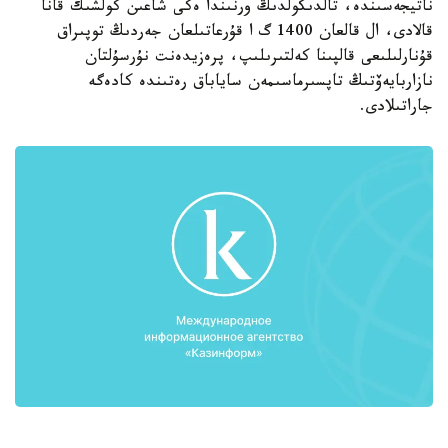
ناتيجەسىندە، تالدىكولدىڭ ورنىندا ەكى شاعىن كولشىك قانا
قالادى، ال قالعان 1400 گ ا قۇرعاتىلعان جەردىڭ توپىراق
قۇنارلىلىعى قالپىنا كەلتىرىلىپ، پرەزيدەنت نۇرسۇلتان
نازاربايەۆتىڭ تاپسىرماسىمەن ساياباق رەتىندە كادەگە
جاراتىلادى.