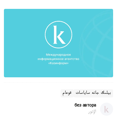
بيلىك جانە ساياسات
قوعام
без автора
اۆتور