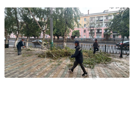
فوتو: وسكەمەن قالاسى اكىمدىگىنەن
قالا اكىمدىگىنىڭ مالىمەتىنشە، داۋىل كەزىندە ورتالىق
كوشەلەردە جەل 15 اعاشتى قۇلاتقان. ولاردىڭ ءبىرقاتارى جول
جيەگىندە تۇرعان اۆتوكولىكتەردىڭ ۇستىنە قۇلادى.
- قازىرگى ۋاقىتتا پوليتسياعا اعاشتاردىڭ قۇلاۋى سالدارىنان
كولىكتەرى زاقىمدانعان 17 اۆتوكولىك يەسىنەن ارىز ءتۇستى، -