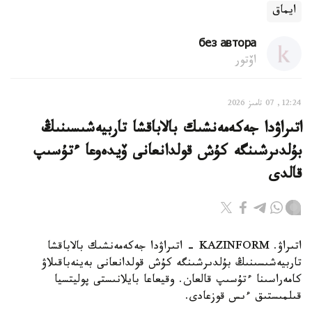
ايماق
без автора
اۆتور
12:24, 07 تامىز 2026
اتىراۋدا جەكەمەنشىك بالاباقشا تاربيەشىسىنىڭ
بۇلدىرشىنگە كۇش قولدانعانى ۆيدەوعا ءتۇسىپ
قالدى
اتىراۋ. KAZINFORM - اتىراۋدا جەكەمەنشىك بالاباقشا
تاربيەشىسىنىڭ بۇلدىرشىنگە كۇش قولدانعانى بەينەباقىلاۋ
كامەراسىنا ءتۇسىپ قالعان. وقيعاعا بايلانىستى پوليتسيا
قىلمىستىق ءىس قوزعادى.