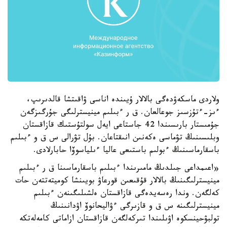
ولاردى ماسكەۋدەگى بالالار ۇيىندە اناسى ۋاقىتشا قالدىرىپ،
ءىز-ءتۇزسىز جوعالعان. ق ر ءبىلىم مينيسترلىگى جۇرگىزگەن
جۇمىستار بارىسىندا 42 جاستاعى ايەل سولتۇستىك قازاقستان
وبلىسىنىڭ تۋماسى ەكەنىن انىقتاعان. بۇل تۋرالى س ق و ءبىلىم
باسقارماسىنىڭ ءبولىم باستىعى عاليا ءىلياسوۆا حابارلادى.
«اعىمداعى جىلدىڭ مامىرىندا ءبىلىم باسقارماسىنا ق ر ءبىلىم
مينيسترلىگىنىڭ بالالار قۇقىعىن قورعاۋ بويىنشا كوميتەتتەن حات
كەلگەن. وندا رەسەيدەگى قازاقستان ەلشىلىگىنەن ءبىلىم
مينيسترلىگىنە س ق و قازىرگى ءۋاليحانوۆ اۋدانىنىڭ
تولبۋحينسكوە اۋىلىندا تىركەلگەن قازاقستان ازاماتى كامەلەتكە