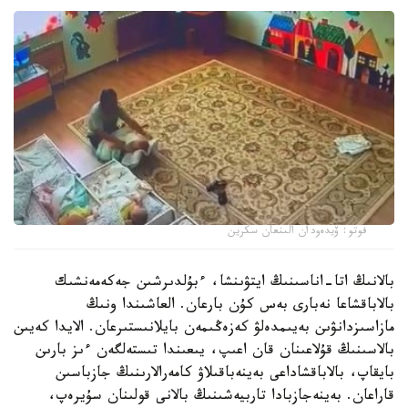
فوتو: ۆيدەودان الىنعان سكرين
بالانىڭ اتا-اناسىنىڭ ايتۋىنشا، ءبۇلدىرشىن جەكەمەنشىك
بالاباقشاعا نەبارى بەس كۇن بارعان. العاشىندا ونىڭ
مازاسىزدانۋىن بەيىمدەلۋ كەزەڭىمەن بايلانىستىرعان. الايدا كەيىن
بالاسىنىڭ قۇلاعىنان قان اعىپ، يىعىندا تىستەلگەن ءىز بارىن
بايقاپ، بالاباقشاداعى بەينەباقىلاۋ كامەرالارىنىڭ جازباسىن
قاراعان. بەينەجازبادا تاربيەشىنىڭ بالانى قولىنان سۇيرەپ،