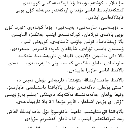
جۇلقىلاپ، كۇشتەپ ۇيىقتاتۋعا ارەكەتتەنگەنى كورىنەدى.
كىشكەنتايدىڭ اناسى مۇنداي ارەكەتتەر بىرنەشە كۇن بويى
قايتالانعانىن ايتادى.
- دۇيسەنبى، سارسەنبى، بەيسەنبى، جۇما كۇندەرى ءتورت كۇن
بويى بالامدى قورلاعان. كورگەنىمدى ايتىپ جەتكىزە المايمىن.
بالا ۇيىقتاماسا، قولىن جاۋىپ تاستايدى. كورپەنى الىپ،
ۇستىنەن باسىپ تۇرادى. شايقاعان كەزدە لاقتىرىپ جىبەرەدى.
بالا ەكى بەتىمەن قۇلايدى. قايتادان تاربيەشىنىڭ ەتەگىنە
جارماسادى. تاماق ىشكىسى كەلسە، ونى دا بەرمەيدى، - دەدى
بالانىڭ اناسى جازيرا عابيدەن.
بالانىڭ جاقىندارىنىڭ ايتۋىنشا، تاربيەشى بۇعان دەيىن دە
ءىستى بولعان. دەگەنمەن بۇدان بالاباقشا باسشىلىعى حابارسىز.
وقيعا بولعان جەكەمەنشىك مەكتەپكە دەيىنگى ءبىلىم بەرۋ ۇيىمى
ءۇش اي بۇرىن اشىلعان. قازىر مۇندا 24 بالا تاربيەلەنەدى.
بالاباقشا قۇرىلتايشىسى ناعيما امانقوسوۆا بۇل جاعدايدىڭ العاش
رەت تىركەلگەنىن ايتىپ، اتا-انادان كەشىرىم سۇرادى.