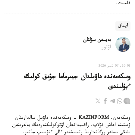
قاجەت.
ايماق
بەيسەن سۇلتان
اۆتور
10:08, 07 تامىز 2026
وسكەمەندە داۋىلدان جيىرماعا جۋىق كولىك
ءبۇلىندى
وسكەمەن. KAZINFORM - وسكەمەندە داۋىل سالدارىنان
ۇستىنە اعاش قۇلاپ، زاقىمدانعان اۆتوكولىكتەردىڭ يەلەرىنەن
ىشكى ىستەر ورگاندارىنا وتىنىشتەر ءالى ءتۇسىپ جاتىر.