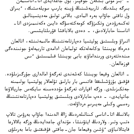
- ءبىز مۇنى بىلگەن جوقپىز. بۇل جاعدايدى اتا-اناسىمەن
بىرگە بىلدىك. تاربيەشىنىڭ ۇيىنە بارىپ سويلەستىك، ءبىراق
ول ناقتى جاۋاپ بەرە المادى. بالانى تولىق مەديتسينالىق
تەكسەرۋدەن وتكىزۋگە كومەكتەسۋگە دايىن ەكەنىمىزدى اتا-
اناسىنا حابارلادىق، - دەدى بالاباقشا قۇرىلتايشىسى.
اتىراۋ وبلىستىق پوليتسيا دەپارتامەنتىنىڭ مالىمەتىنشە، اتالعان
دەرەك بويىنشا «كامەلەتكە تولماعان ادامدى تاربيەلەۋ جونىندەگى
مىندەتتەردى ورىنداماۋ» بابى بويىنشا قىلمىستىق ءىس
قوزعالعان.
- اتالعان وقيعا بويىنشا كەشەندى تەرگەۋ امالدارى جۇرگىزىلۋدە.
قۇقىق بۇزۋشىلىققا قاتىسى بار بارلىق تۇلعالار پوليتسيا بولىمىنە
جەتكىزىلدى. وزگە اقپارات تەرگەۋ مۇددەسىنە سايكەس جاريالاۋعا
جاتپايدى، - دەپ حابارلادى وبلىستىق پوليتسيا دەپارتامەنتىنىڭ
رەسمي وكىلى مەيىرىم ەرداۋلەت.
بالانىڭ اتا-اناسى كىنالىلەردىڭ زاڭ الدىندا جاۋاپ بەرۋىن تالاپ
ەتىپ وتىر. ولاردىڭ ايتۋىنشا، مۇنداي جاعدايدىڭ وزگە بالالارعا
قايتالانباۋى ءۇشىن وقيعاعا جان-جاقتى قۇقىقتىق باعا بەرىلۋى