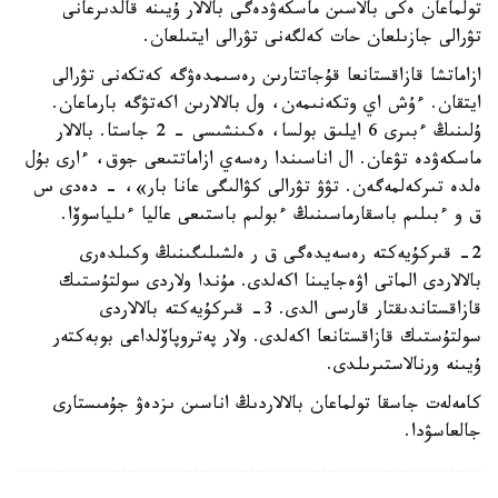
تولماعان ەكى بالاسىن ماسكەۋدەگى بالالار ۇيىنە قالدىرعانى
تۋرالى جازىلعان حات كەلگەنى تۋرالى ايتىلعان.
ازاماتشا قازاقستانعا قۇجاتتارىن رەسىمدەۋگە كەتكەنى تۋرالى
ايتقان. ءۇش اي وتكەنىمەن، ول بالالارىن اكەتۋگە بارماعان.
ۇلىنىڭ ءبىرى 6 ايلىق بولسا، ەكىنشىسى - 2 جاستا. بالالار
ماسكەۋدە تۋعان. ال اناسىندا رەسەي ازاماتتىعى جوق، ءارى بۇل
ەلدە تىركەلمەگەن. تۋۋ تۋرالى كۋالىگى عانا بار»، - دەدى س
ق و ءبىلىم باسقارماسىنىڭ ءبولىم باستىعى عاليا ءىلياسوۆا.
2- قىركۇيەكتە رەسەيدەگى ق ر ەلشىلىگىنىڭ وكىلدەرى
بالالاردى الماتى اۋەجايىنا اكەلدى. مۇندا ولاردى سولتۇستىك
قازاقستاندىقتار قارسى الدى. 3- قىركۇيەكتە بالالاردى
سولتۇستىك قازاقستانعا اكەلدى. ولار پەتروپاۆلداعى بوبەكتەر
ۇيىنە ورنالاستىرىلدى.
كامەلەت جاسقا تولماعان بالالاردىڭ اناسىن ىزدەۋ جۇمىستارى
جالعاسۋدا.