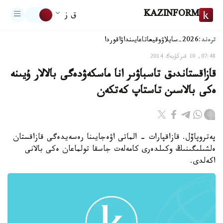
KAZINFORM
ق ز
ترەند:
2026-سايلاۋ
وقيعا
تاعايىنداۋ
اقوردا
07:48, 10 قىركۇيەك 2014
قازاقستاندىق تاسباۋىر انا ماسكەۋدەگى بالالار ۇيىنە
ەكى بالاسىن تاستاپ كەتكەن
پەتروپاۆل. قازاقپارات - الماتى اۋەجايىنا رەسەيدەگى قازاقستان
ەلشىلىگىنىڭ وكىلدەرى كامەلەت جاسقا تولماعان ەكى بالانى
اكەلدى.