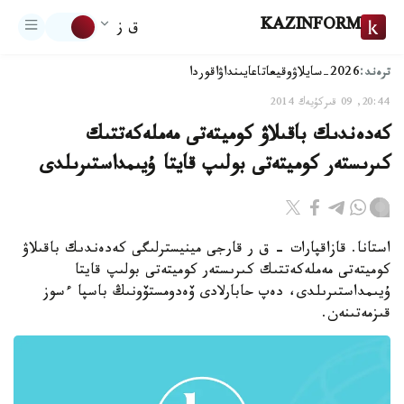
KAZINFORM
ق ز
ترەند:
2026-سايلاۋ
وقيعا
تاعايىنداۋ
اقوردا
20:44, 09 قىركۇيەك 2014
كەدەندىك باقىلاۋ كوميتەتى مەملەكەتتىك
كىرىستەر كوميتەتى بولىپ قايتا ۇيىمداستىرىلدى
استانا. قازاقپارات - ق ر قارجى مينيسترلىگى كەدەندىك باقىلاۋ
كوميتەتى مەملەكەتتىك كىرىستەر كوميتەتى بولىپ قايتا
ۇيىمداستىرىلدى، دەپ حابارلادى ۆەدومستۆونىڭ باسپا ءسوز
قىزمەتىنەن.