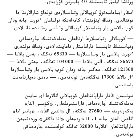
ورتاشا ايلىق تابىستىڭ 40 پايىزىن قۇرايدى.
اسقار ايماعامبەتوۆ كوپبالالى وتباسىلاردى قولداۋ شارالارىنا دا
توقتالدى. ونىڭ ايتۋىنشا، كامەلەتكە تولماعان ءتورت جانە ودان
كوپ بالاسى بار وتباسىلار كوپبالالى وتباسى رەتىندە تانىلادى.
— كوپبالالى وتباسىلارعا ارنالعان مەملەكەتتىك جاردەماقى
وتباسىنىڭ تابىسىنا قاراماستان تاعايىندالادى. ونىڭ مولشەرى
ءتورت بالاسى بار وتباسىلارعا — 69330 تەڭگە، بەس بالاعا —
86673 تەڭگە، التى بالاعا — 104000 تەڭگە، جەتى بالاعا —
121360 تەڭگە. سەگىز جانە ودان كوپ بالاسى بار وتباسىلارعا
ءار بالاعا 17300 تەڭگەدەن تولەنەدى، — دەدى دەپارتامەنت
باسشىسى.
سونىمەن قاتار ماراپاتتالعان كوپبالالى انالارعا اي سايىن
مەملەكەتتىك جاردەماقى قاراستىرىلعان. «كۇمىس القا»
يەگەرلەرىنە — 27680 تەڭگە، ال «التىن القا»، «باتىر انا»
اتاعىن العان جانە 1، II دارەجەلى «انا داڭقى» وردەنىمەن
ماراپاتتالعان انالارعا 32000 تەڭگە كولەمىندە جاردەماقى
تولەنەدى.