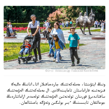
Фото: Александр Павский/Kazinform
ونىڭ ايتۋىنشا، مەملەكەتتىك جاردەماقىلار اتا-انانىڭ ەڭبەك
قىزمەتىنە قاراماستان تاعايىندالادى. ال مەملەكەتتىك الەۋمەتتىك
ساقتاندىرۋ قورىنان تولەنەتىن الەۋمەتتىك تولەمدەر ازاماتتاردىڭ
جوعالتقان تابىسىنىڭ ءبىر بولىگىن وتەۋگە باعىتتالعان.