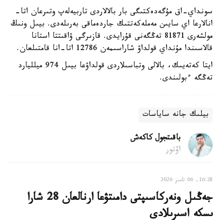
سونداي-اق مۇگەدەكتىگى بار بالالاردى تاربيەلەپ وتىرعان اتا-
انالارعا اي سايىن مەملەكەتتىك جاردەماقى بەرىلەدى. بيىل ونىڭ
مولشەرى 81871 تەڭگەنى قۇرايدى. قازىرگى ۋاقىتتا استانا
قالاسىندا مۇنداي قولداۋ شاراسىمەن 12786 اتا-انا قامتىلعان.
ايتا كەتەيىك، بالالى وتباسىلاردى قولداۋعا بيىل 974 ميلليارد
تەڭگە ءبولىندى.
بيلىك جانە ساياسات
باقىتجول كاكەش
اۆتور
16:28, 06 تامىز 2026
جەڭىل ونەركاسىپتى دامىتۋعا ارنالعان 28 شارا
ىسكە اسىرىلادى