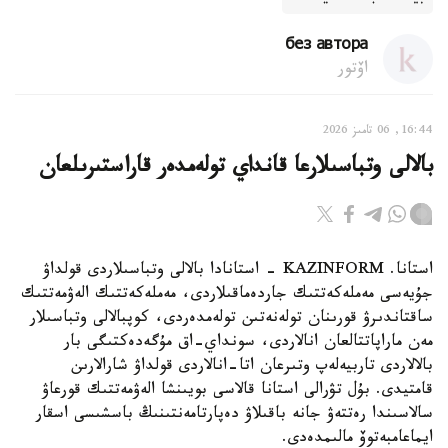
без автора
اۆتور
16:44, 06 تامىز 2026
بالالى وتباسىلارعا قانداي تولەمدەر قاراستىرىلعان
استانا. KAZINFORM - استانادا بالالى وتباسىلاردى قولداۋ
جۇيەسى مەملەكەتتىك جاردەماقىلاردى، مەملەكەتتىك الەۋمەتتىك
ساقتاندىرۋ قورىنان تولەنەتىن تولەمدەردى، كوپبالالى وتباسىلار
مەن ماراپاتتالعان انالاردى، سونداي-اق مۇگەدەكتىگى بار
بالالاردى تاربيەلەپ وتىرعان اتا-انالاردى قولداۋ شارالارىن
قامتيدى. بۇل تۋرالى استانا قالاسى بويىنشا الەۋمەتتىك قورعاۋ
سالاسىندا رەتتەۋ جانە باقىلاۋ دەپارتامەنتىنىڭ باسشىسى اسقار
ايماعامبەتوۆ مالىمدەدى.