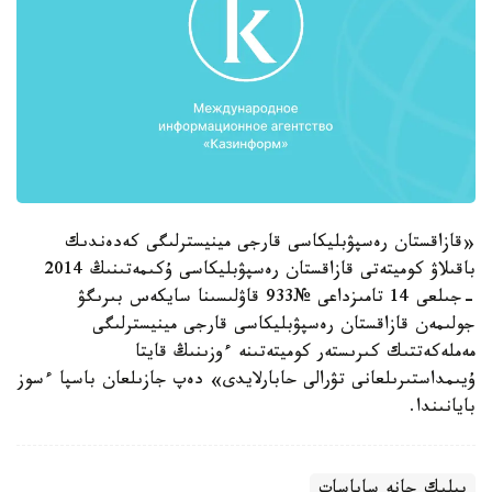
«قازاقستان رەسپۋبليكاسى قارجى مينيسترلىگى كەدەندىك
باقىلاۋ كوميتەتى قازاقستان رەسپۋبليكاسى ۇكىمەتىنىڭ 2014
-جىلعى 14 تامىزداعى №933 قاۋلىسىنا سايكەس بىرىگۋ
جولىمەن قازاقستان رەسپۋبليكاسى قارجى مينيسترلىگى
مەملەكەتتىك كىرىستەر كوميتەتىنە ءوزىنىڭ قايتا
ۇيىمداستىرىلعانى تۋرالى حابارلايدى» دەپ جازىلعان باسپا ءسوز
بايانىندا.
بيلىك جانە ساياسات