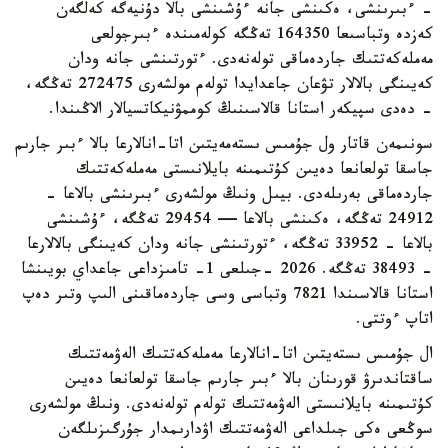
- ءبىرىنشى، ەكىنشى جانە ءۇشىنشى بالا دۇنيەگە كەلگەن
كەزدە وتباسىعا 164350 تەڭگە كولەمىندە ءبىرجولعى
مەملەكەتتىك جاردەماقى تولەنەدى. ءتورتىنشى جانە ودان
كەيىنگى بالالار تۋعان جاعدايدا تولەم مولشەرى 272475 تەڭگە،
- دەدى سپيكەر استانا قالاسىنىڭ كوممۋنيكاتسيالار الاڭىندا.
سونىمەن قاتار ول جۇمىس ىستەمەيتىن اتا-انالارعا بالا ءبىر جارىم
جاسقا تولعانعا دەيىن كۇتىمىنە بايلانىستى مەملەكەتتىك
جاردەماقى بەرىلەدى. بيىل ونىڭ مولشەرى ءبىرىنشى بالاعا -
24912 تەڭگە، ەكىنشى بالاعا — 29454 تەڭگە، ءۇشىنشى
بالاعا - 33952 تەڭگە، ءتورتىنشى جانە ودان كەيىنگى بالالارعا
- 38493 تەڭگە. 2026 -جىلعى 1- تامىزداعى جاعداي بويىنشا
استانا قالاسىندا 7821 وتباسى وسى جاردەماقىنى الىپ وتىر دەپ
اتاپ ءوتتى.
ال جۇمىس ىستەيتىن اتا-انالارعا مەملەكەتتىك الەۋمەتتىك
ساقتاندىرۋ قورىنان بالا ءبىر جارىم جاسقا تولعانعا دەيىن
كۇتىمىنە بايلانىستى الەۋمەتتىك تولەم تولەنەدى. ونىڭ مولشەرى
سوڭعى ەكى جىلداعى الەۋمەتتىك اۋدارىمدار جۇرگىزىلگەن