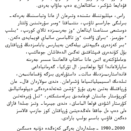
قۇدايعا شۇكىر، ساقتالعان» دەپ جاۋاپ بەردى.
راس، ميلليوننىڭ ىشىندە وتىرعان از عانا وتباسىنىڭ بەرەكە-
بىرلىگى جاراسىم تاۋىپ، ىنتىماقتا ءومىر سۇرەتىنىن ۇلتتار
دوستىعى سىناعىنا اينالعان ءوز جەرىمىزدە تالاي كورىپ، ءبىلىپ
ءجۇرمىز. ءبىراق ۋاقىت ءوز تاڭباسىن سالماي قويمايدى ەكەن.
ءبىر كەزدەرى ەگيپەتتى بيلەگەن بەيبارىس بابامىزدىڭ ۇرپاقتارى
بۇل كۇندەرى قىپشاقتىق تەگىن الدەقاشان جوعالتىپ،
«ماملۇكتەر» اتىن عانا ساقتاپ قالعانىنا مىسىر جەرىنە
ساپارلاعاندا كۋا بولعانبىز. ال تۇركيا، گەرمانياداعى
قانداستارىمىزدىڭ سالت- داستۇرلەرى بىزگە ۇقساعانىمەن،
تىلدىك اسسيميلياتسياعا ۇشىراعان. ەندى سولاردان قال- عان
ۇرپاقتىڭ بەتىن بەرى بۇرۋ ءۇشىن شەتەلدەردەگى ديپلوماتيالىق
كورپۋستار جانىنان قوعامدىق بىرلەستىكتەر، ءتىل ۇيرەتەتىن
كۋرستار اشۋدى قولعا الماساق، ەندى جيىرما- وتىز جىلدا قازاق
ەلى دەپ ەل جاققا ەلەڭدەيتىن ۇرپاقتان كوز جازىپ قالامىز
دەگەن قاۋىپ باسىم بولىپ بارادى.
1980-2000 -جىلداردان بەرگى كەزەڭدە دۇنيە ەسىگىن