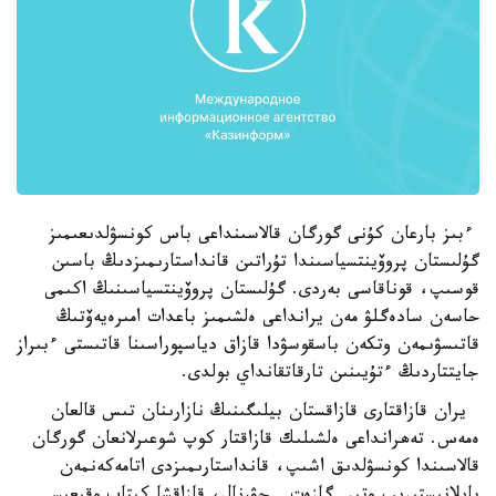
ءبىز بارعان كۇنى گورگان قالاسىنداعى باس كونسۋلدىعىمىز
گۇلىستان پروۆينتسياسىندا تۇراتىن قانداستارىمىزدىڭ باسىن
قوسىپ، قوناقاسى بەردى. گۇلىستان پروۆينتسياسىنىڭ اكىمى
حاسەن سادەگلۋ مەن يرانداعى ەلشىمىز باعدات امىرەيەۆتىڭ
قاتىسۋىمەن وتكەن باسقوسۋدا قازاق دياسپوراسىنا قاتىستى ءبىراز
جايتتاردىڭ ءتۇيىنىن تارقاتقانداي بولدى.
يران قازاقتارى قازاقستان بيلىگىنىڭ نازارىنان تىس قالعان
ەمەس. تەھرانداعى ەلشىلىك قازاقتار كوپ شوعىرلانعان گورگان
قالاسىندا كونسۋلدىق اشىپ، قانداستارىمىزدى اتامەكەنمەن