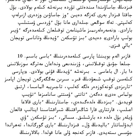
جىبەكپەن كومكەرىلىپ توقىلعان كىلەمنەن كوز الا الماي قالاسىز.
قىزدىڭ جاساۋىندا مىندەتتى تۇردە بىرنەشە كىلەم بولادى. بۇل
جاقتا قىزدار بەرى كەزگە دەيىن ءوز جاساۋىن وزدەرى ازىرلەپ
كەلىپتى. تەك سوڭعى جىلدارى عانا بۇل ءۇردىس ۇمىتىلىپ
بارادى. «نەمەرەلەرىمىز ماشينامەن توقىلعان كىلەمدەرگە ءۇيىر
بولىپ بارادى» دەيدى ءبىز تۇسكەن ءۇيدىڭ وتاناسى تويجان
ءبالي قىزى.
قازىر الەم بويىنشا پارسى كىلەمدەرىنىڭ ءباسى باسىم. 10
جىلعا جۋىق توقىلاتىنى، ۇزىندىعى ونداعان مەترگە سوزىلاتىنى
دا بار. ال باعاسى - بىرنەشە ءۇيدىڭ قۇنى بولادى. «پارسى
كىلەمىن توقىپ شىعۋدىڭ قىر- سىرىن مەڭگەرگەن تويجان اپامىز
ءتارىزدى كونەكوزدەر ەلگە كەلىپ، تاجىريبە الماسسا، ارتىق
بولماس ەدى» دەگەن ءتاتتى ءۇمىتتى سانامىزعا ءتۇيىپ
قويدىق. ءبىزدىڭ ەلدەگىدەي، جاستارىنىڭ ءبارى قالاعا
اعىلىپ، قارتتارى قارا شاڭىراقتىڭ شىراقشاسىنا اينالىپ قالعان
ۇيلەر بۇل ەلدە دە بارشىلىق. مىسالى، ءبىز تۇسكەن ءۇي
ابدۋلساتتار ءباليدىڭ ۇل- قىزدارىنىڭ ءبارى گورگاندا، تەھراندا
جۇمىس ىستەيدى. قازىر كەنجە ۇلى عانا قولدا. بالالارىنىڭ