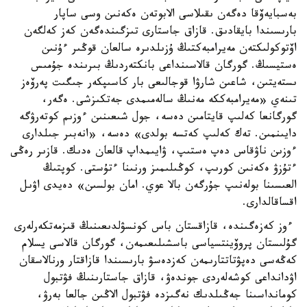
بەسبايەۆقا دەگەن ىقىلاسى الابوتەن ەكەنىن وسى ساپار
بارىسىندا بايقادىق. قازاق جاستارى تىزگىندەگەن كەز كەلگەن
اۆتوكولىكتەن مەيرامبەكتىڭ ۇزىلدىرە سالعان قوڭىر ءۇنىن
ەستيسىڭ. گورگان قالاسىنداعى بانكتەردىڭ بىرىندە جۇمىس
ىستەيتىن، شاعىن شارۋا قوجالىعى بار كاسىپكەر جىگىت پەرۆەز
تىنەي «مەيرامبەككە مەنىڭ سالەمىمدى جەتكىزشى. ەگەر،
گورگانعا كەلىپ قايتامىن دەسە، جول شىعىنىن ءوزىم كوتەرۋگە
دايىنمىن. تەك كەلىپ كەتسە بولدى» دەسە، «انەبىر جىلدارى
ءوزىن ناۋقاس دەپ ەستىپ، ۋايىمداپ قالعان ەدىك. قازىر رەڭى
ءتۇزۋ ەكەنىن كورىپ، كوڭىلىمىز ورنىنا ءتۇستى. كوپتىڭ
العىسىنا بولەنىپ جۇرگەن بالا عوي. امان بولسىن» دەيدى اۋىل
اقساقالدارى.
ءوز كەزەگىندە، قازاقستان باس كونسۋلدىعىنىڭ قىزمەتكەرلەرى
گۇلىستان پروۆينتسياسى باسشىلىعىمەن، گورگان قالاسى يسلام
كەڭەسى دەپۋتاتتارىمەن كەزدەسۋ بارىسىندا قازاقتار ورنالاسقان
اۋدانداعى كوشەلەردى جوندەۋ، قازاق جاستارىنىڭ فۋتبول
كومانداسىنا جەڭىلدىك نەگىزدە فۋتبول الاڭىن جالعا بەرۋ،