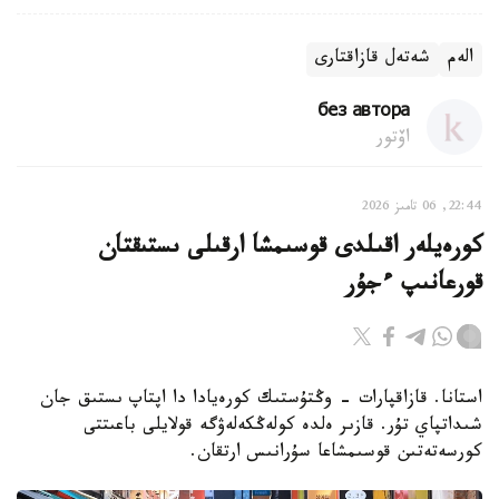
الەم
شەتەل قازاقتارى
без автора
اۆتور
22:44, 06 تامىز 2026
كورەيلەر اقىلدى قوسىمشا ارقىلى ىستىقتان
قورعانىپ ءجۇر
استانا. قازاقپارات - وڭتۇستىك كورەيادا دا اپتاپ ىستىق جان
شىداتپاي تۇر. قازىر ەلدە كولەڭكەلەۋگە قولايلى باعىتتى
كورسەتەتىن قوسىمشاعا سۇرانىس ارتقان.