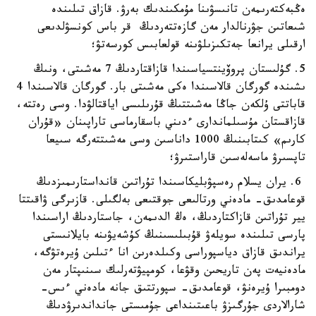
ەڭبەكتەرىمەن تانىسۋىنا مۇمكىندىك بەرۋ. قازاق تىلىندە
شىعاتىن جۋرنالدار مەن گازەتتەردىڭ قر باس كونسۋلدىعى
ارقىلى يرانعا جەتكىزىلۋىنە قولعابىس كورسەتۋ؛
5. گۇلىستان پروۆينتسياسىندا قازاقتاردىڭ 7 مەشىتى، ونىڭ
ىشىندە گورگان قالاسىندا ەكى مەشىتى بار. گورگان قالاسىندا 4
قاباتتى ۇلكەن جاڭا مەشىتتىڭ قۇرىلىسى اياقتالۋدا. وسى رەتتە،
قازاقستان مۇسىلماندارى ءدىني باسقارماسى تاراپىنان «قۇران
كارىم» كىتابىنىڭ 1000 داناسىن وسى مەشىتتەرگە سىيعا
تاپسىرۋ ماسەلەسىن قاراستىرۋ؛
6. يران يسلام رەسپۋبليكاسىندا تۇراتىن قانداستارىمىزدىڭ
قوعامدىق- مادەني ورتالىعى جوقتىعى بەلگىلى. قازىرگى ۋاقىتتا
يير تۇراتىن قازاكتاردىڭ، ەڭ الدىمەن، جاستاردىڭ اراسىندا
پارسى تىلىندە سويلەۋ قۇبىلىسىنىڭ كۇشەيۋىنە بايلانىستى
يراندىق قازاق دياسپوراسى وكىلدەرىن انا ءتىلىن ۇيرەتۋگە،
مادەنيەت پەن تاريحىن وقۋعا، كومپيۋتەرلىك سىنىپتار مەن
دومبىرا ۇيرەنۋ، قوعامدىق- سپورتتىق جانە مادەني ءىس-
شارالاردى جۇرگىزۋ باعىتىنداعى جۇمىستى جانداندىرۋدىڭ