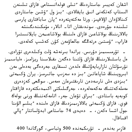
اشقان كەيبىر جاستاردىڭ ءتىلى قولدانىستاعى قازاق تىلىنەن
الىستاپ كەتكەنى انىق بايقالادى. ءبىز ول ءۇشىن جاستاردى
كىنالاۋدان اۋلاقپىز. ورتا مەكتەپتەردە ءپان ساباقتارى پارسى
تىلىندە جۇرەدى. سوندىقتان اتا- انالار، مۇمكىندىگىنشە
بالالارىنىڭ بولاشاعىن قازاق ەلىنىڭ بولاشاعىمەن بايلانىستىرا
قاراپ، ءۇمىتىن ەرتەڭگە جالعاۋمەن كۇن كەشىپ كەلەدى.
- تۇرمىسىمىز دۇرىس. يراندا بىرنەشە ۇلت وكىلدەرى تۇرادى.
ەل باسشىلارىنىڭ قازاق ۇلتىنا دەگەن ىقىلاسىنا ريزامىز. ەلباسىمىز
نۇرسۇلتان نازاربايەۆتىڭ ەلدەن تىسقارى جەردەگى بەدەلى مەن
ابىرويىنىڭ شاپاعاتىن ءبىز دە سەزىپ جاتىرمىز. يران ۇكىمەتى
ءبىزدى ەش نارسەدەن تارىقتىرعان ەمەس. سوڭعى كەزدەرى
مەملەكەتتىك مەكەمەلەردە، جەرگىلىكتى اكىمدىكتەردە قازاقتار
كوبەيە باستادى. ءبىراق تۋعان جەر، اتامەكەننىڭ ورنى بولەك
قوي. قازاق ۇكىمەتى بالالارىمىزدىڭ قازاق ەلىندە ءبىلىم الۋىنا
جول اشسا ەكەن، - دەيدى 74 جاستاعى ابدۋلساتتار ءپالي
اقساقال.
قازىر بەندەر - تۇرىكمەندە 500 وتباسى، گورگاندا 400