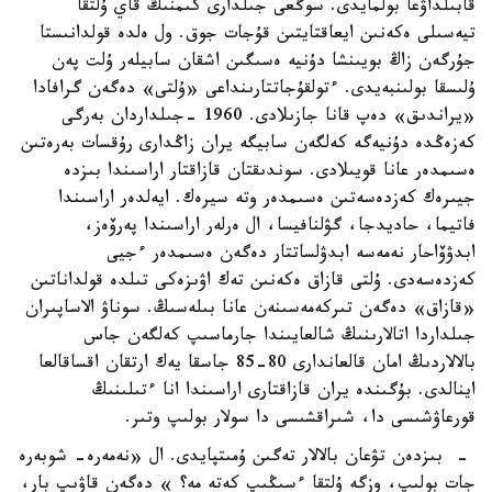
قابىلداۋعا بولمايدى. سوڭعى جىلدارى كىمنىڭ قاي ۇلتقا
تيەسىلى ەكەنىن ايعاقتايتىن قۇجات جوق. ول ەلدە قولدانىستا
جۇرگەن زاڭ بويىنشا دۇنيە ەسىگىن اشقان سابيلەر ۇلت پەن
ۇلىسقا بولىنبەيدى. ءتولقۇجاتتارىنداعى «ۇلتى» دەگەن گرافادا
«يراندىق» دەپ قانا جازىلادى. 1960 -جىلداردان بەرگى
كەزەڭدە دۇنيەگە كەلگەن سابيگە يران زاڭدارى رۇقسات بەرەتىن
ەسىمدەر عانا قويىلادى. سوندىقتان قازاقتار اراسىندا بىزدە
جيىرەك كەزدەسەتىن ەسىمدەر وتە سيرەك. ايەلدەر اراسىندا
فاتيما، حاديدجا، گۋلنافيسا، ال ەرلەر اراسىندا پەرۆەز،
ابدۋۆاحار نەمەسە ابدۋلساتتار دەگەن ەسىمدەر ءجيى
كەزدەسەدى. ۇلتى قازاق ەكەنىن تەك اۋىزەكى تىلدە قولداناتىن
«قازاق» دەگەن تىركەمەسىنەن عانا بىلەسىڭ. سوناۋ الاساپىران
جىلداردا اتالارىنىڭ شالعايىندا جارماسىپ كەلگەن جاس
بالالاردىڭ امان قالعاندارى 80-85 جاسقا يەك ارتقان اقساقالعا
اينالدى. بۇگىندە يران قازاقتارى اراسىندا انا ءتىلىنىڭ
قورعاۋشىسى دا، شىراقشىسى دا سولار بولىپ وتىر.
- بىزدەن تۋعان بالالار تەگىن ۇمىتپايدى. ال «نەمەرە- شوبەرە
جات بولىپ، وزگە ۇلتقا ءسىڭىپ كەتە مە؟ » دەگەن قاۋىپ بار،