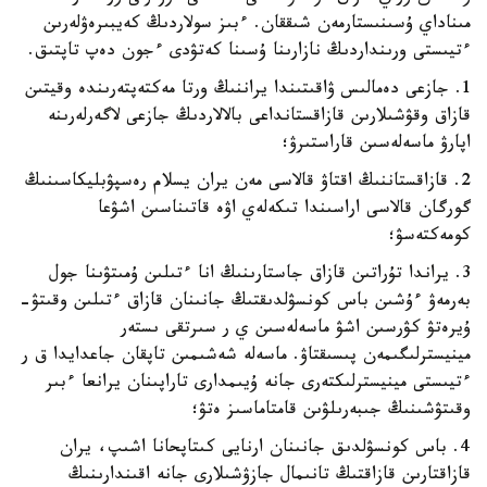
مىناداي ۇسىنىستارمەن شىققان. ءبىز سولاردىڭ كەيبىرەۋلەرىن
ءتيىستى ورىنداردىڭ نازارىنا ۇسىنا كەتۋدى ءجون دەپ تاپتىق.
1. جازعى دەمالىس ۋاقىتىندا يراننىڭ ورتا مەكتەپتەرىندە وقيتىن
قازاق وقۋشىلارىن قازاقستانداعى بالالاردىڭ جازعى لاگەرلەرىنە
اپارۋ ماسەلەسىن قاراستىرۋ؛
2. قازاقستاننىڭ اقتاۋ قالاسى مەن يران يسلام رەسپۋبليكاسىنىڭ
گورگان قالاسى اراسىندا تىكەلەي اۋە قاتىناسىن اشۋعا
كومەكتەسۋ؛
3. يراندا تۇراتىن قازاق جاستارىنىڭ انا ءتىلىن ۇمىتۋىنا جول
بەرمەۋ ءۇشىن باس كونسۋلدىقتىڭ جانىنان قازاق ءتىلىن وقىتۋ-
ۇيرەتۋ كۋرسىن اشۋ ماسەلەسىن ي ر سىرتقى ىستەر
مينيسترلىگىمەن پىسىقتاۋ. ماسەلە شەشىمىن تاپقان جاعدايدا ق ر
ءتيىستى مينيسترلىكتەرى جانە ۇيىمدارى تاراپىنان يرانعا ءبىر
وقىتۋشىنىڭ جىبەرىلۋىن قامتاماسىز ەتۋ؛
4. باس كونسۋلدىق جانىنان ارنايى كىتاپحانا اشىپ، يران
قازاقتارىن قازاقتىڭ تانىمال جازۋشىلارى جانە اقىندارىنىڭ