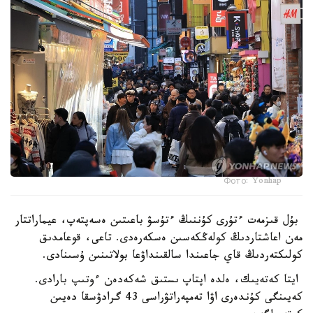
Фото: Yonhap
بۇل قىزمەت ءتۇرى كۇننىڭ ءتۇسۋ باعىتىن ەسەپتەپ، عيماراتتار
مەن اعاشتاردىڭ كولەڭكەسىن ەسكەرەدى. تاعى، قوعامدىق
كولىكتەردىڭ قاي جاعىندا سالقىنداۋعا بولاتىنىن ۇسىنادى.
ايتا كەتەيىك، ەلدە اپتاپ ىستىق شەكەدەن ءوتىپ بارادى.
كەيىنگى كۇندەرى اۋا تەمپەراتۋراسى 43 گرادۋسقا دەيىن