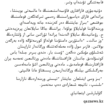
قاجەتتىگى تۋىنداپ وتىر.
دۇنيەجۇزى قازاقتارى قاۋىمداستىعىنىڭ دا مالىمەتى بويىنشا،
يرانداعى قازاق دياسپوراسىنىڭ رەسمي تىركەلگەن قوعامىنىڭ
جوقتىعى ءبىراز جايتتىڭ دەر كەزىندە جانە ويداعىداي
ورىندالۋىنا قولبايلاۋ بولۋدا. يراننىڭ جاڭا سايلانعان پرەزيدەنتى
ح. رۋحانيدىڭ سايلاۋ الدىندا يراندا تۇراتىن سانى از ۇلتتاردىڭ
ءوز سالت- ءداستۇرىن دامىتۋىنا قولداۋ كورسەتۋگە ۋادە بەرگەن
بولاتىن. قازىر سول ۋادە مەملەكەتتىك ورگاندار تاراپىنان
شەشىلۋى مۇمكىن دەگەن ءۇمىت بار. ەندى بىرەر جىلدا باس
كونسۋلدىق جانىنان قازاقستاننىڭ مادەني ورتالىعىن نەمەسە يران
قازاقتارىنىڭ قوعامدىق- مادەني ورتالىعىن اشۋ ماسەلەسىن
جەرگىلىكتى بيلىك ورگاندارىمەن پىسىقتاۋ عانا قالىپتى.
ءبىز وسى ايتىلعان جايتتار ءتيىستى ورىنداردىڭ نازارىنا
ءىلىنىپ، ناتيجە شىعارادى دەپ سەنەمىز.
گۇلبارشىن ايتجانباي
qaznews.kz