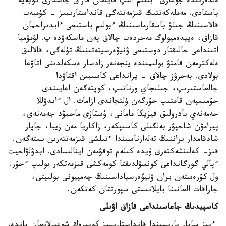
ەلدەرىندە جوعارى ءبىلىم الىپ قايتقان قازاق جاستارى كوبەيە
باستادى. مەملەكەتتىك قىزمەتتەگى قانداستارىمىز - كۇمبەت
قالاسىنىڭ جىلۋ باسقارماسىنىڭ ءبولىم باستىعى ءابدىراحمان
قازاق، ەپيدەميولوگ مەحردەت چالاق پەن ماسكەۋدە پ. لۋمۋمبا
اتىنداعى حالىقتار دوستىعى ۋنيۆەرسيتەتىنىڭ تۇلەگى، قالالىق
ەلەكترمەن قامتۋ بولىمىندە ينجەنەر زادسار ەسكەلدىنى اتاۋعا
بولادى. بەحرۋز چالاق - يرانداعى كاسىبىن اقتاۋدا
جالعاستىرىپ، جىلىجاي ورناتىپ، كوپتەگەن اعايىندى
جۇمىسپەن قامتىپ جۇرگەن ۇلتجاندى ازامات. ال ءابدۋللا
جەمەنەي يادرولىق فيزيكا مامانى، ۇستازى ماحمۋد جەمەنەي،
پيرامۋن شاحپۋر بەلگىلى كاسىپكەر، زاكاريا مەن زيبا، جاپار
شادقامدار يراننىڭ تەلەارناسىندا ءتىلشى قىزمەتتەرىن ىستەگەن.
قىز- كەلىنشەكتەرى ۇيدە كىلەم توقۋمەن اينالىسادى. ابدۋلۋاحيت
ءپالي گورگانداعى كونسۋلدىقتا كومەكشى قىزمەتكەر بولىپ ءجۇر.
ول كۇرەستەن يران ۋنيۆەرسياداسىنىڭ چەمپيونى بولىپتى،
جاراقات العانىنا بايلانىستى سپورتتان كەتكەن.
كاسپيدىڭ جاعاسىنداعى قازاق اۋىلى
ءبىز ساپار بارىسىندا قانداستارىمىز كوبىرەك شوعىرلانعان باندەر