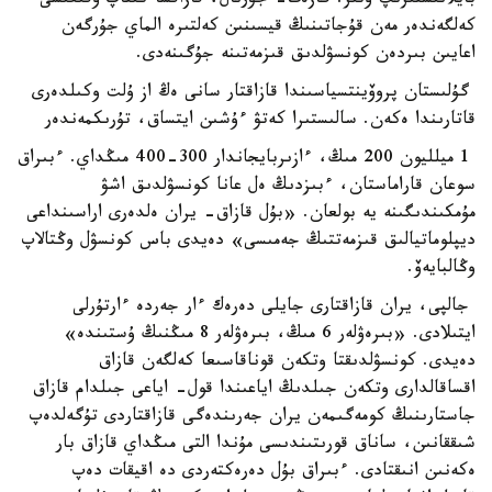
بايلانىستىرىپ وتىر. گازەت- جۋرنال، قازاقشا كىتاپ وقىعىسى
كەلگەندەر مەن قۇجاتىنىڭ قيسىنىن كەلتىرە الماي جۇرگەن
اعايىن بىردەن كونسۋلدىق قىزمەتىنە جۇگىنەدى.
گۇلىستان پروۆينتسياسىندا قازاقتار سانى ەڭ از ۇلت وكىلدەرى
قاتارىندا ەكەن. سالىستىرا كەتۋ ءۇشىن ايتساق، تۇرىكمەندەر
1 ميلليون 200 مىڭ، ءازىربايجاندار 300-400 مىڭداي. ءبىراق
سوعان قاراماستان، ءبىزدىڭ ەل عانا كونسۋلدىق اشۋ
مۇمكىندىگىنە يە بولعان. «بۇل قازاق- يران ەلدەرى اراسىنداعى
ديپلوماتيالىق قىزمەتتىڭ جەمىسى» دەيدى باس كونسۋل وڭتالاپ
وڭالبايەۆ.
جالپى، يران قازاقتارى جايلى دەرەك ءار جەردە ءارتۇرلى
ايتىلادى. «بىرەۋلەر 6 مىڭ، بىرەۋلەر 8 مىڭنىڭ ۇستىندە»
دەيدى. كونسۋلدىقتا وتكەن قوناقاسىعا كەلگەن قازاق
اقساقالدارى وتكەن جىلدىڭ اياعىندا قول- اياعى جىلدام قازاق
جاستارىنىڭ كومەگىمەن يران جەرىندەگى قازاقتاردى تۇگەلدەپ
شىققانىن، ساناق قورىتىندىسى مۇندا التى مىڭداي قازاق بار
ەكەنىن انىقتادى. ءبىراق بۇل دەرەكتەردى دە اقيقات دەپ