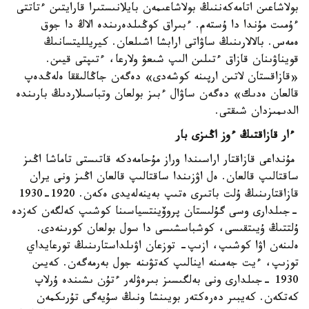
بولاشاعىن اتامەكەننىڭ بولاشاعىمەن بايلانىستىرا قارايتىن ءتاتتى
ءۇمىت مۇندا دا ۇستەم. ءبىراق كوڭىلدەرىندە الاڭ دا جوق
ەمەس. بالالارىنىڭ ساۋاتى ارابشا اشىلعان. كيريلليتسانىڭ
قويناۋىنان قازاق ءتىلىن الىپ شىعۋ ولارعا، ءتىپتى قيىن.
«قازاقستان لاتىن ارپىنە كوشەدى» دەگەن جاڭالىققا ەلەڭدەپ
قالعان ەدىك» دەگەن ساۋال ءبىز بولعان وتباسىلاردىڭ بارىندە
الدىمىزدان شىقتى.
ءار قازاقتىڭ ءوز اڭىزى بار
مۇنداعى قازاقتار اراسىندا وراز مۇحامەدكە قاتىستى تاماشا اڭىز
ساقتالىپ قالعان. ەل اۋزىندا ساقتالىپ قالعان اڭىز ونى يران
قازاقتارىنىڭ ۇلت باتىرى ەتىپ بەينەلەيدى ەكەن. 1920-1930
-جىلدارى وسى گۇلىستان پروۆينتسياسىنا كوشىپ كەلگەن كەزدە
ۇلتتىڭ ۇيىتقىسى، كوشباسشىسى دا سول بولعان كورىنەدى.
ەلىنەن اۋا كوشىپ، ازىپ- توزعان اۋىلداستارىنىڭ تورعايداي
توزىپ، ءيت جەمىنە اينالىپ كەتۋىنە جول بەرمەگەن. كەيىن
1930 -جىلدارى ونى بەلگىسىز بىرەۋلەر ءتۇن ىشىندە ۇرلاپ
كەتكەن. كەيبىر دەرەكتەر بويىنشا ونىڭ سۇيەگى تۇرىكمەن