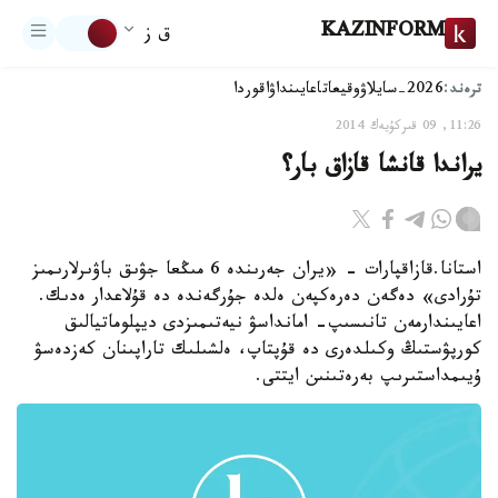
KAZINFORM
ق ز
ترەند:
2026-سايلاۋ
وقيعا
تاعايىنداۋ
اقوردا
11:26, 09 قىركۇيەك 2014
يراندا قانشا قازاق بار؟
استانا.قازاقپارات - «يران جەرىندە 6 مىڭعا جۋىق باۋىرلارىمىز
تۇرادى» دەگەن دەرەكپەن ەلدە جۇرگەندە دە قۇلاعدار ەدىك.
اعايىندارمەن تانىسىپ- امانداسۋ نيەتىمىزدى ديپلوماتيالىق
كورپۋستىڭ وكىلدەرى دە قۇپتاپ، ەلشىلىك تاراپىنان كەزدەسۋ
ۇيىمداستىرىپ بەرەتىنىن ايتتى.