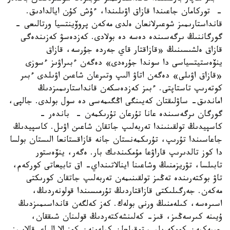
- توركامان جاعىندا قازاق اۋىلىندا، ءۇش كۇن ايالدادىق.
قانداستارىمىز شوعىرلانعان ەلدى مەكەن پروۆينتسيا ورتالىعى -
گورگاننىڭ ىرگەسىندە دەسە دە بولادى. كەزدەسۋ كەزىندەگى
قازاق ەلشىسىنىڭ «قازاقتار قاي جەردە جۇرسە، قازاق
ينۆەستيتسياسى دا سوندا جۇرەدى» دەگەن ءبىراۋىز ءسوزى
«قازاق اۋىلى» دەگەن اتاۋ الىپ وتىرعان شاعىن اۋىلدى ءبىر
كوتەرىپ تاستاپتى. ءبىز كەزدەسكەن قانداستارىمىزدىڭ
اماندىق- ساۋلىقتان كەيىنگى اڭگىمەسى دە سول بولدى. جالپى،
گورگان ىرگەسىندە عانا تۇرعان تۇرىكمەن - باندەر -
كاسپيدىڭ تولقىنىندا تەربەلىپ جاتقان شاعىن اۋىل. كاسپيدىڭ
جاعاسىندا تۇرىپ، تۇرىكمەنستان جانە قازاقستانعا الىستان بولسا
دا كوز تالدىرىپ قاراۋعا مۇمكىندىك بار. ەگەر، ينۆەستور
تابىلسا، تۋريزمنىڭ وشاعىنا اينالاتىنداي- اق تابيعاتى كوركەم،
تاۋ بوكتەرىندە تەڭىز تولقىنىمەن تەربەلىپ جاتقان كورىكتى
مەكەن. جەرگىلىكتى قازاقتاردىڭ تۇرمىسىندا قولونەردىڭ،
اسىرەسە، كىلەمنىڭ ورنى بولەك. كەز كەلگەن قانداسىمىزدىڭ
ۇيىنە كىرسەڭىز، قىز- كەلىنشەكتەردىڭ قولىنان شىققان،