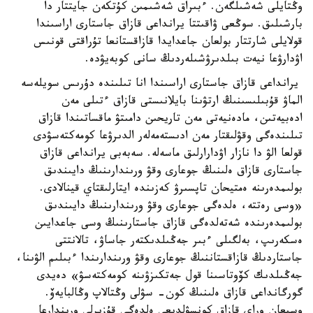
وڭتايلى شەشىلگەن. ءبىراق شەشىمىن كۇتكەن جايتتار دا
بارشىلىق. سوڭعى ۋاقىتتا يرانداعى قازاق جاستارى اراسىندا
قولايلى شارتتار بولعان جاعدايدا قازاقستانعا تۇراقتى قونىس
اۋدارۋعا نيەت بىلدىرۋشىلەردىڭ سانى كوبەيۋدە.
يرانداعى قازاق جاستارى اراسىندا انا تىلىندە دۇرىس سويلەسە
الماۋ قۇبىلىسىنىڭ ارتۋىنا بايلانىستى قازاق ءتىلى مەن
ادەبيەتىن، مادەنيەتى مەن تاريحىن دامىتۋ ماقساتىندا قازاق
تىلىندەگى وقۋلىقتار مەن ادىستەمەلەر الدىرۋعا كومەكتەسۋدى
قولعا الۋ دا نازار اۋدارارلىق ماسەلە. سەبەبى يرانداعى قازاق
جاستارى قازاق ەلىنىڭ جوعارى وقۋ ورىندارىنىڭ دايىندىق
بولىمدەرىنە ەمتيحان تاپسىرۋ كەزىندە ايتارلىقتاي قينالادى.
«وسى رەتتە، ەلدەگى جوعارى وقۋ ورىندارىنىڭ دايىندىق
بولىمدەرىندە شەتەلدەگى قازاق جاستارىنىڭ وسى جاعدايىن
ەسكەرىپ، بەلگىلى ءبىر جەڭىلدىكتەر جاساۋ، تالانتتى
جاستاردىڭ قازاقستاننىڭ جوعارى وقۋ ورىندارىندا ءبىلىم الۋىنا،
جەڭىلدىك كۆوتاسىنا قول جەتكىزۋىنە كومەكتەسۋ» دەيدى
گورگانداعى قازاق ەلىنىڭ كون- سۋلى وڭتالاپ وڭالبايەۆ.
وسىعان وراي قازاق كونسۋلدىعى ەلدەگى قۇزىرلى ورىندارعا