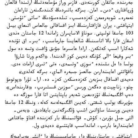
جەرىندە جاتقان كورىنەدى. قازىر وراز مۇحامەدتىڭ ارتىندا قالعان
ۇرپاقتارى ءدىن- امان. بىزگە باتىردىڭ كىندىگىنەن تاراعان
نەمەرە- شوبەرەمەن كەزدەسىپ، تىلدەسۋدىڭ ءساتى ءتۇستى.
ايتپاقشى، يران قازاقتارىنىڭ ابىز اقساقالى جالعاس اتىعاي بيىل
103 جاسقا تولىپتى. سوناۋ الاساپىران زاماندا 12 جاستان ەندى
اسقان قارا بالا اتاسىنىڭ شالعايىنا جارماسىپ، ءبىر- اق تۇندە
شەكارا اسىپ كەتكەن. ارادا عاسىرعا جۋىق ۋاقىت وتسە دە سول
ءبىر وقيعا ءالى كۇنگە دەيىن كوز الدىندا. «اكەم ورتا شارۋا
بولسا دا ەل ىشىندە ءسوزى ءوتىمدى، ەتى ءتىرى ازامات ەدى.
باقۋاتتى اعايىندارىن جالعىز جىبەرە الماي، بىرگە كەلدى»
دەيدى اقساقال بىزبەن كەزدەسكەن كەز- دە. ارا- تۇرا «پوتومۋ
چتو، زناچيت» دەگەن ورىس ءسوزىن قىستىرىپ، «قارىنداس»
دەپ اڭگىمەنىڭ تۇزدىعىن شەبەر باپتايتىن اتا قارا سوزگە دە
جۇيرىك بولىپ شىقتى. كەيىن اڭگىمەلەسە كەلە، ونىڭ 12 جاسقا
دەيىن ورىسشا ساۋاتىن اشىپ ۇلگىرگەنىن بايقادىق. «بەس-
التى جىل بۇرىن، كۇش- قۋاتىمنىڭ بار كەزىندە اقتاۋ جاقتاعى
اعايىندارعا بارىپ، امانداسىپ قايتتىم» دەيدى ول.
ايتپاقشى، جاستارىنىڭ دا، جاسامىسىنىڭ دا ءانشى مەيرامبەك