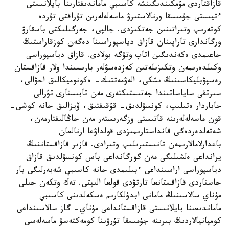
قازاقتاردى مۇمكىندىگىنشە كاسىبي ماماندىقتارىنا بايلانىستى
ءتيىستى جۇمىسقا ورنالاستىرۋ ماسەلەلەرىن تۇراقتى تۇردە
كوتەرىپ وتىراتىنىن جەتكىزدى. جالپى، جەرگىلىكتى باسقارۋ
ورگاندارى تاراپىنان قازاق دياسپوراسىنا دەگەن كوزقاراستىڭ
جاعىمدى ەكەندىگىن اتاپ وتۋگە بولادى. قازاق دياسپوراسى
وكىلدەرىمەن وتكىزىلەتىن كەزدەسۋلەر بارىسىندا ولار قازاقستان
رەسپۋبليكاسىنىڭ ىشكى، الەۋمەتتىك- ەكونوميكالىق احۋالى،
سىرتقى ساياساتىندا جەتىستىكتەرى مەن تابىستارى تۋرالى
حاباردار ەتىلىپ، كونسۋلدىق- قۇقىقتىق، ۆيزالىق جانە كوشى-
قون ماسەلەلەرىنە قاتىستى وزگەرىستەر مەن جاڭالىقتارمەن،
شەتەلدەردەگى قانداستارىمىزدى قولداۋعا ارنالعان
باعدارلامالارىمەن تانىستىرىلىپ وتىرادى. قازىر قازاقستاننىڭ
يرانداعى ەلشىلىگى مەن گورگانداعى باس كونسۋلدىق قازاق
دياسپوراسى اراسىنداعى ءبىلىمدى جانە كاسىبي شەبەرلىگى بار
جاستاردى قازاقستانعا تارتۋدى قولعا الىپتى. تەك وتكەن جىلى
مۇناي سالاسىنىڭ مامانى ابدۇلكارىم ەسكەلدىنى كاسىبي
ماماندىعىنا بايلانىستى قازاقستانداعى مۇناي- گاز سالاسىنداعى
كومپانيالاردىڭ بىرىنە جۇمىسقا تۇرۋىنا كومەكتەسۋ ماسەلەسى