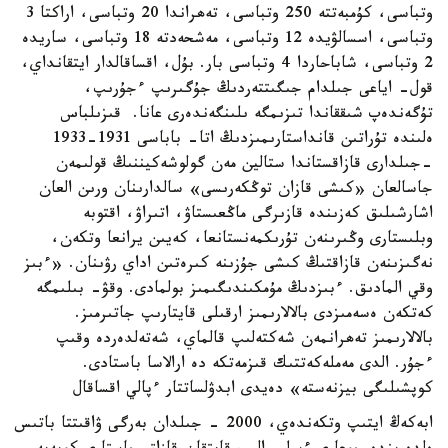
وتباسى، كۇمبەتتە 250 وتباسى، تەھراندا 20 وتباسى، اراكتا 3
وتباسى، اسسالۋيدە 12 وتباسى، مەشحەدتە 18 وتباسى، ساريدە
2 وتباسى، شاباحاردا 4 وتباسى بار. بۇل، اقساقالدار ايتقانداي،
قول- اياعى جىلدام جىگىتتەردىڭ جۇگىرىپ ءجۇرىپ،
تۇگەندەپ شىققاندا تىزىمگە ىلىنگەندەرى عانا. قىزىلباس
ەلىندە تۇراتىن قانداستارىمىزدىڭ اتا- باباسى 1931-1933
-جىلدارى قازاقستاندا ستالين مەن گولوشەكيننىڭ قولىمەن
جاسالعان «كىشى قازان توڭكەرىسى» سالدارىنان ورىن العان
اشارشىلىق كەزىندە قازىرگى ماڭعىستاۋ، اتىراۋ، اقتوبە
وبلىستارى وڭىرىنەن تۇرىكمەنستانعا، كەيىن يرانعا وتكەن،
نەگىزىنەن قازاقتىڭ كىشى جۇزىنە كىرەتىن اداي رۋىنان. «ءبىز
وقي المادىق. ءبىزدىڭ مۇمكىندىگىمىز بولمادى. وقۋ- بىلىمگە
كەتكەن ەسەمىزدى بالالارىمىز ارقىلى قايتارىپ جاتىرمىز.
بالالارىمىز تەھرانمەن شەكتەلىپ قالماي، شەتەلدەردە وقىپ
ءجۇر. الدى مەملەكەتتىك قىزمەتكە دە ارالاسا باستادى.
كوپشىلىگى بيزنەستە» دەيدى ابدۋلساتتار ءپالي اقساقال
ابەكەڭ ايتىپ وتكەندەي، 2000 - جىلدان بەرگى ۋاقىتتا باتىس