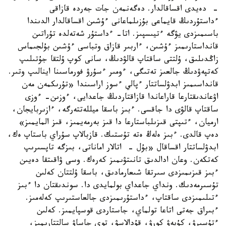
- دەيدى اقساقالدار. دەگەنمەن جات جەردە قازاقى
ءداستۇردىڭ قايماعى بۇزىلماعانى ءۇشىن اقساقالدار الدىندا
باسىمىزدى يۋگە ءتيىسپىز. اتا- ءداستۇر شەتەلدە تۇراتىن
قانداستارىمىز ءۇشىن، ءاربىر قازاق وتباسى ءۇشىن بۇلجىماس
زاڭدىلىق، ۇلتتى ساقتاپ قالۋدىڭ، سانى كوپ ۇلتقا جۇتىلىپ
كەتپەۋدىڭ جالعىز تەتىگى، ءومىر ءسۇرۋ فورماسىنا اينالىپ وتىر.
قانداسىمىز ابدۋلساتتار ءپالي ءسوز اراسىندا «تۇرىكمەن مەن
اۋعاندىقتارعا قاراعاندا قازاقتاردىڭ جاعدايى، ءوزىن- ءوزى
ساقتاپ قالۋى دا جاقسى. ءبىز باسقا ميللەتتەرگە، ءازىربايجان،
ارميان، ءتىپتى قىزىلباستارعا دا قىز بەرمەيمىز، قىز المايمىز»
دەپ قالدى. ءبىز ەلەڭ ەتە تۇستىك. قازبالاپ سۇراي باستاپ ەك،
ابدۋلساتتار اقساقال «بۇل - اتالار اماناتى، بىزگە تاپسىرىپ
كەتكەن. وعان ادالدىق تانىتۋىمىز كەرەك. وسى ۋاقىتقا دەيىن
ءبىز قىزىمىزدى سىرتقا شىعارمادىق، باسقا ۇلتتان كەلىن
تۇسىرمەدىك. ونداي جاعداي بولمايدى دا. سوندىقتان دا ءبىز
ءتىلىمىزدى ساقتاپ، ءداستۇرىمىزدى جالعاستىرىپ كەلەمىز.
ءبىراق جەتى اتاعا تولماي، جاستاردى قوسپايمىز. كەلىن
ءتۇسىرۋ، كۇيەۋ كورۋ، قۇدالاسۋ، توي جاساۋ سالتتارىمىز،