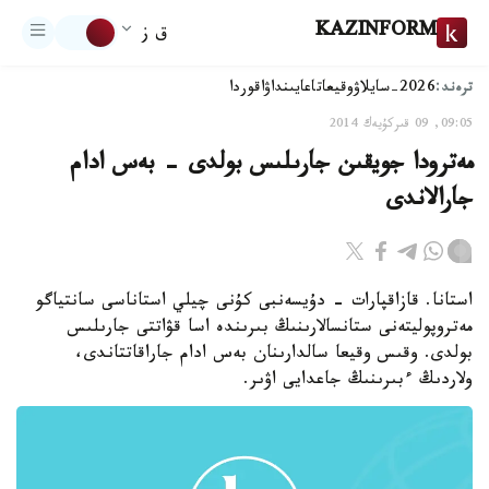
KAZINFORM
ق ز
ترەند:
2026-سايلاۋ
وقيعا
تاعايىنداۋ
اقوردا
09:05, 09 قىركۇيەك 2014
مەترودا جويقىن جارىلىس بولدى - بەس ادام
جارالاندى
استانا. قازاقپارات - دۇيسەنبى كۇنى چيلي استاناسى سانتياگو
مەتروپوليتەنى ستانسالارىنىڭ بىرىندە اسا قۋاتتى جارىلىس
بولدى. وقىس وقيعا سالدارىنان بەس ادام جاراقاتتاندى،
ولاردىڭ ءبىرىنىڭ جاعدايى اۋىر.