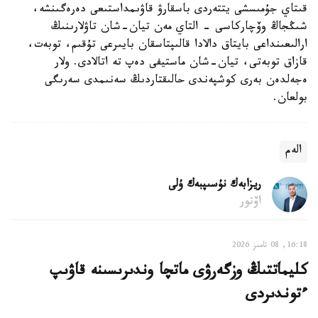
قىتاي جۇمىسشى يتتەردى باسقارۋ قاۋىمداستىعى دەرەگىنشە،
شىڭجاڭ وۆچاركاسى - التاي مەن تيان-شان تاۋلارىنىڭ
ارالىعىنداعى بايتاق دالادا قالىپتاسقان بايىرعى تۇقىم، توبەت،
قازاق توبەتى، تيان-شان ماستيفى دەپ تە اتالادى. ولار
ەجەلدەن بەرى كوشپەندى حالىقتاردىڭ سەنىمدى سەرىگى
بولعان.
الەم
ريزابەك نۇسىپبەك ۇلى
اۆتور
16:18, 08 تامىز 2026
كليماتتىڭ وزگەرۋى ماتچا وندىرىسىنە قاۋىپ
ءتوندىردى