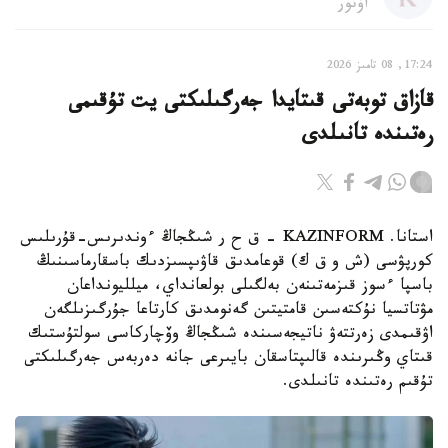
اۆتور
17:24, 08 تامىز 2026
قازاق توبەتى قىتايدا جەرگىلىكتى يت تۇقىمى
رەتىندە تانىلدى
استانا. KAZINFORM – ق ح ر شىڭجاڭ ءوندىرىس-قۇرىلىس
كورپۋسى (ش و ق ك) قوعامدىق قاۋىپسىزدىك باسقارماسىنىڭ
باسپا ءسوز قىزمەتىنەن بەلگىلى بولعانداي، ميلليونداعان
مۋتاتسيا نۇكتەسىن قامتيتىن گەنومدىق كارتاعا جۇرگىزىلگەن
اۋقىمدى زەرتتەۋ ناتيجەسىندە شىڭجاڭ وۆچاركاسى سولتۇستىك
قىتاي وڭىرىندە قالىپتاسقان بايىرعى جانە دەربەس جەرگىلىكتى
تۇقىم رەتىندە تانىلدى.