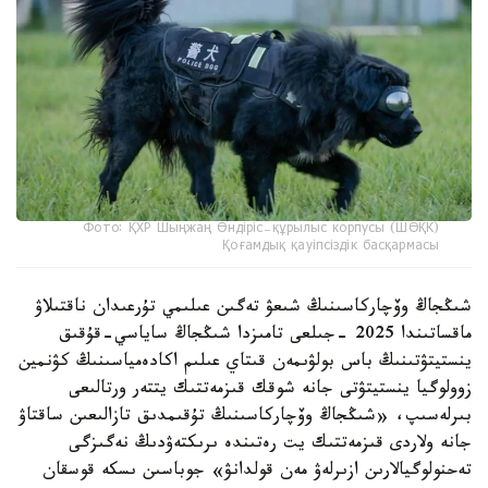
Фото: ҚХР Шыңжаң Өндіріс-құрылыс корпусы (ШӨҚК)
Қоғамдық қауіпсіздік басқармасы
شىڭجاڭ وۆچاركاسىنىڭ شىعۋ تەگىن عىلىمي تۇرعىدان ناقتىلاۋ
ماقساتىندا 2025 -جىلعى تامىزدا شىڭجاڭ ساياسي-قۇقىق
ينستيتۋتىنىڭ باس بولۋىمەن قىتاي عىلىم اكادەمياسىنىڭ كۋنمين
زوولوگيا ينستيتۋتى جانە شوقك قىزمەتتىك يتتەر ورتالىعى
بىرلەسىپ، «شىڭجاڭ وۆچاركاسىنىڭ تۇقىمدىق تازالىعىن ساقتاۋ
جانە ولاردى قىزمەتتىك يت رەتىندە ىرىكتەۋدىڭ نەگىزگى
تەحنولوگيالارىن ازىرلەۋ مەن قولدانۋ» جوباسىن ىسكە قوسقان