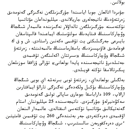
بولاتىن.
جۋىردا اتالعان جوبا اياسىندا جۇرگىزىلگەن نەگىزگى گەنومدىق
زەرتتەۋدىڭ ناتيجەلەرى جاريالاندى. ميلليونداعان مۋتاتسيا
نۇكتەسىنە جۇرگىزىلگەن تالداۋلار نەگىزىندە عالىمدار شىڭجاڭ
وۆچاركاسىنىڭ قىتايدىڭ سولتۇستىك ايماعىندا قالىپتاسقان
بايىرعى جەرگىلىكتى يت تۇقىمى ەكەنىن راستادى. ش و ق ك
قوعامدىق قاۋىپسىزدىك باسقارماسىنىڭ مالىمەتىنشە، زەرتتەۋ
شىڭجاڭ وۆچاركاسىنىڭ «سىرتتان اكەلىنگەن تۇقىمدى
جەتىلدىرۋ ناتيجەسىندە پايدا بولعانى» تۋرالى ۇزاققا سوزىلعان
پىكىرتالاسقا نۇكتە قويىلدى.
بەلگىلى بولعانداي، زەرتتەۋ توبى بىرنەشە اي بويى شىڭجاڭ
وۆچاركاسىنىڭ بۇكىل ولكەدەگى نەگىزگى تارالۋ ايماقتارىن
ارالاپ، 109 داراباسقا جوعارى ساپالى تولىق گەنومدىق
سەكۆەنيرلەۋ جۇرگىزدى. ناتيجەسىندە 25 ميلليوننان استام
گەنەتيكالىق مۋتاتسيا نۇكتەسى انىقتالدى. عالىمدار الىنعان
اۋقىمدى دەرەكتەردى جەر بەتىندەگى 260 يت تۇقىمىن قامتيتىن
ءىرى دەرەكقورمەن سالىستىرىپ، شىڭجاڭ وۆچاركاسىنىڭ