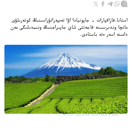
استانا.قازاقپارات - جاپونيادا اۋا تەمپەراتۋراسىنىڭ كوتەرىلۋى
ماتچا وندىرىسىنە قاجەتتى شاي جاپىراعىنىڭ ونىمدىلىگى مەن
دامىنە اسەر ەتە باستادى.
Фото: tawatchai prakobkit/Alamy