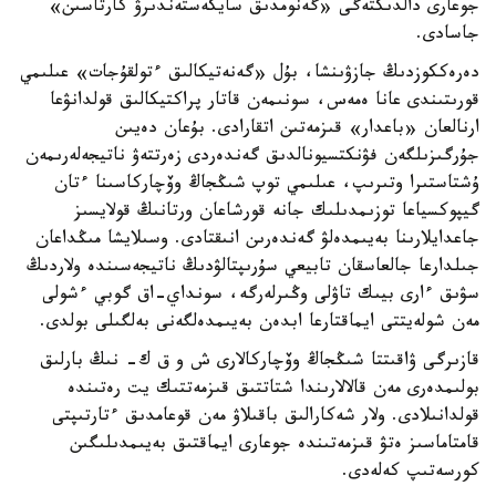
جوعارى دالدىكتەگى «گەنومدىق سايكەستەندىرۋ كارتاسىن»
جاسادى.
دەرەككوزدىڭ جازۋىنشا، بۇل «گەنەتيكالىق ءتولقۇجات» عىلىمي
قورىتىندى عانا ەمەس، سونىمەن قاتار پراكتيكالىق قولدانۋعا
ارنالعان «باعدار» قىزمەتىن اتقارادى. بۇعان دەيىن
جۇرگىزىلگەن فۋنكتسيونالدىق گەندەردى زەرتتەۋ ناتيجەلەرىمەن
ۇشتاستىرا وتىرىپ، عىلىمي توپ شىڭجاڭ وۆچاركاسىنا ءتان
گيپوكسياعا توزىمدىلىك جانە قورشاعان ورتانىڭ قولايسىز
جاعدايلارىنا بەيىمدەلۋ گەندەرىن انىقتادى. وسىلايشا مىڭداعان
جىلدارعا جالعاسقان تابيعي سۇرىپتالۋدىڭ ناتيجەسىندە ولاردىڭ
سۋىق ءارى بيىك تاۋلى وڭىرلەرگە، سونداي-اق گوبي ءشولى
مەن شولەيتتى ايماقتارعا ابدەن بەيىمدەلگەنى بەلگىلى بولدى.
قازىرگى ۋاقىتتا شىڭجاڭ وۆچاركالارى ش و ق ك- نىڭ بارلىق
بولىمدەرى مەن قالالارىندا شتاتتىق قىزمەتتىك يت رەتىندە
قولدانىلادى. ولار شەكارالىق باقىلاۋ مەن قوعامدىق ءتارتىپتى
قامتاماسىز ەتۋ قىزمەتىندە جوعارى ايماقتىق بەيىمدىلىگىن
كورسەتىپ كەلەدى.