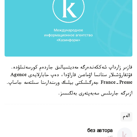
قازىر زارداپ شەككەندەرگە مەديتسيالىق جاردەم كورسەتىلۋدە.
قۇتقارۋشىلار ستانسا اۋماعىن قاراۋدا، دەپ حابارلايدى Agence
France-Presse جەرگىلىكتى بيلىك ورىندارىنا سىلتەمە جاساپ.
ازىرگە جارىلىس سەبەپتەرى بەلگىسىز.
الەم
без автора