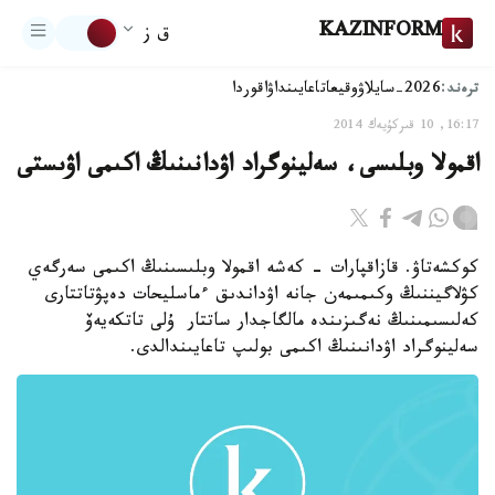
KAZINFORM
ق ز
ترەند:
2026-سايلاۋ
وقيعا
تاعايىنداۋ
اقوردا
16:17, 10 قىركۇيەك 2014
اقمولا وبلىسى، سەلينوگراد اۋدانىنىڭ اكىمى اۋىستى
كوكشەتاۋ. قازاقپارات - كەشە اقمولا وبلىسىنىڭ اكىمى سەرگەي
كۋلاگيننىڭ وكىمىمەن جانە اۋداندىق ءماسليحات دەپۋتاتتارى
كەلىسىمىنىڭ نەگىزىندە مالگاجدار ساتتار ۇلى تاتكەيەۆ
سەلينوگراد اۋدانىنىڭ اكىمى بولىپ تاعايىندالدى.