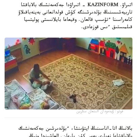
اتىراۋ. KAZINFORM - اتىراۋدا جەكەمەنشىك بالاباقشا
تاربيەشىسىنىڭ بۇلدىرشىنگە كۇش قولدانعانى بەينەباقىلاۋ
كامەراسىنا ءتۇسىپ قالعان. وقيعاعا بايلانىستى پوليتسيا
قىلمىستىق ءىس قوزعادى.
فوتو: ۆيدەودان الىنعان سكرين
بالانىڭ اتا-اناسىنىڭ ايتۋىنشا، ءبۇلدىرشىن جەكەمەنشىك
بالاباقشاعا نەبارى بەس كۇن بارعان. العاشىندا ونىڭ