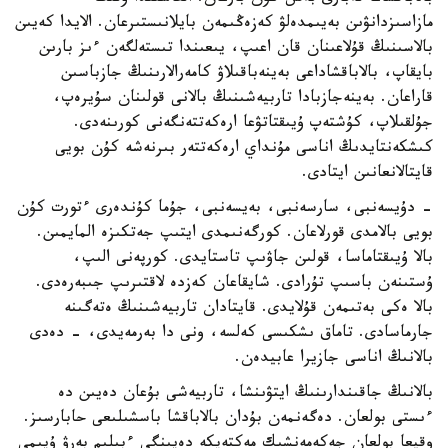
مازاسىزدانۋىن بەيىمدەلۋ كەزەڭىمەن بايلانىستىرعان. الايدا كەيىن
بالاسىنىڭ قۇلاعىنان قان اعىپ، يىعىندا تىستەلگەن ءىز بارىن
بايقاپ، بالاباقشاداعى بەينەباقىلاۋ كامەرالارىنىڭ جازباسىن
قاراعان. بەينەجازبادا تاربيەشىنىڭ بالانى قولىنان سۇيرەپ،
جۇلقىلاپ، كۇشتەپ ۇيىقتاتۋعا ارەكەتتەنگەنى كورىنەدى.
كىشكەنتايدىڭ اناسى مۇنداي ارەكەتتەر بىرنەشە كۇن بويى
قايتالانعانىن ايتادى.
- دۇيسەنبى، سارسەنبى، بەيسەنبى، جۇما كۇندەرى ءتورت كۇن
بويى بالامدى قورلاعان. كورگەنىمدى ايتىپ جەتكىزە المايمىن.
بالا ۇيىقتاماسا، قولىن جاۋىپ تاستايدى. كورپەنى الىپ،
ۇستىنەن باسىپ تۇرادى. شايقاعان كەزدە لاقتىرىپ جىبەرەدى.
بالا ەكى بەتىمەن قۇلايدى. قايتادان تاربيەشىنىڭ ەتەگىنە
جارماسادى. تاماق ىشكىسى كەلسە، ونى دا بەرمەيدى، - دەدى
بالانىڭ اناسى جازيرا عابيدەن.
بالانىڭ جاقىندارىنىڭ ايتۋىنشا، تاربيەشى بۇعان دەيىن دە
ءىستى بولعان. دەگەنمەن بۇدان بالاباقشا باسشىلىعى حابارسىز.
وقيعا بولعان جەكەمەنشىك مەكتەپكە دەيىنگى ءبىلىم بەرۋ ۇيىمى