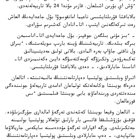
ءۇش اي بۇرىن اشىلعان. قازىر مۇندا 24 بالا تاربيەلەنەدى.
بالاباقشا قۇرىلتايشىسى ناعيما امانقوسوۆا بۇل جاعدايدىڭ العاش
رەت تىركەلگەنىن ايتىپ، اتا-انادان كەشىرىم سۇرادى.
- ءبىز مۇنى بىلگەن جوقپىز. بۇل جاعدايدى اتا-اناسىمەن
بىرگە بىلدىك. تاربيەشىنىڭ ۇيىنە بارىپ سويلەستىك، ءبىراق
ول ناقتى جاۋاپ بەرە المادى. بالانى تولىق مەديتسينالىق
تەكسەرۋدەن وتكىزۋگە كومەكتەسۋگە دايىن ەكەنىمىزدى اتا-
اناسىنا حابارلادىق، - دەدى بالاباقشا قۇرىلتايشىسى.
اتىراۋ وبلىستىق پوليتسيا دەپارتامەنتىنىڭ مالىمەتىنشە، اتالعان
دەرەك بويىنشا «كامەلەتكە تولماعان ادامدى تاربيەلەۋ جونىندەگى
مىندەتتەردى ورىنداماۋ» بابى بويىنشا قىلمىستىق ءىس
قوزعالعان.
- اتالعان وقيعا بويىنشا كەشەندى تەرگەۋ امالدارى جۇرگىزىلۋدە.
قۇقىق بۇزۋشىلىققا قاتىسى بار بارلىق تۇلعالار پوليتسيا بولىمىنە
جەتكىزىلدى. وزگە اقپارات تەرگەۋ مۇددەسىنە سايكەس جاريالاۋعا
جاتپايدى، - دەپ حابارلادى وبلىستىق پوليتسيا دەپارتامەنتىنىڭ