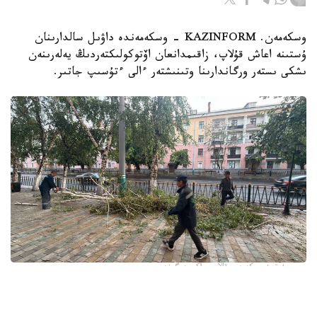
وسكەمەن. KAZINFORM - وسكەمەندە داۋىل سالدارىنان
ۇستىنە اعاش قۇلاپ، زاقىمدانعان اۆتوكولىكتەردىڭ يەلەرىنەن
ىشكى ىستەر ورگاندارىنا وتىنىشتەر ءالى ءتۇسىپ جاتىر.
فوتو: وسكەمەن قالاسى اكىمدىگىنەن
قالا اكىمدىگىنىڭ مالىمەتىنشە، داۋىل كەزىندە ورتالىق