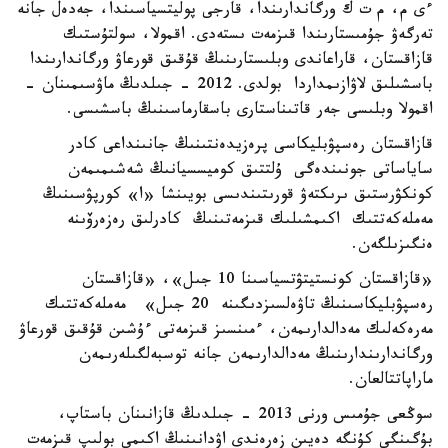
ءى م، م ت ك ورگاندارىندا، قارجى پوليتسياسىندا، جەدەل جانە
تەرگەۋ جۇمىستارىندا قىزمەت ىستەدى. اقمولا، سولتۇستىك
قازاقستان، قاراعاندى وبلىستارىنىڭ قۇقىق قورعاۋ ورگاندارىندا
باسشىلىق لاۋازىمداردا بولدى. 2012 - جىلدىڭ ماۋسىمىنان -
اقمولا وبلىسى جەر قاتىناستارى باسقارماسىنىڭ باسشىسى.
قازاقستان رەسپۋبليكاسى پرەزيدەنتىنىڭ جانىنداعى كادر
ساياساتى جونىندەگى ۇلتتىق كوميسسيانىڭ شەشىمىمەن
كونكۋرستىق ىرىكتەۋ قورىتىندىسى بويىنشا «ا» كورپۋسىنىڭ
مەملەكەتتىك اكىمشىلىك قىزمەتىنىڭ كادرلىق رەزەرۆىنە
ەنگىزىلگەن.
«قازاقستان كونستيتۋتسياسىنا 10 جىل»، «قازاقستان
رەسپۋبليكاسىنىڭ تاۋەلسىزدىگىنە 20 جىل» مەملەكەتتىك
مەرەكەلىك مەدالدارىمەن، ءمىنسىز قىزمەتى ءۇشىن قۇقىق قورعاۋ
ورگاندارىندارىنىڭ مەدالدارىمەن جانە توسبەلگىلەرىمەن
ماراپاتتالعان.
سوڭعى جۇمىس ورنى 2013 - جىلدىڭ قازانىنان باستاپ،
بۇگىنگى كۇنگە دەيىن زەرەندى اۋدانىنىڭ اكىمى بولىپ قىزمەت