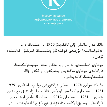
مالگاجدار ساتتار ۇلى تاتكەيەۆ 1960 - جىلدىڭ 8 -
جەلتوقسانىندا بۇرىنعى كوكشەتاۋ وبلىسىنىڭ قىزىلتۋ كەنتىندە
تۋعان.
جوعارى ءبىلىمدى. ك س ر و ىشكى ىستەر مينيسترلىگىنىڭ
قاراعاندى جوعارى مەكتەبىن بىتىرگەن، زاڭگەر. زاڭ
عىلىمدارىنىڭ كانديداتى.
ەڭبەك جولىن 1978 - جىلى تراكتورشى بولىپ باستادى. 1979-
1981 - جىلدارى كەڭەس ارمياسى قاتارىندا ازاماتتىق بورىشىن
وتەدى. 1981 - جىلدان 2012 - جىلدىڭ مامىر ايىنا دەيىن
قازاقستان رەسپۋبليكاسىنىڭ قۇقىق قورعاۋ ورگاندارىندا، ءى