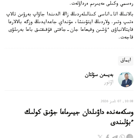
رەسمي وكىلى مەيىرىم ەرداۋلەت.
بالانىڭ اتا-اناسى كىنالىلەردىڭ زاڭ الدىندا جاۋاپ بەرۋىن تالاپ
ەتىپ وتىر. ولاردىڭ ايتۋىنشا، مۇنداي جاعدايدىڭ وزگە بالالارعا
قايتالانباۋى ءۇشىن وقيعاعا جان-جاقتى قۇقىقتىق باعا بەرىلۋى
قاجەت.
ايماق
بەيسەن سۇلتان
اۆتور
10:08, 07 تامىز 2026
وسكەمەندە داۋىلدان جيىرماعا جۋىق كولىك
ءبۇلىندى