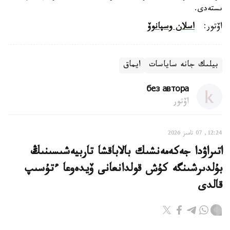
ىستەدى.
اۆتور:
اسلان وسپانوۆ
بيلىك جانە ساياسات
ايماق
без автора
اۆتور
12:24, 07 تامىز 2026
اتىراۋدا جەكەمەنشىك بالاباقشا تاربيەشىسىنىڭ
بۇلدىرشىنگە كۇش قولدانعانى ۆيدەوعا ءتۇسىپ
قالدى