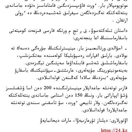
موتوپومپالار بار. ءورت قاۋىپسىزدىگىن قامتاماسىز ەتۋدە جاساندى
ينتەللەكتكە نەگىزدەلگەن سيفرلىق شەشىمدەردىڭ دە ءرولى
ارتقان .
داستان تىلەكتەسوۆ، ق ر تج م ورتكە قارسى قىزمەت كوميتەتى
باسقارماسىنىڭ اعا ينجەنەرى:
- احۋالدى ورتالىعىمىز بار. مينيسترلىكتىڭ جۇرەگى دەسەك تە
بولادى. بارلىق اقپارات رەسپۋبليكا كولەمىندە جەتكىزىلىپ،
باسقارماشىلىق شەشىم قابىلداۋعا سەپتىگىن تيگىزەدى.
بەينەمونيتورينگ جۇيەلەرى، عارىشتىق-سپۋتنيكتىك باسقارۋ
جۇيەلەرى ءبىزدىڭ سالادا كەڭىنەن قولدانىلادى.
قازىر توتەنشە جاعدايلار مينيسترلىگىندە 200 دەن اسا ۇشقىشسىز
ۇشۋ اپپاراتى بار. ونىڭ 150 دەن استامى جاساندى ينتەللەكتكە
نەگىزدەلگەن. ولار تابيعي ءورت، سۋ تاسقىنى سىندى توتەنشە
جاعدايلاردا قولدانىلادى.
اۆتورلارى: ديلناز تۇرعازىيەۆا، مارات ديحانبايەۆ
https://24.kz