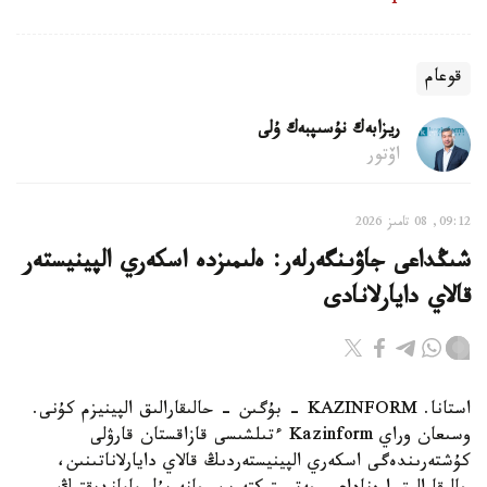
قوعام
ريزابەك نۇسىپبەك ۇلى
اۆتور
09:12, 08 تامىز 2026
شىڭداعى جاۋىنگەرلەر: ەلىمىزدە اسكەري الپينيستەر
قالاي دايارلانادى
استانا. KAZINFORM - بۇگىن - حالىقارالىق الپينيزم كۇنى.
وسىعان وراي Kazinform ءتىلشىسى قازاقستان قارۋلى
كۇشتەرىندەگى اسكەري الپينيستەردىڭ قالاي دايارلاناتىنىن،