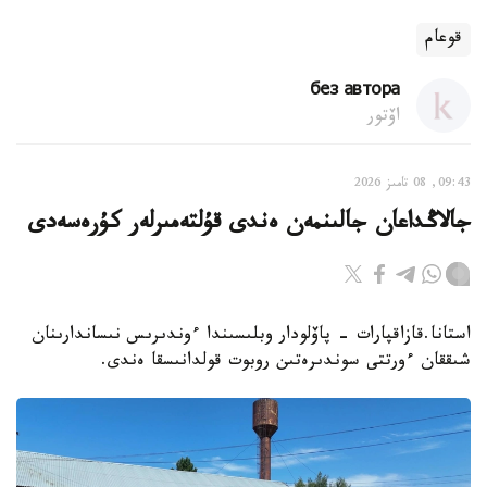
قوعام
без автора
اۆتور
09:43, 08 تامىز 2026
جالاڭداعان جالىنمەن ەندى قۇلتەمىرلەر كۇرەسەدى
استانا.قازاقپارات - پاۆلودار وبلىسىندا ءوندىرىس نىساندارىنان
شىققان ءورتتى سوندىرەتىن روبوت قولدانىسقا ەندى.