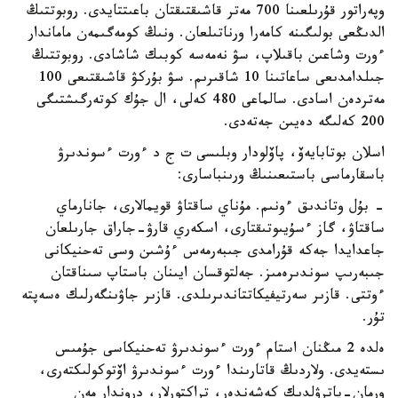
وپەراتور قۇرىلعىنا 700 مەتر قاشىقتىقتان باعىتتايدى. روبوتتىڭ
الدىڭعى بولىگىنە كامەرا ورناتىلعان. ونىڭ كومەگىمەن ماماندار
ءورت وشاعىن باقىلاپ، سۋ نەمەسە كوبىك شاشادى. روبوتتىڭ
جىلدامدىعى ساعاتىنا 10 شاقىرىم. سۋ بۇركۋ قاشىقتىعى 100
مەتردەن اسادى. سالماعى 480 كەلى، ال جۇك كوتەرگىشتىگى
200 كەلىگە دەيىن جەتەدى.
اسلان بوتابايەۆ، پاۆلودار وبلىسى ت ج د ءورت ءسوندىرۋ
باسقارماسى باستىعىنىڭ ورىنباسارى:
- بۇل وتاندىق ءونىم. مۇناي ساقتاۋ قويمالارى، جانارماي
ساقتاۋ، گاز ءسۇيىوتىقتارى، اسكەري قارۋ-جاراق جارىلعان
جاعدايدا جەكە قۇرامدى جىبەرمەس ءۇشىن وسى تەحنيكانى
جىبەرىپ سوندىرەمىز. جەلتوقسان ايىنان باستاپ سىناقتان
ءوتتى. قازىر سەرتيفيكاتتاندىرىلدى. قازىر جاۋىنگەرلىك ەسەپتە
تۇر.
ەلدە 2 مىڭنان استام ءورت ءسوندىرۋ تەحنيكاسى جۇمىس
ىستەيدى. ولاردىڭ قاتارىندا ءورت ءسوندىرۋ اۆتوكولىكتەرى،
ورمان-پاترۋلدىك كەشەندەر، تراكتورلار، دروندار مەن