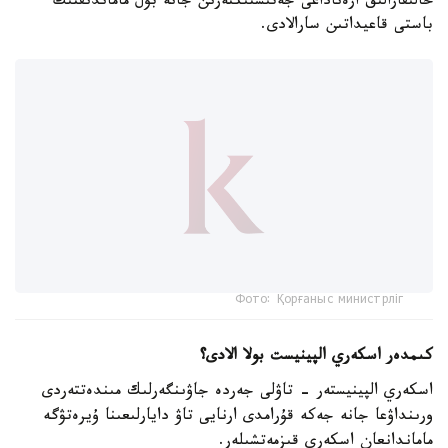
حالىقارالىق ارەناداعى جەتىستىكتەرىن جانە بۇل ماماندىقتىڭ
باستى قاعيداتىن سارالادى.
Фото: Қорғаныс министрліг
كىمدەر اسكەري الپينيست بولا الادى؟
اسكەري الپينيستەر - تاۋلى جەردە جاۋىنگەرلىك مىندەتتەردى
ورىنداۋعا جانە جەكە قۇرامدى ارنايى تاۋ دايارلىعىنا ۇيرەتۋگە
ماماندانعان اسكەري قىزمەتشىلەر.