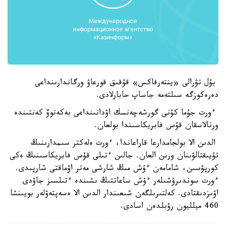
بۇل تۋرالى «ينتەرفاكس» قۇقىق قورعاۋ ورگاندارىنداعى
دەرەكوزگە سىلتەمە جاساپ حابارلادى.
ءورت جۇما كۇنى گورشەچەنسك اۋدانىنداعى بەكەتوۆ كەنتىندە
ورنالاسقان قۇس فابريكاسىندا بولعان.
الدىن الا بولجامدارعا قاراعاندا، ءورت ەلەكتر سىمدارىنىڭ
تۇيىقتالۋىنان ورىن العان. جالىن ءتىلى قۇس فابريكاسىنىڭ ەكى
كورپۋسىن، شامامەن ءۇش مىڭ شارشى مەتر اۋماقتى شارپىدى.
ءورت سوندىرۋشىلەر ءۇش ساعاتتىڭ ىشىندە ءتىلسىز جاۋدى
اۋىزدىقتادى. كەلتىرىلگەن شىعىندار الدىن الا ەسەپتەۋلەر بويىنشا
460 ميلليون رۋبلدەن اسادى.