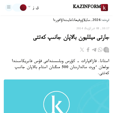
KAZINFORM
ق ز
ترەند:
2026-سايلاۋ
وقيعا
تاعايىنداۋ
اقوردا
10:17, 08 قىركۇيەك 2014
جارتى ميلليون بالاپان جانىپ كەتتى
استانا. قازاقپارات - كۋرس وبلىسىنداعى قۇس فابريكاسىندا
بولعان ءورت سالدارىنان 500 مىڭنان استام بالاپان جانىپ
كەتتى.