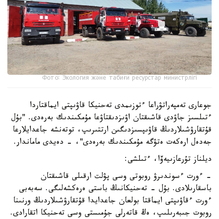
Фото: Экология және табиғи ресурстар министрлігі
جوعارى تەمپەراتۋراعا ءتوزىمدى تەحنيكا قاۋىپتى ايماقتاردا
ءتىلسىز جاۋدى قاشىقتان اۋىزدىقتاۋعا مۇمكىندىك بەرەدى. "بۇل
قۇتقارۋشىلاردىڭ قاۋىپسىزدىگىن ارتتىرىپ، توتەنشە جاعدايلارعا
جەدەل ارەكەت ەتۋگە مۇمكىندىك بەرەدى"، - دەيدى ماماندار.
ديلناز تۇرعازىيەۆا، ءتىلشى:
- ءورت ءسوندىرۋ روبوتى وسى پۋلت ارقىلى قاشىقتان
باسقارىلادى. بۇل - تەحنيكانىڭ باستى ەرەكشەلىگى. سەبەبى
ءورت ءقاۋىپتى ايماقتا بولعان جاعدايدا قۇتقارۋشىلاردىڭ ورنىنا
روبوت جىبەرىلىپ، ەڭ قاتەرلى جۇمىستى وسى تەحنيكا اتقارادى.