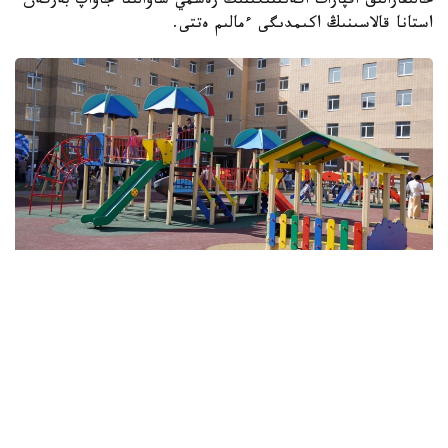
حالىقارالىق اقپارات اگەنتتىگىنىڭ رەسمي ساۋالىنا جاۋاپ بەرگەن
استانا قالاسىنىڭ اكىمدىگى ءمالىم ەتتى.
Фото: БҚО әкімдігі
اكىمدىكتىڭ مالىمەتىنشە، ورتالىق جىلۋ جۇيەسىنە قوسىلماعان
تۇرعىن ۇيلەردىڭ قاتارىندا «ارابي»، «ادينا»، «اق وتاۋ»،
«شۇعىلا»، «كوكتال»، «اسپان پارك ورمان پارك»،
«قورعالجىن» تۇرعىن ءۇي كەشەندەرى، سونداي-اق ە-496