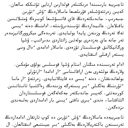
تاجىريبە بارىسىندا ەرىكتىلەر قولدارىن ارنايى تۇتىككە سالعان.
كەيىن زەرتتەۋشىلەر قۇرىلعىعا ماسالاردىڭ ءۇش ءتۇرىن
جىبەرىپ، جاندىكتەردىڭ قاي قاتىسۋشىعا كوبىرەك ۇمتىلاتىنىن
باقىلاعان. عالىمداردىڭ تۇسىندىرۋىنشە، ادامنىڭ دەنە ءيىسى
تەك تەردىڭ وزىنەن پايدا بولمايدى. تەرىدەگى ميكروورگانيزمدەر
تەر جانە ماي بەزدەرى بولەتىن زاتتاردى ىدىراتىپ، ۇشپا
ورگانيكالىق قوسىلىستار تۇزەدى. ماسالار ادامدى ءدال وسى
يىستەر ارقىلى انىقتايدى.
ادام تەرىسىندە مىڭنان استام ۇشپا قوسىلىس بولۋى مۇمكىن.
ولاردىڭ مولشەرى مەن اراقاتىناسى ءار ادامدا ءارتۇرلى
بولعاندىقتان، دەنە ءيىسى دە قايتالانبايدى. زەرتتەۋ ءار ماسا
ءتۇرىنىڭ بەلگىلى ءبىر يىستەرگە وزىندىك رەاكتسيا تانىتاتىنىن
كورسەتتى. كەيبىر جاندىكتەر جەكەلەگەن قوسىلىستاردان
الشاقتاسا، ەندى ءبىرى ناقتى ءيىسى بار ادامداردى بەلسەندى
ىزدەگەن.
تاجىريبەدە ماسالاردىڭ ءۇش ءتۇرىن دە كوپ تارتقان ادامداردىڭ
تەرىسىنەن باكتەريالاردىڭ بەلگىلى ءبىر جيىنتىعى انىقتالعان. ال