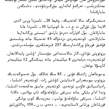
جۇرگىزۋشى مەن جولاۋشى شيەلى اۋداندىق ىشكى ىستەر بولىمىنە
جەتكىزىلىپ، تەرگەۋ امالدارى جۇرگىزىلۋدە»، دەلىنگەن
حابارلامادا.
ەستەرىڭىزگە سالا كەتەيىك، وقيعا 28- تامىزدا ورىن الدى.
الايدا بۇل تۋرالى ت ج د- عا كومپانيا 30- تامىزدا عانا
حابارلاعان. بۇل اقپارات دەرەۋ بارلىق ءتيىستى ورگاندارعا
حابارلاندى. كونتەينەردى ىزدەۋگە 45 تەحنيكا جانە وبلىستىق
قۇقىق قورعاۋ ورگاندارىنىڭ 257 قىزمەتكەرى جۇمىلدىرىلدى.
يزوتوپتى مۇناي-گاز سالاسىنداعى جۇمىستار ءۇشىن پايدالانعان.
كونتەينەردە ديامەترى 8 ميلليمەتر جانە بيىكتىگى 12 ميلليمەتر
كاپسۋلا بولعان.
«جوعالعان زاتتىڭ قۇنى - 85 مىڭ تەڭگە. بۇل تەحنوگەندىك
يزوتوپ بيوسفەرانى لاستايتىن كۇشتى زات. كونتەينەر اشىلسا،
رادياتسيالىق قاۋىپ تونەدى. كونتەينەر جابىق مەكەمەدە اشىلسا،
وندا ادام ىشكى جانە سىرتقى ساۋلەلەنۋگە تاپ بولادى، دالادا
اشىلسا، سىرتقى ساۋلەلەنۋ بولىپ، سەزيدىڭ كوپ بولىگى
قورشاعان ورتانى لاستايدى»، - دەدى ب ن-350 رەاكتورلىق