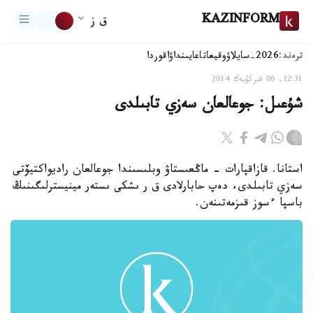
KAZINFORM
ق ز
ترەند:
2026-سايلاۋ
وقيعا
تاعايىنداۋ
اقوردا
12:31, 06 قىركۇيەك 2014
شۇعىل: جوعالعان سەزي تابىلدى
استانا. قازاقپارات - ماڭعىستاۋ وبلىسىندا جوعالعان راديواكتيۆتى
سەزي تابىلدى، دەپ حابارلادى ق ر ىشكى ىستەر مينيسترلىگىنىڭ
باسپا ءسوز قىزمەتىنەن.