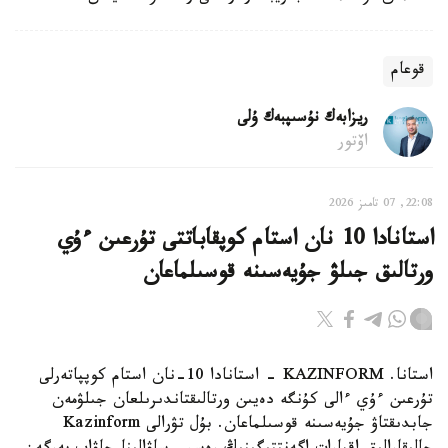
قوعام
ريزابەك نۇسىپبەك ۇلى
اۆتور
22:08, 07 تامىز 2026
استانادا 10 نان استام كوپقاباتتى تۇرعىن ءۇي
ورتالىق جىلۋ جۇيەسىنە قوسىلماعان
استانا. KAZINFORM - استانادا 10-نان استام كوپپاتەرلى
تۇرعىن ءۇي ءالى كۇنگە دەيىن ورتالىقتاندىرىلعان جىلۋمەن
جابدىقتاۋ جۇيەسىنە قوسىلماعان. بۇل تۋرالى Kazinform