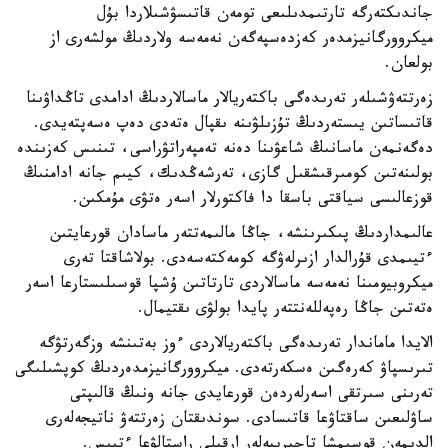
جاندىكتەرگە تارتىمدىلىعى تومەن قاتىسۋشىلاردا بۇل
ميكروورگانيزمدەر كەزدەسپەگەن نەمەسە ولاردىڭ مولشەرى از
بولعان.
زەرتتەۋشىلەر تەرىدەگى باكتەريالار ماسالاردىڭ ادامدى تاڭداۋىنا
قاتىساتىن يىستەردىڭ تۇزىلۋىنە ىقپال ەتەدى دەپ ەسەپتەيدى.
دەگەنمەن ماسانىڭ شاعۋىنا دەنە تەمپەراتۋراسى، تىنىس كەزىندە
بولىنەتىن كومىرقىشقىل گازى، تەرشەڭدىك، كيىم جانە ادامنىڭ
قوزعالىسى سياقتى باسقا دا فاكتورلار اسەر ەتۋى مۇمكىن.
عالىمداردىڭ پىكىرىنشە، جاڭا مالىمەتتەر ماسادان قورعايتىن
ءتيىمدى قۇرالدار ازىرلەۋگە كومەكتەسەدى. بولاشاقتا تەرى
ميكروبيومىنا نەمەسە ماسالاردى تارتاتىن ۇشپا قوسىلىستارعا اسەر
ەتەتىن جاڭا رەپەللەنتتەر پايدا بولۋى ىقتيمال.
الايدا ماماندار تەرىدەگى باكتەريالاردى ءوز بەتىنشە وزگەرتۋگە
تىرىسپاۋ كەرەگىن ەسكەرتەدى. ميكروورگانيزمدەردىڭ كوپشىلىگى
تەرىنى سىرتقى اسەرلەردەن قورعايدى جانە ونىڭ قالىپتى
ساۋلىعىن ساقتاۋعا قاتىسادى. سوندىقتان زەرتتەۋ ناتيجەلەرى
الدىمەن قوسىمشا تاجىريبەلەر ارقىلى راستالۋعا ءتيىس.