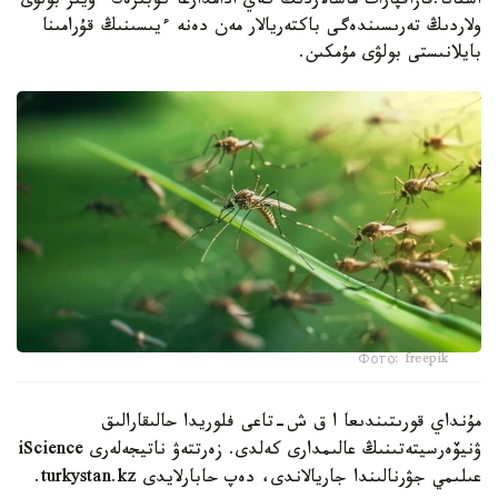
استانا.قازاقپارات ماسالاردىڭ كەي ادامدارعا كوبىرەك ءۇيىر بولۋى
ولاردىڭ تەرىسىندەگى باكتەريالار مەن دەنە ءيىسىنىڭ قۇرامىنا
بايلانىستى بولۋى مۇمكىن.
Фото: freepik
مۇنداي قورىتىندىعا ا ق ش-تاعى فلوريدا حالىقارالىق
ۋنيۆەرسيتەتىنىڭ عالىمدارى كەلدى. زەرتتەۋ ناتيجەلەرى iScience
عىلىمي جۋرنالىندا جاريالاندى، دەپ حابارلايدى turkystan.kz.