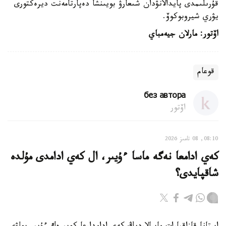
قۇرىلىمدى پايدالانۋدان شىعارۋ بويىنشا دەپارتامەنت ديرەكتورى
يۋري شيروبوكوۆ.
اۆتور: مارلان جيەمباي
قوعام
без автора
اۆتور
08:10, 08 تامىز 2026
كەي ادامعا نەگە ماسا ءۇيىر، ال كەي ادامدى مۇلدە
شاقپايدى؟