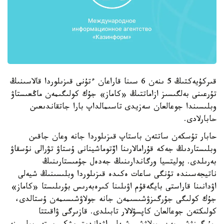
قىركۇيەكتىڭ 5 ىنەن 6 سىنا قاراعان ءتۇنى قىزىلوردا قالاسىنىڭ
تۇرعىنى بەلگىسىز ازاماتتىڭ «كاماز» جۇك كولىگىمەن ماڭعىستاۋ
وبلىسىندا جوعالعان سەزيدى تاسىمالداپ بارا جاتقاندىعىن
حابارلادى.
حابار تۇسكەن ساتتەن باستاپ قىزىلوردا جانە وعان جاقىن
وبلىستاردىڭ جەكە قۇرامالارىنا اۆتوماشينانى ۇستاۋ تۋرالى نۇسقاۋ
بەرىلدى. پوليتسيا ورگاندارىنىڭ جەدەل جۇمىستارىنىڭ
ناتيجەسىندە تۇنگى ساعات ەكىدە قىزىلوردا وبلىسىنىڭ شيەلى
اۋدانىنا قاراستى بايگەقۇم اۋىلىنا كىرەبەرىس بۇرىلىستا «كاماز»
جۇك كولىگى جۇرگىزۋشىسىمەن جانە جولاۋشىسىمەن ۇستالدى،
كولىكتەن جوعالعان كاپسۋلالار تابىلدى. قازىرگى ۋاقىتتا