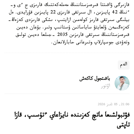
قازىرگى ۋاقىتتا قىرعىزستاننىڭ مەملەكەتتىك قارىزى ج ءى و-
ءنىڭ 42 پايىزىن، ال سىرتقى قارىزى 22 پايىزىن قۇرايدى. ەل
بيلىگى سىرتقى قارىز كولەمىن ازايتىپ، ىشكى قارىزدى كەزەڭ-
كەزەڭىمەن ۇلعايتۋ ساياساتىن ۇستانىپ وتىر. بۇعان دەيىن
قىرعىزستاننىڭ سىرتقى قارىزىن 2035 -جىلعا دەيىن تولىق
وتەۋدى جوسپارلاپ وتىرعانى حابارلانعان.
الەم
باقىتجول كاكەش
اۆتور
21:06, 05 تامىز 2026
فۋتبولشىعا ماتچ كەزىندە نايزاعاي ءتۇسىپ، قازا
تاپتى