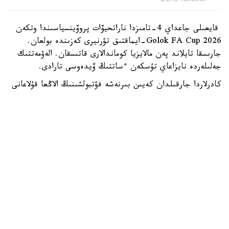
Фото: AsiaOne
قايعىلى جاعداي 4-تامىزدا ناراتحيۆات پروۆينسياسىندا وتكەن
Golok FA Cup 2026-ايماقتىق تۋرنيرى كەزىندە بولعان.
جارىسقا تايلاند پەن مالايزيا كوماندالارى قاتىسقان. الەۋمەتتىك
جەلىلەردە نايزاعاي تۇسكەن ءساتتىڭ ۆيدەوسى تارادى.
كادرلاردا جارقىلدان كەيىن بىرنەشە فۋتبولشىنىڭ الاڭعا قۇلاعانى
كورىنەدى. ماتچ اۋا رايىنىڭ ناشارلاۋىنا جانە نوسەر جاڭبىرعا
قاراماستان جالعاسقان. نايزاعاي فۋتبول الاڭىنىڭ ورتاسىنا
ءتۇسىپ، سول ساتتە الاڭدا كوپتەگەن ويىنشى بولعان. قازا
تاپقان فۋتبولشى 24 جاستا بولعان. كوماندا مۇشەلەرى سوفۆان
اۆەگە الاڭنىڭ وزىندە العاشقى كومەك كورسەتۋگە تىرىسقانىمەن،
ونىڭ ءومىرىن ساقتاپ قالۋ مۇمكىن بولماعان. وقيعا سالدارىنان
تايلاندتىڭ تاعى سەگىز ازاماتى اۋرۋحاناعا جەتكىزىلدى.
سونداي-اق مالايزيادان كەلگەن ءبىر فۋتبولشى جاراقات الىپ،
ءارى قاراي ەم قابىلداۋ ءۇشىن ەلىنە جونەلتىلگەن.
24.kz