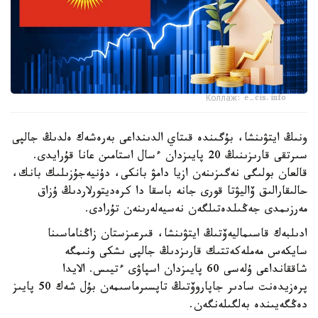
Коллаж: e-cis.info
ونىڭ ايتۋىنشا، بۇگىندە قىتاي الدىنداعى بەرەشەك ەلدىڭ جالپى
سىرتقى قارىزىنىڭ 20 پايىزدان ءسال استامىن عانا قۇرايدى.
قالعان بولىگى نەگىزىنەن ازيا دامۋ بانكى، دۇنيەجۇزىلىك بانك،
حالىقارالىق ۆاليۋتا قورى جانە باسقا دا كرەديتورلاردىڭ ۇزاق
مەرزىمدى جەڭىلدەتىلگەن نەسيەلەرىنەن تۇرادى.
ادىلبەك قاسىماليەۆتىڭ ايتۋىنشا، قىرعىزستان زاڭناماسىنا
سايكەس مەملەكەتتىك قارىزدىڭ جالپى ىشكى ونىمگە
شاققانداعى ۇلەسى 60 پايىزدان اسپاۋى ءتيىس. الايدا
پرەزيدەنت سادىر جاپاروۆتىڭ تاپسىرماسىمەن بۇل شەك 50 پايىز
دەڭگەيىندە بەلگىلەنگەن.