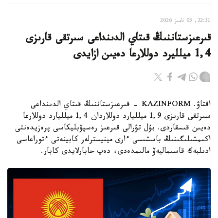
22:31, 05 تامىز 2026
قىرعىزستاننىڭ قىتاي الدىنداعى سىرتقى قارىزى
1,4 ميلليرد دوللارعا دەيىن ازايدى
اقتاۋ. KAZINFORM - قىرعىزستاننىڭ قىتاي الدىنداعى
سىرتقى قارىزى 1,9 ميلليارد دوللاردان 1,4 ميلليارد دوللارعا
دەيىن قىسقاردى. بۇل تۋرالى قىرعىز رەسپۋبليكاسى پرەزيدەنتى
اكىمشىلىگىنىڭ باسشىسى ءارى مينيسترلەر كابينەتى ءتوراعاسى
ادىلبەك قاسىماليەۆ مالىمدەدى، دەپ حابارلايدى كابار.