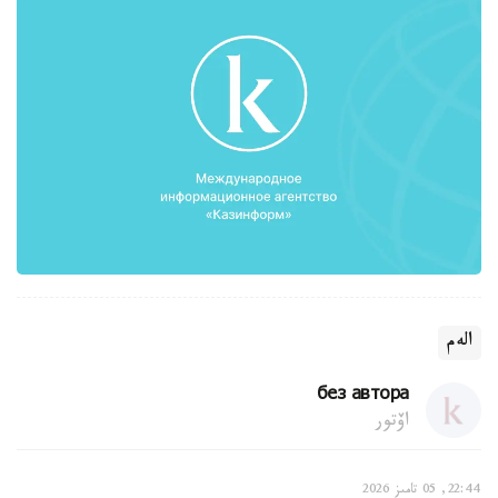
الەم
без автора
اۆتور
22:44, 05 تامىز 2026