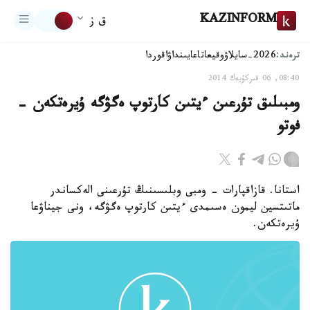
KAZINFORM
ق ز
ترەند:
2026-سايلاۋ
وقيعا
تاعايىنداۋ
اقوردا
08:40, 06 قىركۇيەك 2014
ومبىلىق تۇرعىن ءيتىن كارتوپ ەگۋگە ۇيرەتكەن -
فوتو
استانا. قازاقپارات - ومبى وبلىسىنىڭ تۇرعىنى الەكساندر
ماتىتسين ليمون ەسىمدى ءيتىن كارتوپ ەگۋگە، ونى جيناۋعا
ۇيرەتكەن.