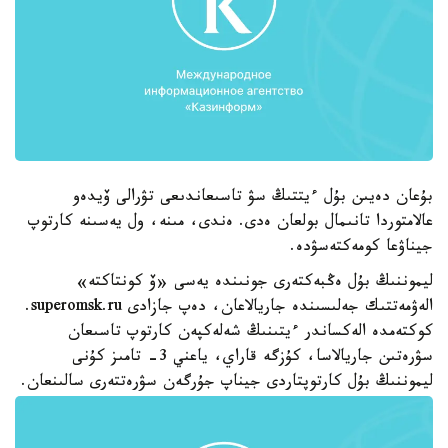
بۇعان دەيىن بۇل ءيتتىڭ سۋ تاسىعاندىعى تۋرالى ۆيدەو
عالامتوردا تانىمال بولعان ەدى. ەندى، مىنە، ول يەسىنە كارتوپ
جيناۋعا كومەكتەسۋدە.
ليموننىڭ بۇل ەڭبەكتەرى جونىندە يەسى «ۆ كونتاكتە»
الەۋمەتتىك جەلىسىندە جاريالاعان، دەپ جازادى superomsk.ru.
كوكتەمدە الەكساندر ءيتىنىڭ شەلەكپەن كارتوپ تاسىعان
سۋرەتىن جاريالاسا، كۇزگە قاراي، ياعني 3- تامىز كۇنى
ليموننىڭ بۇل كارتوپتاردى جيناپ جۇرگەن سۋرەتتەرى سالىنعان.