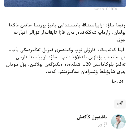
Фото: БЕЛТА
وقيعا ساۋد ارابياسىنىڭ باتىسىنداعى يانبۋ پورتىنا جاقىن ماڭدا
بولعان. زارداپ شەككەندەر مەن قازا تاپقاندار تۋرالى اقپارات
جوق.
ايتا كەتەيىك، قارۋلى توپ وكىلدەرى قىزىل تەڭىزدەگى باب-
ەل-ماندەب بۇعازىن باقىلاۋعا الىپ، ساۋد ارابياسىنا قارسى
تەڭىز بلوكاداسىن 20- شىلدەدە ەنگىزگەن بولاتىن. بۇل سودان
بەرى شابۋىلعا ۇشىراعان سەگىزىنشى كەمە.
24.kz
الەم
باقىتجول كاكەش
اۆتور