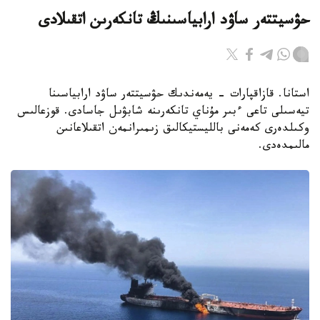
حۋسيتتەر ساۋد ارابياسىنىڭ تانكەرىن اتقىلادى
استانا. قازاقپارات - يەمەندىك حۋسيتتەر ساۋد ارابياسىنا
تيەسىلى تاعى ءبىر مۇناي تانكەرىنە شابۋىل جاسادى. قوزعالىس
وكىلدەرى كەمەنى بالليستيكالىق زىمىرانمەن اتقىلاعانىن
مالىمدەدى.