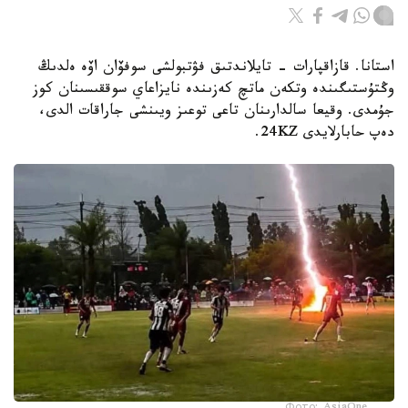
استانا. قازاقپارات - تايلاندتىق فۋتبولشى سوفۆان اۆە ەلدىڭ
وڭتۇستىگىندە وتكەن ماتچ كەزىندە نايزاعاي سوققىسىنان كوز
جۇمدى. وقيعا سالدارىنان تاعى توعىز ويىنشى جاراقات الدى،
دەپ حابارلايدى 24KZ.