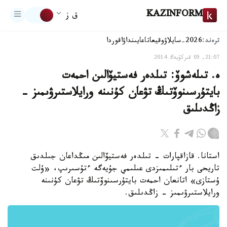
KAZINFORM
ق ز
ترەند:
2026-سايلاۋ
وقيعا
تاعايىنداۋ
اقوردا
21:07, 05 قىركۇيەك 2014
ە. تىلەشوۆ: تىلدەر فەستيۆالىن احمەت
بايتۇرسىنوۆتىڭ تۋعان كۇنىنە ورايلاستىرۋىمىز -
زاڭدىلىق
استانا. قازاقپارات - تىلدەر فەستيۆالىن مىڭداعان جىلدىق
تاريحى بار ءتىلىمىزدى عىلىمي جۇيەگە ءتۇسىرىپ، «ۇلت
ۇستازى» اتانعان احمەت بايتۇرسىنوۆتىڭ تۋعان كۇنىنە
ورايلاستىرۋىمىز - زاڭدىلىق.