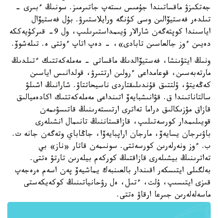
جەتكىزۋ ماقساتىندا جۇمىس ىستەپ جاتىرمىز. سونىڭ ءبىرى -
تىلدەر فەستيۆالىن وسى كۇنگە ورايلاستىرۋ. بۇل فەستيۆال
اياسىندا كوپتەگەن شارالار ۇيىمداستىرىلىپ، ول 9- قىركۇيەككە
دەيىن ءوز جالعاسىن تابادى»، - دەپ اتاپ ءوتتى ە. تىلەشوۆ.
ونىڭ ايتۋىنشا، فەستيۆالدىڭ ماقساتى - مەملەكەتتىك ءتىلدىڭ
مارتەبەسىن، قوعامداعى ءرولىن ارتتىرۋ، قولدانىس اياسىن
كەڭەيتۋ، ۇلتتىق قۇندىلىقتاردى ناسيحاتتاۋ. شارانىڭ اشىلۋ
سالتاناتىندا ق. قۋانىشبايەۆ اتىنداعى مەملەكەتتىك اكادەميالىق
قازاق مۋزىكالىق دراما تەاترى ارتىستەرىنىڭ قاتىسۋىمەن
قويىلىمدار كورسەتىلىپ، قازاقستاننىڭ تانىمال انشىلەرى
باۋىرجان يسايەۆ، مارجان اراپبايەۆا، جاڭاباي وتەگەن جانە ت.
ب. ءوز ونەرلەرىن كورسەتتى. سونىمەن قاتار «ناز» بي
تەاترىنىڭ بيشىلەرى قازاقتىڭ كوركەم بيلەرىن تارتۋ ەتتى.
بەلگىلى ايتىسكەر اقىندار بالعىنبەك يماشيەۆ پەن اسەم ەرەجەپ
قىزى ايتىسىپ، ۇلت، ءتىل، ەل رۋحانياتىنىڭ كوكەيكەستى
ماسەلەلەرىن جىرعا ارقاۋ ەتتى.