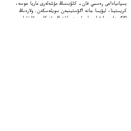
يسپانياداعى رەسمي فان- كلۋبىنىڭ مۇشەلەرى ماريا حوسە،
كريستينا، ليۋيسا جانە اگۋستينمەن سويلەسكەن. ولاردىڭ
اڭگىمەلەرى ارقىلى باسىلىم ديماشتىڭ مۋزىكاسى ءارتۇرلى
جاستاعى جانە ءتۇرلى سالادا جۇمىس ىستەيتىن ادامداردى قالاي
بىرىكتىرگەنىن باياندايدى. جانكۇيەرلەردىڭ ايتۋىنشا، ءانشىنىڭ
شىعارماشىلىعى ولاردى الەمنىڭ ءار تۇكپىرىنە ساياحاتتاۋعا
ىنتالاندىرىپ، قازاقستاننىڭ مادەنيەتىمەن جاقىنىراق تانىسۋىنا
سەبەپ بولعان.
باسىلىم ديماشتىڭ العاشقى شىعارماشىلىق جەتىستىكتەرىنەن
باستاپ، 2017-جىلى قىتايداعى Singer شوۋىنا قاتىسۋى مەن
ودان كەيىنگى حالىقارالىق تانىمالدىعىنا دەيىنگى جولىنا
توقتالعان. El Mundo ءانشىنىڭ ەرەكشە ۆوكالدىق
مۇمكىندىكتەرىن، ءتۇرلى مۋزىكالىق جانرلاردا ەركىن ونەر
كورسەتۋ قابىلەتىن جانە شەتەلدەگى تىڭدارماندارىنىڭ جىل
سايىن ارتىپ كەلە جاتقانىن اتاپ وتكەن.
El Mundo يسپانياداعى Dears قاۋىمداستىعىنا دا ەرەكشە نازار
اۋدارعان. باسىلىمنىڭ مالىمەتىنشە، ديماشتىڭ رەسمي فان-