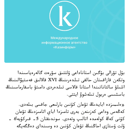
بۇل تۋرالى بۇگىن استاناداعى ۇلتتىق سۋرەت گالەرەياسىندا
وتكەن قازاقستان حالقى تىلدەرىنىڭ XVI قالالىق فەستيۆالىنىڭ
اشىلۋ سالتاناتىندا استانا قالاسى تىلدەردى دامىتۋ باسقارماسىنىڭ
باسشىسى ەربول تىلەشوۆ ايتتى.
«ەلىمىزدە ابايدىڭ تۋعان كۇنىن بارلىعى جاقسى بىلەدى.
كەڭەس وداعى كەزىنەن بەرى تامىزدا اباي اتامىزدىڭ تۋعان
كۇنى كەڭ كولەمدە اتالىپ وتەدى. سوندىقتان 5- قىركۇيەك -
ۇلت ۇستازى احاڭنىڭ تۋعان كۇنىن دە وسىنداي دەڭگەيگە