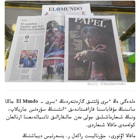
Фото: Dimashnewskz
ەلدەگى ەڭ ءىرى ۇلتتىق گازەتتەردىڭ ءبىرى - El Mundo جاڭا
سانىنىڭ مۇقاباسىنا قازاقستاندىق ءانشىنىڭ سۋرەتىن جاريالاپ،
ونىڭ شىعارماشىلىق جولى مەن حالىقارالىق تانىمالدىعىنا ارنالعان
كولەمدى ماقالا شىعاردى.
ماقالا اۆتورى، جۋرناليست راكەل ر. ينسەرتيس ديماشتىڭ