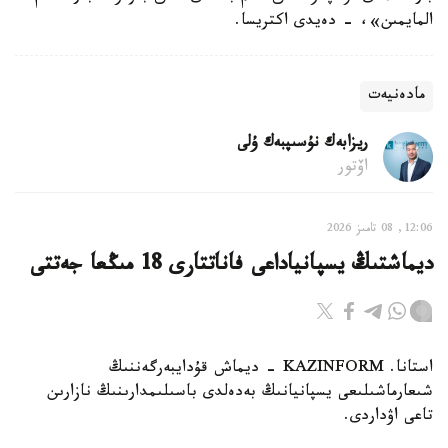
المايمىن»، - دەيدى اكتريسا.
مادەنيەت
ريزابەك نۇسىپبەك ۇلى
اۆتور
12:06, 08 تامىز 2026
ديماشتىڭ يسپانياداعى فاناتتارى 18 مىڭعا جەتتى
استانا. KAZINFORM - ديماش قۇدايبەرگەننىڭ
شىعارماشىلىعى يسپانيانىڭ بەدەلدى باسىلىمدارىنىڭ نازارىن
تاعى اۋداردى.