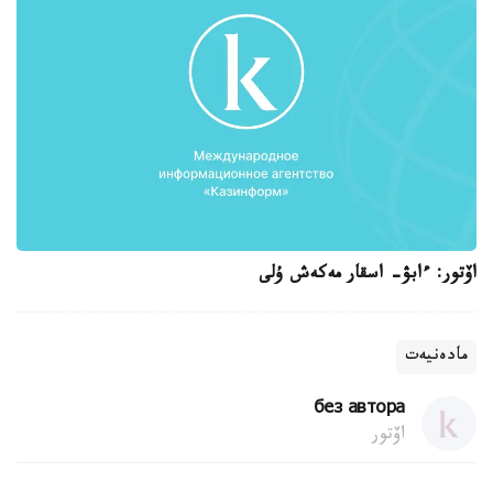
اۆتور: ءابۋ- اسقار مەكەش ۇلى
مادەنيەت
без автора
اۆتور