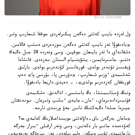
Фото: Kinopark
ول لەزدە بايىپ كەتتى دەگەن پىكىرلەردى جوققا شىعارىپ وتىر.
«بادىقوۆا تەز بايىپ كەتتى دەگەن سوزدەردى ەستىپ قالامىن.
ەشقانداي دا تەز بايىعان جوقپىن. وسى ونەردە 28 جىل ەڭبەك
ەتتىم. جاسىرمايمىن، ينتۋيتسيام الىستان سەزەدى. قانشاما
ۇيقىسىز تۇندەر بولدى. قورعانسىز كۇندەرىم بولدى. بارلىق
شەشىمدى ءوزىم شىعارىپ، «دۇرىس پا، بۇرىس پا» دەپ
قورىققان كەزدەرىم بولدى»، - دەيدى داريعا بادىقوۆا.
ونىڭ ۇستانىمىنشا، ەڭ باستىسى، ادالدىق. ەشكىمدى
قۇنسىزداندىرماي، ءمان-جايدى ءبىلىپ وتىرعان. سوندىقتان
جيىرما جىلدا ەڭبەكتىڭ نانىن جەۋ ورىندى نارسە.
«ماعان بەرگەن باق-داۋلەتتى مويىنداعىلارىڭ كەلمەي مە؟
كەۋدەمدە جانىم بار ەكەنىن، وسى ونەر ارقىلى ءبىراز جەرگە
بارعانىمدى تۋىپ وسكەن ەلىم بىلەدى. مەن بىرەۋگە بەرمەسەم،