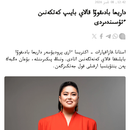
12:42, 08 تامىز 2026
داريعا بادىقوۆا قالاي بايىپ كەتكەنىن
ءتۇسىندىردى
استانا.قازاقپارات - اكتريسا ءارى پروديۋسەر داريعا بادىقوۆا
بايلىققا قالاي كەنەلگەنىن اتادى. ونىڭ پىكىرىنشە، بۇعان ەڭبەك
پەن ينتۋيتسيا ارقىلى قول جەتكىزگەن.