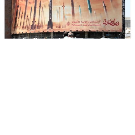
Фото: x.com / @EnglishFars
Reuters اگەنتتىگىنىڭ بەس دەرەككوزىنە سۇيەنگەن مالىمەتىنە
سايكەس، يران ا ق ش ءوز اۋماعىنا تاعى دا سوققى جاسايتىن
بولسا، ايماقتاعى ستراتەگيالىق ماڭىزى بار ەنەرگەتيكالىق
ينفراقۇرىلىم نىساندارىنا جاۋاپ رەتىندە سوققى بەرەتىنىن
مالىمدەگەن.
اگەنتتىك مالىمەتىنشە، بۇل ەسكەرتۋ ا ق ش پرەزيدەنتى دونالد