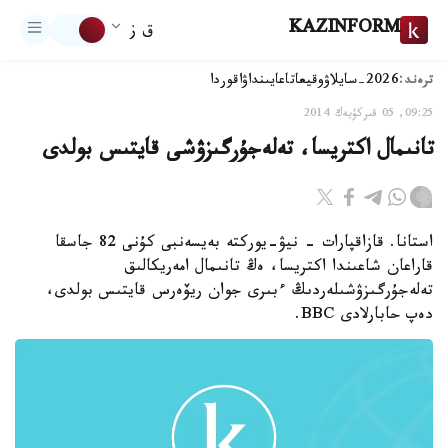
KAZINFORM
ق ز
ترەند:
2026-سايلاۋ
وقيعا
تاعايىنداۋ
اقوردا
09:25, 05 قىركۇيەك 2014
تانىمال اكتريسا، تەلەجۇرگىزۋشى قايتىس بولدى
استانا. قازاقپارات - نيۋ-يوركتە بەيسەنبى كۇنى 82 جاسقا
قاراعان شاعىندا اكتريسا، ەڭ تانىمال امەريكالىق
تەلەجۇرگىزۋشىلەردىڭ ءبىرى جوان ريۆەرس قايتىس بولدى،
دەپ حابارلادى BBC.