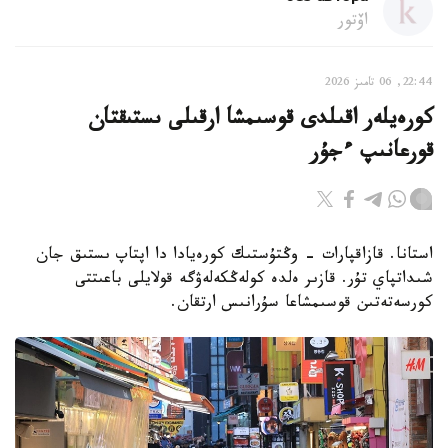
اۆتور
22:44, 06 تامىز 2026
كورەيلەر اقىلدى قوسىمشا ارقىلى ىستىقتان
قورعانىپ ءجۇر
استانا. قازاقپارات - وڭتۇستىك كورەيادا دا اپتاپ ىستىق جان
شىداتپاي تۇر. قازىر ەلدە كولەڭكەلەۋگە قولايلى باعىتتى
كورسەتەتىن قوسىمشاعا سۇرانىس ارتقان.