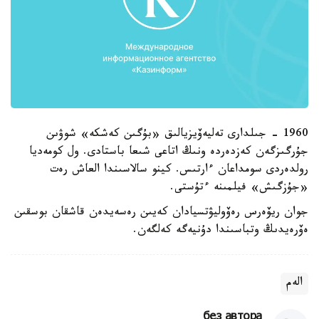
1960 - جىلدارى تەليەۆيزيالىق «بۇگىن كەشكە» شوۋىن
جۇرگىزگەن كەزدەردە ونىڭ اتاعى شىعا باستادى. ول كومەديا
رولدەردى سومداعان ءارتىس. كينو سالاسىندا العاش رەت
«جۇزگىش» فيلمىنە ءتۇستى.
جوان ريۆەرس رەۆوليۋتسيادان كەيىن رەسەيدەن قاشقان بوسقىن
ەۆرەيدىڭ وتباسىندا دۇنيەگە كەلگەن.
الەم
без автора