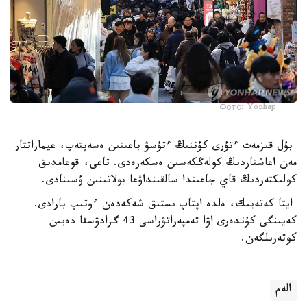
Фото: Yonhap
بۇل قىزمەت ءتۇرى كۇننىڭ ءتۇسۋ باعىتىن ەسەپتەپ، عيماراتتار
مەن اعاشتاردىڭ كولەڭكەسىن ەسكەرەدى. تاعى، قوعامدىق
كولىكتەردىڭ قاي جاعىندا سالقىنداۋعا بولاتىنىن ۇسىنادى.
ايتا كەتەيىك، ەلدە اپتاپ ىستىق شەكەدەن ءوتىپ بارادى.
كەيىنگى كۇندەرى اۋا تەمپەراتۋراسى 43 گرادۋسقا دەيىن
كوتەرىلگەن.
الەم