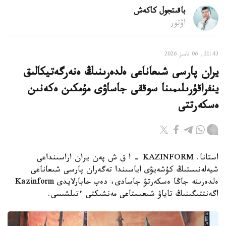
باقىتجول كاكەش
اۆتور
21:43, 06 تامىز 2026
يران پارسى شىعاناعى ەلدەرىنىڭ ەنەرگەتيكالىق
ينفراقۇرىلىمىنا سوققى جاساۋى مۇمكىن ەكەنىن
ەسكەرتتى
استانا. KAZINFORM - ا ق ش پەن يران اراسىنداعى
شيەلەنىستىڭ كۇشەيۋى اياسىندا تەگەران پارسى شىعاناعى
ەلدەرىنە جاڭا ەسكەرتۋ جاسادى، دەپ حابارلايدى Kazinform
اگەنتتىگىنىڭ تاياۋ شىعىستاعى مەنشىكتى ءتىلشىسى.