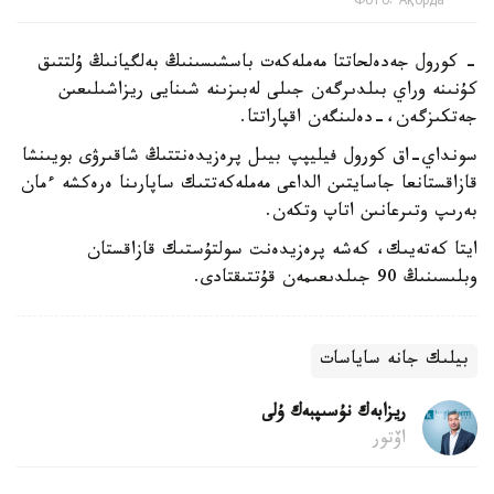
Фото: Ақорда
- كورول جەدەلحاتتا مەملەكەت باسشىسىنىڭ بەلگيانىڭ ۇلتتىق
كۇنىنە وراي بىلدىرگەن جىلى لەبىزىنە شىنايى ريزاشىلىعىن
جەتكىزگەن،-دەلىنگەن اقپاراتتا.
سونداي-اق كورول فيليپپ بيىل پرەزيدەنتتىڭ شاقىرۋى بويىنشا
قازاقستانعا جاسايتىن الداعى مەملەكەتتىك ساپارىنا ەرەكشە ءمان
بەرىپ وتىرعانىن اتاپ وتكەن.
ايتا كەتەيىك، كەشە پرەزيدەنت سولتۇستىك قازاقستان
وبلىسىنىڭ 90 جىلدىعىمەن قۇتتىقتادى.
بيلىك جانە ساياسات
ريزابەك نۇسىپبەك ۇلى
اۆتور