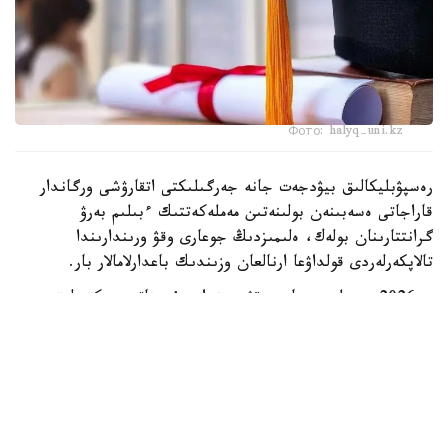
Фото: halyq-uni.kz
رەسپۋبليكالىق بيۋدجەت جانە جەرگىلىكتى اتقارۋشى ورگاندار
قاراجاتى ەسەبىنەن بولىنەتىن مەملەكەتتىك ءبىلىم بەرۋ
گرانتتارىنان بولەك، ەلىمىزدىڭ جوعارى وقۋ ورىندارىندا
تالاپكەرلەردى قولداۋعا ارنالعان وزىندىك باعدارلامالار بار.
- 2026 -جىلى جوعارى وقۋ ورىندارى ۇسىناتىن رەكتورلىق،
ۋنيۆەرسيتەتتىك جانە ىشكى ءبىلىم بەرۋ گرانتتارىنىڭ جالپى
سانى ەكى مىڭنان اسادى. گرانتتاردى بەرۋ تالاپتارىن ءار
ۋنيۆەرسيتەت دەربەس بەلگىلەيدى. ىرىكتەۋ كەزىندە ۇلتتىق
ءبىرىڭعاي تەستىلەۋ ناتيجەلەرى، اكادەميالىق جەتىستىكتەر،
«التىن بەلگى» يەگەرى بولۋى، وليمپيادالار مەن عىلىمي،