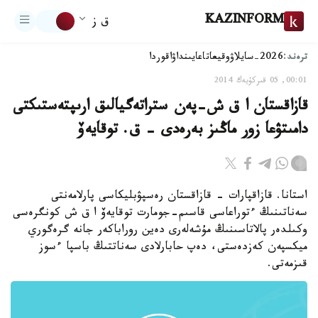
KAZINFORM
ق ز
ترەند:
2026-سايلاۋ
وقيعا
تاعايىنداۋ
اقوردا
00:01, 05 قىركۇيەك 2014
قازاقستان ا ق ش-پەن ستراتەگيالىق ارىپتەستىكتى
دامىتۋعا زور ماڭىز بەرەدى - ق. توقايەۆ
استانا. قازاقپارات - قازاقستان رەسپۋبليكاسى پارلامەنتى
سەناتىنىڭ ءتوراعاسى قاسىم-جومارت توقايەۆ ا ق ش كونگرەسى
وكىلدەر پالاتاسىنىڭ مۇشەلەرى دەين روراباكەر جانە گرەگوري
ميكسپەن كەزدەستى، دەپ حابارلادى سەناتتىڭ باسپا ءسوز
قىزمەتى.