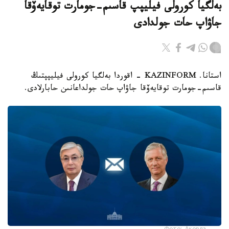
بەلگيا كورولى فيليپپ قاسىم-جومارت توقايەۆقا
جاۋاپ حات جولدادى
استانا. KAZINFORM - اقوردا بەلگيا كورولى فيليپپتىڭ
قاسىم-جومارت توقايەۆقا جاۋاپ حات جولداعانىن حابارلادى.