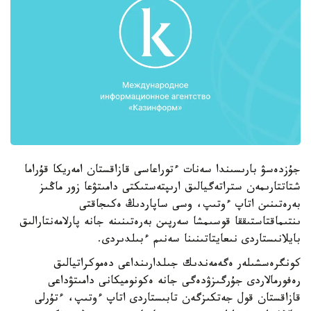
جۇزدەسۋ بارىسىندا سەنات ءتوراعاسى قازاقستان امەريكا قۇراما
شتاتتارىمەن ستراتەگيالىق ارىپتەستىكتى دامىتۋعا زور ماڭىز
بەرەتىنىن اتاپ ءوتىپ، وسى ساپاردىڭ ەكىجاقتى
ىنتىماقتاستىققا قوسىمشا سەرپىن بەرەتىنىنە جانە پارلامەنتارالىق
بايلانىستاردى نىعايتاتىنىنا سەنىم ءبىلدىردى.
كونگرەسشىلەر ەگەمەندىك جىلدارىنداعى دەموكراتيالىق
رەفورمالاردى جۇرگىزۋدەگى جانە ەكونوميكانى دامىتۋداعى
قازاقستان قول جەتكىزگەن تابىستاردى اتاپ ءوتىپ، ءتۇرلى