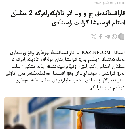
16:38, 08 تامىز 2026
قازاقستاندىق ج و و- لار تالاپكەرلەرگە 2 مىڭنان
استام قوسىمشا گرانت ۇسىنادى
استانا. KAZINFORM - قازاقستاننىڭ جوعارى وقۋ ورىندارى
مەملەكەتتىك ءبىلىم بەرۋ گرانتتارىنان بولەك، تالاپكەرلەرگە 2
مىڭنان استام رەكتورلىق، ۋنيۆەرسيتەتتىك جانە ىشكى ءبىلىم
بەرۋ گرانتىن، سونداي-اق وقۋ اقىسىنا جەڭىلدىكتەر مەن اتاۋلى
ستيپەنديالار ۇسىنادى، دەپ حابارلايدى عىلىم جانە جوعارى
ءبىلىم مينيسترلىگى.