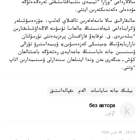
سالالارداعى ءوزارا ءتيىمدى ىنتىماقتاستىقتى تەرەڭدەتۋگە
مۇددەلى ەكەندىكتەرىن ايتتى.
حالىقارالىق سالا ماسەلەلەرىن تالقىلاي كەلىپ، جۇزدەسۋشىلەر
ۋكرايناداعى شيەلەنىستىڭ جالعاسا تۇسۋىنە الاڭداۋشىلىقتارىن
ءبىلدىردى. ق. توقايەۆ قازاقستان پرەزيدەنتى نۇرسۇلتان
نازاربايەۆتىڭ «مينسكى كەزدەسۋىن» ۇيىمداستىرۋ تۋرالى
ۇسىنىسىن جانە ەلباسىنىڭ جاعدايدى رەتتەۋگە باعىتتالعان
كۇش-جىگەرى مەن وندا ايتىلعان سىندارلى ۇسىنىمدارىن اتاپ
ءوتتى.
بيلىك جانە ساياسات
الەم
ىقپالداستىق
без автора
اۆتور
19:14, 08 تامىز 2026