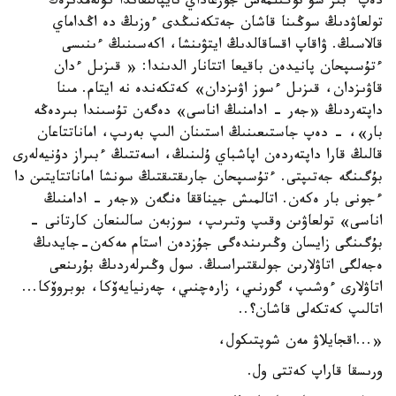
دەپ ءبىر سۋ توگىلمەس جورعاداي تايپالتقاندا كولەمدىرەك
تولعاۋدىڭ سوڭىنا قاشان جەتكەنىڭدى ءوزىڭ دە اڭداماي
قالاسىڭ. ۋاقاپ اقساقالدىڭ ايتۋىنشا، اكەسىنىڭ ءىنىسى
ءتۇسىپحان پانيدەن باقيعا اتتانار الدىندا: « قىزىل ءدان
قاۋىزدان، قىزىل ءسوز اۋىزدان» كەتكەندە نە ايتام. مىنا
داپتەردىڭ «جەر - ادامنىڭ اناسى» دەگەن تۇسىندا بىردەڭە
بار»، - دەپ جاستىعىنىڭ استىنان الىپ بەرىپ، اماناتتاعان
قالىڭ قارا داپتەردەن اپاشباي ۇلىنىڭ، اسەتتىڭ ءبىراز دۇنيەلەرى
بۇگىنگە جەتىپتى. ءتۇسىپحان جارىقتىقتىڭ سونشا اماناتتايتىن دا
ءجونى بار ەكەن. اتالمىش جيناققا ەنگەن «جەر - ادامنىڭ
اناسى» تولعاۋىن وقىپ وتىرىپ، سوزبەن سالىنعان كارتانى -
بۇگىنگى زايسان وڭىرىندەگى جۇزدەن استام مەكەن-جايدىڭ
ەجەلگى اتاۋلارىن جولىقتىراسىڭ. سول وڭىرلەردىڭ بۇرىنعى
اتاۋلارى ءوشىپ، گورنىي، زارەچنىي، چەرنيايەۆكا، بوبروۆكا...
اتالىپ كەتكەلى قاشان؟..
«...اقجايلاۋ مەن شوپتىكول،
ورىسقا قاراپ كەتتى ول.