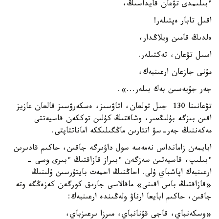
ءبىلىمدى تۋعان قايداسىڭ،
اقىل تابار ەپتىلەر!
ەلدىڭ قامىن ويلاڭدار،
اسىل تۋعان، تەكتىلەر.
مۇنى جازعان ارعىنبەك،
جەر جۇيەسىن بەك بىلەر...».
تۋعانىنا 130 جىل تولعان، اتاۋسىز، ەسكەرۋسىز قالعان عازيز
اقىن بىزگە بۇلىڭعىر، وشاقتىڭ كۇلىن توككەن قاسيەتتى
مەكەننىڭ جەر-سۋ اتتارىن ماڭگىلىككە اماناتتاپتى.
ابايمەن زامانداس نەمەسە سول داۋىرگە جاقىن، حاكىم قادىرىن
ءبىلىپ، قاسيەتىن سەزگەن ءبىراز قازاقتىڭ ءبىرى وسى -
ارعىنبەك اپاشباي ۇلى. احاڭنىڭ احمەت بايتۇرسىن ۇلىنىڭ
«قازاقتىڭ باس اقىنى» ماقالاسى جارىق كورگەن كەزەڭگە وتە
جاقىن، حاكىم ابايعا ارناۋ ولەڭىندە ارعىنبەك:
«وسكەنباي، قاجى قۇنانباي، مىرزا ىرعىزباي،