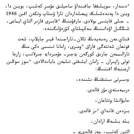
ءدىندار، سوپىلىققا جاقىنداۋ ساحيلىق عۇمىر كەشىپ، بويىن دا،
ويىن دا پەندەشىلىك پيعىلداردان تازا ۇستاپ وتكەن اقىن 1946
- جىلى قايتىس بولادى. مارقۇمنىڭ ءقابىرى قازىر التاي ايماعى،
شىڭگىل اۋدانىنىڭ سەكپىلتاي كۇزەۋلىگىندە.
قىتاي مەن رەسەيدىڭ تالان-تاراجىندا قيىر جايلاپ، شەت
قونعان شەتتەگى قازاق ءومىرى، زامانا تىنىسى ەكى مىڭ
تارالىممەن جارىق كورگەن «جىر- عۇمىردا» جىرلانىپ، زارعا
تولى زاپىران - زامان ايشىقتى تىلمەن باياندالادى. ءسوز سوڭىن
ارعىنبەك اقىننىڭ:
«سىرتى ىستىقتىڭ ىشىندە،
ەرىمەستەي مۇز قالدى.
حايۋانشا وتتاعان،
بىزدەن قانداي ءىز قالدى.
بىلە بىلسەڭ ارادان،
التىن كەتىپ، جەز قالدى» -