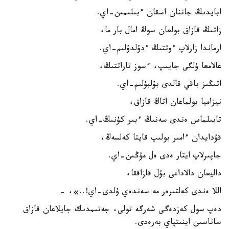
ابايدىڭ جاننان اسقان ءبىلىمىن-اي.
زاتىڭ قازاق بولعان سوڭ امال بار ما،
ارماندا زارلاپ ءوتتىڭ ءدۇلدۇلىم-اي.
عالامعا ۇلگى جايىپ، ءسوز تاراتتىڭ،
اتىڭىز باقي قالدى بۇلبۇلىم-اي.
نيزاميا بولماعان اتاڭ قازاق،
تابىلماس ەندى سەنىڭ ءبىر كۇنىڭ-اي.
قۇدايدان ءامىر بولىپ قايتا كەلسەڭ،
جاپىرلاپ ايتار ەدى ەل مۇڭىن-اي.
داليعان دالاداعى بۇل قازاققا،
اللا ەندى كەلتىرەر مە سەندەي ۇلدى-اي!..»، -
دەپ سول كەزدەگى شەرگە تولى، جەتىمدىك جايلاعان قازاق
ساناسىن اينىتپاي بەرەدى.