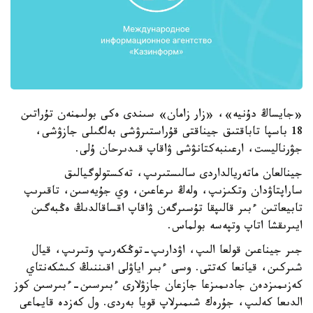
«جايساڭ دۇنيە»، «زار زامان» سىندى ەكى بولىمنەن تۇراتىن
18 باسپا تاباقتىق جيناقتى قۇراستىرۋشى بەلگىلى جازۋشى،
جۋرناليست، ارعىنبەكتانۋشى ۋاقاپ قىدىرحان ۇلى.
جينالعان ماتەريالداردى سالىستىرىپ، تەكستولوگيالىق
ساراپتاۋدان وتكىزىپ، ولەڭ ىرعاعىن، وي جۇيەسىن، تاقىرىپ
تابيعاتىن ءبىر قالىپقا تۇسىرگەن ۋاقاپ اقساقالدىڭ ەڭبەگىن
ايىرىقشا اتاپ وتپەسە بولماس.
جىر جيناعىن قولعا الىپ، اۋدارىپ-توڭكەرىپ وتىرىپ، قيال
شىركىن، قيانعا كەتتى. وسى ءبىر اياۋلى اقىننىڭ كىشكەنتاي
كەزىمىزدەن جادىمىزعا جازعان جازۋلارى ءبىرسىن-ءبىرسىن كوز
الدىعا كەلىپ، جۇرەك شىمىرلاپ قويا بەردى. ول كەزدە قايماعى