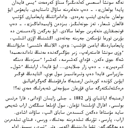
نەگە سونشا اسىعىس كەلدىڭىز؟ مىناۋ كەرەمەت ءيىس قايدان
پايدا بولعان»، - دەپ ەنەلەرىنە ساۋال تاستايدى. بايعۇس ايۋ
بولعان جايدى ايتىپ بەرەدى. «ادامزاتتىڭ پايعامبارى كۇتىپ
قالعان شىعار، تەز جونەلىڭىز. بىزدەن ۋايىمداماڭىز»، - دەپ
قونجىقتارى ەنەلەرىن جولعا سالادى. ايۋ بەرگەن ۋادەسىنەن دە
بۇرىن تورعا تۇسكەن جەرىنە جەتەدى. اڭشىنىڭ اۋزى اشىلىپ،
پايعامباردىڭ اياعىن قۇشىپ: «ەي، اللانىڭ ەلشىسى! حايۋاننىڭ
ءوزى سونشا قاستەرلەپ، زىر جۇگىرگەندە مەنىڭ ناداندىعىمدا
شەك جوق ەكەن. قۇداي كەشىرسە، كەشىر! ءسىزدىڭ دىنگە
كىرەيىن»، - دەپ زار جىلايدى... ايۋ قايدا، ارابتىڭ ءشول-
جازيراسى قايدا دەپ وتىرعانىمىز سول عوي. التايدىڭ قوڭىر
ايۋىن كۇندە كورەتىن ارعىنبەك مارقۇمنىڭ گەوگرافيالىق
ەرەكشەلىكتەرگە ساي قۇرعان سيۋجەتى شەبەرلىك ەمەي نە؟!
ارعىنبەك اپاشباي ۇلى 1882 - جىلى زايسان اۋدانى، قارا ەرتىس
بولىسى، اقارال اۋىلىندا تۋعان. سول اۋىلعا سىڭگەن اراب شەيحى
سايد مۇستافا دەگەن كىسىدەن ساباق الىپ، ساۋات اشادى.
اراب، پارسى، تۇرىك تىلدەرىنە جەتىك، ورىس، قىتاي تىلدەرىن
دە مەڭگەرگەن تۋما دارىننىڭ اكەسى ەتى ءتىرى، پىسىق ادام