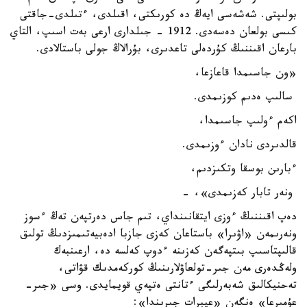
بولىپتى. شەشەسى ايەڭ دە كورىكتى، اقىلدى، ءتىلدى-جاقتى
كىسى بولعان دەسەدى. 1912 - جىلدارى ارعى بەت اسىپ، التاي
بارعان اقىننىڭ كۇردەلى تاعدىرى، بۇرالاڭ جولى باستالادى.
«ون جاسىمدا قاعازعا،
سالىپ ەدىم كوزىمدى.
اكەم ءولىپ جاسىمدا،
قالدىردى نادان ءوزىمدى.
ءبارىن بوسقا وتكىزدىم،
ونەر تابار كەزىمدى»، -
دەپ اقىننىڭ ءوزى ايتقانىنداي، تىم جاس دەرتپەن تەڭ ءسوز
ونەرىمەن «اۋىرا» باستاعان كەزى جازبا ادەبيەتىمىزدىڭ تولىق
قالىپتاسىپ بىتپەگەن كەزىنە ءدوپ كەلسە دە، ارعىنبەك
ولەڭدەرى مەن جىر-تولعاۋلارىنىڭ كوركەمدىك قۋاتى،
تەحنيكالىق شەبەرلىگى ءتانتى ەتپەي قويمايدى. وسى «جىر-
عۇمىرعا» ەنگەن «عيبرات جىرىندا»: