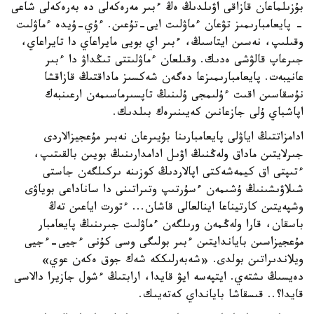
بۇزىلماعان قازاقى اۋىلدىڭ ەڭ ءبىر مەرەكەلى دە بەرەكەلى شاعى
- پايعامبارىمىز تۋعان ءماۋلىت ايى-تۇعىن. ءۇي-ۇيدە ءماۋلىت
وقىلىپ، نەسىن ايتاسىڭ، ءبىر اي بويى مايراعاي دا تايراعاي،
جىرعاپ قالۋشى ەدىك. وقىلعان ءماۋلىتتى تىڭداۋ دا ءبىر
عانيبەت. پايعامبارىمىزعا دەگەن شەكسىز ماداقتىڭ قازاقشا
نۇسقاسىن اقىت ءۇلىمجى ۇلىنىڭ تاپسىرماسىمەن ارعىنبەك
اپاشباي ۇلى جازعانىن كەيىنىرەك بىلدىك.
ادامزاتتىڭ اياۋلى پايعامبارىنا بۇيىرعان نەبىر مۇعجيزالاردى
جىرلايتىن ماداق ولەڭنىڭ اۋىل ادامدارىنىڭ بويىن بالقىتىپ،
ءتىپتى اق كيمەشەكتى اپالاردىڭ كوزىنە ىركىلگەن جاستى
شىلاۋىشىنىڭ ۇشىمەن ءسۇرتىپ وتىراتىنى دا ساناداعى بوياۋى
وشپەيتىن كارتيناعا اينالعالى قاشان... ءتورت اياعىن تەڭ
باسقان، قارا ولەڭمەن ورىلگەن ءماۋلىت جىرىنىڭ پايعامبار
مۇعجيزاسىن باياندايتىن ءبىر بولىگى وسى كۇنى ءجيى-ءجيى
ويلاندىراتىن بولدى. «شەبەرلىككە شەك جوق ەكەن عوي»
دەيسىڭ ىشتەي. ايتپەسە ايۋ قايدا، ارابتىڭ ءشول جازيرا دالاسى
قايدا؟.. قىسقاشا بايانداي كەتەيىك.