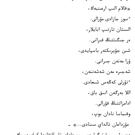
«قالام الىپ ارعىنبەك،
ءسوز جازادى مۇرالى.
الىستان تارتىپ ابايلار،
ەر جىگىتتىڭ قىرانى.
شىن جۇيرىكتەر باسپايدى،
ۇرا مەنەن جىرانى.
شەجىرە مەن شەشەننەن،
ءتۇرلى كەڭەس شىعادى.
اللا بەرگەن انىق باق،
ادامزاتتىڭ قۇرالى.
وقىماسا نادان بوپ،
مۇزداعان تالداي سىنادى...» -