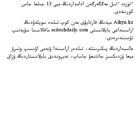
ءتورت ءتىل مەڭگەرگەن ادامداردىڭ ميى 13 جىلعا جاس
كورىنەدى.
Aikyn.kz ميدىڭ قارتايۋى مەن كوپ تىلدە سويلەۋدىڭ
اراسىنداعى بايلانىستى scitechdaily.com ماقالاسىنا سۇيەنىپ
تۇسىندىرەدى.
عالىمداردىڭ پىكىرىنشە، تىلدەر اراسىندا ۇنەمى اۋىسىپ وتىرۋ
ميعا ۇزدىكسىز جاتتىعۋ جاساپ، نەيروندىق بايلانىستاردىڭ ۇزاق
ۋاقىت بەلسەندى ساقتالۋىنا ىقپال ەتەدى. ءبىر تىلدەن
ەكىنشىسىنە اۋىسقاندا ادام ءتيىستى سوزدىك قوردى تاڭداپ،
باسقا تىلدەگى بالامالاردى ۋاقىتشا تەجەيدى، دىبىستىق جۇيە
مەن گرامماتيكاعا بەيىمدەلەدى. بۇنىڭ ءبارى ساناۋلى سەكۋند
ىشىندە جۇزەگە اسادى. وسىنداي تۇراقتى وي ەڭبەگى زەيىن،
ەستە ساقتاۋ جانە كوگنيتيۆتىك باقىلاۋ قابىلەتتەرىن شىڭدايدى.
جاڭا زەرتتەۋدى يسپانياداعى باسك كوگنيتيۆتىك زەرتتەۋلەر، مي
جانە ءتىل ورتالىعىنىڭ عالىمى ليۋسيا امورۋزو باستاعان
حالىقارالىق توپ جۇرگىزگەن. عالىمدار يسپانيانىڭ باسك ەلىندە
تۇراتىن، بىردەن 4 تىلگە دەيىن مەڭگەرگەن ادامداردىڭ مي