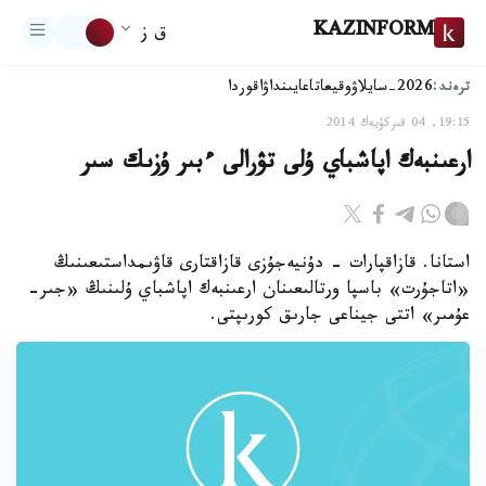
KAZINFORM
ق ز
ترەند:
2026-سايلاۋ
وقيعا
تاعايىنداۋ
اقوردا
19:15, 04 قىركۇيەك 2014
ارعىنبەك اپاشباي ۇلى تۋرالى ءبىر ۇزىك سىر
استانا. قازاقپارات - دۇنيەجۇزى قازاقتارى قاۋىمداستىعىنىڭ
«اتاجۇرت» باسپا ورتالىعىنان ارعىنبەك اپاشباي ۇلىنىڭ «جىر-
عۇمىر» اتتى جيناعى جارىق كورىپتى.