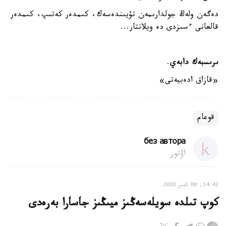
دەگەن ولەڭ جولدارىمەن تۇيىندەسەك، كىمدەر كەتىپ، كىمدەر
قالعانى ءسىزدى دە ويلانتار...
ىرىسبەك دابەي
.
«قازاق ادەبيەتى»
قوعام
без автора
اۆتور
14:42, 06 تامىز 2026
كوپ تىلدە سويلەسەڭىز ميىڭىز جاسارا بەرەدى