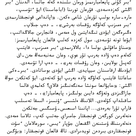
ءبىر كۇنى پايعامبارىمىز ورمان ىشىندە كەلە جاتسا، الدىنان ءبىر
اڭشى كەزدەسەدى. قۇرعان تورىنا (اباجاسىنا) ايۋ ءتۇسىپ،
مارە-سارە بولىپ تۇرعان شاعى ەكەن. «اپانداعى قونجىقتارىمدى
ءبىر ەمىزىپ كەلۋگە رۇقسات بەرشى»، - دەپ جىلاپ-
ەڭىرەگەن ايۋدى تىڭدايتىن ول ەمەس، قانجارىن جالاڭداتىپ،
ايۋعا تونە تۇسەدى. سول كەزدە كەلىپ قالعان پايعامبارىمىز:
«مىناۋ ماقۇلىق بولسا دا، بالالارىمدى ءبىر ەمىزىپ، قايتىپ
كەلەم دەپ ۋادە بەرىپ تۇر عوي، وعان سەنبەسەڭ مەن-اق
كەپىل بولايىن، وعان رۇقسات بەر»، - دەپ ارا تۇسەدى.
ايۋدىڭ ارقاسىنان سيپايدى. اڭشى ايۋدى بوساتادى. ءبىر-ەكى
ساعاتتا قايتىپ كەلۋگە ۋادە بەرىپ ايۋ كەتەدى. ايۋ كەتكەن سوڭ
اڭشى: «حايۋانعا سونشا سەنگەنىڭىز قالاي؟ كەلمەي قالسا
جازاڭىزدى وتەۋگە دايىن بولىڭىز، پايعامبار!»، - دەپ
ساقىلداپ كۇلەدى. اللانىڭ ەلشىسى ءۇنسىز، الىسقا تەسىلىپ
قاراپ تۇرا بەرەدى... اپانىنا اسىعىس-ۇسىگىس جەتكەن
ەنەلەرىن كورگەن قونجىقتار جامىراي جەتىپ كەپ، تالاسا ەمەدى.
ەنەلەرىنىڭ ۇستىنەن اڭقىعان جۇپار ءيىس، سورعالاعان ءسۇت
قونجىقتاردى بىردەن تويدىرادى. تاڭ قالعان قونجىقتار: «بۇگىن