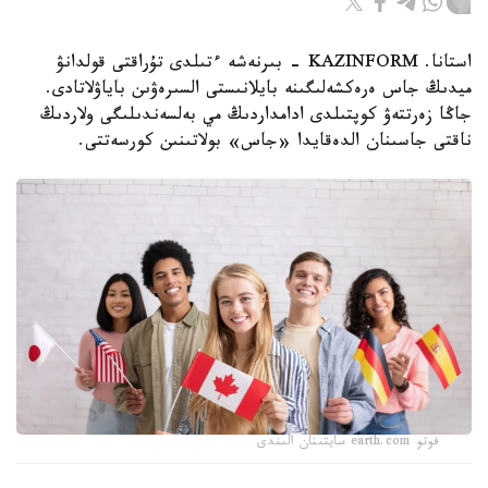
استانا. KAZINFORM - بىرنەشە ءتىلدى تۇراقتى قولدانۋ
ميدىڭ جاس ەرەكشەلىگىنە بايلانىستى السىرەۋىن باياۋلاتادى.
جاڭا زەرتتەۋ كوپتىلدى ادامداردىڭ مي بەلسەندىلىگى ولاردىڭ
ناقتى جاسىنان الدەقايدا «جاس» بولاتىنىن كورسەتتى.
فوتو earth.com سايتىنان الىندى