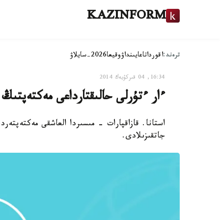
KAZINFORM
ترەند:
اقوردا
تاعايىنداۋ
وقيعا
2026-سايلاۋ
16:34, 04 قىركۇيەك 2014
ءار ءتۇرلى حالىقتارداعى مەكتەپتىڭ
استانا. قازاقپارات - مىسىردا العاشقى مەكتەپتەرد
جاتقىزىلادى.