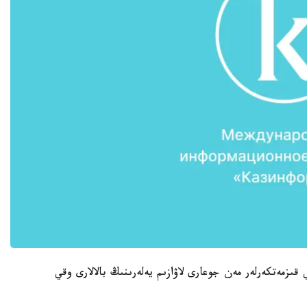
قىزمەتكەرلەر مەن جوعارى لاۋازىم يەلەرىنىڭ بالالارى وقي