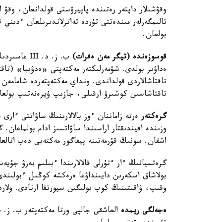
وقۋشىلار داپتەر رەتىندە پاپيرۋستى قولدانعان، وقۋ ا
تالىمگەرلەر مىندەتتى تۇردە تەاترلاندىرىلعان ءدىني قو
بولعان.
قوسوزەندە (تيگر مەن ەفرات)
ب. ز. د. II
ەداۋىر بولدى. شۋمەرلىكتەر مەكتەپتى «ەدۋببا» (تاقت
تاقتاشاسىن كوشىرۋ ارقىلى، جازىپ ۇيرەنەتىپ بولعا
گرەكتەر
وزىندە افيندىقتار اراسىندا ساۋاتسىز ادام بولماعان. 
اشقان. سونىڭ قۇرمەتىنە پيفاگور مەكتەبى دەپ اتالعا
گرەتسيانىڭ ءار ءتۇرلى قالالارىندا ءبىلىم بەرۋ جۇيە
وقىپ، ۋاقىتىنىڭ كوپ بولىگىن سپورتقا ارنادى. ولارد
ەجەلگى ريمدە