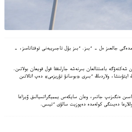
ەمدەگى جالعىز ەل - ءبىز. ءبىز بۇل تاجىريبەنى توقتاتامىز، -
ن شەكتەۋگە باعىتتالعان بىرنەشە جارلىققا قول قويعان بولاتىن.
ايتۋىنشا، ولاردىڭ ءبىرى «بوسانۋ تۋريزمى» دەپ اتالاتىن
ماسىن ەنگىزىپ جاتىر، وعان سايكەس يمميگراتسيالىق ۆيزاعا