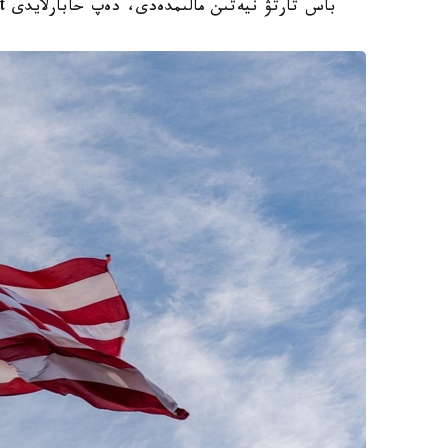
باس تارتۋ نيەتىن مالىمدەدى، دەپ حابارلايدى Report.