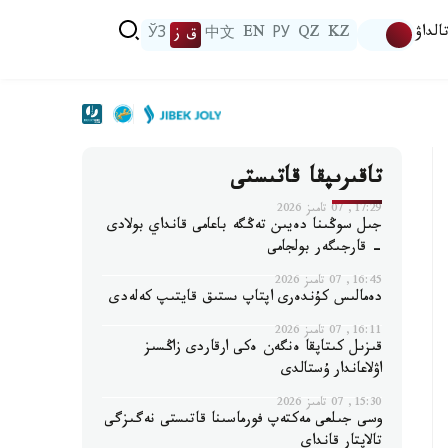
الداۋ
KZ
QZ
РУ
EN
中文
ق ز
ЎЗ
تاقىرىپقا قاتىستى
17:29, 07 تامىز 2026
جىل سوڭىنا دەيىن تەڭگە باعامى قانداي بولادى
- قارجىگەر بولجامى
16:45, 07 تامىز 2026
دەمالىس كۇندەرى اپتاپ ىستىق قايتىپ كەلەدى
16:11, 07 تامىز 2026
قىزىل كىتاپقا ەنگەن ەكى ارقاردى زاڭسىز
اۋلاعاندار ۇستالدى
15:30, 07 تامىز 2026
وسى جىلعى مەكتەپ فورماسىنا قاتىستى نەگىزگى
تالاپتار قانداي