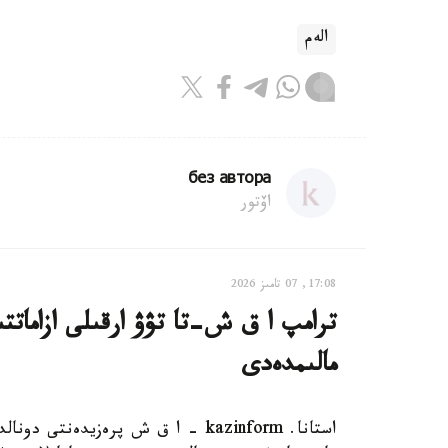
الەم
без автора
اۆتور
17:08, 07 تامىز 2026
ترامپ ا ق ش-تا تۋۋ ارقىلى ازاماتت
مالىمدەدى
استانا. kazinform - ا ق ش پرەزيدەن