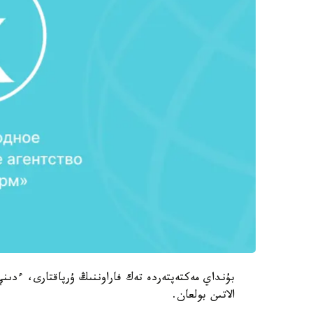
بۇنداي مەكتەپتەردە تەك فاراوننىڭ ۇرپاقتارى، ءدىني 
الاتىن بولعان.