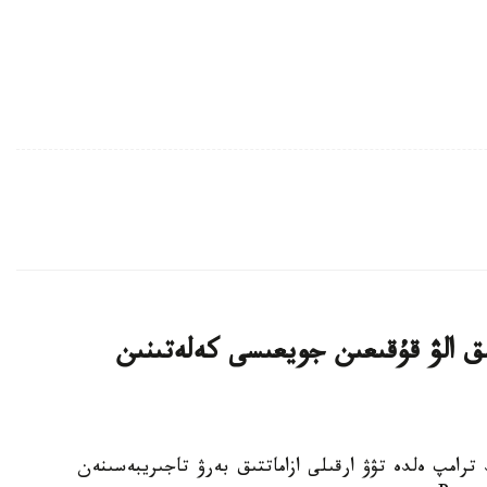
ىق الۋ قۇقىعىن جويعىسى كەلەتىنىن
تى دونالد ترامپ ەلدە تۋۋ ارقىلى ازاماتتىق بەرۋ تاجىريبەسىنەن