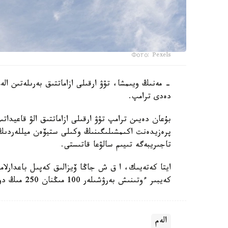
Фото: Pexels
- مەنىڭ ويىمشا، تۋۋ ارقىلى ازاماتتىق بەرىلەتىن ال
دەدى ترامپ.
بۇعان دەيىن ترامپ تۋۋ ارقىلى ازاماتتىق الۋ قاعيداتى
پرەزيدەنت اكىمشىلىگىنىڭ وكىلى ستيۆەن ميللەردىڭ 
تاجىريبەگە تىيىم سالۋعا قاتىستى.
ايتا كەتەيىك، ا ق ش جاڭا ۆيزالىق كەپىل باعدارلا
كەيبىر ءوتىنىش بەرۋشىلەر 100 مىڭنان 250 مىڭ دوللارعا دەيىنگى كولەمدە دەپوزيت سالۋى ءتيىس.
الەم