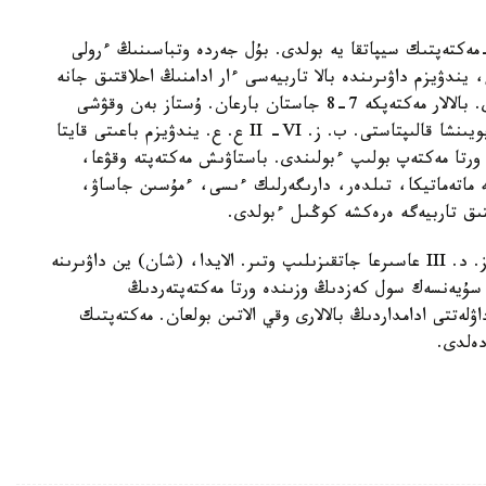
ەكتەپتىك سيپاتقا يە بولدى. بۇل جەردە وتباسىنىڭ ءرولى
. ب. ز. د. V عاسىرعا دەيىن، يندۋيزم داۋىرىندە بالا تاربيەسى ءار ادامنىڭ احلاقتىق جانە
اقىل-وي ءورىسىن كەڭەيتىپ، دامىتۋىنا نەگىزدەلدى. بالالار مەكتەپكە 7-8 جاستان بارعان. ۇستاز بەن وقۋشى
اراسىنداعى قارىم-قاتىناس «اكە مەن بالا» مودەلى بويىنشا قالىپتاستى. ب. ز. II -VI ع. ع. يندۋيزم باعىتى قايتا
رتا مەكتەپ بولىپ ءبولىندى. باستاۋىش مەكتەپتە وقۋعا،
تە ماتەماتيكا، تىلدەر، دارىگەرلىك ءىسى، ءمۇسىن جاساۋ،
قتىق تاربيەگە ەرەكشە كوڭىل ءبولدى.
ب. ز. د. III عاسىرعا جاتقىزىلىپ وتىر. الايدا، (شان) ين داۋىرىنە
دەرەكتەرگە سۇيەنسەك سول كەزدىڭ وزىندە ورتا مەكتەپتەردىڭ
اۋلەتتى ادامداردىڭ بالالارى وقي الاتىن بولعان. مەكتەپتىك
دەلدى.