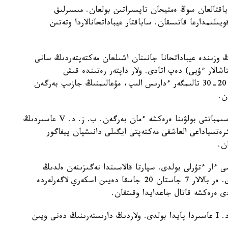
ياقتالعان سوڭ ەمتيحان تاپسىراتىن بولعان. مىسىرلىق
يىلىمدارعا قاتىسقان. ساباقتار عيباداتحانالاردا وتەتىن
I عاسىردىڭ وزىندە عيباداتحانا جانىنان اشىلعان مەكتەپتەردىڭ سانى
اشالار ءۇيى) دەپ اتادى. ولار داپتەر رەتىندە قىش
تاقتاشالاردى قولداندى. ونداي مەكتەپتەردە شامامەن 20-30 تالىمگەر ءدارىس الىپ، مۇعالىمنىڭ جازىپ بەرگەن
ن.
ەرتە زاماننان ءوز بالالارىنىڭ ساۋاتتى ءارى سىمباتتى بولۋىنا ەرەكشە ءمان بەرگەن. ب. ز. د. V عاسىردىڭ
گرەتسياداعى العاشقى مەكتەپتى ايگىلى دانىشپان پيفاگور
ن.
سى ءار ءتۇرلى بولدى. سپارتا قالاسىندا نەگىزىنەن ەلدىڭ
بولاشاق اسكەرىن دايىنداۋعا ەرەكشە كوڭىل ءبولىندى. ەر بالالار 7 جاستان 20 جاسقا دەيىن اسكەري لاگەرلەردە
ى ەرەكشە قاتال جاعدايدا وقىتقان.
العاشقى جالپى ورتا مەكتەپتەر ب. ز. د. I عاسىردا پايدا بولدى. ولاردىڭ دارىستەرىنىڭ دەنى ويىن