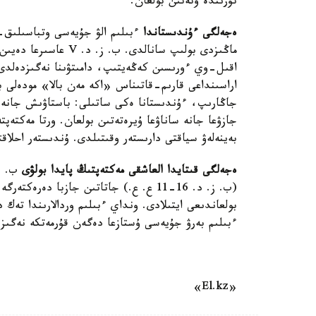
تۇرىندە وتەتىن بولعان.
ەجەلگى ءۇندىستاندا
ءبىلىم الۋ جۇيەسى وتباسىلىق-م
ماڭىزدى بولىپ سانالدى
جاڭارىپ، ءۇندىستانا ەكى ساتىلى: باستاۋىش جانە و
جازۋعا جانە ساناۋعا ۇيرەتەتىن بولعان. ورتا مەكتەپ
بەينەلەۋ سياقتى دارىستەر وقىتىلدى. ۇندىستەر احلا
ەجەلگى قىتايدا العاشقى مەكتەپتىڭ پايدا بولۋى
(ب. ز. د. 16-11 ع. ع.) جاتاتىن جازبا 
بولعاندىعى ايتىلادى. ونداي ءبىلىم وردالارىندا تەك د
ءبىلىم بەرۋ جۇيەسى ۇستازعا دەگەن قۇرمەتكە نەگىز
«El.kz»