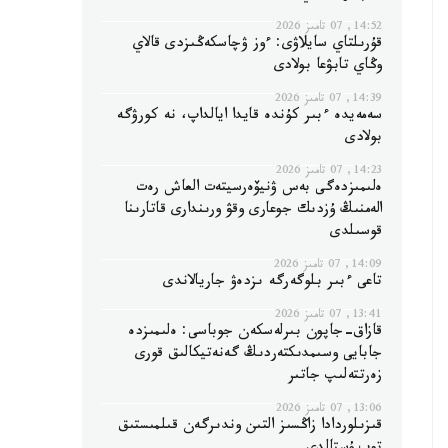
14:52, 07 تامىز 2026
قۇرىلتاي سايلاۋى: ءوز ۋچاسكەڭىزدى قالاي
وڭاي تابۋعا بولادى
14:39, 07 تامىز 2026
سەمەيدە ءبىر كۇندە قايدا ايالداپ، نە كورۋگە
بولادى
14:23, 07 تامىز 2026
ەلىمىزدەگى بەس ۋنيۆەرسيتەت العاش رەت
الەمنىڭ ۇزدىك جوعارى وقۋ ورىندارى قاتارىنا
قوسىلدى
14:09, 07 تامىز 2026
تاعى ءبىر بلوگەرگە ىزدەۋ جاريالاندى
13:41, 07 تامىز 2026
قازاق-جاپون بىرلەسكەن جوباسى: ەلىمىزدە
جابايى وسىمدىكتەردىڭ گەنەتيكالىق قورى
زەرتتەلىپ جاتىر
13:06, 07 تامىز 2026
قىزىلوردادا زاڭسىز التىن وندىرگەن قىلمىستىق