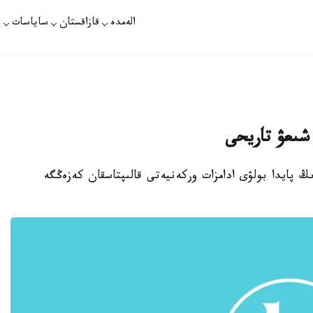
الەمدە
قازاقستان
ساياسات
ت
 شىعۋ تاريحى
ىڭ پايدا بولۋى ادامزات وركەنيەتى قالىپتاسقان كەزەڭگە