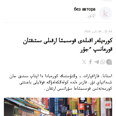
без автора
اۆتور
22:44, 06 تامىز 2026
كورەيلەر اقىلدى قوسىمشا ارقىلى ىستىقتان
قورعانىپ ءجۇر
استانا. قازاقپارات - وڭتۇستىك كورەيادا دا اپتاپ ىستىق جان
شىداتپاي تۇر. قازىر ەلدە كولەڭكەلەۋگە قولايلى باعىتتى
كورسەتەتىن قوسىمشاعا سۇرانىس ارتقان.