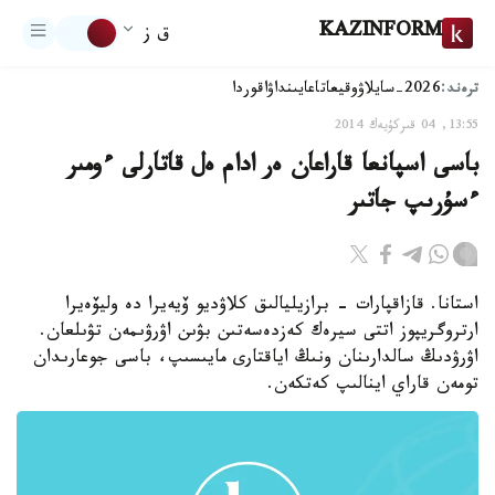
KAZINFORM
ق ز
ترەند:
2026-سايلاۋ
وقيعا
تاعايىنداۋ
اقوردا
13:55, 04 قىركۇيەك 2014
باسى اسپانعا قاراعان ەر ادام ەل قاتارلى ءومىر
ءسۇرىپ جاتىر
استانا. قازاقپارات - برازيليالىق كلاۋديو ۆيەيرا دە وليۆەيرا
ارتروگريپوز اتتى سيرەك كەزدەسەتىن بۋىن اۋرۋىمەن تۋىلعان.
اۋرۋدىڭ سالدارىنان ونىڭ اياقتارى مايىسىپ، باسى جوعارىدان
تومەن قاراي اينالىپ كەتكەن.