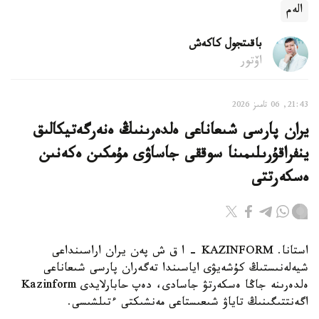
الەم
باقىتجول كاكەش
اۆتور
21:43, 06 تامىز 2026
يران پارسى شىعاناعى ەلدەرىنىڭ ەنەرگەتيكالىق
ينفراقۇرىلىمىنا سوققى جاساۋى مۇمكىن ەكەنىن
ەسكەرتتى
استانا. KAZINFORM - ا ق ش پەن يران اراسىنداعى
شيەلەنىستىڭ كۇشەيۋى اياسىندا تەگەران پارسى شىعاناعى
ەلدەرىنە جاڭا ەسكەرتۋ جاسادى، دەپ حابارلايدى Kazinform
اگەنتتىگىنىڭ تاياۋ شىعىستاعى مەنشىكتى ءتىلشىسى.