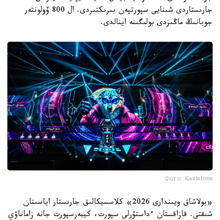
جارىستاردى شىنايى سپورتپەن بىرىكتىردى. ال 800 ۆولونتەر
جوبانىڭ ماڭىزدى بولىگىنە اينالدى.
Фото: Kazinform
«بولاشاق ويىندارى 2026» كلاسسيكالىق جارىستار اياسىنان
شىقتى. قازاقستان ءداستۇرلى سپورت، كيبەرسپورت جانە زاماناۋي