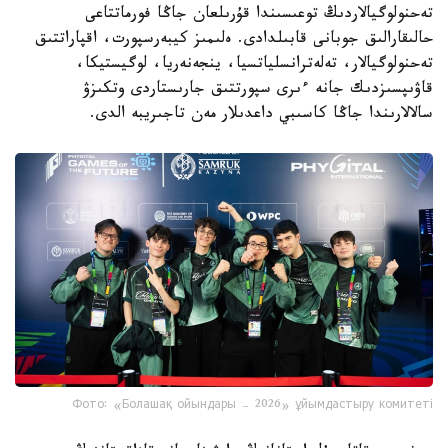
تەحنولوگيالاردىڭ توعىسىندا قۇرىلعان جاڭا فورماتتاعى
حالىقارالىق جوبانى قابىلدادى. ەلىمىز كيبەرسپورت، اقپاراتتىق
تەحنولوگيالار، تەلەترانسلياتسيا، ينجەنەريا، لوگيستيكا،
قاۋىپسىزدىك جانە ءىرى سپورتتىق جارىستاردى وتكىزۋ
سالالارىندا جاڭا كاسىبي داعدىلار مەن تاجىريبە الدى.
Фото: «Болашақ ойындары – 2026» ұйымдастыру комитеті