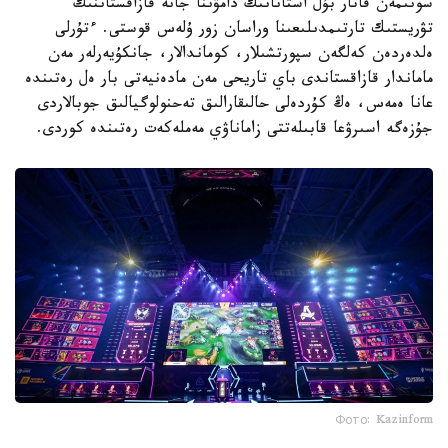
سونىمەن قاتار بۇل استانانىڭ دامۋىنا جانە قازاقستاننىڭ
تۋريستىك تارتىمدىلىعىنا وراسان زور ۇلەس قوستى. ءتۇرلى
ەلدەردەن كەلگەن سپورتشىلار، كوماندالار، جانكۇيەرلەر مەن
ماماندار قازاقستاندى باي تاريحى مەن مادەنيەتى بار ەل رەتىندە
عانا ەمەس، ەڭ كۇردەلى حالىقارالىق تەحنولوگيالىق جوبالاردى
جۇزەگە اسىرۋعا قابىلەتتى زاماناۋي مەملەكەت رەتىندە كوردى.
Фото: Kazinform