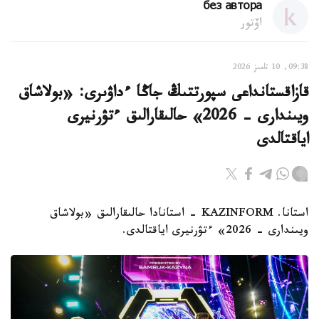
без автора
اۆتور
09:38, 10 تامىز 2026
قازاقستانداعى سپورتتىڭ جاڭا ءداۋىرى: «بولاشاق
ويىندارى - 2026» حالىقارالىق ءتۋرنيرى
اياقتالدى
استانا. KAZINFORM - استانادا حالىقارالىق «بولاشاق
ويىندارى - 2026» ءتۋرنيرى اياقتالدى.