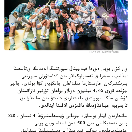
Фото: Kazinform
ون كۇن بويى ەلوردا فيدجيتال سپورتتىڭ الەمدىك ورتالىعىنا
اينالىپ، سيفرلىق تەحنولوگيالار مەن ءداستۇرلى سپورتتى
بىرىكتىرگەن جارىستارعا مىڭداعان جانكۇيەر كۋا بولدى. جالپى
جۇلدە قورى 4,65 ميلليون دوللار بولعان تۋرنير قازاقستان
ءۇشىن جاڭا سپورتتىق باعىتتاردى دامىتۋ مەن حالىقارالىق
تاجىريبە جيناقتاۋدىڭ ماڭىزدى الاڭىنا اينالدى.
ساندارمەن ايتار بولساق، جوبانى ۇيىمداستىرۋعا 4 نىسان، 528
ويىن تەحنيكاسى مەن 500 دەن استام ويىن ورنى
جۇمىلدىرىلدى. سەگىز فيدجيتال- ديستسيپلينا سيفرلىق