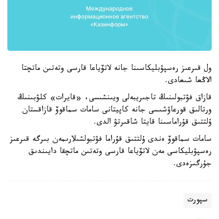
ول قىرعىز رەسپۋبليكاسىنا جانە لاتۆياعا قارسى وتەتىن ماتچتا
الاڭعا شىعادى.
قازاق فۋتبولىنىڭ تاجىريبەلى ويىنشىسى، «قايرات» كلۋبىنىڭ
ورتالىق قورعاۋشىسى جانە كاپيتانى سامات سماقوۆ قازاقستان
ۇلتتىق قۇراماسىنا قايتا شاقىرتۋ الدى.
سامات سماقوۆ ەندى ۇلتتىق قۇراما فۋتبولشىلارىمەن بىرگە قىرعىز
رەسپۋبليكاسى مەن لاتۆياعا قارسى وتەتىن ماتچقا دايىندىق
جۇرگىزەدى.
سپورت