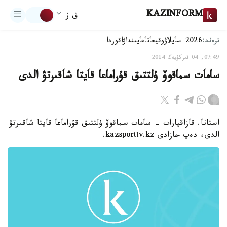
KAZINFORM
ق ز
ترەند:
2026-سايلاۋ
وقيعا
تاعايىنداۋ
اقوردا
07:49, 04 قىركۇيەك 2014
سامات سماقوۆ ۇلتتىق قۇراماعا قايتا شاقىرتۋ الدى
استانا. قازاقپارات - سامات سماقوۆ ۇلتتىق قۇراماعا قايتا شاقىرتۋ
الدى، دەپ جازادى kazsporttv.kz.