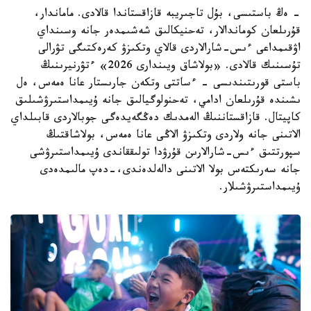
- ەڭ باستىسى، بۇل تاجىريبە قازاقستاندا قالادى. ماماندار،
قۇرىلعان كوماندالار، تەحنيكالىق شەشىمدەر جانە وسىنداي
اۋقىمداعى ءىس-شارالاردى قالاي وتكىزۋ كەرەكتىگى تۋرالى
تۇسىنىك قالادى. «بولاشاق ويىندارى 2026» ءتۋرنيرىنىڭ
باستى قورىتىندىسى - ءساتتى وتكەن جارىستار عانا ەمەس، ەل
ىشىندە قۇرىلعان ادامي، تەحنولوگيالىق جانە ۇيىمداستىرۋشىلىق
كاپيتال. قازاقستاننىڭ الەمدىك دەڭگەيدەگى جوبالاردى قابىلداي
الاتىنى جانە ولاردى وتكىزۋ الاڭى عانا ەمەس، بولاشاقتىڭ
سپورتتىق ءىس-شارالارىن قۇرۋدا تولىققاندى ۇيىمداستىرۋشى
جانە سەرىكتەس بولا الاتىنى دالەلدەندى،-دەپ مالىمدەدى
ۇيىمداستىرۋشىلار.