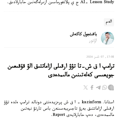
AI- Lesson Study ج ي پلاتفورماسىن ازىرلەگەنىن حابارلادىق.
الەم
باقىتجول كاكەش
اۆتور
17:08, 07 تامىز 2026
ترامپ ا ق ش-تا تۋۋ ارقىلى ازاماتتىق الۋ قۇقىعىن
جويعىسى كەلەتىنىن مالىمدەدى
استانا. kazinform - ا ق ش پرەزيدەنتى دونالد ترامپ ەلدە تۋۋ
ارقىلى ازاماتتىق بەرۋ تاجىريبەسىنەن باس تارتۋ نيەتىن
مالىمدەدى، دەپ حابارلايدى Report.