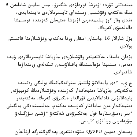
مىندەتتى تۇردە اۋىزشا قورعاۋدى ەنگىزۋ. جىل سايىن شامامەن 9
مىڭ مەكتەپ وقۋشىسى وسىنداي تاپسىرمالاردى دايىندايدى،
ەندى ولار ءوز بىلىمدەرىن اۋىزشا ەمتيحان كەزىندە قوسىمشا
دالەلدەۋى كەرەك.
بۇل شارالار 16 جاستان اسقان ورتا مەكتەپ وقۋشىلارىنا قاتىستى
بولادى.
بۇدان باسقا، مەكتەپتەر وقۋشىلاردى جازباشا تاپسىرمالاردى ۇيدە
ەمەس، سىنىپتا مۇعالىمنىڭ باقىلاۋىمەن تىكەلەي ورىنداۋعا
شاقىرادى.
ج ي- ءدى پايدالانۋ ۇلتتىق ستراتەگيانىڭ بولىگى رەتىندە
مەكتەپتەر جازباشا ەمتيحاندار كەزىندە وقۋشىلاردىڭ كومپيۋتەر
پايدالانۋىن قاداعالايتىن قۇرالدار ەنگىزۋى كەرەك. مەكتەپتەر
ەمتيحاندار مەن ساباقتار كەزىندە مەكتەپ جەلىسىندەگى بەلگىلى
ءبىر رەسۋرستارعا قول جەتكىزۋدى شەكتەۋ ءۇشىن سۇزگىلەۋ
جۇيەلەرىن ورناتۋى ءتيىس.
وسىعان دەيىن QyzPU ستۋدەنتتەرى پەداگوگتەرگە ارنالعان