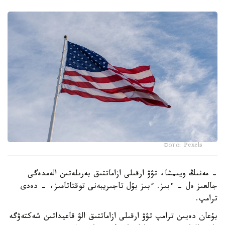
Фото: Pexels
- مەنىڭ ويىمشا، تۋۋ ارقىلى ازاماتتىق بەرىلەتىن الەمدەگى
جالعىز ەل - ءبىز. ءبىز بۇل تاجىريبەنى توقتاتامىز، - دەدى
ترامپ.
بۇعان دەيىن ترامپ تۋۋ ارقىلى ازاماتتىق الۋ قاعيداتىن شەكتەۋگە