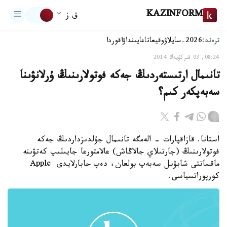
KAZINFORM
ق ز
ترەند:
2026-سايلاۋ
وقيعا
تاعايىنداۋ
اقوردا
08:24, 03 قىركۇيەك 2014
تانىمال ارتىستەردىڭ جەكە فوتولارىنىڭ ۇرلانۋىنا
سەبەپكەر كىم؟
استانا. قازاقپارات - الەمگە تانىمال جۇلدىزداردىڭ جەكە
فوتولارىنىڭ (جارتىلاي جالاڭاش) عالامتورعا جايىلىپ كەتۋىنە
ماقساتتى شابۋىل سەبەپ بولعان، دەپ حابارلايدى Apple
كورپوراتسياسى.