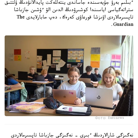
ءبىلىم بەرۋ جۇيەسىندە جاساندى ينتەللەكت پايدالانۋدىڭ ۇلتتىق
ستراتەگياسى اياسىندا كوشىرۋدىڭ الدىن الۋ ءۇشىن جازباشا
تاپسىرمالاردى اۋىزشا قورعاۋى كەرەك، دەپ حابارلايدى The
Guardian.
Фото: Euronews
نەگىزگى شارالاردىڭ ءبىرى - نەگىزگى جازباشا تاپسىرمالاردى