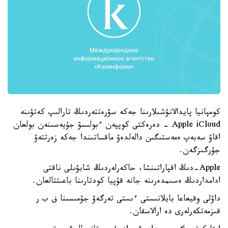
كومپانيا پايدالانۋشىلارىنا جەكە سۋرەتتەردىڭ تارالىپ كەتۋىنە
Apple iCloud - دەرەكتى كوپپەن ءبولىسۋ جۇيەسىنەن بولعان
اقاۋ سەبەپ ەمەستىگىن دالەلدەۋ ماقساتىندا جەكە زەرتتەۋ
جۇرگىزگەن.
Apple-دىڭ اقپاراتىنشا، حاكەرلەردىڭ شابۋىلى ناقتى
ادامداردىڭ ەسىمدەرىنە جانە قۇپيا كودتارىنا باعىتتالعان.
داۋلى وقيعاعا بايلانىستى ءىستى تەرگەۋ جۇمىسىنا ف ب ر
قىزمەتكەرلەرى دە ارالاسقان.