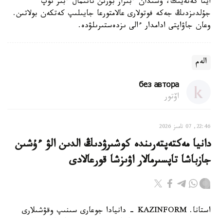
ايتا كەتەيىك، وسىدان ءبىراز بۇرىن تانىمال ءبىر توپ
جۇلدىزدىڭ جەكە فوتولارى عالامتورعا جايىلىپ كەتكەن بولاتىن.
وعان جاۋاپتى ادامدار ءالى ىزدەستىرىلۋدە.
الەم
без автора
اۆتور
22:46, 07 تامىز 2026
دانيا مەكتەپتەرىندە كوشىرۋدىڭ الدىن الۋ ءۇشىن
جازباشا تاپسىرمالار اۋىزشا قورعالادى
استانا. KAZINFORM - دانيادا جوعارى سىنىپ وقۋشىلارى