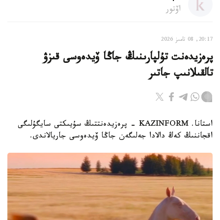
اۆتور
20:17, 08 تامىز 2026
پرەزيدەنت تۇلپارىنىڭ جاڭا ۆيدەوسى قىزۋ
تالقىلانىپ جاتىر
استانا. KAZINFORM - پرەزيدەنتتىڭ سۇيىكتى سايگۇلىگى
اقجاننىڭ كەڭ دالادا جەلىگەن جاڭا ۆيدەوسى جاريالاندى.