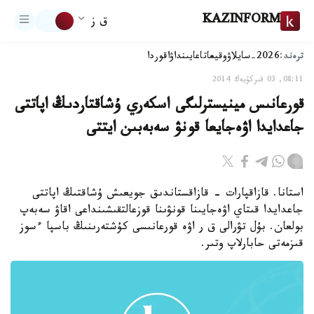
KAZINFORM
ق ز
ترەند:
2026-سايلاۋ
وقيعا
تاعايىنداۋ
اقوردا
08:11, 03 قىركۇيەك 2014
قورعانىس مينيسترلىگى اسكەري ۇشاقتاردىڭ اپاتتى
جاعدايدا اۋەجايعا قونۋ سەبەبىن ايتتى
استانا. قازاقپارات - قازاقستاندىق جويعىش ۇشاقتىڭ اپاتتى
جاعدايدا قىتاي اۋەجايىنا قونۋىنا قوزعالتقىشىنداعى اقاۋ سەبەپ
بولعان. بۇل تۋرالى ق ر اۋە قورعانىسى كۇشتەرىنىڭ باسپا ءسوز
قىزمەتى حابارلاپ وتىر.