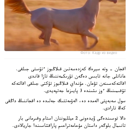
Фото: Кадр из видео
اقجان - وتە سيرەك كەزدەسەتىن قىلاڭبوز ءتۇستى جىلقى.
عاناتلى جانە تابىس دەگەن تۇرىكمەننىڭ تازا قاندى
اقالتەكەسىنەن تۋعان. مۇنداي قىلاڭبوز تۇكتى جىلقى اقالتەكە
تۇقىمىنىڭ ءوز ىشىندە 3 پايىزعا جەتپەيدى.
سول سەبەپتى الەمدە دە، الەۋمەتتىك جەلىدە دە اقجاننىڭ داڭقى
كەڭ تارادى.
دالا توسىندەگى ۆيدەونى 2 ميلليوننان استام وقىرمانى بار
تانىمال بلوگەر داستان مۇحامەتراحىم پاراقشاسىندا جاريالادى.