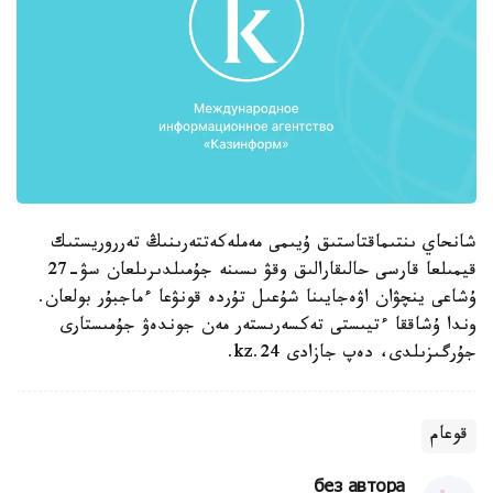
شانحاي ىنتىماقتاستىق ۇيىمى مەملەكەتتەرىنىڭ تەرروريستىك
قيمىلعا قارسى حالىقارالىق وقۋ ىسىنە جۇمىلدىرىلعان سۋ-27
ۇشاعى ينچۋان اۋەجايىنا شۇعىل تۇردە قونۋعا ءماجبۇر بولعان.
وندا ۇشاققا ءتيىستى تەكسەرىستەر مەن جوندەۋ جۇمىستارى
جۇرگىزىلدى، دەپ جازادى 24.kz.
قوعام
без автора