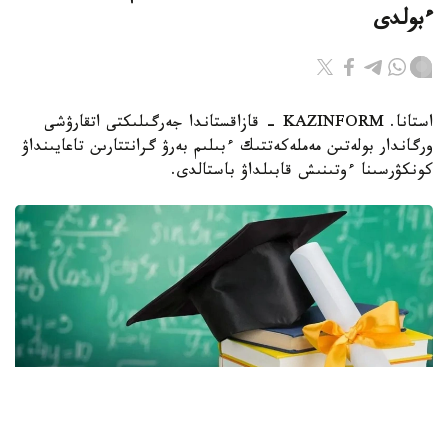
ءبولدى
استانا. KAZINFORM - قازاقستاندا جەرگىلىكتى اتقارۋشى
ورگاندار بولەتىن مەملەكەتتىك ءبىلىم بەرۋ گرانتتارىن تاعايىنداۋ
كونكۋرسىنا ءوتىنىش قابىلداۋ باستالدى.
Фото: Gov.kz