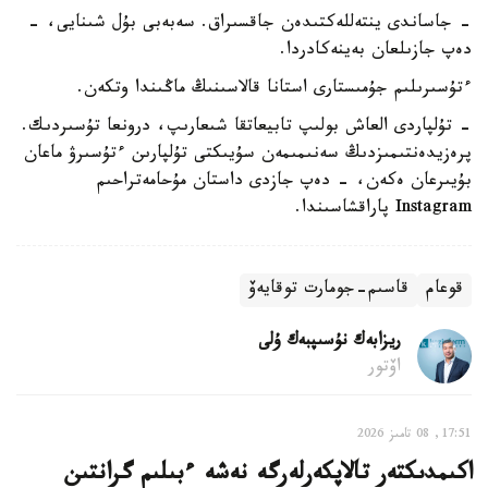
- جاساندى ينتەللەكتىدەن جاقسىراق. سەبەبى بۇل شىنايى، -
دەپ جازىلعان بەينەكادردا.
ءتۇسىرىلىم جۇمىستارى استانا قالاسىنىڭ ماڭىندا وتكەن.
- تۇلپاردى العاش بولىپ تابيعاتقا شىعارىپ، درونعا تۇسىردىك.
پرەزيدەنتىمىزدىڭ سەنىمىمەن سۇيىكتى تۇلپارىن ءتۇسىرۋ ماعان
بۇيىرعان ەكەن، - دەپ جازدى داستان مۇحامەتراحىم
Instagram پاراقشاسىندا.
قوعام
قاسىم-جومارت توقايەۆ
ريزابەك نۇسىپبەك ۇلى
اۆتور
17:51, 08 تامىز 2026
اكىمدىكتەر تالاپكەرلەرگە نەشە ءبىلىم گرانتىن