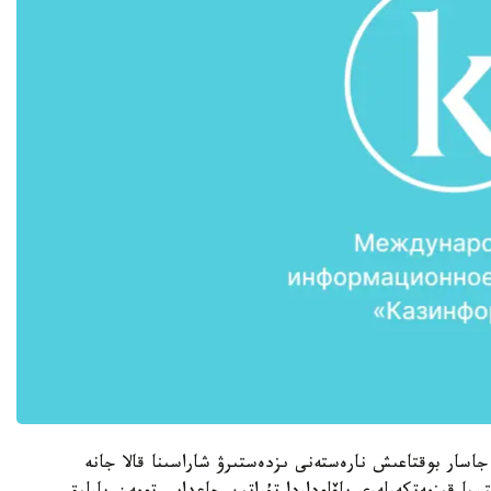
جاسار بوقتاعىش نارەستەنى ىزدەستىرۋ شاراسىنا قالا جانە