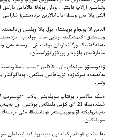
اۋدان اكىمدەرىن دە ارالاستىرۋىن سۇراپ وتىر. «پوليت
وتباسىن ارالاپ قايتتى، ودان بولەك قالاداعى بارلىق ا
الگى بالا مەن ونىڭ اتا-انالارىن ىزدەستىرۋ شاراسى ج
الدىن الا بولجام بويىنشا، بۇل بالا وبلىس ورتالىعىند
وبلىستىق اكىمدىگىنە ارنايى حات جولداپ، ىزدەستىرۋ 
مەملەكەتتىك ورگانداردان بوقتاعىش نارەستە مەن ون
حابارلايدى پاۆلودار پروكۋراتۋراسىنان.
ۆەدومستۆو سونداي-اق، قالالىق ءبىلىم باسقارماسىنا
مەكەمەدە تىركەۋدە تۇرماعانىن بىلگەن. پەداگوگتار ب
وتىر.
شىلدەنىڭ 21 ءى كۇنى ىلىنگەن بولاتىن. ول 
بەينەروليكتە اۆتوموبيليستەر قوعامىنىڭ ەكى ەرەسەك
سويلەگەن.
بەلسەندى قوعام وكىلدەرى بەينەروليكتە ايتىلعان س