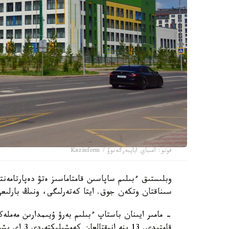
فوتو: اعىباي اياپبەرگەنوۆ / Kazinform
سىناقتان وتكەن جوق. ايتا كەتەرلىگى، ونىڭ بارلىعى
قامتىدى. 13 