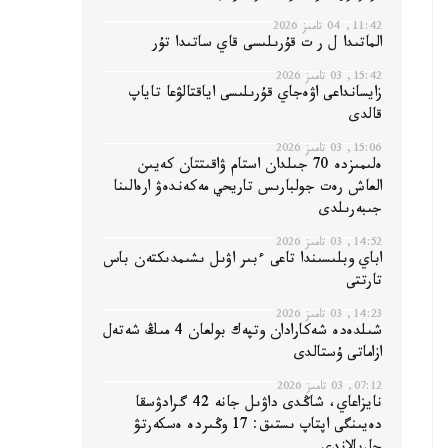
11:42, 04 تامىز 2026
الماتىدا ل ر ت قۇرىلىسى قاي ساتىدا تۇر
15:42, 03 تامىز 2026
زايسانداعى اۋەجاي قۇرىلىسى اياقتالۋعا تاياپ
قالدى
15:06, 03 تامىز 2026
ەلىمىزدە 70 جىلدان استام ۋاقىتتان كەيىن
العاش رەت جولبارىس تاريحي مەكەندەۋ ارەالىنا
جىبەرىلدى
14:52, 03 تامىز 2026
اباي وبلىسىندا تاعى ءبىر اۋىل ىشىمدىكتەن باس
تارتتى
14:23, 03 تامىز 2026
شىلدەدە شەكارادان وتپەك بولعان 4 مىڭ شەتەل
ازاماتى ۇستالدى
07:12, 03 تامىز 2026
نايزاعاي، شاڭدى داۋىل جانە 42 گرادۋسقا
دەيىنگى اپتاپ ىستىق: 17 وڭىردە ەسكەرتۋ