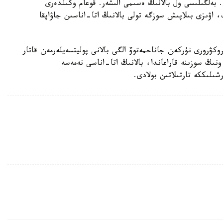
 بەلگىلىسى ول بالانىڭ ەسىمى الىشەر. قوعام وكىلدەرى
، اۋىزى بىلاپىش سوزگە تولى بالانىڭ اتا-اناسىن جاۋاپقا
روكۋرورى نۇركەن جاناحمەتوۆ الگى بالانى پوليتسەيلەرمەن قاتار
ونىڭ سوزىنە قاراعاندا، بالانىڭ اتا-اناسى نەمەسە
شىلىككە تارتىلاتىن بولادى.