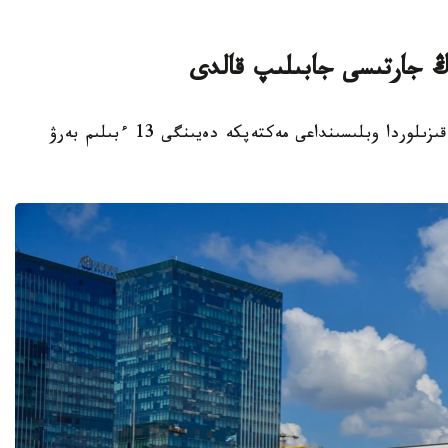
قىزىلوردا. KAZINFORM - بيىل قاڭتار ايىندا قىزىلوردا وبلىسىنداعى مەكتەپكە دەيىنگى 13 ءبىلىم بەرۋ