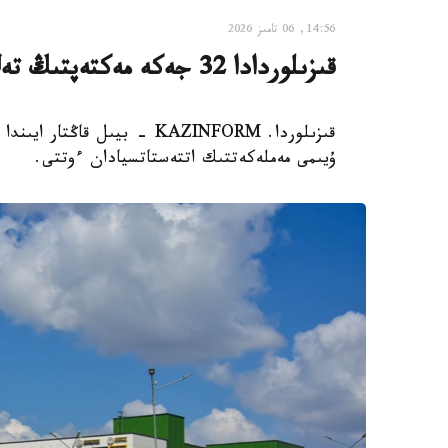
14:56, 06 تامىز 2026
قىزىلوردادا 32 جەكە مەكتەپتىڭ تەڭ جارتىسى جابىلىپ قالدى
ۇيىمى مەملەكەتتىك اتتەستاتسيادان ءوتتى.