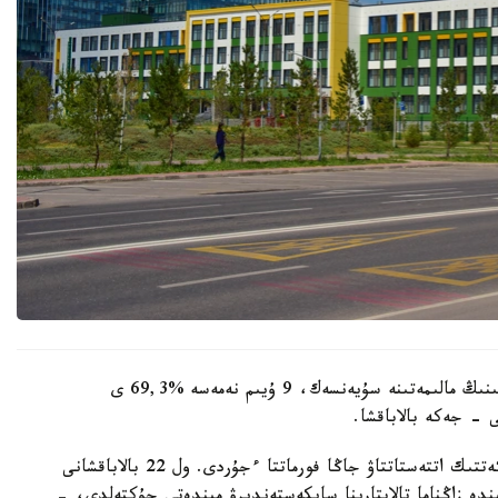
وبلىستىق ءبىلىم ساپاسىن قامتاماسىز ەتۋ دەپارتامەنتىنىڭ مالىمەتىنە سۇيەنسەك، 9 ۇيىم نەمەسە %69,3 ى
 - جەكە بالاباقشا.
- مامىر ايىنان باستاپ ءبىلىم بەرۋ ۇيىمدارىن مەملەكەتتىك اتتەستاتتاۋ جاڭا فورماتتا ءجۇردى. ول 22 بالاباقشانى
ىنە انىقتالعان كەمشىلىكتەردى 3 اي ىشىندە زاڭناما تالاپتارىنا سايكەستەندىرۋ مىندەتى جۇكتەلدى، -