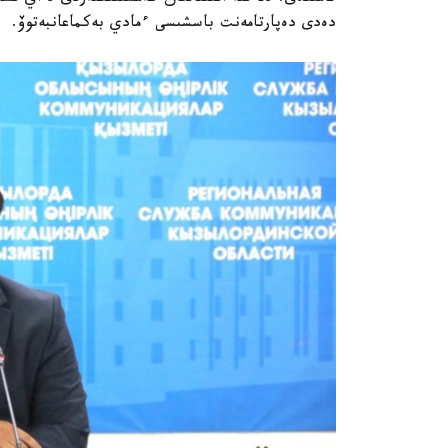
دەدى دەپارتامەنت باسشىسى ءمادي بەكماعانبەتوۆ.