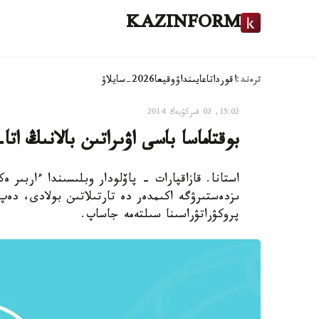
KAZINFORM
ترەند:
اقوردا
تاعايىنداۋ
وقيعا
2026-سايلاۋ
15:02, 02 قىركۇيەك 2014
بوقتاماسا باسى اۋىراتىن بالانىڭ ات
استانا. قازاقپارات - پاۆلودار وبلىسىندا ءاربىر 
پروكۋراتۋراسىنا سىلتەمە جاساپ.