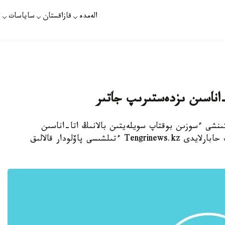
الەمدە
قازاقستان
ساياسات
ت
ا-اناسىن ىزدەستىرىپ جاتىر
ەكىنشى ءسوزىن بوقتاپ سويلەيتىن بالانىڭ اتا-اناسىن
ىزدەستىرۋگە اكىمدەر دە تارتىلاتىن بولادى، دەپ حابارلايدى Tengrinews.kz ءتىلشىسى پاۆلودار قالالىق