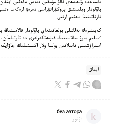
ماسەلەدە ۇندەمەي قالۋ مۇمكىن ەمەس ەكەنىن ايتقان.
پاۆلودار وبلىستىق پروكۋراتۋراسى دەرەۋ ارەكەت ەتىپ
تارتاتىنىنا سەنىم ارتتى.
كەيىنىرەك بەلگىلى بولعانىنداي پاۆلودار قالاسىنىڭ پ
ءبىلىم بەرۋ سالاسىنىڭ قىزمەتكەرلەرى دە تارتىلعان. 
اسىراۋشىسى تابىلاتىن بولسا ولار اكىمشىلىك جاۋاپكەر
ايماق
без автора
اۆتور