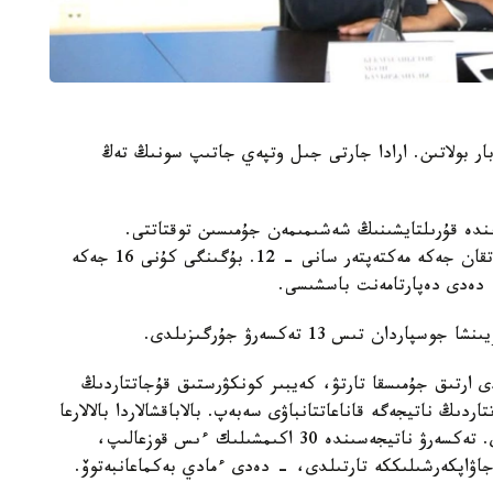
وبلىسىندا 32 جەكە مەكتەپ بار بولاتىن. ارادا جارتى جىل وتپەي جاتىپ سونىڭ تەڭ
ءوز ءوتىنىشى نەگىزىندە قۇرىلتايشىنىڭ شەشىمىمەن جۇمىسىن توقتاتتى.
ليتسەنزياسى بار، ءبىراق ءبىلىم بەرۋ قىزمەتىن توقتاتقان جەكە مەكتەپتەر سانى - 12. بۇگىنگى كۇنى 16 جەكە
 دەدى دەپارتامەنت باسشىسى.
 تىس 13 تەكسەرۋ جۇرگىزىلدى.
ى ارتىق جۇمىسقا تارتۋ، كەيبىر كونكۋرستىق قۇجاتتاردىڭ
ڭ ناتيجەگە قاناعاتتانباۋى سەبەپ. بالاباقشالاردا بالالارعا
زيان كەلۋ جاعدايلارى بويىنشا اتا-انالار شاعىمدانادى. تەكسەرۋ ناتيجەسىندە 30 اكىمشىلىك ءىس قوزعالىپ،
جاۋاپكەرشىلىككە تارتىلدى، - دەدى ءمادي بەكماعانبەتوۆ.