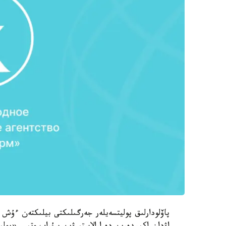
پاۆلودارلىق پوليتسەيلەر جەرگىلىكتى بيلىكتەن ءۇش 