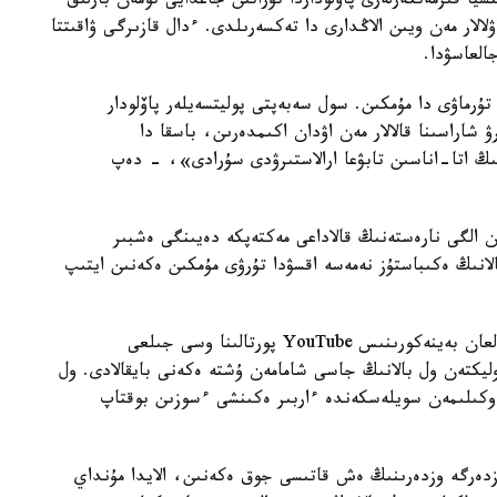
سيا قىزمەتكەرلەرى پاۆلوداردا تۇراتىن جاعدايى تومەن بارلىق
ۋلالار مەن ويىن الاڭدارى دا تەكسەرىلدى. ءدال قازىرگى ۋاقىتتا
العاسۋدا.
ا تۇرماۋى دا مۇمكىن. سول سەبەپتى پوليتسەيلەر پاۆلودار
شاراسىنا قالالار مەن اۋدان اكىمدەرىن، باسقا دا
ىڭ اتا-اناسىن تابۋعا ارالاستىرۋدى سۇرادى»، - دەپ
ن الگى نارەستەنىڭ قالاداعى مەكتەپكە دەيىنگى ەشبىر
الانىڭ ەكىباستۇز نەمەسە اقسۋدا تۇرۋى مۇمكىن ەكەنىن ايتىپ
ەسكە سالامىز، بوقتاپ سويلەيتىن بالانى ءتۇسىرىپ العان بەينەكورىنىس YouTube پورتالىنا وسى جىلعى
بەينەروليكتەن ول بالانىڭ جاسى شامامەن ۇشتە ەكەنى بايقالادى. ول
 وكىلىمەن سويلەسكەندە ءاربىر ەكىنشى ءسوزىن بوقتاپ
وزدەرگە وزدەرىنىڭ ەش قاتىسى جوق ەكەنىن، الايدا مۇنداي