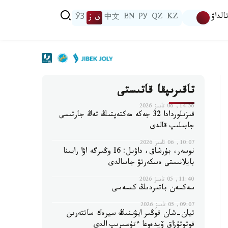
الداۋ
KZ
QZ
РУ
EN
中文
ق ز
ЎЗ
تاقىرىپقا قاتىستى
14:56, 06 تامىز 2026
قىزىلوردادا 32 جەكە مەكتەپتىڭ تەڭ جارتىسى
جابىلىپ قالدى
10:07, 06 تامىز 2026
نوسەر، بۇرشاق، داۋىل: 16 وڭىرگە اۋا رايىنا
بايلانىستى ەسكەرتۋ جاسالدى
11:40, 05 تامىز 2026
سەكسەن باتىردىڭ كىسەسى
09:07, 05 تامىز 2026
تيان-شان قوڭىر ايۋىنىڭ سيرەك ساتتەرىن
فوتوتۇزاق ۆيدەوعا ءتۇسىرىپ الدى