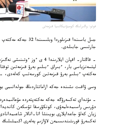
فوتو: وڭىرلىك كوممۋنيكاتسيا قىزمەتى
جىل باسىندا قىزىلوردا 
جارتىسى جابىلدى.
- قاڭتار- اقپان ايلارىندا 4 ى 
مەكتەپ ءبىلىم بەرۋ قىزمەتىن كورسەتىپ كەلەدى، -
وسى ۋاقىت ىشىندە جەكە ازاماتتاردىڭ جولدانىمى بويىنشا جوسپاردان
- مۇنداي تەكسەرۋگە جەكە مەكتەپتەردە مۇعالىمدەرد
دۇرىس راسىمدەلمەۋى، كونكۋرسقا تۇسكەن كانديداتتاردى
تەكسەرۋ قورىتىندىسىمەن لاۋازىم يەلەرى اكىمشىلىك 