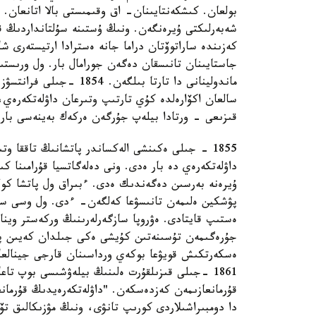
بولعان. كىشكەنتايىنان- اق وقىمىستى بالا اتانعان.
شەبەرلىكتى ۇيرەنگەن. ونىڭ ۇستىنە سۇلتانداردىڭ ق
كەزىندە ساراتوۆتان دراما جانە ەسترادا ارتيستەرى ش
جاستايىنان تانىسقان دەگەن جورامال بار. ول ورىستىڭ
ماندولينانى دا تارتا بى
سالعان اكۆارەلدە كۇي تارتىپ وتىرعان داۋلەتكەرەي، و
قىزىعى - ورتادا بيلەپ جۇرگەن ەركەك بەينەسى بار.
1855 - جىلى ەكىنشى الەكساندر پاتشانىڭ تاققا و
داۋلەتكەرەي دە بار ەدى. ونى دەلەگاتسيا قۇرامىنا ك
ۇيرەنە بەرسىن دەگەندىك ەدى. ءبىراق ول پاتشا كول
پۋشكين ەلىمەن تانىسۋعا كەلگەن- ءدى. ول وسى ساپ
ەستىپ قايتادى. ەۋروپا سازگەرلەرىنىڭ وركەستر ويناع
جۇرەگىمەن تۇسىنەتىن كۇيشى ەكى جىلدان كەيىن پۋ
ەسكەرتكىش قويۋعا بوكەي ورداسىنان قارجى جينالعا
1861 -جىلى قىزىلقۇرت ەلىنىڭ بيلەۋشىسى بوپ ت
قۇرمانعازىمەن كەزدەسكەن. "داۋلەتكەرەيدىڭ قۇرمان
دا دومبىراشىلاردى كورىپ تانۋى، ونىڭ مۋزىكالىق ت