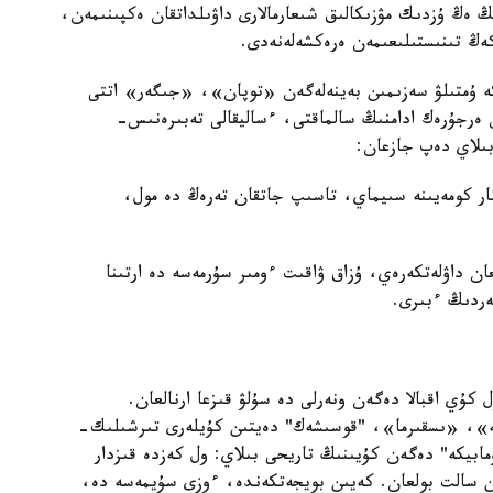
ڭ ەڭ ۇزدىك مۋزىكالىق شىعارمالارى داۋىلداتقان ەكپىنىمەن،
ەڭ تىنىستىلىعىمەن ەرەكشەلەنەدى.
ە ۇمتىلۋ سەزىمىن بەينەلەگەن «توپان»، «جىگەر» اتتى
ەرجۇرەك ادامنىڭ سالماقتى، ءساليقالى تەبىرەنىس-
بىلاي دەپ جازعان:
ار كومەيىنە سىيماي، تاسىپ جاتقان تەرەڭ دە مول،
 داۋلەتكەرەي، ۇزاق ۋاقىت ءومىر سۇرمەسە دە ارتىنا
ردىڭ ءبىرى.
كۇي اقبالا دەگەن ونەرلى دە سۇلۋ قىزعا ارنالعان.
»، «ىسقىرما»، "قوسىشەك" دەيتىن كۇيلەرى تىرشىلىك-
مابيكە" دەگەن كۇيىنىڭ تاريحى بىلاي: ول كەزدە قىزدار
تىن سالت بولعان. كەيىن بويجەتكەندە، ءوزى سۇيمەسە دە،