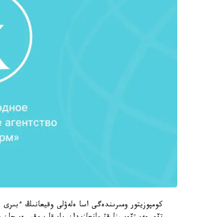
كومپوزيتور ومىرىندەگى اسا ەلەۋلى وقيعانىڭ ءبىرى 