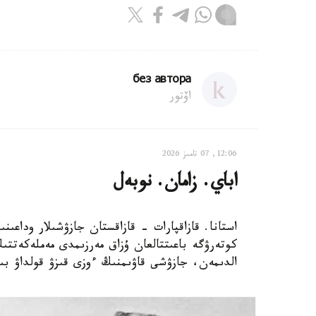
без автора
اۆتور
12:06, 07 تامىز 2026
اباي. زامان. نوبەل
استانا. قازاقپارات - قازاقستان جازۋشىلار وداعى
كوتەرۋگە باعىتتالعان ۇزاق مەرزىمدى مەملەكەتتىك
الدىمەن، جازۋشى قاۋىمنىڭ ءوزى قىزۋ قولداۋ بى