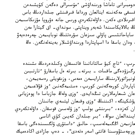
 دومبىرانى تاماشا ورىنداۋشى ءمۇسىرالى دەگەن كۇيشىدەن
ىسقى مەكەنىنە اينالعان ورداعا قىرقىنشى جىلداردىڭ باس
اقىرىلادى ەكەن. داۋلەتكەرەي ورىس جانە ەۋروپا مۋزىكاسىمەن
 بالالايكاسىندا شەبەر ويناپتى. سونداي- اق گيتارا مەن
لگەن. 1854 -جىلى فرانتسۋز ساياحاتشىسى پاۋلي سىزعان سۋرەتتىڭ نوبايىمەن چەرەدەيەۆ
دان باسقا دا اسپاپتاردا ورىنداۋشىلار بەينەلەنگەن. ەڭ
تىرىپ، ءتاج كيۋ سالتاناتىنا قاتىسقان وكىلدەردىڭ ىشىندە
ىرگىزۋدەگى ماقسات - بىرتە- بىرتە ەل باسقارۋ ءتارتىبىن
ونيزاتورلارىنىڭ سارايىمەن ەمەس، وزىقويلى رەسەيمەن،
اردان كورمەگەنىن كورىپ، ەستىمەگەنىن ءوز قۇلاعىمەن
ان شىعارمالارىن تىڭدايدى. ءوزى ولەڭ جازباسا دا پوەزيانى
شكينگە، اكىننىڭ ءوزى وقىعان ليتسەي جانىنان
ن كەزدە، ءبىرىنشى بولىپ ءوز ۇلەسىن قوسقان. داۋلەتكەرەي
اعايىندالعان سوڭ، ءبىر جىلدان كەيىن كۇي اتاسى
عازىمەن اڭگىمەلەسىپ، حالىق ءداستۇرى ۇلگىسىندەگى باسقا
ۆورچەستۆوسىنا قاتتى اسەر ەتەدى"، - دەپ جازادى اكادەميك