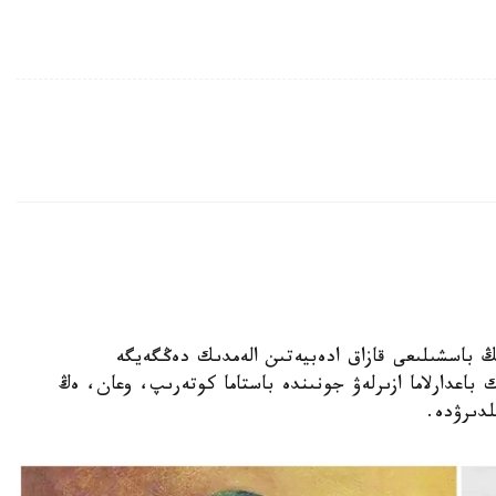
نىڭ باسشىلىعى قازاق ادەبيەتىن الەمدىك دەڭگەيگە
 باعدارلاما ازىرلەۋ جونىندە باستاما كوتەرىپ، وعان، ەڭ
لدىرۋدە.