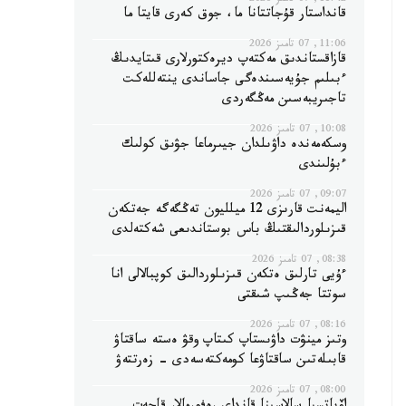
11:42, 07 تامىز 2026
قانداستار قۇجاتتانا ما، جوق كەرى قايتا ما
11:06, 07 تامىز 2026
قازاقستاندىق مەكتەپ ديرەكتورلارى قىتايدىڭ
ءبىلىم جۇيەسىندەگى جاساندى ينتەللەكت
تاجىريبەسىن مەڭگەردى
10:08, 07 تامىز 2026
وسكەمەندە داۋىلدان جيىرماعا جۋىق كولىك
ءبۇلىندى
09:07, 07 تامىز 2026
اليمەنت قارىزى 12 ميلليون تەڭگەگە جەتكەن
قىزىلوردالىقتىڭ باس بوستاندىعى شەكتەلدى
08:38, 07 تامىز 2026
ءۇيى تارلىق ەتكەن قىزىلوردالىق كوپبالالى انا
سوتتا جەڭىپ شىقتى
08:16, 07 تامىز 2026
وتىز مينۋت داۋىستاپ كىتاپ وقۋ ەستە ساقتاۋ
قابىلەتىن ساقتاۋعا كومەكتەسەدى - زەرتتەۋ
08:00, 07 تامىز 2026