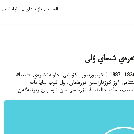
الەمدە
قازاقستان
ساياسات
ت
كەرەي شىعاي ۇلى
استانا. قازاقپارات - داۋلەتكەرەي شىعاي ۇلى (1820-1887 ) كومپوزيتور، كۇيشى. داۋلەتكەرەي ادامنىڭ
تتاعى ءوز كوزقاراسىن قورعاعان. ول كوپ ساياحات
دەسىپ، جاي حالىقتىڭ تۇرمىسى مەن ءومىرىن زەرتتەگەن.