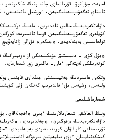
احمەت جۇبانوۆ. قۇرمانعازى جانە ونىڭ شاكىرتتەرىنى
تاستاي تەگەۋىرىندىلىگىمەن، ءورشىل باتىلدىعى، ك
داۋلەتكەرەيدىڭ حالىق تاعدىرىن، ەلدىڭ ەركىندىكك
كۇيلەرى تەگەۋرىندىلىگىمەن قوسا تاقسىرەت كورگەن 
تولعانىسىن بەينەلەيدى. «جىگەر» تۋرالى زاتايەۆيچ 
«بۇل كۇي - دىبىستىق مۇمكىندىگى از دومبىرانىڭ ت
كوتەرىڭكى لەپتەگى ءمان- ماڭىزى زور شىعارما».
وتكەن عاسىردىڭ جەتپىسىنشى جىلدارى قايتىس بولعان
ولمەس، وشپەس مۇرا قالدىرىپ كەتكەن ۇلى كۇيشىلە
شىعارماشىلىعى
ونىڭ العاشقى شىعارمالارىنىڭ ءبىرى «اقجەلەڭ». بۇل 
داۋلەتكەرەيدىڭ «قوڭىر»، «جەلدىرمە»، «كەرىلمە
تۇرمىستاعى ءار الۋان كورىنىستەردى بەينەلەيدى. "جۇ
كىشكەنتايىنان ءوزى بىلمەيتىن بىرەۋگە اتاستىرىلا