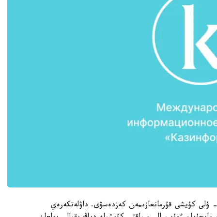
- ۇلى كۇيشى قۇرمانعازىمەن كەزدەسۋى. داۋلەتكەرەي