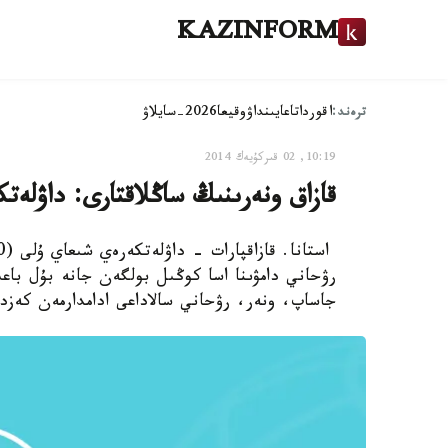
KAZINFORM
ترەند:
اقوردا
تاعايىنداۋ
وقيعا
2026-سايلاۋ
10:19, 02 قىركۇيەك 2014
قازاق ونەرىنىڭ ساڭلاقتارى: داۋلەت
رۋحاني دامۋىنا اسا كوڭىل بولگەن جانە بۇل باعى
جاساپ، ونەر، رۋحاني سالاداعى ادامدارمەن كەز