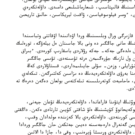
بايجۇما، ءمۇسىرالى سياقتى كۇيشىلەردىڭ ىقپالى بولعان.
راسىنىڭ قالىپتاسىپ، شىعارماشىلىعى دامىدى. داۋلەتكەرەي
دى، ءومىر فيلوسوفياسىن، ۋاقىت ليريكاسىن، حالىق تاريحىن
 جىلدار شاماسىندا قازىرگى ورال وبلىسىنىڭ وردا اۋدانىندا اۋقاتتى وتباسىندا
ڭ حانى جاڭگىر دە ونى بالا جاسىنان ەل بيلەۋگە، تورەلىك
سول ەلدەگى جەكە- جەكە رۋلاردى باسقارىپ كورەدى. ءبىراق
نىن ول نازىك جۇرەگىمەن ەرتە تۇسىنەدى. تۋىسى جاڭگىر
 شۇرايلى، وزەن- سۋلى جايىلىمداردى، قىستاۋلاردى كەڭ
ىنا بەرۋى داۋلەتكەرەيدىڭ دە ىزاسىن كەلتىرگەن. تىكەلەي
اعى يساتاي، ماحامبەت كوتەرىلىسىنە تىلەكتەس بولعان دەگەن دەرەك تە
ادى.
ۆتىڭ ايتۋىنا قاراعاندا، داۋلەتكەرەيدىڭ تۋعان جيەنى،
كەيحانوۆ كۇيشىنىڭ ەلۋ شاقتى كۇيىن تارتادى ەكەن. داڭقتى
ى كورىنەدى. داۋلەتكەرەي بالا كەزىندە مولدادان وقىپ،
يىن گەنەرال دارەجەسىنە دەيىن جەتكەن حان جاڭگىر وردادا
. داۋلەتكەرەي ورىسشا ۇيرەنىپ، وقي دا، جازا دا الاتىن