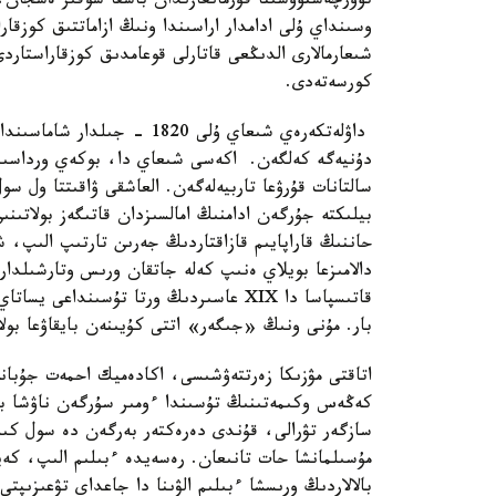
تۆورچەستۆوسىنا قۇرمانعازىدان باسقا سوقىر ەسجان، 
وسىنداي ۇلى ادامدار اراسىندا ونىڭ ازاماتتىق كوزقا
شىعارمالارى الدىڭعى قاتارلى قوعامدىق كوزقاراستار
كورسەتەدى.
داۋلەتكەرەي شىعاي ۇلى 1820 -
دۇنيەگە كەلگەن. اكەسى شىعاي دا، بوكەي ورداسىنى
سالتانات قۇرۋعا تاربيەلەگەن. العاشقى ۋاقىتتا ول 
بيلىكتە جۇرگەن ادامنىڭ امالسىزدان قاتىگەز بولاتى
حاننىڭ قاراپايىم قازاقتاردىڭ جەرىن تارتىپ الىپ،
دالامىزعا بويلاي ەنىپ كەلە جاتقان ورىس وتارشىلدار
قاتىسپاسا دا XIX عاسىردىڭ ورتا تۇسىند
بار. مۇنى ونىڭ «جىگەر» اتتى كۇيىنەن بايقاۋعا بول
اتاقتى مۋزىكا زەرتتەۋشىسى، اكادەميك احمەت جۇبانو
كەڭەس وكىمەتىنىڭ تۇسىندا ءومىر سۇرگەن ناۋشا بو
سازگەر تۋرالى، قۇندى دەرەكتەر بەرگەن دە سول كىس
مۇسىلمانشا حات تانىعان. رەسەيدە ءبىلىم الىپ، كە
بالالاردىڭ ورىسشا ءبىلىم الۋىنا دا جاعداي تۋعىزىپتى