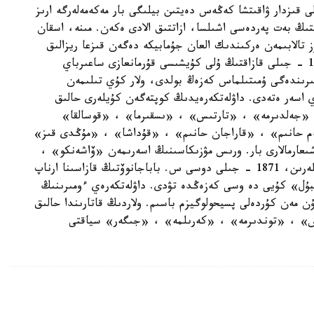
 قىزدار ۋاقىتشا كەڭەس دەيتىن بيلىگى بار مەكەمەلەرگە ارىز
تىڭ بەت پەردەسى اشىلسا، ازاتتىق الادى ەكەن. مىنە، اسقان
 تالابىمەن ەركىندىك العان جۇمابيكە دەگەن قىزعا ريزالىق
سەزىمىن داۋلەتكەرەي كۇي ارقىلى جەتكىزگەن. 1869 - جىلى قازاقتىڭ ۇلى كۇيشىسى قۇرمانعازى ساعىرباي
ىرىندەگى ۇمىتىلماس كەزەڭ بولدى، ولار كۇي تىلىمەن
 اسەر ەتەدى. داۋلەتكەرەيدىڭ كوپتەگەن كۇيلەرى حالىق
عى «جەلدىرمە» ، «تارتىس» ، «ىسقىرما» ، «قوسالقا»
ەم حانىم» ، «قاراجان حانىم» ، «قۇداشا» ، «مۇڭدى قىز»
ىعارمالارى بار. ورىس مۋزىكاسىنىڭ اسەرىمەن «ۆاشەنكو» ،
«قوس ىشەك» ، «قوڭىر» ، «توپان» ت. ب. كۇيلەرىن، 1871 - جىلى دوسى س. باباجانوۆتىڭ قازاسىنا ارناپ
بۇل» كۇيى دە وسى كەزەڭدە تۋدى. داۋلەتكەرەي ءومىرىنىڭ
ن مەن كۇردەلى پسيحولوگيزم باسىم. ولاردىڭ قاتارىندا حالىق
لىس» ، «توندىرمە» ، «كەرىلمە» ، «جىگەر» سياقتى