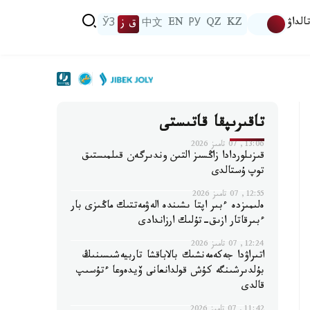
الداۋ
KZ
QZ
РУ
EN
中文
ق ز
ЎЗ
تاقىرىپقا قاتىستى
13:06, 07 تامىز 2026
قىزىلوردادا زاڭسىز التىن وندىرگەن قىلمىستىق
توپ ۇستالدى
12:55, 07 تامىز 2026
ەلىمىزدە ءبىر اپتا ىشىندە الەۋمەتتىك ماڭىزى بار
ءبىرقاتار ازىق-تۇلىك ارزاندادى
12:24, 07 تامىز 2026
اتىراۋدا جەكەمەنشىك بالاباقشا تاربيەشىسىنىڭ
بۇلدىرشىنگە كۇش قولدانعانى ۆيدەوعا ءتۇسىپ
قالدى