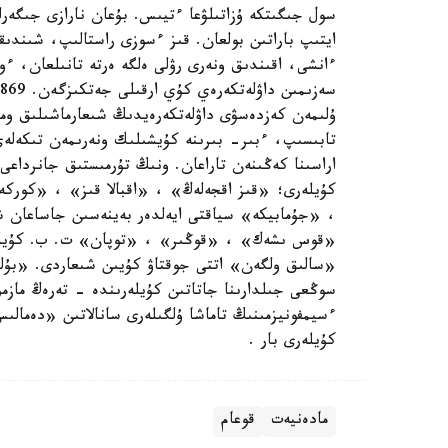
سول جىگىتكە ۇزاتىلۋعا ءتيىس. بۇعان نارازى جىگەرلى
ايتىپ باراتىن بولعان. قىز ءسوزى راستالىپ، شىندىق
ءانشى، اقىندىق ونەرى رۋلى ەلگە ەرتە تانىلعان، ءوز
ۇلىمەن كەزدەسۋى داۋلەتكەرەيدىڭ شىعارماشىلىق وم
تابىسىپ، ءبىر- بىرىنە كۇيشىلىك ونەرىمەن تىكەلەي
اراسىنا كەڭىنەن تاراعان. ونىڭ تۇرمىستىق جانردا
كۇيلەرى؛ «قىز اقجەلەڭ» ، «اقبالا قىز» ، «كورك
، «جۇمابيكە» سياقتى ايەلدەر بەينەسىن جاساعان ش
«سالىق ولگەن» اتتى جوقتاۋ كۇيىن شىعاردى. «بۇل
سوڭعى جىلدارىنا جاتاتىن كۇيلەرىندە - تەرەڭ مازمۇ
ءسيمفونيزمىنىڭ تاماشا ۇلگىلەرى سانالاتىن «دەما
كۇيلەرى بار .
مادەنيەت
قوعام