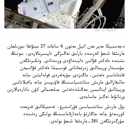
Фото: Space
دجەسسيكا مەير مەن انيل مەنون 6 ساعات 27 مينۋتقا سوزىلعان
عارىشقا شىعۋ كەزىندە بارلىق نەگىزگى تاپسىرمالاردى، سونىڭ
ىشىندە ەلەكتر قۋاتىن دايىنداۋدى ورىندادى. وتكىزىلگەن
جۇمىستار وربيتالىق زەرتحانانى قوسىمشا ەلەكتر قۋاتىمەن
قامتاماسىز ەتەتىن، ماڭىزدى جۇيەلەردى قولدايتىن جانە
حالىقارالىق عارىش ستانتسياسىنىڭ قاۋىپسىز جانە باقىلاناتىن
وربيتالىق اينالىمىن جەڭىلدەتەتىن جىلجىمالى كۇن باتارەيالارىن
ورناتۋعا نەگىز جاسايدى.
بۇل عارىش ستانتسياسىن قۇراستىرۋ، تەحنيكالىق قىزمەت
كورسەتۋ جانە جاڭارتۋ باعدارلاماسىنىڭ بولىگى رەتىندە
جۇرگىزىلگەن 281-عارىشقا شىعۋ بولدى.