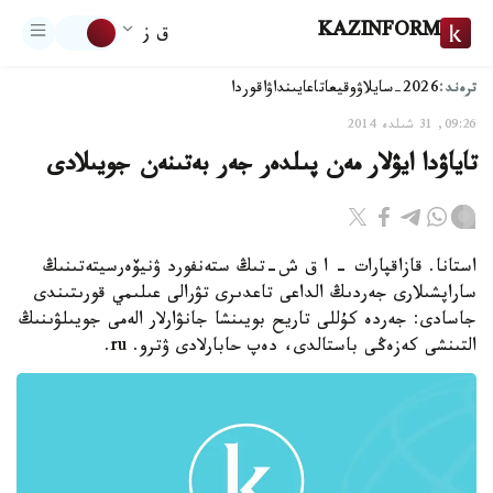
KAZINFORM
ق ز
ترەند:
2026-سايلاۋ
وقيعا
تاعايىنداۋ
اقوردا
09:26, 31 شىلدە 2014
تاياۋدا ايۋلار مەن پىلدەر جەر بەتىنەن جويىلادى
استانا. قازاقپارات - ا ق ش-تىڭ ستەنفورد ۋنيۆەرسيتەتىنىڭ
ساراپشىلارى جەردىڭ الداعى تاعدىرى تۋرالى عىلىمي قورىتىندى
جاسادى: جەردە كۇللى تاريح بويىنشا جانۋارلار الەمى جويىلۋىنىڭ
التىنشى كەزەڭى باستالدى، دەپ حابارلادى ۋترو. ru.