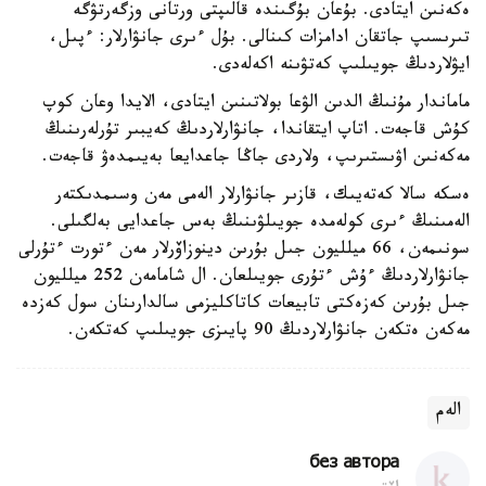
ەكەنىن ايتادى. بۇعان بۇگىندە قالىپتى ورتانى وزگەرتۋگە
تىرىسىپ جاتقان ادامزات كىنالى. بۇل ءىرى جانۋارلار: ءپىل،
ايۋلاردىڭ جويىلىپ كەتۋىنە اكەلەدى.
ماماندار مۇنىڭ الدىن الۋعا بولاتىنىن ايتادى، الايدا وعان كوپ
كۇش قاجەت. اتاپ ايتقاندا، جانۋارلاردىڭ كەيبىر تۇرلەرىنىڭ
مەكەنىن اۋىستىرىپ، ولاردى جاڭا جاعدايعا بەيىمدەۋ قاجەت.
ەسكە سالا كەتەيىك، قازىر جانۋارلار الەمى مەن وسىمدىكتەر
الەمىنىڭ ءىرى كولەمدە جويىلۋىنىڭ بەس جاعدايى بەلگىلى.
سونىمەن، 66 ميلليون جىل بۇرىن دينوزاۆرلار مەن ءتورت ءتۇرلى
جانۋارلاردىڭ ءۇش ءتۇرى جويىلعان. ال شامامەن 252 ميلليون
جىل بۇرىن كەزەكتى تابيعات كاتاكليزمى سالدارىنان سول كەزدە
مەكەن ەتكەن جانۋارلاردىڭ 90 پايىزى جويىلىپ كەتكەن.
الەم
без автора