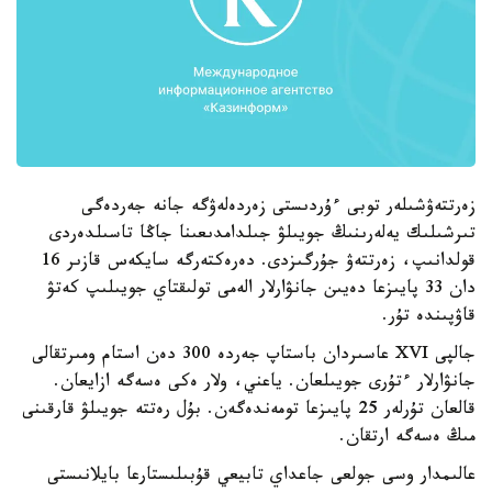
زەرتتەۋشىلەر توبى ءۇردىستى زەردەلەۋگە جانە جەردەگى
تىرشىلىك يەلەرىنىڭ جويىلۋ جىلدامدىعىنا جاڭا تاسىلدەردى
قولدانىپ، زەرتتەۋ جۇرگىزدى. دەرەكتەرگە سايكەس قازىر 16
دان 33 پايىزعا دەيىن جانۋارلار الەمى تولىقتاي جويىلىپ كەتۋ
قاۋپىندە تۇر.
جالپى XVI عاسىردان باستاپ جەردە 300 دەن استام ومىرتقالى
جانۋارلار ءتۇرى جويىلعان. ياعني، ولار ەكى ەسەگە ازايعان.
قالعان تۇرلەر 25 پايىزعا تومەندەگەن. بۇل رەتتە جويىلۋ قارقىنى
مىڭ ەسەگە ارتقان.
عالىمدار وسى جولعى جاعداي تابيعي قۇبىلىستارعا بايلانىستى