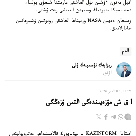
انيل مەنون ءۇشىن بۇل العاشقى عارىشقا شىعۋى بولسا،
دجەسسيكا مەيردىڭ وسىمەن التىنشى رەت ۇشتى.
وسىعان دەيىن NASA وربيتاعا العاشقى روبوتىن ۇشىرعانىن
حابارلادىق.
الەم
ريزابەك نۇسىپبەك ۇلى
اۆتور
11:25, 07 تامىز 2026
ا ق ش مۋزەيىندەگى التىن ۇزەڭگى
استانا. KAZINFORM - نيۋ-يورك قالاسىنداعى مەتروپوليتەن