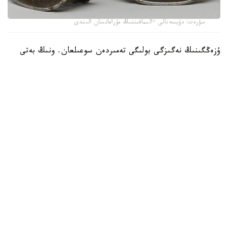
سۋرەت: دۇيسەنالى ءالىماقىننىڭ مۇراعاتىنان الىندى
ۇزەڭگىنىڭ نەگىزگى بولىگى تەمىردەن سوعىلعان. ونىڭ بەتى
التىن جانە كۇمىس اشەكەيلەرمەن بەزەندىرىلىپ، تابان تىرەيتىن
بولىگىنىڭ جيەگى نازىك ورنەكتەرمەن كومكەرىلگەن. ولشەمى -
15,9 × 19 سانتيمەتر. بۇل بۇيىم سول داۋىردەگى دالا
ۇستالارىنىڭ تەمىر وڭدەۋ، زەرگەرلىك جانە كوركەم اشەكەيلەۋ
ونەرىنىڭ جوعارى دەڭگەيدە بولعانىن كورسەتەدى.
كوشپەلى وركەنيەتتە ۇزەڭگى تەك اتقا مىنۋگە ارنالعان قۇرال عانا
ەمەس، يەسىنىڭ الەۋمەتتىك مارتەبەسىن بىلدىرەتىن ماڭىزدى
بەلگى بولعان. اسىرەسە التىن جانە كۇمىسپەن اپتالعان ۇزەڭگىلەر
اقسۇيەكتەر مەن بيلەۋشى اۋلەت وكىلدەرىنە ءتان بولعانى
بەلگىلى.
جازۋدا نە جازىلعان؟
جادىگەردىڭ ەرەكشەلىگى - ونىڭ بويىندا كونە ۇيعىر جازۋىمەن