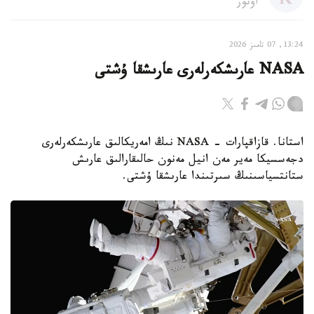
اۆتور
13:24, 07 تامىز 2026
NASA عارىشكەرلەرى عارىشقا ۇشتى
استانا. قازاقپارات - NASA نىڭ امەريكالىق عارىشكەرلەرى
دجەسسيكا مەير مەن انيل مەنون حالىقارالىق عارىش
ستانتسياسىنىڭ سىرتىندا عارىشقا ۇشتى.