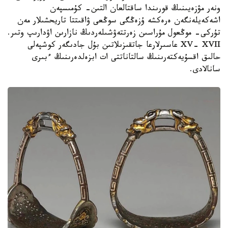
ونەر مۋزەيىنىڭ قورىندا ساقتالعان التىن- كۇمىسپەن
اشەكەيلەنگەن ەرەكشە ۇزەڭگى سوڭعى ۋاقىتتا تاريحشىلار مەن
تۇركى- موڭعول مۇراسىن زەرتتەۋشىلەردىڭ نازارىن اۋدارىپ وتىر.
XV- XVII عاسىرلارعا جاتقىزىلاتىن بۇل جادىگەر كوشپەلى
حالىق اقسۇيەكتەرىنىڭ سالتاناتتى ات ابزەلدەرىنىڭ ءبىرى
سانالادى.