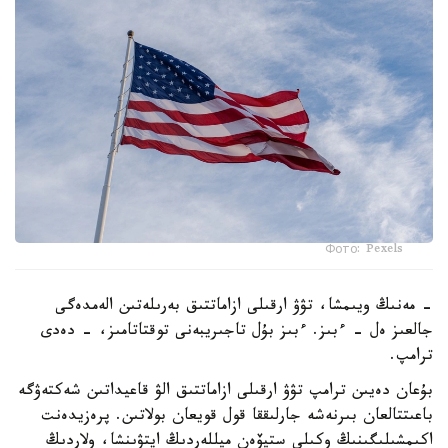
Фото: Pexels
- مەنىڭ ويىمشا، تۋۋ ارقىلى ازاماتتىق بەرىلەتىن الەمدەگى
جالعىز ەل - ءبىز. ءبىز بۇل تاجىريبەنى توقتاتامىز، - دەدى
ترامپ.
بۇعان دەيىن ترامپ تۋۋ ارقىلى ازاماتتىق الۋ قاعيداتىن شەكتەۋگە
باعىتتالعان بىرنەشە جارلىققا قول قويعان بولاتىن. پرەزيدەنت
اكىمشىلىگىنىڭ وكىلى ستيۆەن ميللەردىڭ ايتۋىنشا، ولاردىڭ