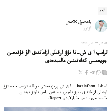
الەم
باقىتجول كاكەش
اۆتور
17:08, 07 تامىز 2026
ترامپ ا ق ش-تا تۋۋ ارقىلى ازاماتتىق الۋ قۇقىعىن
جويعىسى كەلەتىنىن مالىمدەدى
استانا. kazinform - ا ق ش پرەزيدەنتى دونالد ترامپ ەلدە تۋۋ
ارقىلى ازاماتتىق بەرۋ تاجىريبەسىنەن باس تارتۋ نيەتىن
مالىمدەدى، دەپ حابارلايدى Report.