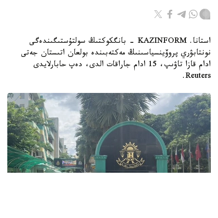
استانا. KAZINFORM - بانگكوكتىڭ سولتۇستىگىندەگى
نونتابۋري پروۆينسياسىنىڭ مەكتەبىندە بولعان اتىستان جەتى
ادام قازا تاۋىپ، 15 ادام جاراقات الدى، دەپ حابارلايدى
Reuters.