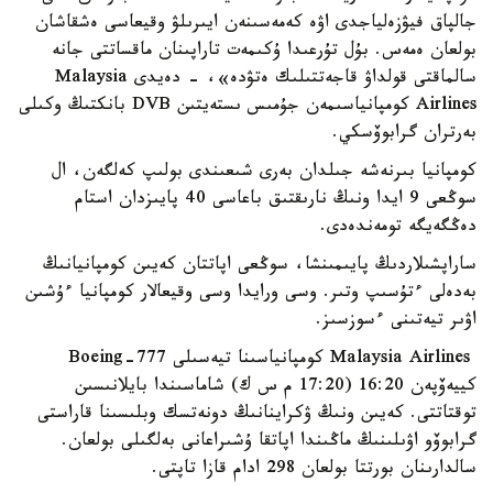
جالپاق فيۋزەلياجدى اۋە كەمەسىنەن ايىرىلۋ وقيعاسى ەشقاشان
بولعان ەمەس. بۇل تۇرعىدا ۇكىمەت تاراپىنان ماقساتتى جانە
سالماقتى قولداۋ قاجەتتىلىك ەتۋدە»، - دەيدى Malaysia
Airlines كومپانياسىمەن جۇمىس ىستەيتىن DVB بانكتىڭ وكىلى
بەرتران گرابوۆسكي.
كومپانيا بىرنەشە جىلدان بەرى شىعىندى بولىپ كەلگەن، ال
سوڭعى 9 ايدا ونىڭ نارىقتىق باعاسى 40 پايىزدان استام
دەڭگەيگە تومەندەدى.
ساراپشىلاردىڭ پايىمىنشا، سوڭعى اپاتتان كەيىن كومپانيانىڭ
بەدەلى ءتۇسىپ وتىر. وسى ورايدا وسى وقيعالار كومپانيا ءۇشىن
اۋىر تيەتىنى ءسوزسىز.
Malaysia Airlines كومپانياسىنا تيەسىلى Boeing-777
كييەۆپەن 16:20 (17:20 م س ك) شاماسىندا بايلانىسىن
توقتاتتى. كەيىن ونىڭ ۋكراينانىڭ دونەتسك وبلىسىنا قاراستى
گرابوۆو اۋىلىنىڭ ماڭىندا اپاتقا ۇشىراعانى بەلگىلى بولعان.
سالدارىنان بورتتا بولعان 298 ادام قازا تاپتى.