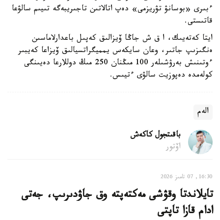
ءبىرى «بوسانۋ تۋريزمى» دەپ اتالاتىن تاجىريبەگە تىيىم سالۋعا
قاتىستى.
ايتا كەتەيىك، ا ق ش جاڭا ۆيزالىق كەپىل باعدارلاماسىن
ەنگىزىپ جاتىر، وعان سايكەس يمميگراتسيالىق ۆيزاعا كەيبىر
ءوتىنىش بەرۋشىلەر 100 مىڭنان 250 مىڭ دوللارعا دەيىنگى
كولەمدە دەپوزيت سالۋى ءتيىس.
الەم
باقىتجول كاكەش
اۆتور
16:30, 07 تامىز 2026
تايلاندتا وقۋشى مەكتەپتە وق جاۋدىرىپ، جەتى
ادام قازا تاپتى