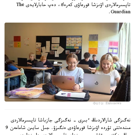
تاپسىرمالاردى اۋىزشا قورعاۋى كەرەك، دەپ حابارلايدى The
Guardian.
Фото: Euronews
نەگىزگى شارالاردىڭ ءبىرى - نەگىزگى جازباشا تاپسىرمالاردى
مىندەتتى تۇردە اۋىزشا قورعاۋدى ەنگىزۋ. جىل سايىن شامامەن 9