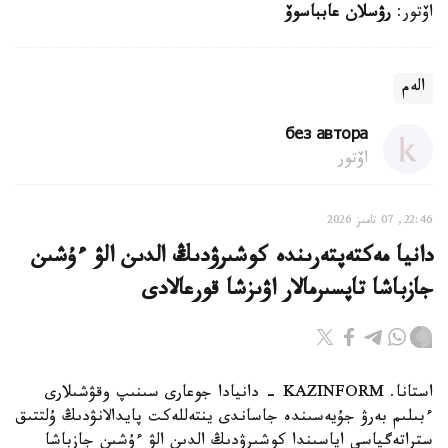
اۆتور:
رۋسلان عابباسوۆ
الەم
без автора
اۆتور
22:46, 07 تامىز 2026
دانيا مەكتەپتەرىندە كوشىرۋدىڭ الدىن الۋ ءۇشىن
جازباشا تاپسىرمالار اۋىزشا قورعالادى
استانا. KAZINFORM - دانيادا جوعارى سىنىپ وقۋشىلارى
ءبىلىم بەرۋ جۇيەسىندە جاساندى ينتەللەكت پايدالانۋدىڭ ۇلتتىق
ستراتەگياسى اياسىندا كوشىرۋدىڭ الدىن الۋ ءۇشىن جازباشا