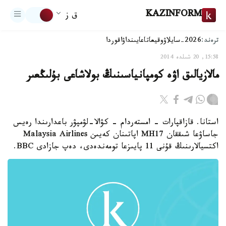
KAZINFORM
ق ز
ترەند:
2026-سايلاۋ
وقيعا
تاعايىنداۋ
اقوردا
15:58, 20 شىلدە 2014
مالازيالىق اۋە كومپانياسىنىڭ بولاشاعى بۇلىڭعىر
استانا. قازاقپارات - امستەردام - كۋالا-لۋمپۋر باعدارىندا رەيس
جاساۋعا شىققان MH17 اپاتىنان كەيىن Malaysia Airlines
اكتسيالارىنىڭ قۇنى 11 پايىزعا تومەندەدى، دەپ جازادى BBC.