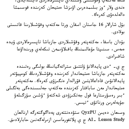
مىڭ مەكتەپ وقۋشىسى وسىنداي تاپسىرمالاردى دايىندايدى،
ەندى ولار ءوز بىلىمدەرىن اۋىزشا ەمتيحان كەزىندە قوسىمشا
دالەلدەۋى كەرەك.
بۇل شارالار 16 جاستان اسقان ورتا مەكتەپ وقۋشىلارىنا قاتىستى
بولادى.
بۇدان باسقا، مەكتەپتەر وقۋشىلاردى جازباشا تاپسىرمالاردى ۇيدە
ەمەس، سىنىپتا مۇعالىمنىڭ باقىلاۋىمەن تىكەلەي ورىنداۋعا
شاقىرادى.
ج ي- ءدى پايدالانۋ ۇلتتىق ستراتەگيانىڭ بولىگى رەتىندە
مەكتەپتەر جازباشا ەمتيحاندار كەزىندە وقۋشىلاردىڭ كومپيۋتەر
پايدالانۋىن قاداعالايتىن قۇرالدار ەنگىزۋى كەرەك. مەكتەپتەر
ەمتيحاندار مەن ساباقتار كەزىندە مەكتەپ جەلىسىندەگى بەلگىلى
ءبىر رەسۋرستارعا قول جەتكىزۋدى شەكتەۋ ءۇشىن سۇزگىلەۋ
جۇيەلەرىن ورناتۋى ءتيىس.
وسىعان دەيىن QyzPU ستۋدەنتتەرى پەداگوگتەرگە ارنالعان
AI- Lesson Study ج ي پلاتفورماسىن ازىرلەگەنىن حابارلادىق.