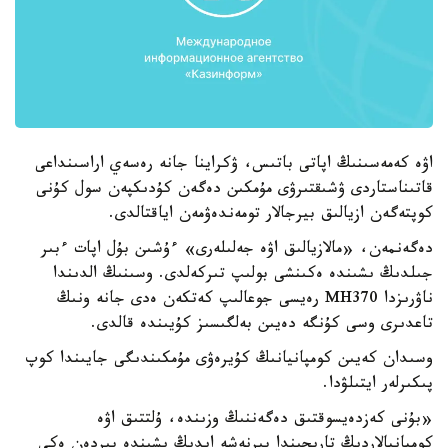
اۋە كەمەسىنىڭ اپاتى باتىس، ۋكراينا جانە رەسەي اراسىنداعى
قاتىناستاردى ۋشىقتىرۋى مۇمكىن دەگەن كۇدىكپەن سول كۇنى
كوپتەگەن ازيالىق بيرجالار تومەندەۋمەن اياقتالدى.
دەگەنمەن، «مالازيالىق اۋە جەلىلەرى» ءۇشىن بۇل اپات ءبىر
جىلدىڭ ىشىندە ەكىنشى بولىپ تىركەلدى. وسىنىڭ الدىندا
ناۋرىزدا MH370 رەيسى جوعالىپ كەتكەن ەدى جانە ونىڭ
تاعدىرى وسى كۇنگە دەيىن بەلگىسىز كۇيىندە قالدى.
وسىدان كەيىن كومپانيانىڭ كۇيرەۋى مۇمكىندىگى جايىندا كوپ
پىكىرلەر ايتىلۋدا.
«بۇنى كەزدەيسوقتىق دەگەننىڭ وزىندە، ۇلتتىق اۋە
كومپانيالاردىڭ تاريحىندا بىرنەشە ايدىڭ ىشىندە بىردەن ەكى