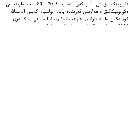
فليپپينگ ا ق ش-تا وتكەن عاسىردىڭ 70- 80 -جىلدارىنداعى
ەكونوميكالىق داعدارىس كەزىندە پايدا بولىپ، كەيىن الەمنىڭ
كوپتەگەن ەلىنە تارادى. قازاقستاندا ونىڭ العاشقى بەلگىلەرى
2000 -جىلداردىڭ باسىندا بايقالدى. ول كەزدە تۇرعىن ءۇي
قۇرىلىسى قارقىندى ءجۇرىپ، سۇرانىس جوعارى بولعاندىقتان،
ينۆەستورلار پاتەردى جوندەۋسىز- اق قىمباتقا قايتا ساتىپ،
تابىس تاپتى.