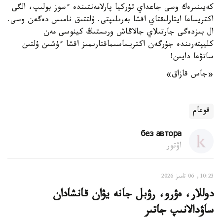
كەيىنىرەك وسى جاعداي تۇركيا پارلامەنتىندە ءسوز بولىپ، الگى
اكتريساعا ايتارلىقتاي اقشا بەرىلىپتى. ۇلتتىق نامىس دەگەن وسى.
ال بىزدەگى جارتىلاي جالاڭاش ورىستىڭ كينوسى مەن
كليپتەرىندە جۇرگەن اكتريساسىماقتارىمىز اقشا ءۇشىن ۇلتىن
ساتۋعا دايىن!
«جاس قازاق»
قوعام
без автора
اۆتور
10:23, 06 تامىز 2026
دوللار، ەۋرو، رۋبل جانە يۋان قانشادان
ساۋدالانىپ جاتىر