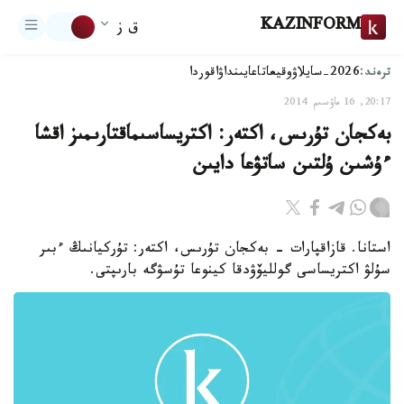
KAZINFORM
ق ز
ترەند:
2026-سايلاۋ
وقيعا
تاعايىنداۋ
اقوردا
20:17, 16 ماۋسىم 2014
بەكجان تۇرىس، اكتەر: اكتريساسىماقتارىمىز اقشا
ءۇشىن ۇلتىن ساتۋعا دايىن
استانا. قازاقپارات - بەكجان تۇرىس، اكتەر: تۇركيانىڭ ءبىر
سۇلۋ اكتريساسى گولليۆۋدقا كينوعا تۇسۋگە بارىپتى.