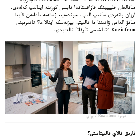
استانا. KAZINFORM - كەشە عانا شەتەلدىك تاجىريبە
سانالعان فليپپينگ قازاقستاندا تابىس كوزىنە اينالىپ كەلەدى.
ارزان پاتەردى ساتىپ الىپ، جوندەپ، ۇستەمە باعامەن قايتا
ساتۋ الداعى ۋاقىتتا دا قالىپتى بيزنەسكە اينالا ما؟ تاقىرىپتى
Kazinform ءتىلشىسى تارقاتا تالدايدى.
فوتو: Kazinform / ج ي
نارىق قالاي قالىپتاستى؟