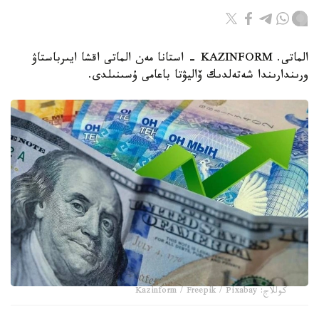
الماتى. KAZINFORM - استانا مەن الماتى اقشا ايىرباستاۋ
ورىندارىندا شەتەلدىك ۆاليۋتا باعامى ۇسىنىلدى.
كوللاج: Kazinform / Freepik / Pixabay