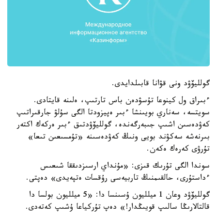
گولليۆۋد ونى قۋانا قابىلدايدى.
ءبىراق ول كينوعا تۇسۋدەن باس تارتىپ، ەلىنە قايتادى.
سويتسە، سەناري بويىنشا ءبىر ەپيزودتا الگى سۇلۋ جارقىراتىپ
كەۋدەسىن اشىپ جىبەرگەندە، گولليۆۋدتىق ءبىر ەركەك اكتەر
بىرنەشە سەكۋند بويى ونىڭ كەۋدەسىنە «تۇمسىعىن تىعا»
تۇرۋى كەرەك ەكەن.
سوندا الگى تۇرىك قىزى: «مۇنداي ارسىزدىققا شىعىس
ءداستۇرى، حالقىمنىڭ تاربيەسى رۇقسات ەتپەيدى» دەپتى.
گولليۆۋد وعان 1 ميلليون ۇسىنسا دا: «5 ميلليون بولسا دا
قالتالارىڭا سالىپ قويىڭدار!» دەپ تۇركياعا ۇشىپ كەتەدى.