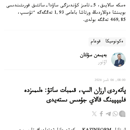
ەسكە سالايىق، 5-تامىز كۇندىزگى ساۋدا-ساتتىق قورىتىندىسى
بويىنشا دوللاردىڭ ورتاشا باعامى 1,93 تەڭگەگە ءتۇسىپ،
469,85 تەڭگە بولدى.
ەكونوميكا
قوعام
بەيسەن سۇلتان
اۆتور
08:00, 06 تامىز 2026
پاتەردى ارزان الىپ، قىمبات ساتۋ: ەلىمىزدە
فليپپينگ قالاي جۇمىس ىستەيدى