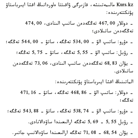
Kurs.kz مالىمەتىنشە، قازىرگى ۋاقىتتا ەلوردانىڭ اقشا ايىرباستاۋ
پۋنكتتەرىندە:
- دوللار 467,00 تەڭگەدەن ساتىپ الىنادى، 474,00
تەڭگەدەن ساتىلادى؛
- ەۋرو: ساتىپ الۋ - 534,00 تەڭگە، ساتۋ - 544,00 تەڭگە؛
- رۋبل: ساتىپ الۋ - 5,55 تەڭگە، ساتۋ - 5,75 تەڭگە؛
- يۋان 68,83 تەڭگەدەن ساتىپ الىنادى، 73,06 تەڭگەدەن
ساتىلادى.
الماتىنىڭ اقشا ايىرباستاۋ پۋنكتتەرىندە:
- دوللار: ساتىپ الۋ - 468,86 تەڭگە، ساتۋ - 471,16
تەڭگە؛
- ەۋرو: ساتىپ الۋ - 538,74 تەڭگە، ساتۋ - 543,88 تەڭگە؛
- رۋبل 5,55 - 5,69 تەڭگە ارالىعىندا ساۋدالانادى.
- يۋان 68,54 - 71,08 تەڭگە ارالىعىندا ساۋدالانىپ جاتىر.