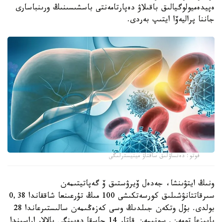
ەپيدەميولوگيالىق باقىلاۋ دەپارتامەنتى باسشىسىنىڭ ورىنباسارى
جاننا پراليەۆا ايتىپ بەردى.
فوتو: دەنساۋلىق ساقتاۋ مينيسترلىگى
ونىڭ ايتۋىنشا، جەدەل ۆيرۋستىق ۆ گەپاتيتىمەن
سىرقاتتانۋشىلىق كورسەتكىشى 100 مىڭ تۇرعىنعا شاققاندا 0,38
بولدى. بۇل وتكەن جىلدىڭ وسى كەزەڭىمەن سالىستىرعاندا 28
پايىزعا تومەن. سونىمەن قاتار 14 جاسقا دەيىنگى بالالار اراسىندا