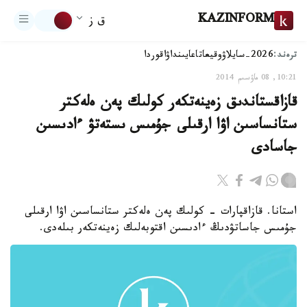
KAZINFORM
ق ز
ترەند:
2026-سايلاۋ
وقيعا
تاعايىنداۋ
اقوردا
10:21, 08 ماۋسىم 2014
قازاقستاندىق زەينەتكەر كولىك پەن ەلەكتر
ستانساسىن اۋا ارقىلى جۇمىس ىستەتۋ ءادىسىن
جاسادى
استانا. قازاقپارات - كولىك پەن ەلەكتر ستانساسىن اۋا ارقىلى
جۇمىس جاساتۋدىڭ ءادىسىن اقتوبەلىك زەينەتكەر بىلەدى.