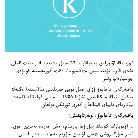
ءوزىنىڭ اۆتورلىق يدەيالارىنا 27 جىل ىشىندە 4 پاتەنت العان.
ەندى قاريا تۋىندىسىن «ەكسپو-2017» كورمەسىنە قويۋدى
جوسپارلاپ وتىر.
باقبەرگەن تاحانوۆ ۇزاق جىل بويى قۇرىلىس سالاسىندا ەڭبەك
ەتكەن. تىڭ جاڭالىعىن اشۋعا 1986 - جىلى كولىككە قاجەت
جانارماي تاپپاي قينالعان كەزى تۇرتكى بولعان.
باقبەرگەن تاحانوۆ، ونەرتاپقىش:
- اۆتوبازاعا كولىك سۇراۋعا بارسام، ەش جەردە بەنزين جوق.
ءبىر جۇرگىزۋشى «مەن اۋامەن جۇرەم بە»، - دەپ ايتتى.