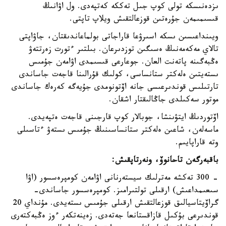
ىزدەنىسكە تولى كوپ جىل تەككە كەتپەدى. ول اۋانىڭ
قىسىمىمەن جۇرەتىن قوزعالتقىش ويلاپ تاپتى.
ويىنداعىسىن ىسكە اسىرۋعا قاراجاتى بولماعاندىقتان، جاۋاپتى
تالاي مەكەمەنىڭ ەسىگىن توزدىرعان. بىلتىر ءتورت زەرتتەۋ
ەڭبەگىنە پاتەنت العان. جوعارعى قىسىمدى اۋامەن جۇمىس
ىستەيتىن ەلەكتر ستانساسى، كولىك قۇرالىنا قاجەت جاساندى
تارتىلىس قوندىرعىسى جانە اۆتونومدى جۇيەگە كەرەك جاساندى
موتور سەكىلدى جاڭالىقتار اشقان.
اۆتوردىڭ ايتۋىنشا، جوبالار كوپ قارجىنى قاجەت ەتپەيدى.
ماسەلەن، شاعىن ەلەكتر ستانساسىنىڭ جۇمىس ىستەۋ ءتاسىلى
وتە قاراپايىم.
باقبەرگەن تاحانوۆ، ونەرتاپقىش:
- 300 تەكشە مەترلىك سيستەرنانى اۋامەن كومپرەسسور (اۋا
سىعىمداعىش) ارقىلى تولتىرامىز. كومپرەسسور جاساندى-
گراۆيتاسيالىق قوزعالتقىش ارقىلى جۇمىس ىستەيدى. مۇنداي 20
قوندىرعى بۇكىل قازاقستانعا جەتەدى. زەينەتكەر ءوز ەڭبەكتەرى