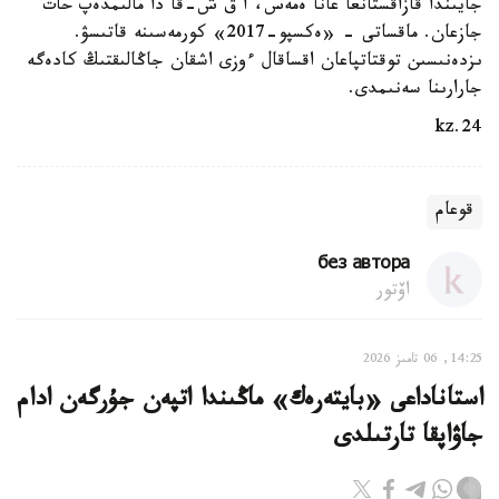
جايىندا قازاقستانعا عانا ەمەس، ا ق ش-قا دا مالىمدەپ حات
جازعان. ماقساتى - «ەكسپو-2017» كورمەسىنە قاتىسۋ.
ىزدەنىسىن توقتاتپاعان اقساقال ءوزى اشقان جاڭالىقتىڭ كادەگە
جارارىنا سەنىمدى.
24.kz
قوعام
без автора
اۆتور
14:25, 06 تامىز 2026
استاناداعى «بايتەرەك» ماڭىندا اتپەن جۇرگەن ادام
جاۋاپقا تارتىلدى