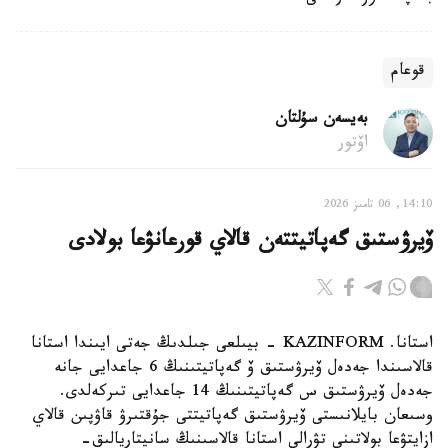
قوعام
بەيسەن سۇلتان
اۆتور
14:10, 06 تامىز 2026
ۆيرۋستىق گەپاتيتتەن قالاي قورعانۋعا بولادى
استانا. KAZINFORM - بيىلعى جىلدىڭ جەتى ايىندا استانا
قالاسىندا جەدەل ۆيرۋستىق ۆ گەپاتيتىنىڭ 6 جاعدايى جانە
جەدەل ۆيرۋستىق س گەپاتيتىنىڭ 14 جاعدايى تىركەلدى.
وسىعان بايلانىستى ۆيرۋستىق گەپاتيتتى جۇقتىرۋ قاۋپىن قالاي
ازايتۋعا بولاتىنى تۋرالى استانا قالاسىنىڭ سانيتاريالىق-