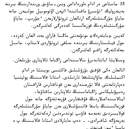
35 جاستاعى ەر ادام ەلورداداعى ويىن-ساۋىق ورىندارىنىڭ بىرىنە
بەينەروليك ءتۇسىرۋ ماقساتىندا اتپەن اۆتوموبيل جولىمەن جانە
جاياۋ جۇرگىنشىلەرگە ارنالعان تروتۋارلارمەن ءجۇرىپ، جاياۋ
جۇرگىنشىلەردىڭ قوزعالىسىنا كەدەرگى كەلتىرگەن.
كەيىن «بايتەرەك» مونۋمەنتى ماڭىنا قاراي بەت العان كەزدە،
جول قيىلىستارىنىڭ بىرىندە جىلقى تروتۋاردى لاستاپ، جاسىل
جەلەكتەرگە زاقىم كەلتىرگەن.
وسىلايشا اباتتاندىرۋ سالاسىنداعى زاڭناما تالاپتارى بۇزىلعان.
اتالعان ەكى قۇقىق بۇزۋشىلىق فاكتىسى بويىنشا ەر ادام
اكىمشىلىك جاۋاپتىلىققا تارتىلدى. استانا قالاسىنىڭ پوليتسيا
دەپارتامەنتى قالا تۇرعىندارى مەن قوناقتارىن قازاقستان
رەسپۋبليكاسى زاڭناماسىنىڭ تالاپتارىن ساقتاۋعا،
اينالاسىنداعىلاردىڭ قۇقىقتارىن قۇرمەتتەۋگە جانە جول
قوزعالىسىنىڭ باسقا قاتىسۋشىلارى مەن جاياۋ جۇرگىنشىلەرگە
قولايسىزدىق نەمەسە قاۋىپ توندىرەتىن ارەكەتتەرگە جول
بەرمەۋگە شاقىرادى، - دەپ حابارلادى استانا قالاسىنىڭ پ د
باسپا ءسوز قىزمەتى.