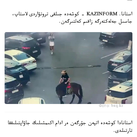
استانا. KAZINFORM - كوشەدە جىلقى تروتۋاردى لاستاپ،
جاسىل جەلەكتەرگە زاقىم كەلتىرگەن.
Фото: baq.kz
استانادا كوشەدە اتپەن جۇرگەن ەر ادام اكىمشىلىك جاۋاپتىلىققا
تارتىلدى.