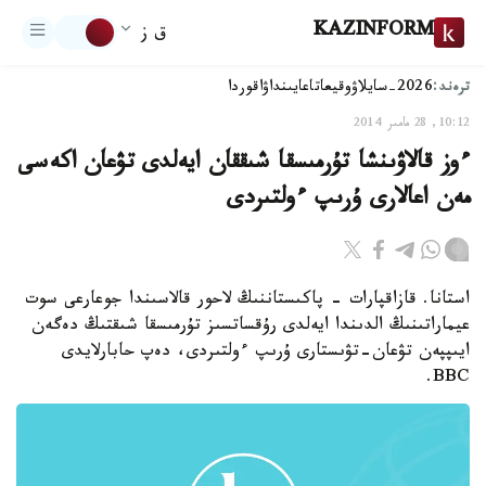
KAZINFORM
ق ز
ترەند:
2026-سايلاۋ
وقيعا
تاعايىنداۋ
اقوردا
10:12, 28 مامىر 2014
ءوز قالاۋىنشا تۇرمىسقا شىققان ايەلدى تۋعان اكەسى
مەن اعالارى ۇرىپ ءولتىردى
استانا. قازاقپارات - پاكىستاننىڭ لاحور قالاسىندا جوعارعى سوت
عيماراتىنىڭ الدىندا ايەلدى رۇقساتسىز تۇرمىسقا شىقتىڭ دەگەن
ايىپپەن تۋعان-تۋىستارى ۇرىپ ءولتىردى، دەپ حابارلايدى
BBC.