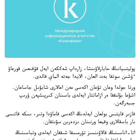
پوليتسيانىڭ حابارلاۋىنشا، زارداپ شەككەن ايەل قۇقىعىن قورعاۋ
ءۇشىن سوتقا بەت العان، الايدا جەتە الماي قالدى.
ورتا جولدا وعان تۋعان اكەسى مەن اعالارى شابۋىل جاساعان.
اشۋعا بۋلىققا ەر ازاماتتار ايەلدى باسىنان كىرپىشپەن ۇرىپ
جىبەرگەن.
قازىر قايتىس بولعان ايەلدىڭ اكەسى قاماۋدا وتىر، ىسكە قاتىسى
بار باسقالارى وقيعا ورنىنان ىزدەرىن سۋىتقان.
اتا-اناسىنىڭ قالاۋىنسىز تۇرمىسقا شىققان ايەلدى وتباسىنىڭ