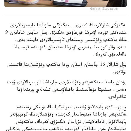
Фото: Euronews
نەگىزگى شارالاردىڭ ءبىرى - نەگىزگى جازباشا تاپسىرمالاردى
مىندەتتى تۇردە اۋىزشا قورعاۋدى ەنگىزۋ. جىل سايىن شامامەن 9
مىڭ مەكتەپ وقۋشىسى وسىنداي تاپسىرمالاردى دايىندايدى،
ەندى ولار ءوز بىلىمدەرىن اۋىزشا ەمتيحان كەزىندە قوسىمشا
دالەلدەۋى كەرەك.
بۇل شارالار 16 جاستان اسقان ورتا مەكتەپ وقۋشىلارىنا قاتىستى
بولادى.
بۇدان باسقا، مەكتەپتەر وقۋشىلاردى جازباشا تاپسىرمالاردى ۇيدە
ەمەس، سىنىپتا مۇعالىمنىڭ باقىلاۋىمەن تىكەلەي ورىنداۋعا
شاقىرادى.
ج ي- ءدى پايدالانۋ ۇلتتىق ستراتەگيانىڭ بولىگى رەتىندە
مەكتەپتەر جازباشا ەمتيحاندار كەزىندە وقۋشىلاردىڭ كومپيۋتەر
پايدالانۋىن قاداعالايتىن قۇرالدار ەنگىزۋى كەرەك. مەكتەپتەر
ەمتيحاندار مەن ساباقتار كەزىندە مەكتەپ جەلىسىندەگى بەلگىلى