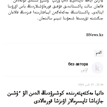
«ارىن اياققا تاپتادى» دەپ ۇرىپ ءولتىرۋ سىندى كونەدەن
قالعان سالت پاكىستاندىق قۇقىق قورعاۋشىلاردىڭ باس اۋرۋىنا
اينالدى. پاكىستاننىڭ جەكەلەگەن ايماقتارىندا قىزدىڭ قالاعان
جىگىتىنە تۇرمىسقا شىعۋىنا تىيىم سالىنعان.
BNews.kz
الەم
без автора
اۆتور
22:46, 07 تامىز 2026
دانيا مەكتەپتەرىندە كوشىرۋدىڭ الدىن الۋ ءۇشىن
جازباشا تاپسىرمالار اۋىزشا قورعالادى