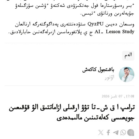
ءبىر رەسۋرستارعا قول جەتكىزۋدى شەكتەۋ ءۇشىن سۇزگىلەۋ
جۇيەلەرىن ورناتۋى ءتيىس.
وسىعان دەيىن QyzPU ستۋدەنتتەرى پەداگوگتەرگە ارنالعان
AI- Lesson Study ج ي پلاتفورماسىن ازىرلەگەنىن حابارلادىق.
الەم
باقىتجول كاكەش
اۆتور
17:08, 07 تامىز 2026
ترامپ ا ق ش-تا تۋۋ ارقىلى ازاماتتىق الۋ قۇقىعىن
جويعىسى كەلەتىنىن مالىمدەدى