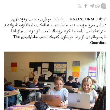
استانا. KAZINFORM - دانيادا جوعارى سىنىپ وقۋشىلارى
ءبىلىم بەرۋ جۇيەسىندە جاساندى ينتەللەكت پايدالانۋدىڭ ۇلتتىق
ستراتەگياسى اياسىندا كوشىرۋدىڭ الدىن الۋ ءۇشىن جازباشا
تاپسىرمالاردى اۋىزشا قورعاۋى كەرەك، دەپ حابارلايدى The
Guardian.