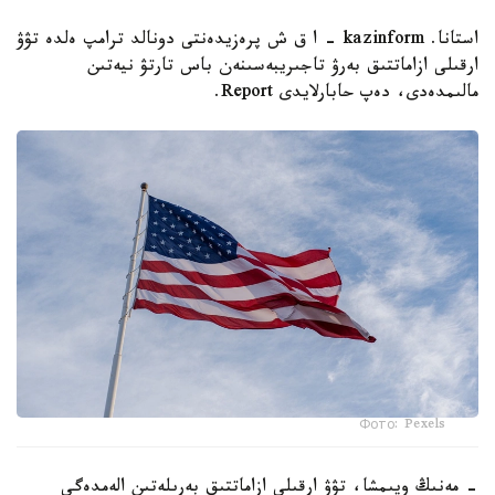
استانا. kazinform - ا ق ش پرەزيدەنتى دونالد ترامپ ەلدە تۋۋ
ارقىلى ازاماتتىق بەرۋ تاجىريبەسىنەن باس تارتۋ نيەتىن
مالىمدەدى، دەپ حابارلايدى Report.
Фото: Pexels
- مەنىڭ ويىمشا، تۋۋ ارقىلى ازاماتتىق بەرىلەتىن الەمدەگى