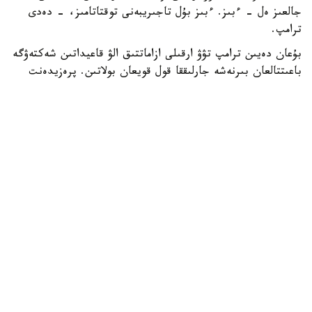
جالعىز ەل - ءبىز. ءبىز بۇل تاجىريبەنى توقتاتامىز، - دەدى
ترامپ.
بۇعان دەيىن ترامپ تۋۋ ارقىلى ازاماتتىق الۋ قاعيداتىن شەكتەۋگە
باعىتتالعان بىرنەشە جارلىققا قول قويعان بولاتىن. پرەزيدەنت
اكىمشىلىگىنىڭ وكىلى ستيۆەن ميللەردىڭ ايتۋىنشا، ولاردىڭ
ءبىرى «بوسانۋ تۋريزمى» دەپ اتالاتىن تاجىريبەگە تىيىم سالۋعا
قاتىستى.
ايتا كەتەيىك، ا ق ش جاڭا ۆيزالىق كەپىل باعدارلاماسىن
ەنگىزىپ جاتىر، وعان سايكەس يمميگراتسيالىق ۆيزاعا كەيبىر
ءوتىنىش بەرۋشىلەر 100 مىڭنان 250 مىڭ دوللارعا دەيىنگى
كولەمدە دەپوزيت سالۋى ءتيىس.
الەم
باقىتجول كاكەش
اۆتور