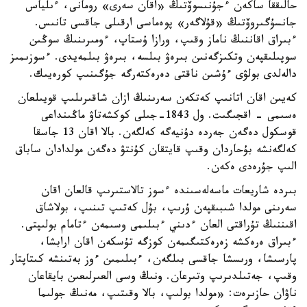
حالىققا ساكەن ءجۇنىسوۆتىڭ «اقان سەرى» رومانى، ءىلياس
جانسۇگىروۆتىڭ «قۇلاگەر» پوەماسى ارقىلى جاقسى تانىس.
ءبىراق اقاننىڭ ناماز وقىپ، ورازا ۇستاپ، ءومىرىنىڭ سوڭىن
سوپىلىقپەن وتكىزگەنىن بىرەۋ بىلسە، بىرەۋ بىلمەيدى. ءسوزىمىز
دالەلدى بولۋى ءۇشىن ناقتى دەرەكتەرگە جۇگىنىپ كورەيىك.
كەيىن اقان اتانىپ كەتكەن سەرىنىڭ ازان شاقىرىلىپ قويىلعان
ەسىمى - اقجىگىت. ول 1843-جىلى كوكشەتاۋ ماڭىنداعى
قوسكول دەگەن جەردە دۇنيەگە كەلگەن. بالا اقان 13 جاسقا
كەلگەنشە بۇحاردان وقىپ قايتقان كۇنتۋ دەگەن مولدادان ساباق
الىپ جۇرەدى ەكەن.
بىردە شاريعات ماسەلەسىندە ءسوز تالاستىرىپ قالعان اقان
سەرىنى مولدا شىبىقپەن ۇرىپ، بۇل كەتىپ تىنىپ، بولاشاق
اقىننىڭ تۇراقتى العان ءدىني ءبىلىمى وسىمەن ءتامام بولىپتى.
ءبىراق ەرەكشە زەرەكتىگىمەن كوزگە تۇسكەن اقان ارابشا،
پارسىشا، ورىسشا جاقسى بىلگەن، ءبىلىمىن ءوز بەتىنشە كىتاپتار
وقىپ، جەتىلدىرىپ وتىرعان. ونىڭ وسى العىرلىعىن بايقاعان
ناۋان حازىرەت: «مولدا بولىپ، بالا وقىتىپ، مەنىڭ جولىما