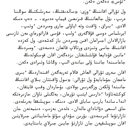
ءتۇس» دەگەن ەكەن.
ول تۋرالى اقاننىڭ ءوزى: «سالدىقتىڭ، سەرىلىكتىڭ سوڭىنا
ەرىپ، بۇل جالعاننىڭ قىزىعىن قيماپ ەدىم»، - دەپ ەسكە
الادى. ءبىراق، ۋاقىت وتە اياۋلى جارى ومىردەن ءوتىپ،
ايرىلماس دوسى قۇلاگەرى ءولىپ، قۇسى قاراتورعاي مەن تازىسى
بازارالادان اجىراعان اقىن ومىردەن باز كەشەدى. ول كەزدە
اقاننىڭ جاسى وتىزدى ورتالاپ قالعان دەسەدى. ءومىردىڭ
ءمانىن قۇدايعا قۇلشىلىقتان ىزدەگەن اقان قوسكولدىڭ
جاعاسىندا جانىنا ۇلى ىباندى الىپ، وڭاشا وتىرادى ەكەن.
اقان سەرى تۋرالى العاش قالام تەربەگەن اقىنداردىڭ ءبىرى
ماعجان جۇمابايەۆ ول تۋرالى: «سول ۋاقىتتان بىلاي اقاننىڭ
جانىندا ۇلكەن وزگەرىس بولادى. بۇحاردان وقىپ قايتقان،
كوكشەتاۋدا ءدارىس ايتىپ تۇرعان، بەلگىلى ناۋان حازىرەتكە
اندا-ساندا بارىپ ساباق الادى. دىنگە، سوپىلىققا بەرىلەدى.
حاق اسىعى دۋاناداي مالدان، ەلدەن بەزىپ، دىنمەنەن جان
تازارتۋعا كىرىسەدى. بۇرىن سۋداي سۇلۋ ماحابباتتى جىرلايتىن
اقان سوپىلىقپەن جان تازارتۋ جايىن جىرلاي باستايدى.