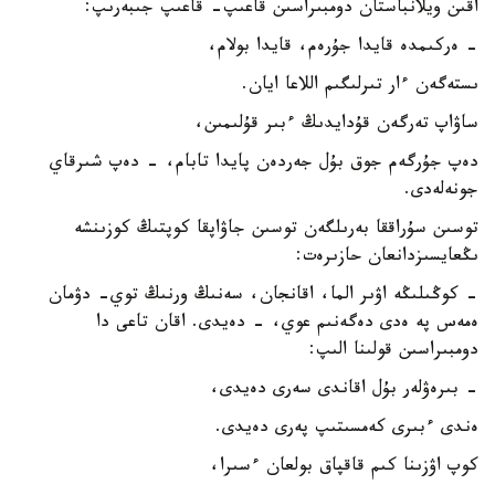
اقىن ويلانباستان دومبىراسىن قاعىپ- قاعىپ جىبەرىپ:
- ەركىمدە قايدا جۇرەم، قايدا بولام،
ىستەگەن ءار تىرلىگىم اللاعا ايان.
ساۋاپ تەرگەن قۇدايدىڭ ءبىر قۇلىمىن،
دەپ جۇرگەم جوق بۇل جەردەن پايدا تابام، - دەپ شىرقاي
جونەلەدى.
توسىن سۇراققا بەرىلگەن توسىن جاۋاپقا كوپتىڭ كوزىنشە
ىڭعايسىزدانعان حازىرەت:
- كوڭىلىڭە اۋىر الما، اقانجان، سەنىڭ ورنىڭ توي- دۋمان
ەمەس پە ەدى دەگەنىم عوي، - دەيدى. اقان تاعى دا
دومبىراسىن قولىنا الىپ:
- بىرەۋلەر بۇل اقاندى سەرى دەيدى،
ەندى ءبىرى كەمسىتىپ پەرى دەيدى.
كوپ اۋزىنا كىم قاقپاق بولعان ءسىرا،