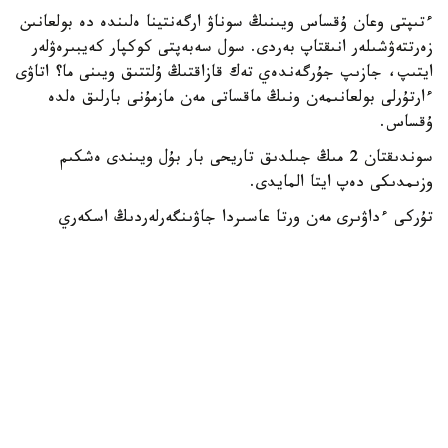
ءتىپتى وعان ۇقساس ويىنىڭ سوناۋ ارگەنتينا ەلىندە دە بولعانىن
زەرتتەۋشىلەر انىقتاپ بەردى. سول سەبەپتى كوكپار كەيبىرەۋلەر
ايتىپ، جازىپ جۇرگەندەي تەك قازاقتىڭ ۇلتتىق ويىنى ما؟ اتاۋى
ءارتۇرلى بولعانىمەن ونىڭ ماقساتى مەن مازمۇنى بارلىق ەلدە
ۇقساس.
سوندىقتان 2 مىڭ جىلدىق تاريحى بار بۇل ويىندى ەشكىم
وزىمدىكى دەپ ايتا المايدى.
تۇركى ءداۋىرى مەن ورتا عاسىردا جاۋىنگەرلەردىڭ اسكەري
ماشىعىن شىڭداۋدىڭ ءبىر قۇرالى رەتىندە كورىنىس تاپقان بۇل
ويىننىڭ سوڭعى 1,5 عاسىردا ماقسات-مىندەتى ءبىرشاما
وزگەرىسكە ءتۇستى. ونى ات سپورتى ويىنى رەتىندە قايتا
جاڭعىرتۋ باعىتىندا حالىقارالىق «كوكبورى» فەدەراتسياسى
سوڭعى جىلدارى ءبىرقاتار يگى باستامالاردى قولعا الدى.
2013 - جىلى استانادا وتكەن العاشقى ازيا چەمپيوناتى سونىڭ
ناقتى ايعاعى. ايتسە اتتەگەن-اي دەيتىن تۇستار ءالى دە از
ەمەس. اتقارىلعان شارۋاعا توقمەيىلسىپ وتىرۋعا بولمايدى. بۇل