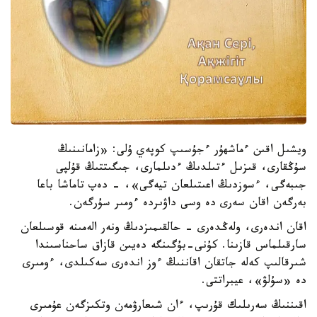
ويشىل اقىن ءماشھۇر ءجۇسىپ كوپەي ۇلى: «زامانىنىڭ
سۇڭقارى، قىزىل ءتىلدىڭ ءدىلمارى، جىگىتتىڭ قۇلپى
جىبەگى، ءسوزدىڭ اعىتىلعان تيەگى»، - دەپ تاماشا باعا
بەرگەن اقان سەرى دە وسى داۋىردە ءومىر سۇرگەن.
اقان اندەرى، ولەڭدەرى - حالقىمىزدىڭ ونەر الەمىنە قوسىلعان
سارقىلماس قازىنا. كۇنى-بۇگىنگە دەيىن قازاق ساحناسىندا
شىرقالىپ كەلە جاتقان اقاننىڭ ءوز اندەرى سەكىلدى، ءومىرى
دە «سۇلۋ»، عيبراتتى.
اقىننىڭ سەرىلىك قۇرىپ، ءان شىعارۋمەن وتكىزگەن عۇمىرى