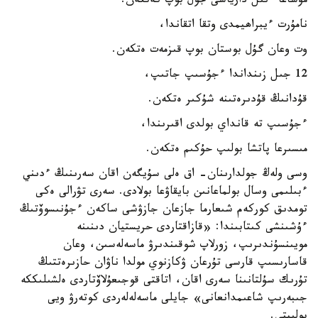
مۇساعا ءنىل دارياسى جول بوپ كەتكەن.
نامۇرت ءيبراھيمدى وتقا اتقاندا،
وت وعان گۇل بوستان بوپ قىزمەت ەتكەن.
12 جىل زىنداندا ءجۇسىپ جاتىپ،
قۇدانىڭ قۇدىرەتىنە شۇكىر ەتكەن.
ءجۇسىپ تە قانداي بولدى اقىرىندا،
مىسىرعا پاتشا بولىپ حۇكىم ەتكەن.
وسى ولەڭ جولدارىنان- اق ەلى سۇيگەن اقان سەرىنىڭ ءدىني
ءبىلىمى وسال بولماعانىن بايقاۋعا بولادى. سەرى تۋرالى ەكى
تومدىق كوركەم شىعارما جازعان جازۋشى ساكەن ءجۇنىسوۆتىڭ
ءۇشىنشى كىتابىندا: «قازاقتاردى حريستيان دىنىنە
مويىنسۇندىرىپ، زورلاپ شوقىندىرۋ ماسەلەسىن، وعان
قاسارىسىپ قارسى تۇرعان ۋكازنوي مولدا ناۋان حازىرەتتىڭ
تۇرىك سۇلتانىنا سەرى اقان، اتاقتى قوجىعۇلاۆتاردى ەلشىلىككە
جىبەرىپ شاعىمدانعانى» جايلى ماسەلەلەردى كوتەرۋ ويى
بولىپتى.