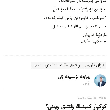
ساۋالىن پەرىشتەلەر سۇراعاندا،
جاۋابىن اۋىرلاتپاي جەڭىلدەۋ قىل.
ءتىرىلىپ، قابىردەن باس كوتەرگەندە،
ەسىمىڭدى راببىم اللا تىلىمدە قىل.
مارفۋعا شاپيان
«يسلام» سايتى
قازاق تاريحى
ۇلتتىق سالت-ءداستۇر
ءدىن
ريزابەك نۇسىپبەك ۇلى
اۆتور
07:45, 29 شىلدە 2026
كوكپار كىمنىڭ ۇلتتىق ويىنى؟