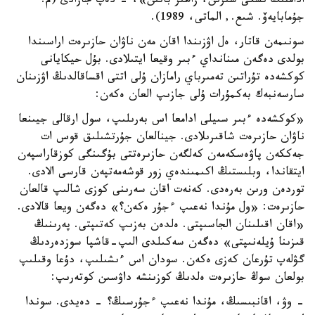
ادامنىڭ ىشكى سىرىن، زاھىر باتىن»، - دەپ جازادى (م.
جۇمابايەۆ. شىع., الماتى، 1989).
سونىمەن قاتار، ەل اۋزىندا اقان مەن ناۋان حازىرەت اراسىندا
بولدى دەگەن مىنانداي ءبىر وقيعا ايتىلادى. بۇل حيكايانى
كوكشەدە تۇراتىن تەمىرباي رامازان ۇلى اتتى اقساقالدىڭ اۋزىنان
سارسەنبەك بەكمۇرات ۇلى جازىپ العان ەكەن:
«كوكشەدە ءبىر سىيلى ادامعا اس بەرىلىپ، سول ارقالى جيىنعا
ناۋان حازىرەت شاقىرىلادى. جينالعان جۇرتشىلىق قوس ات
جەككەن پاۋەسكەمەن كەلگەن حازىرەتتى بۇگىنگى كوزقاراسپەن
ايتقاندا، وبلىستىڭ اكىمىندەي زور قوشەمەتپەن قارسى الادى.
توردەن ورىن بەرەدى. كەنەت اقان سەرىنى كوزى شالىپ قالعان
حازىرەت: «ول مۇندا نەعىپ ءجۇر ەكەن؟» دەگەن ويعا قالادى.
«اقان اقىلىنان الجاسىپتى. ەلدەن بەزىپ كەتىپتى. پەرىنىڭ
قىزىنا ۇيلەنىپتى» دەگەن سەكىلدى الىپ-قاشپا سوزدەردىڭ
گۋلەپ تۇرعان كەزى ەكەن. سودان اس ءىشىلىپ، دۇعا وقىلىپ
بولعان سوڭ حازىرەت ەلدىڭ كوزىنشە داۋسىن كوتەرىپ:
- وۋ، اقانبىسىڭ، مۇندا نەعىپ ءجۇرسىڭ؟ - دەيدى. سوندا