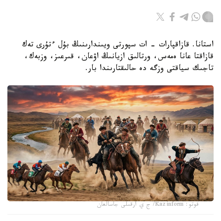
استانا. قازاقپارات - ات سپورتى ويىندارىنىڭ بۇل ءتۇرى تەك
قازاقتا عانا ەمەس، ورتالىق ازيانىڭ اۋعان، قىرعىز، وزبەك،
تاجىك سياقتى وزگە دە حالىقتارىندا بار.
فوتو: Kazinform/ ج ي ارقىلى جاسالعان