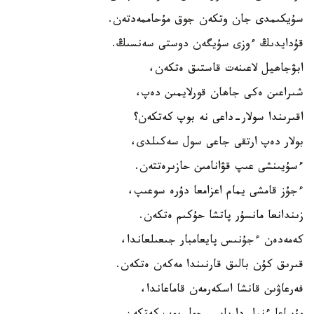
سۇيكىمدى جان وتكەن جوق مۇحاممەدتەن.
قۇدايدىڭ ءوزى سۇيگەن دوستى سەنسىڭ.
ابۋجاھيل لاعىنەت قاستىق ەتكەن،
شىراعىن ەكى جاھان قورلايمىن دەپ،
اقىرىندا سولار-داعى نە بوپ كەتكەن؟
بولار دەپ ارتقى جاعى سول سەكىلدى،
ءسۇيىنشى عىپ قۋانامىن حازىرەتتەن.
ءجۇز قامشى يمام اعزامعا دۇرە سوعىپ،
زىندانعا مانسۇر پاتشا حۇكىم ەتكەن.
كەمەدەن ءجۇنىس پايعامبار جىعىلعاندا،
قىرىق كۇن بالىق قارنىندا مەكەن ەتكەن.
فەرعاۋىن قانشا اسكەرمەن قاماعاندا،