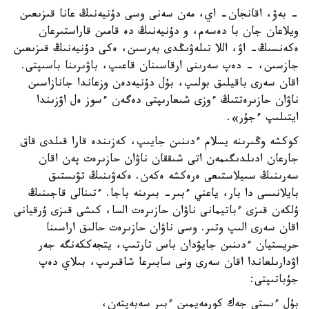
- بەۋ، اقانجان- اي، مەن سەنى وسى دۇنيەنىڭ عانا قىزىعىن
ويلاعان جان با دەسەم، و دۇنيەنىڭ دە قامىن قاراستىرعان
ەكەنسىڭ- اۋ، اللا تىلەۋىڭدى بەرسىن، ەكى دۇنيەنىڭ قىزىعىن
جازسىن، - دەپ سەرىنى ارقاسىنان قاعىپ، باۋىرىنا باسىپتى.
اقان سەرى باقيلىق بولىپ، بۇل دۇنيەدەن وزعاندا جانازاسىن
ناۋان حازىرەتتىڭ ءوزى شىعارىپتى دەگەن ءسوز ەل اۋزىندا
ايتىلىپ ءجۇر».
كوكشە وڭىرىنە يسلام ءدىنىن جايىپ، كەزىندە قارا قىلدى قاق
جارعان ادىلدىگىمەن اتى شىققان ناۋان حازىرەت پەن اقان
سەرىنىڭ سىيلاستىعى ەرەكشە ەكەن. ەكەۋىنىڭ تۋىستىق
بايلانىسى دا بار، ياعني ءبىر- بىرىنە باجا. ءتىنالى قاجىنىڭ
ۇلكەن قىزى ءباتيمانى ناۋان حازىرەت السا، كىشى قىزى ۇرقيانى
اقان سەرى الىپ وتىر. وسى ناۋان حازىرەت حالىق اراسىنا
حريستيان ءدىنىن جايۋدان باس تارتىپ، يتجەككەنگە جەر
اۋدارىلعاندا اقان سەرى ونى سابىرعا شاقىرىپ، بىلاي دەپ
جۇباتىپتى:
بۇل ءىستى جەك كورمەيمىن ءبىر سەبەپتەن،