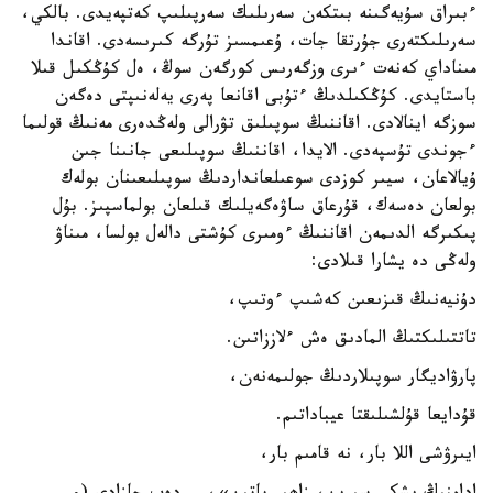
ءبىراق سۇيەگىنە بىتكەن سەرىلىك سەرپىلىپ كەتپەيدى. بالكي،
سەرىلىكتەرى جۇرتقا جات، ۇعىمسىز تۇرگە كىرىسەدى. اقاندا
مىناداي كەنەت ءىرى وزگەرىس كورگەن سوڭ، ەل كۇڭكىل قىلا
باستايدى. كۇڭكىلدىڭ ءتۇبى اقانعا پەرى يەلەنىپتى دەگەن
سوزگە اينالادى. اقاننىڭ سوپىلىق تۋرالى ولەڭدەرى مەنىڭ قولىما
ءجوندى تۇسپەدى. الايدا، اقاننىڭ سوپىلىعى جانىنا جىن
ۇيالاعان، سيىر كوزدى سوعىلعانداردىڭ سوپىلىعىنان بولەك
بولعان دەسەك، قۇرعاق ساۋەگەيلىك قىلعان بولماسپىز. بۇل
پىكىرگە الدىمەن اقاننىڭ ءومىرى كۇشتى دالەل بولسا، مىناۋ
ولەڭى دە يشارا قىلادى:
دۇنيەنىڭ قىزىعىن كەشىپ ءوتىپ،
تاتتىلىكتىڭ المادىق ەش ءلاززاتىن.
پارۋاديگار سوپىلاردىڭ جولىمەنەن،
قۇدايعا قۇلشىلىقتا عيباداتىم.
ايىرۋشى اللا بار، نە قامىم بار،