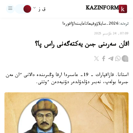
KAZINFORM
ق ز
ترەند:
2026-سايلاۋ
وقيعا
تاعايىنداۋ
اقوردا
07:09, 24 ماۋسىم 2025
اقان سەرىنى جىن يەكتەگەنى راس پا؟
استانا. قازاقپارات - 19- عاسىردا ارقا وڭىرىندە دالانى ءان مەن
جىرعا بولەپ، نەبىر دۇلدۇلدەر دۇنيەدەن ءوتتى.