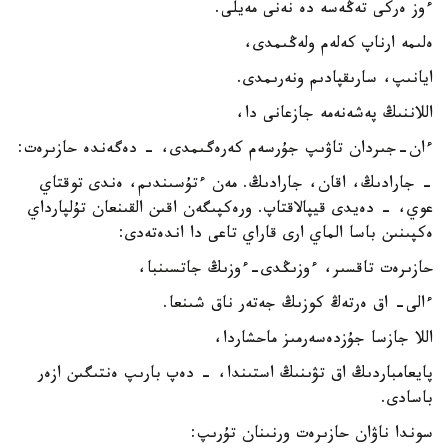
ءوز ەركى تەڭەسە دە نەنى مەيلى.
ەلىمە ارناپ كەلەم ولەڭىمدى،
ايانىپ، سارىقپادىم ونەرىمدى.
اللاننىڭ پەشەنەمە جازعانى دا،
ءان-جىردان تاۋىپ جۇرسەم كەرەگىمدى، - دەگەندە حازىرەت:
- جارادىڭ، اقان، جارادىڭ. مەن ءتۇسىندىم، ەندى توقتاي
عوي، - دەيدى قيپالاقتاپ. ورەكپىگەن اقىن القىنعان تۇلپارداي
ەكپىنىن باسا الماي ارى قاراي تاعى دا اندەتەدى:
حازىرەت تاقسىر، ءوزىڭدى-ءوزىڭ جاتسىنبا،
ءالى- اق ەرتەڭ كوزىڭ جەتەر ناق شىنعا.
اللا جازسا جۇزدەسەرمىز ماحشاردا،
پايعامباردىڭ اق تۋىنىڭ استىندا، - دەپ بارىپ ەنتىگىن ازەر
باسادى.
سوندا ناۋان حازىرەت ورنىنان تۇرىپ: