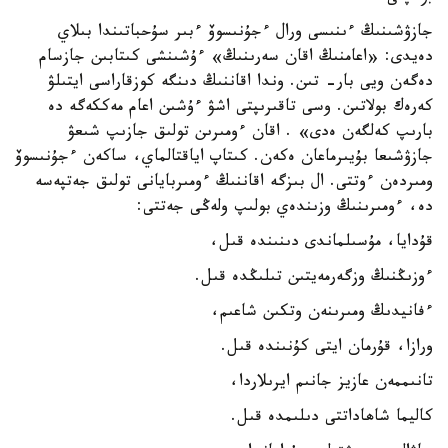
جازۋشىنىڭ ءىنىسى ورال ءجۇنىسوۆ ءبىر سۇحباتىندا بىلاي
دەيدى: «اعامنىڭ اقان سەرىنىڭ» ءۇشىنشى كىتابىن جازسام
دەگەن ويى بار- تىن. وندا اقاننىڭ دىنگە كوزقاراسى ايتىلۋ
كەرەك بولاتىن. وسى تاقىرىپتى اشۋ ءۇشىن اعام مەككەگە دە
بارىپ كەلگەن ەدى» . اقان ءومىرىن تولىق جازىپ شىعۋ
جازۋشىعا بۇيىرماعان ەكەن. كىتاپ اياقتالماي، ساكەن ءجۇنىسوۆ
ومىردەن ءوتتى. ال بىزگە اقاننىڭ ءومىربايانى تولىق جەتپەسە
دە، ءومىرىنىڭ وزىندەي بولىپ ولەڭى جەتتى:
قۇدايا، مۇسىلماندى دىنىندە قىل،
ءوزىڭنىڭ وزگەرمەيتىن تىلىڭدە قىل.
ءفانيدىڭ ومىرىنەن وتكىن شاعىم،
ورازا، قۇرمان ايتى كۇنىندە قىل.
تانىممەن عازيز جانىم ايرىلاردا،
كاليما شاھاداتتى دىلىمدە قىل.