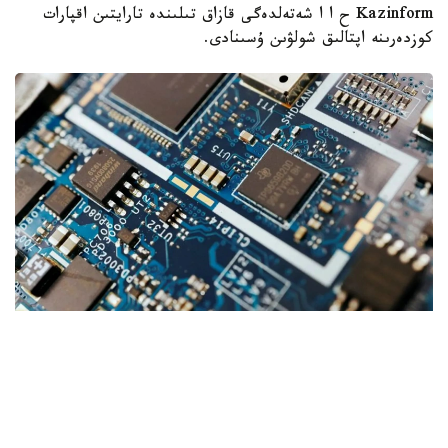
Kazinform ح ا ا شەتەلدەگى قازاق تىلىندە تارايتىن اقپارات
كوزدەرىنە اپتالىق شولۋىن ۇسىنادى.
Фото: ТРТ
تاشكەنتتە وزبەكستان- قازاقستان بيزنەس- فورۋمى ءوتتى – ءو
ز ا