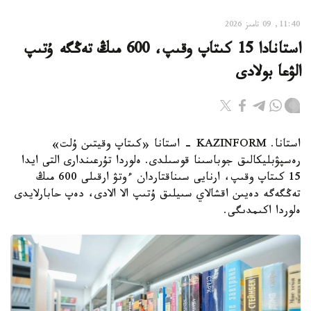
11:40, 09 تامىز 2026
استانادا 15 كىتاپ وقىپ، 600 مىڭ تەڭگە ۇتىپ
الۋعا بولادى
استانا. KAZINFORM - استانا «كىتاپ وقيتىن ۇلت»
رەسپۋبليكالىق جوباسىنا قوسىلدى. ەلوردا تۇرعىندارى التى ايدا
15 كىتاپ وقىپ، ارنايى سىناقتاردان ءوتۋ ارقىلى 600 مىڭ
تەڭگەگە دەيىن اقشالاي سىيلىق ۇتىپ الا الادى، دەپ حابارلايدى
ەلوردا اكىمدىگى.