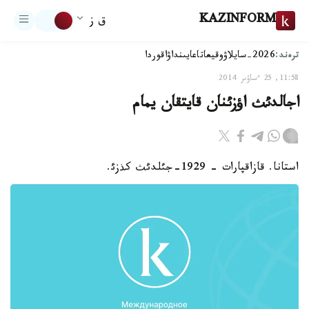
KAZINFORM
ق ز
ترەند:
2026-سايلاۋ
وقيعا
تاعايىنداۋ
اقوردا
11:58, 25 ءساۋىر 2014
اجالدئث اؤزئنان قايتقان يمام
استانا. قازاقپارات - 1929-جئلدئث كذزئ.