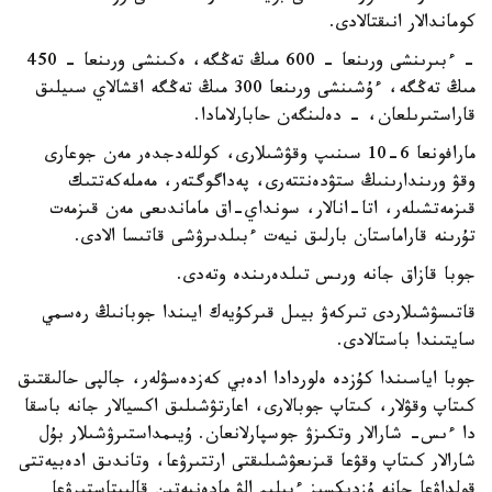
كوماندالار انىقتالادى.
- ءبىرىنشى ورىنعا - 600 مىڭ تەڭگە، ەكىنشى ورىنعا - 450
مىڭ تەڭگە، ءۇشىنشى ورىنعا 300 مىڭ تەڭگە اقشالاي سىيلىق
قاراستىرىلعان، - دەلىنگەن حابارلامادا.
مارافونعا 6-10 سىنىپ وقۋشىلارى، كوللەدجدەر مەن جوعارى
وقۋ ورىندارىنىڭ ستۋدەنتتەرى، پەداگوگتەر، مەملەكەتتىك
قىزمەتشىلەر، اتا-انالار، سونداي-اق ماماندىعى مەن قىزمەت
تۇرىنە قاراماستان بارلىق نيەت ءبىلدىرۋشى قاتىسا الادى.
جوبا قازاق جانە ورىس تىلدەرىندە وتەدى.
قاتىسۋشىلاردى تىركەۋ بيىل قىركۇيەك ايىندا جوبانىڭ رەسمي
سايتىندا باستالادى.
جوبا اياسىندا كۇزدە ەلوردادا ادەبي كەزدەسۋلەر، جالپى حالىقتىق
كىتاپ وقۋلار، كىتاپ جوبالارى، اعارتۋشىلىق اكسيالار جانە باسقا
دا ءىس- شارالار وتكىزۋ جوسپارلانعان. ۇيىمداستىرۋشىلار بۇل
شارالار كىتاپ وقۋعا قىزىعۋشىلىقتى ارتتىرۋعا، وتاندىق ادەبيەتتى
قولداۋعا جانە ۇزدىكسىز ءبىلىم الۋ مادەنيەتىن قالىپتاستىرۋعا