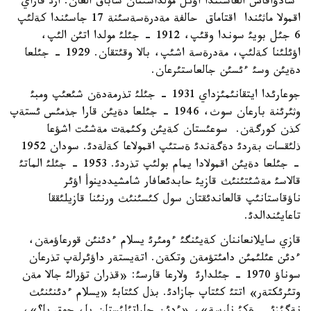
ءسادؤاقاس العاشئندا اؤئل مولداسئنان ساباق العان. ارئ قاراي
اقمولا ماثئندا اقتاماق حالفة مةدرةسةسئنة 17 جاسئندا كةلئپ
6 جئل بويئ سوندا وقئپ، 1912 - جئلئ مولدا اتئن الئپ،
اؤئلئنا كةلئپ، مةدرةسة اشئپ، بالا وقئتقان. 1929 - جئلعا
دةيئن وسئ ءئسئن جالعاستئرعان.
جوعارئدا ايتقانئمئزداي 1931 - جئلئ تذرمةدةن شئعئپ ومبئ
وثئرئنة بارعان سوث، 1946 - جئلعا دةيئن قارا جذمئس ئستةپ
كذن كورگةن. سوعئستان كةيئن وكئمةت مةشئت اشؤعا
ذلئقسات بةردئ دةگةندئ ةستئپ اقمولاعا كةلةدئ. سودان 1952
- جئلعا دةيئن اقمولادا يمام بولئپ تذردئ. 1953 - جئلئ الماتئ
قالاسئ مةشئتئنئث قازيئ حابدئعافار شامشيددينوأ اؤئر
ناؤقاستانئپ قالعاندئقتان سول كئسئنئث ورنئنا قازيلئققا
تاعايئندالدئ.
قازي سايلانعاننان كةيئنگئ ءومئرئ يسلام ءدئنئن قورعاؤمةن،
ءدئن عئلئمئن دامئتؤمةن وتكةن. اتةيستةر داؤئرلةپ تذرعان
سوناؤ 1970 - جئلدارئ ولارعا قارسئ: «قذران تؤرالئ جالا مةن
وتئرئكتةر» اتتئ كئتاپ جازادئ. بذل كئتابئ «يسلام ءدئنئنئث