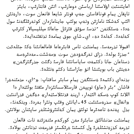
اعايئننئث اؤلاسئنا ارباسئن دوعارئپ، اتئن قاثتارئپ، بايئز
تاپقان يمام قوناقاسئن جةپ قوثئر شايعا قانعان سوث، دارةتئن
الئپ كةشكئ نامازئن وتةپ بولئپ جاينامازدان كوتةرئلگةنئ سول
ةدئ، ةسئكتةن ءتذسئ سؤئق قئزئل جاعالئ ميلليسيالار كئرئپ
كةلةدئ. كةلدئ دة، اي-شاي جوق يمامدئ تذتقئندايدئ.
اقمولا تذرمةسئ. يمامنئث تاس قابئرعاعا قامالعانئنا ةكئ جئلدئث
ءجذزئ بولدئ. ذزاق تةرگةؤدةن سوث «مةشئت-مةدئرةسة
ذستاعان جاثا ذكئمةت ساياساتئنا قارسئ ذگئت جذرگئزگةن»
دةيتئن باب بويئنشا اتؤ جازاسئنا ذكئم ةتئلدئ.
بذنداي ذكئمدئ ةستئگةن يمام سابئر ساقتاپ: «ءاي، مذمئندةر!
قاشان ءبئر (جاؤ) توپپةن قارسئلاسساثئزدار مئقتئ بولئثدار دا
اللانئ كوپ ةسكة الئثدار، ارينة قذتئلاسئثدار» دةگةن قذراننئث
«انفال» سذرةسئنئث 45-اياتئن وقئپ وتئرا بةردئ. ويتكةنئ،
بذل پةندة تاعدئرعا تولئق يمان كةلتئرؤشئلةر ساپئنان بولاتئن.
يمامنئث مذنشالئق سابئرئ مةن كوركةم مئنةزئنة تاث قالعان
تذرمة كذزةتشئلةرئ ول كئسئنئ ةرئكسئز قذرمةت تذتاتئن بولادئ.