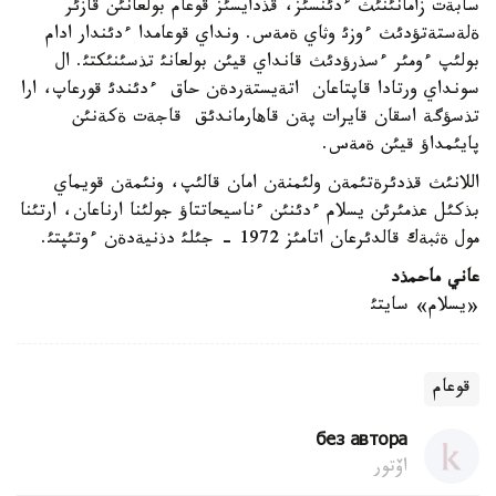
سابةت زامانئنئث ءدئنسئز، قذدايسئز قوعام بولعانئن قازئر
ةلةستةتؤدئث ءوزئ وثاي ةمةس. ونداي قوعامدا ءدئندار ادام
بولئپ ءومئر ءسذرؤدئث قانداي قيئن بولعانئ تذسئنئكتئ. ال
سونداي ورتادا قاپتاعان اتةيستةردةن حاق ءدئندئ قورعاپ، ارا
تذسؤگة اسقان قايرات پةن قاهارماندئق قاجةت ةكةنئن
پايئمداؤ قيئن ةمةس.
اللانئث قذدئرةتئمةن ولئمنةن امان قالئپ، ونئمةن قويماي
بذكئل عذمئرئن يسلام ءدئنئن ءناسيحاتتاؤ جولئنا ارناعان، ارتئنا
مول ةثبةك قالدئرعان اتامئز 1972 - جئلئ دذنيةدةن ءوتئپتئ.
عاني ماحمذد
«يسلام» سايتئ
قوعام
без автора
اۆتور