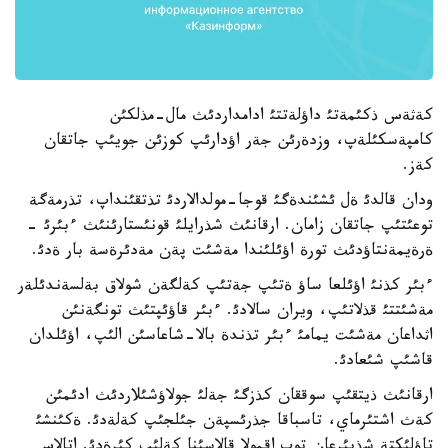
كةثةس ذكئمةتئ داؤلةتتئ ادامداردئث مال-مذلكئن
كامپةسكئلةپ، وزدةرئن جةر اؤدارئپ كوزئن جويئپ جاتقان
كةز.
ودان قالدئ ةل ئشئندةگئ قوجا-مولدالاردئ تذتقئنداپ، تذرمةگة
توعئتئپ جاتقان زامان. ارقانئث شذرايلئ قونئستارئنئث ءبئرئ -
ةرةيمةنتاؤدئث تورة اؤئلئندا مةشئت پةن مةدئرةسة بار ةدئ.
ءبئر كذنئ اؤئلعا ساؤ ةتئپ جةتئپ كةلگةن شولاق بةلسةندئلةر
مةشئتتئ قذلاتئپ، ويران سالادئ. ءبئر قاؤئپتئث تونگةنئن
اثداعان مةشئت يمامئ ءبئر تذندة بالا-شاعاسئن الئپ، اؤئلدان
قاشئپ شئعادئ.
ارقانئث ذيتقئپ سوققان كذزگئ جةلئ جولاؤشئلاردئث ادئمئن
كةث اشتئرماي، تاسباقا جذرئسپةن جئلجئپ كةلةدئ. ةكئنشئ
تاؤلئكتة شذبئرعان توپ اقمولا قالاسئنا كةلئپ كئرةدئ. اتالاس