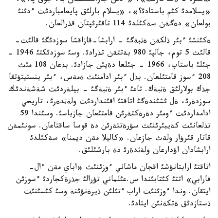
نةگئزئ - ةكئ نارسة»، «ءدئن جاراتئلئستان با، جوق پا؟»،
«يسلامدئ كئم باستادئ؟»، «يسلام بارلئق پايعامباردئث ءدئنئ
بولعان» دةگةن سةكئلدئ 114 تاقئرئپتان قذرالعان.
ةكئنشئ ءبئر ذلكةن ةثبةگئ - ارابشا-قازاقشا سوزدئگئ قالئث-
قالئث 5 توم، جالپئ 980 بةتتةن تذرادئ. وسئ سوزدئكتئ 1946 -
جئلئ باستاپ، 1966 - جئلعا دةيئن جازادئ. بذعان 108 مئث
208 ءسوز قامتئلعان. بذل ءبئر ادامنئث ةمةس، ءبئر ينستيتؤتقا
جذك بولارلئق ةثبةك. تاعئ ءبئر ةثبةگئ - بيلةردئث شةشةندئك
سوزدةرئ، ةل ئشئندةگئ اتاقتئ اقئنداردئث ولةثدةرئ، تاريحي
ادامداردئث ءومئر دةرةكتةرئن قامتئعان جازباسئ. وسئندا 59
تذلعانئث كةيبئرئنئث سؤرةتتةرئن دة قوسا ساقتاعان. سونئمةن
قاتار قئرؤار ولةث جازعان. «كاليلا مةن ديمنا» سةكئلدئ
ارابشادان اؤدارعان ولةثدةرئ دة بارشئلئق.
اتاقتئ ارابتانؤشئ اقجان ماشاني ءوزئنئث «اباي مةن ءال-
فارابي» اتتئ كئتابئندا س.عئلماني تؤرالئ جذرةكجاردئ ءسوزئن
ايتقان. وندا ءوزئنئث اراب ءتئلئن ذيرةنؤئنة وسئ كئسئنئث
ذستازدئق ةتكةنئن ايتادئ.