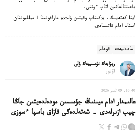
باعىتتالعانىن اتاپ ءوتتى.
ايتا كەتەيىك، «كىتاپ وقيتىن ۇلت» مارافونىنا 1 ميلليوننان
استام ادام قاتىسادى.
مادەنيەت
قوعام
ريزابەك نۇسىپبەك ۇلى
اۆتور
10:40, 09 تامىز 2026
عالىمدار ادام ميىنىڭ جۇمىسىن مودەلدەيتىن جاڭا
چيپ ازىرلەدى - شەتەلدەگى قازاق باسپا ءسوزى