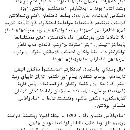
ءبئر كامةرادا يماممةن بئرگة قاماؤدا تاعئ ءبئر ادام بار ةدئ.
ونئث اتئ-ءجونئ - ابدئكارئم ءمذسئلئموأ بولاتئن. ءوزئ
دئمكاس اؤرؤشاث جان ةدئ. يمامعا تاعئلعان ذكئم ورئندالاتئن
كذننئث تذنئندة قاسئنداعئ جولداسئ ابدئكارئم قازا تابادئ. تذرمة
كذزةتشئلةرئ نذر ءجذزدئ يمامدئ ولئمگة قيماي، «مولدةكة ءسئز
اللا تاعالاعا شئن بةرئلگةن ادام ةكةنسئز، ءدئن مذسئلمانعا
پايداثئز ءتيسئن، ءبئز ءسئزدئ «ءولئپ قالدئ» دةپ قاعاز
تولتئرامئز دا، مئنا ولگةن ادامنئث قذجاتئن سئزگة بةرئپ،
تذرمةدةن شئعارئپ جئبةرةمئز» دةيدئ.
ءدال وسئلاي جاسايدئ. ابدئكارئم ءمذسئلئموأ دةگةن اتپةن
تذرمةدةن بوساپ شئققان يمام ءوز ةلئنةن تذراق تاپپاي ومبئ
اسئپ كةتةدئ. بذل كئسئ ارتئنان قازاقستاننئث باس قازيئ
(ءمذفتيئ) بولعان، اتةيستئك جايلاعان زاماندا ءدئن ءذشئن
كذرةسكةن، ذلكةن عالئم، وقئمئستئ تذلعا - ءسادؤاقاس
عئلماني بولاتئن.
ءسادؤاقاس عئلمان ذلئ - 1890 - جئلئ اقمولا وبلئسئنا قاراستئ
ةرةيمةنتاؤ اؤدانئنئث مالتابار اؤئلئندا تؤعان ةكةن.