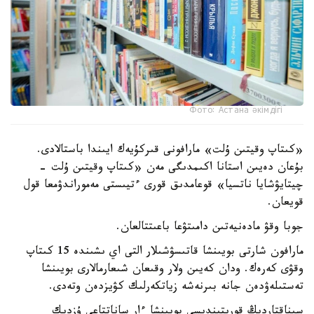
Фото: Астана әкімдігі
«كىتاپ وقيتىن ۇلت» مارافونى قىركۇيەك ايىندا باستالادى.
بۇعان دەيىن استانا اكىمدىگى مەن «كىتاپ وقيتىن ۇلت -
چيتايۋشايا ناتسيا» قوعامدىق قورى ءتيىستى مەموراندۋمعا قول
قويعان.
جوبا وقۋ مادەنيەتىن دامىتۋعا باعىتتالعان.
مارافون شارتى بويىنشا قاتىسۋشىلار التى اي ىشىندە 15 كىتاپ
وقۋى كەرەك. ودان كەيىن ولار وقىعان شىعارمالارى بويىنشا
تەستىلەۋدەن جانە بىرنەشە زياتكەرلىك كۋيزدەن وتەدى.
سىناقتاردىڭ قورىتىندىسى بويىنشا ءار ساناتتاعى ۇزدىك