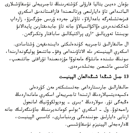
بۇعان دەيىن يتاليا قارۋلى كۇشتەرىنىڭ تاجىريبەلى نۇسقاۋشىلارى
الماتىداعى تاۋ دايارلىعى ورتالىعىندا قازاقستاندىق اسكەري
قىزمەتشىلەرگە باعدارلاۋ، تاۋلى جەردە ۇرىس جۇرگىزۋ، زارداپ
شەككەندەردى ەۆاكۋاتسيالاۋ جانە تاۋ جابدىقتارىن پايدالانۋ
بويىنشا تەوريالىق ءارى پراكتيكالىق ساباقتار وتكىزگەن.
ال حالىقارالىق تاجىريبە كۇندەلىكتى دايىندىقپەن ۇشتاسادى.
اسكەري الپينيستەر ىلە الاتاۋىنداعى وقۋ-جاتتىعۋ پوليگوندارىندا،
سونىڭ ىشىندە مانشۇك مامەتوۆا مۇزدىعىندا تۇراقتى جاتتىعىپ،
كاسىبي ماشىعىن جەتىلدىرەدى.
13 جىل شىڭدا شىڭدالعان الپينيست
حالىقارالىق جارىستارداعى جەتىستىكتەر مەن كۇردەلى
ەكسپەديتسيالاردىڭ ارتىندا تاجىريبەلى اسكەري مامانداردىڭ
ەڭبەگى تۇر. سولاردىڭ ءبىرى - پودپولكوۆنيك امانجول
راحمەتوۆ. ول - اسكەري ءبولىم كومانديرىنىڭ جاۋىنگەرلىك جانە
ارنايى دايارلىق جونىندەگى ورىنباسارى، كاسىبي الپينيست،
Ⅱدارەجەلى الپينيزم نۇسقاۋشىسى.