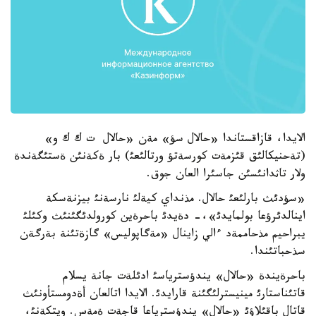
الايدا، قازاقستاندا «حالال سؤ» مةن «حالال ت ك ك و»
(تةحنيكالئق قئزمةت كورسةتؤ ورتالئعئ) بار ةكةنئن ةستئگةندة
ولار تاثدانئسئن جاسئرا العان جوق.
«سؤدئث بارلئعئ حالال. مذنداي كيةلئ نارسةنئ بيزنةسكة
اينالدئرؤعا بولمايدئ»،- دةيدئ باحرةين كورولدئگئنئث وكئلئ
يبراحيم مذحاممةد ءالي زاينال «مةگاپوليس» گازةتئنة بةرگةن
سذحباتئندا.
باحرةيندة «حالال» يندؤسترياسئ ادئلةت جانة يسلام
قاتئناستارئ مينيسترلئگئنة قارايدئ. الايدا اتالعان أةدومستأونئث
قاتال باقئلاؤئ «حالال» يندؤسترياعا قاجةت ةمةس. ويتكةنئ،