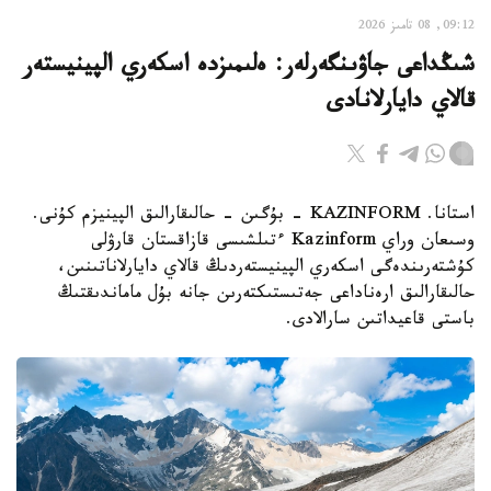
09:12, 08 تامىز 2026
شىڭداعى جاۋىنگەرلەر: ەلىمىزدە اسكەري الپينيستەر
قالاي دايارلانادى
استانا. KAZINFORM - بۇگىن - حالىقارالىق الپينيزم كۇنى.
وسىعان وراي Kazinform ءتىلشىسى قازاقستان قارۋلى
كۇشتەرىندەگى اسكەري الپينيستەردىڭ قالاي دايارلاناتىنىن،
حالىقارالىق ارەناداعى جەتىستىكتەرىن جانە بۇل ماماندىقتىڭ
باستى قاعيداتىن سارالادى.