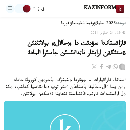
KAZINFORM
ق ز
ترەند:
2026-سايلاۋ
وقيعا
تاعايىنداۋ
اقوردا
19:43, 24 ءساۋىر 2014
قازاقستاندا سؤدئث دا «حالال» بولاتئنئن
ةستئگةن ارابتار تاثدانئسئن جاسئرا المادئ
استانا. قازاقپارات - جؤئردا ةلئمئزگة باحرةين كورولئ حاماد
بةن يسا ءال-حاليفا باستاعان ءبئر توپ دةلةگاسيا كةلئپ، ةكئ
ةل اراسئنداعئ قارئم-قاتئناستئ نئعايتا تذسكةن بولاتئن.