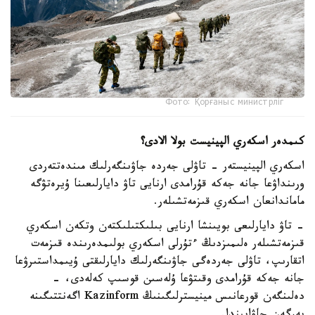
Фото: Қорғаныс министрліг
كىمدەر اسكەري الپينيست بولا الادى؟
اسكەري الپينيستەر - تاۋلى جەردە جاۋىنگەرلىك مىندەتتەردى
ورىنداۋعا جانە جەكە قۇرامدى ارنايى تاۋ دايارلىعىنا ۇيرەتۋگە
ماماندانعان اسكەري قىزمەتشىلەر.
- تاۋ دايارلىعى بويىنشا ارنايى بىلىكتىلىكتەن وتكەن اسكەري
قىزمەتشىلەر ەلىمىزدىڭ ءتۇرلى اسكەري بولىمدەرىندە قىزمەت
اتقارىپ، تاۋلى جەردەگى جاۋىنگەرلىك دايارلىقتى ۇيىمداستىرۋعا
جانە جەكە قۇرامدى وقىتۋعا ۇلەسىن قوسىپ كەلەدى، -
دەلىنگەن قورعانىس مينيسترلىگىنىڭ Kazinform اگەنتتىگىنە