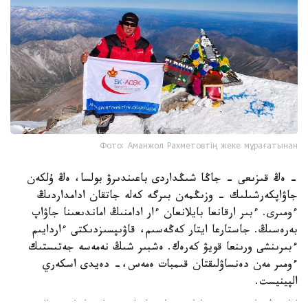
Фото: Аманжол Рахметовтің жеке мұрағатынан
- ەڭ قىزىعى - جاڭا شىڭداردى باعىندىرۋ بولسا، ەڭ ۇلكەن
جاۋاپكەرشىلىك - وزىڭمەن بىرگە كەلە جاتقان ادامداردىڭ
ءومىرى. ءبىر ارقانعا بايلانعان ءار ادامنىڭ اماندىعىنا جاۋاپ
بەرەسىڭ. جاستارعا ايتار كەڭەسىم، قاۋىپسىزدىكتى ءاردايىم
ءبىرىنشى ورىنعا قويۋ كەرەك. ەشبىر شىڭ نەمەسە جەتىستىك
ءومىر مەن دەنساۋلىقتان قىمبات ەمەس،- دەيدى اسكەري
الپينيست.
امانجول راحمەتوۆ ۇستاناتىن قاعيدا ەلىمىزدەگى اسكەري الپينيزم