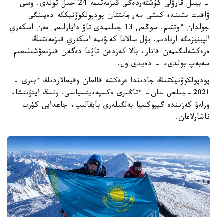
- بيىل قارۋلى كۇشتەردەگى قىزمەتىمە 24 جىل تولدى. وسى
ۋاقىت ىشىندە كىشى سەرجانتتان پودپولكوۆنيككە دەيىنگى
جولدان ءوتتىم. سوڭعى 13 جىلىمدى تاۋ دايارلىعى مەن اسكەري
الپينيزمگە ارنادىم. بۇل سالاعا كەلۋىمە اسكەري قىزمەتتىڭ
ەرەكشەلىگىمەن قاتار، بالا كەزدەن تاۋعا دەگەن قىزىعۋشىلىعىم
سەبەپ بولدى، - دەيدى ول.
پودپولكوۆنيكتىڭ جادىندا ەرەكشە قالعان وقيعالاردىڭ ءبىرى -
2021-جىلعى حان- ءتاڭىرى ەكسپەديتسياسى. ونىڭ ايتۋىنشا،
ورلەۋ كەزىندە گيپوكسيا بەلگىلەرى بايقالىپ، جاعدايى كۇرت
ناشارلاعان.