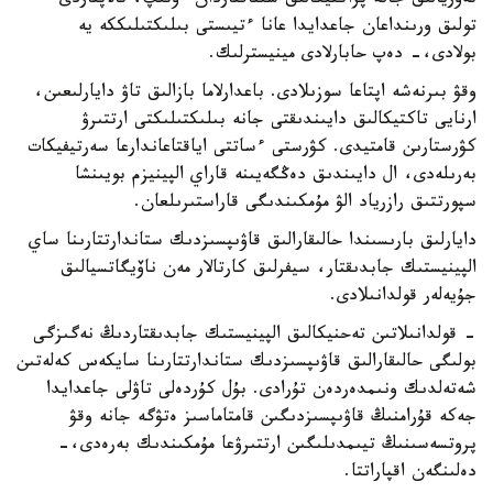
تەوريالىق جانە پراكتيكالىق سىناقتاردان ءوتىپ، تالاپتاردى
تولىق ورىنداعان جاعدايدا عانا ءتيىستى بىلىكتىلىككە يە
بولادى،- دەپ حابارلادى مينيسترلىك.
وقۋ بىرنەشە اپتاعا سوزىلادى. باعدارلاما بازالىق تاۋ دايارلىعىن،
ارنايى تاكتيكالىق دايىندىقتى جانە بىلىكتىلىكتى ارتتىرۋ
كۋرستارىن قامتيدى. كۋرستى ءساتتى اياقتاعاندارعا سەرتيفيكات
بەرىلەدى، ال دايىندىق دەڭگەيىنە قاراي الپينيزم بويىنشا
سپورتتىق رازرياد الۋ مۇمكىندىگى قاراستىرىلعان.
دايارلىق بارىسىندا حالىقارالىق قاۋىپسىزدىك ستاندارتتارىنا ساي
الپينيستىك جابدىقتار، سيفرلىق كارتالار مەن ناۆيگاتسيالىق
جۇيەلەر قولدانىلادى.
- قولدانىلاتىن تەحنيكالىق الپينيستىك جابدىقتاردىڭ نەگىزگى
بولىگى حالىقارالىق قاۋىپسىزدىك ستاندارتتارىنا سايكەس كەلەتىن
شەتەلدىك ونىمدەردەن تۇرادى. بۇل كۇردەلى تاۋلى جاعدايدا
جەكە قۇرامنىڭ قاۋىپسىزدىگىن قامتاماسىز ەتۋگە جانە وقۋ
پروتسەسىنىڭ تيىمدىلىگىن ارتتىرۋعا مۇمكىندىك بەرەدى،-
دەلىنگەن اقپاراتتا.