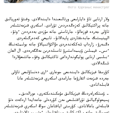
Фото: Қорғаныс министрліг
ولار ارنايى تاۋ دايارلىعى ورتالىعىندا دايىندالادى. وقىتۋ تەوريالىق
جانە پراكتيكالىق كەزەڭدەردەن تۇرادى. اسكەري قىزمەتشىلەر
تاۋلى جەردە قوزعالۋ، جارتاستى جانە مۇزدى بەدەردەن ءوتۋ،
الپينيستىك جابدىقتاردى پايدالانۋ، تابيعي كەدەرگىلەردى
ەڭسەرۋ، زارداپ شەككەندەردى ەۆاكۋاتسيالاۋ جانە بولىمشەنىڭ
ءىس- قيمىلىن ۇيىمداستىرۋ تاسىلدەرىن مەڭگەرەدى. ال العان
ءبىلىمى ارنايى پوليگوندارداعى تاكتيكالىق وقۋ-جاتتىعۋلاردا
شىڭدالادى.
كۋرسقا فيزيكالىق دايىندىعى جوعارى ءارى دەنساۋلىعى تاۋلى
جەردە قىزمەت اتقارۋعا جارامدى اسكەري قىزمەتشىلەر عانا
قابىلدانادى.
- ۇمىتكەرلەردىڭ فيزيكالىق مۇمكىندىكتەرى، مورالدىق-
پسيحولوگيالىق تۇراقتىلىعى مەن كۇردەلى جاعدايدا ارەكەت ەتۋ
قابىلەتى باعالانادى. كۋرستى اياقتاعان سوڭ اسكەري قىزمەتشىلەر