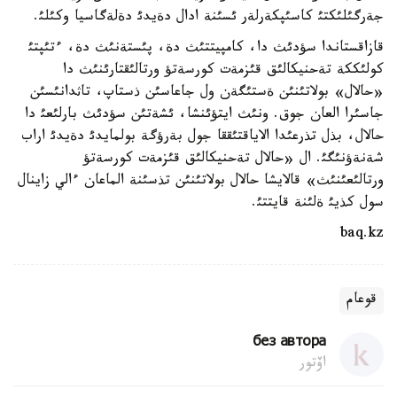
جةرگئلئكتئ كاسئپكةرلةر ئسئنة ادال دةيدئ دةلةگاسيا وكئلئ.
قازاقستاندا سؤدئث دا، كامپيتتئث دة، پئستةنئث دة، ءتئپتئ
كولئككة تةحنيكالئق قئزمةت كورسةتؤ ورتالئقتارئنئث دا
«حالال» بولاتئنئن ةستئگةن ول جاعاسئن ذستاپ، تاثدانئسئن
جاسئرا العان جوق. ونئث ايتؤئنشا، ئشةتئن سؤدئث بارلئعئ دا
حالال، بذل تذرعئدا الاياقتئققا جول بةرؤگة بولمايدئ دةيدئ اراب
شةنةؤنئگئ. ال «حالال تةحنيكالئق قئزمةت كورسةتؤ
ورتالئعئنئث» قالايشا حالال بولاتئنئن تذسئنة الماعان ءالي زاينال
سول كذيئ ةلئنة قايتتئ.
baq.kz
قوعام
без автора
اۆتور