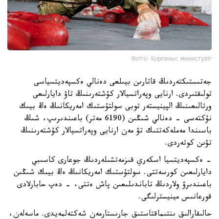
Фото: Қорғаныс министрліг
جەتىستىكتەردىڭ قاتارىن بيىلعى دەنالي ەكسپەديتسياسى
تولىقتىردى. ارنايى وپەراتسيالار كۇشتەرىنىڭ تاۋ دايارلىعى
ورتالىعىنىڭ الپينيستەر توبى سولتۇستىك امەريكانىڭ ەڭ بيىك
نۇكتەسى - دەنالي شىڭىن (6190 مەتر) باعىندىرىپ، شىڭ
باسىندا مەملەكەتتىك تۋ مەن ارنايى وپەراتسيالار كۇشتەرىنىڭ
تۋىن كوتەردى.
- ەكسپەديتسيا اسكەري قىزمەتشىلەردىڭ جوعارى كاسىبي
دايارلىعىن كورسەتتى. سولتۇستىك امەريكانىڭ ەڭ بيىك شىڭىن
باعىندىرۋ ولاردىڭ تاباندىلىعىن پاش ەتتى، - دەپ حابارلادى
قورعانىس مينيسترلىگى.
حالىقارالىق ىنتىماقتاستىق جارىستارمەن شەكتەلمەيدى. ماسەلەن،