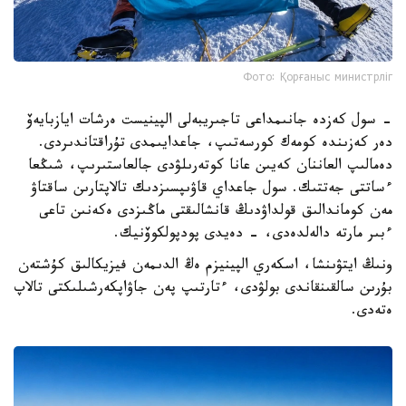
Фото: Қорғаныс министрліг
- سول كەزدە جانىمداعى تاجىريبەلى الپينيست ەرشات ايازبايەۆ
دەر كەزىندە كومەك كورسەتىپ، جاعدايىمدى تۇراقتاندىردى.
دەمالىپ العاننان كەيىن عانا كوتەرىلۋدى جالعاستىرىپ، شىڭعا
ءساتتى جەتتىك. سول جاعداي قاۋىپسىزدىك تالاپتارىن ساقتاۋ
مەن كوماندالىق قولداۋدىڭ قانشالىقتى ماڭىزدى ەكەنىن تاعى
ءبىر مارتە دالەلدەدى، - دەيدى پودپولكوۆنيك.
ونىڭ ايتۋىنشا، اسكەري الپينيزم ەڭ الدىمەن فيزيكالىق كۇشتەن
بۇرىن سالقىنقاندى بولۋدى، ءتارتىپ پەن جاۋاپكەرشىلىكتى تالاپ
ەتەدى.