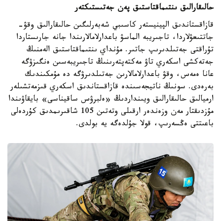
حالىقارالىق ىنتىماقتاستىق پەن جەتىستىكتەر
قازاقستاندىق الپينيستەر كاسىبي شەبەرلىگىن حالىقارالىق وقۋ-
جاتتىعۋلاردا، تاجىريبە الماسۋ باعدارلامالارىندا جانە جارىستاردا
تۇراقتى جەتىلدىرىپ جاتىر. مۇنداي ىنتىماقتاستىق الەمنىڭ
جەتەكشى اسكەري تاۋ مەكتەپتەرىنىڭ تاجىريبەسىن ەنگىزۋگە
عانا ەمەس، وقۋ باعدارلامالارىن جەتىلدىرۋگە دە مۇمكىندىك
بەرەدى. سونىڭ ناتيجەسىندە قازاقستاندىق اسكەري قىزمەتشىلەر
ارميالىق حالىقارالىق ويىنداردىڭ «ەلبرۋس ساقيناسى» بايقاۋىندا
مۇزدىقتار مەن وزەندەر ارقىلى وتەتىن 105 شاقىرىمدىق كۇردەلى
باعىتتى ەڭسەرىپ، قولا جۇلدەگە يە بولدى.