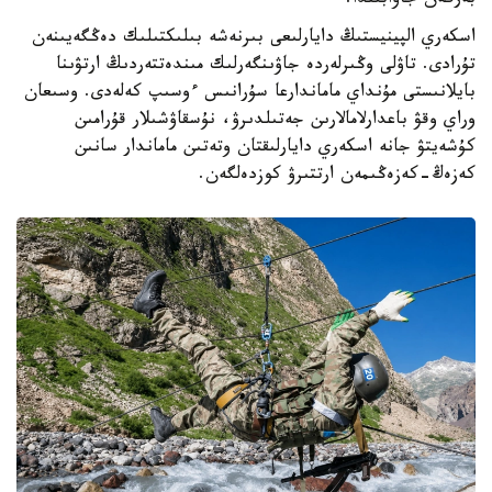
بەرگەن جاۋابىندا.
اسكەري الپينيستىڭ دايارلىعى بىرنەشە بىلىكتىلىك دەڭگەيىنەن
تۇرادى. تاۋلى وڭىرلەردە جاۋىنگەرلىك مىندەتتەردىڭ ارتۋىنا
بايلانىستى مۇنداي ماماندارعا سۇرانىس ءوسىپ كەلەدى. وسىعان
وراي وقۋ باعدارلامالارىن جەتىلدىرۋ، نۇسقاۋشىلار قۇرامىن
كۇشەيتۋ جانە اسكەري دايارلىقتان وتەتىن ماماندار سانىن
كەزەڭ-كەزەڭىمەن ارتتىرۋ كوزدەلگەن.