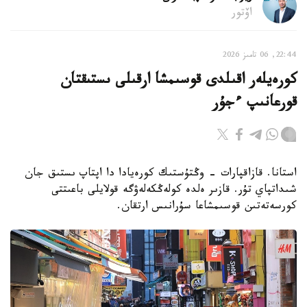
اۆتور
22:44, 06 تامىز 2026
كورەيلەر اقىلدى قوسىمشا ارقىلى ىستىقتان
قورعانىپ ءجۇر
استانا. قازاقپارات - وڭتۇستىك كورەيادا دا اپتاپ ىستىق جان
شىداتپاي تۇر. قازىر ەلدە كولەڭكەلەۋگە قولايلى باعىتتى
كورسەتەتىن قوسىمشاعا سۇرانىس ارتقان.