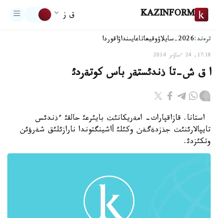
KAZINFORM
ق ز
ترەند:
2026-سايلاۋ
وقيعا
تاعايىنداۋ
اقوردا
17:18, 24 ءساۋىر 2014
ا ق ش-تا ذندئستةر باس كوتةردئ
استانا. قازاقپارات- امةريكانئث بايئرعئ حالقئ ءذندئس
تايپالارئنئث جذزدةگةن وكئلئ أاشينگتوندا نارازئلئق شةرؤئن
وتكئزدئ.