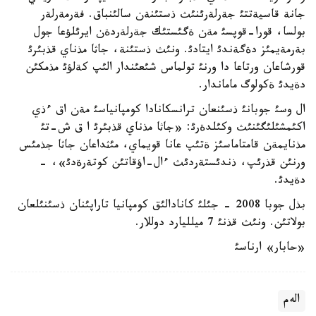
جانة قاسيةتتئ جةرلةرئنئث ذستئنةن سالئنباق. فةرمةرلةر
بولسا، قورا-قوپسئ مةن ةگئستئك جةرلةردةن ايرئلؤعا جول
بةرمةيمئز دةگةندئ ايتادئ. ونئث ذستئنة، جاثا مذناي قذبئرئ
قورشاعان ورتاعا دا ورنئ تولماس شئعئندار الئپ كةلؤئ مذمكئن
دةيدئ ةكولوگ ماماندار.
ال وسئ جوبانئ ذسئنعان ترانسكانادا كومپانياسئ مةن اق ءذي
اكئمشئلئگئنئث وكئلدةرئ: «جاثا مذناي قذبئرئ ا ق ش-تئ
مذنايمةن قامتاماسئز ةتئپ عانا قويماي، مئثداعان جاثا جذمئس
ورنئن قذرئپ، ذندئستةردئث ءال-اؤقاتئن كوتةرةدئ»، -
دةيدئ.
بذل جوبا 2008 - جئلئ كانادالئق كومپانيا تاراپئنان ذسئنئلعان
بولاتئن. ونئث قذنئ 7 ميلليارد دوللار.
«حابار» ارناسئ
الەم