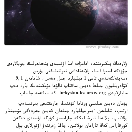
Фото: pixabay.com
ولاردىڭ پىكىرىنشە، ادامزات اسا اۋقىمدى ينجەنەرلىك جوبالاردى
جۇزەگە اسىرا السا، پلانەتاداعى تىرشىلىكتى بۇرىن
ەسەپتەلگەندەي تاعى 1 ميلليارد جىل ەمەس، شامامەن 9,1
كۆادريلليون جىلعا دەيىن ساقتاپ قالۋعا مۇمكىندىك بار، دەپ
حابارلايدى turkystan.kz arxiv.org-كە سىلتەمە جاساپ.
بۇعان دەيىن عىلىمي ورتادا كۇننىڭ جارىقتىعى بىرتىندەپ
ارتىپ، شامامەن ءبىر ميلليارد جىلدان كەيىن جەردەگى مۇحيتتار
بۋلانىپ، پلانەتا تىرشىلىككە جارامسىز كۇيگە تۇسەدى دەگەن
كوزقاراس كەڭ تاراعان بولاتىن. جاڭا زەرتتەۋ اۆتورلارى بۇل