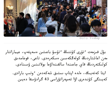
Фото: Yonhap
بۇل قىزمەت ءتۇرى كۇننىڭ ءتۇسۋ باعىتىن ەسەپتەپ، عيماراتتار
مەن اعاشتاردىڭ كولەڭكەسىن ەسكەرەدى. تاعى، قوعامدىق
كولىكتەردىڭ قاي جاعىندا سالقىنداۋعا بولاتىنىن ۇسىنادى.
ايتا كەتەيىك، ەلدە اپتاپ ىستىق شەكەدەن ءوتىپ بارادى.
كەيىنگى كۇندەرى اۋا تەمپەراتۋراسى 43 گرادۋسقا دەيىن
كوتەرىلگەن.
الەم