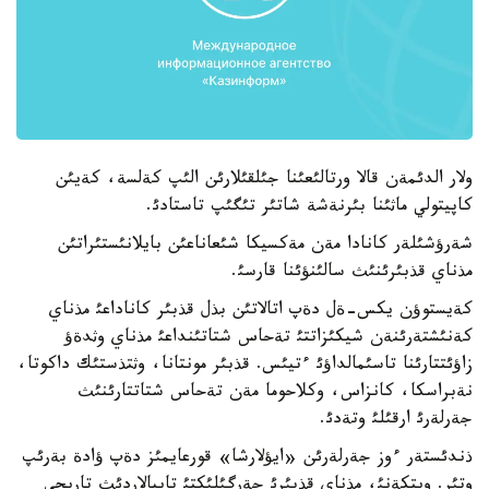
ولار الدئمةن قالا ورتالئعئنا جئلقئلارئن الئپ كةلسة، كةيئن
كاپيتولي ماثئنا بئرنةشة شاتئر تئگئپ تاستادئ.
شةرؤشئلةر كانادا مةن مةكسيكا شئعاناعئن بايلانئستئراتئن
مذناي قذبئرئنئث سالئنؤئنا قارسئ.
كةيستوؤن يكس-ةل دةپ اتالاتئن بذل قذبئر كاناداعئ مذناي
كةنئشتةرئنةن شيكئزاتتئ تةحاس شتاتئنداعئ مذناي وثدةؤ
زاؤئتتارئنا تاسئمالداؤئ ءتيئس. قذبئر مونتانا، وثتذستئك داكوتا،
نةبراسكا، كانزاس، وكلاحوما مةن تةحاس شتاتتارئنئث
جةرلةرئ ارقئلئ وتةدئ.
ذندئستةر ءوز جةرلةرئن «ايؤلارشا» قورعايمئز دةپ ؤادة بةرئپ
وتئر. ويتكةنئ، مذناي قذبئرئ جةرگئلئكتئ تايپالاردئث تاريحي