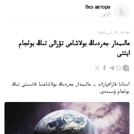
без автора
اۆتور
07:06, 07 تامىز 2026
عالىمدار جەردىڭ بولاشاعى تۋرالى تىڭ بولجام
ايتتى
استانا.قازاقپارات - عالىمدار جەردىڭ بولاشاعىنا قاتىستى تىڭ
بولجام ۇسىندى.