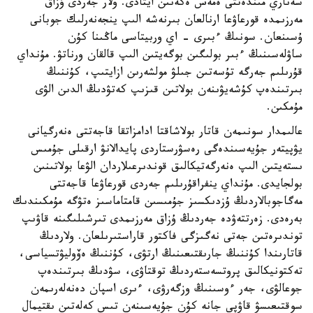
سەناري مىندەتتى ەمەس ەكەنىن ايتادى. ولار جەردى ۇزاق
مەرزىمدە قورعاۋعا ارنالعان بىرنەشە الىپ ينجەنەرلىك جوبانى
ۇسىنعان. سونىڭ ءبىرى - اي وربيتاسى ماڭىنا كۇن
ساۋلەسىنىڭ ءبىر بولىگىن بوگەيتىن الىپ قالقان ورناتۋ. مۇنداي
قۇرىلىم جەرگە تۇسەتىن جىلۋ مولشەرىن ازايتىپ، كۇننىڭ
بىرتىندەپ كۇشەيۋىنەن بولاتىن قىزىپ كەتۋدىڭ الدىن الۋى
مۇمكىن.
عالىمدار سونىمەن قاتار بولاشاقتا ادامزاتقا قاجەتتى ەنەرگيانى
يۋپيتەر جۇيەسىندەگى رەسۋرستاردى پايدالانۋ ارقىلى جۇمىس
ىستەيتىن الىپ ەنەرگەتيكالىق قوندىرعىلاردان الۋعا بولاتىنىن
بولجايدى. مۇنداي ينفراقۇرىلىم جەردى قورعاۋعا قاجەتتى
مەگاجوبالاردىڭ ۇزدىكسىز جۇمىسىن قامتاماسىز ەتۋگە مۇمكىندىك
بەرەدى. زەرتتەۋدە جەردىڭ ۇزاق مەرزىمدى تىرشىلىگىنە قاۋىپ
توندىرەتىن جەتى نەگىزگى فاكتور قاراستىرىلعان. ولاردىڭ
قاتارىندا كۇننىڭ جارىقتىعىنىڭ ارتۋى، كۇننىڭ ەۆوليۋتسياسى،
تەكتونيكالىق پروتسەستەردىڭ توقتاۋى، سۋدىڭ بىرتىندەپ
جوعالۋى، جەر ءوسىنىڭ وزگەرۋى، ءىرى اسپان دەنەلەرىمەن
سوقتىعىسۋ قاۋپى جانە كۇن جۇيەسىنەن تىس كەلەتىن ىقتيمال