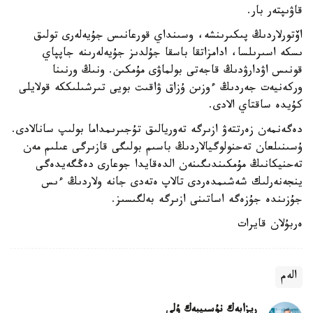
قاۋىپتەر بار.
اۆتورلاردىڭ پىكىرىنشە، وسىنداي قورعانىس جۇيەلەرى تولىق
ىسكە اسىرىلسا، ادامزاتقا باسقا جۇلدىز جۇيەلەرىنە جاپپاي
قونىس اۋدارۋدىڭ قاجەتى بولماۋى مۇمكىن. ونىڭ ورنىنا
وركەنيەت جەردىڭ ءوزىن ۇزاق ۋاقىت بويى تىرشىلىككە قولايلى
كۇيدە ساقتاي الادى.
دەگەنمەن زەرتتەۋ ازىرگە تەوريالىق تۇجىرىمداما بولىپ سانالادى.
ۇسىنىلعان تەحنولوگيالاردىڭ باسىم بولىگى قازىرگى عىلىم مەن
تەحنيكانىڭ مۇمكىندىگىنەن الدەقايدا جوعارى دەڭگەيدەگى
ينجەنەرلىك شەشىمدەردى تالاپ ەتەدى جانە ولاردىڭ ءىس
جۇزىندە جۇزەگە اساتىنى ازىرگە بەلگىسىز.
ەربۇلان قايرات
الەم
ريزابەك نۇسىپبەك ۇلى