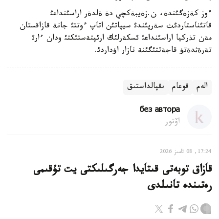
ءوز كةزةگئندة، ن.زةيبةكچي دة ةلدةر اراسئنداعئ
قاتئناستاردئث سةرپئندئ سيپاتئن اتاپ ءوتتئ جانة قازاقستان
مةن تذركيا اراسئنداعئ ئسكةرلئك ارئپتةستئكتئ ودان ءارئ
تةرةثدةتؤ قاجةتتئگئنة نازار اؤداردئ.
الەم
قوعام
ىقپالداستىق
без автора
اۆتور
17:24, 08 تامىز 2026
قازاق توبەتى قىتايدا جەرگىلىكتى يت تۇقىمى
رەتىندە تانىلدى