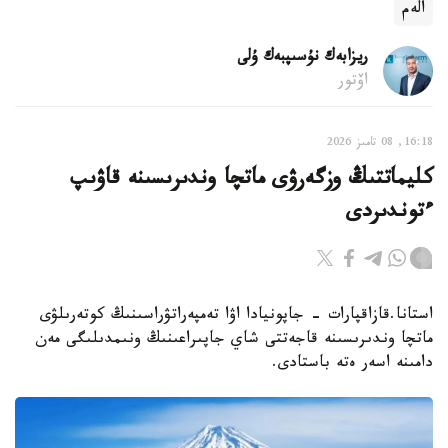
الەم
ريزابەك نۇسىپبەك ۇلى
اۆتور
16:18, 08 تامىز 2026
كليماتتىڭ وزگەرۋى ماتچا وندىرىسىنە قاۋىپ
ءتوندىردى
استانا.قازاقپارات - جاپونيادا اۋا تەمپەراتۋراسىنىڭ كوتەرىلۋى
ماتچا وندىرىسىنە قاجەتتى شاي جاپىراعىنىڭ ونىمدىلىگى مەن
دامىنە اسەر ەتە باستادى.