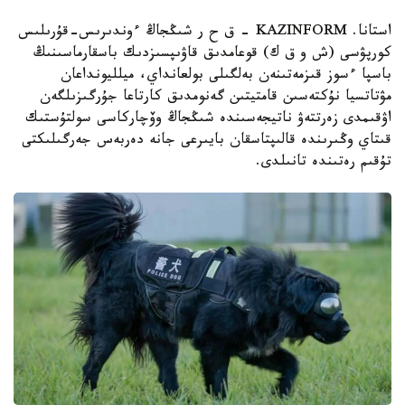
استانا. KAZINFORM – ق ح ر شىڭجاڭ ءوندىرىس-قۇرىلىس
كورپۋسى (ش و ق ك) قوعامدىق قاۋىپسىزدىك باسقارماسىنىڭ
باسپا ءسوز قىزمەتىنەن بەلگىلى بولعانداي، ميلليونداعان
مۋتاتسيا نۇكتەسىن قامتيتىن گەنومدىق كارتاعا جۇرگىزىلگەن
اۋقىمدى زەرتتەۋ ناتيجەسىندە شىڭجاڭ وۆچاركاسى سولتۇستىك
قىتاي وڭىرىندە قالىپتاسقان بايىرعى جانە دەربەس جەرگىلىكتى
تۇقىم رەتىندە تانىلدى.