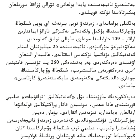
جەتىلدىرۋ ناتيجەسىندە پايدا بولعانى» تۋرالى ۇزاققا سوزىلعان
پىكىرتالاسقا نۇكتە قويىلدى.
بەلگىلى بولعانداي، زەرتتەۋ توبى بىرنەشە اي بويى شىڭجاڭ
وۆچاركاسىنىڭ بۇكىل ولكەدەگى نەگىزگى تارالۋ ايماقتارىن
ارالاپ، 109 داراباسقا جوعارى ساپالى تولىق گەنومدىق
سەكۆەنيرلەۋ جۇرگىزدى. ناتيجەسىندە 25 ميلليوننان استام
گەنەتيكالىق مۋتاتسيا نۇكتەسى انىقتالدى. عالىمدار الىنعان
اۋقىمدى دەرەكتەردى جەر بەتىندەگى 260 يت تۇقىمىن قامتيتىن
ءىرى دەرەكقورمەن سالىستىرىپ، شىڭجاڭ وۆچاركاسىنىڭ
جوعارى دالدىكتەگى «گەنومدىق سايكەستەندىرۋ كارتاسىن»
جاسادى.
دەرەككوزدىڭ جازۋىنشا، بۇل «گەنەتيكالىق ءتولقۇجات» عىلىمي
قورىتىندى عانا ەمەس، سونىمەن قاتار پراكتيكالىق قولدانۋعا
ارنالعان «باعدار» قىزمەتىن اتقارادى. بۇعان دەيىن
جۇرگىزىلگەن فۋنكتسيونالدىق گەندەردى زەرتتەۋ ناتيجەلەرىمەن
ۇشتاستىرا وتىرىپ، عىلىمي توپ شىڭجاڭ وۆچاركاسىنا ءتان
گيپوكسياعا توزىمدىلىك جانە قورشاعان ورتانىڭ قولايسىز