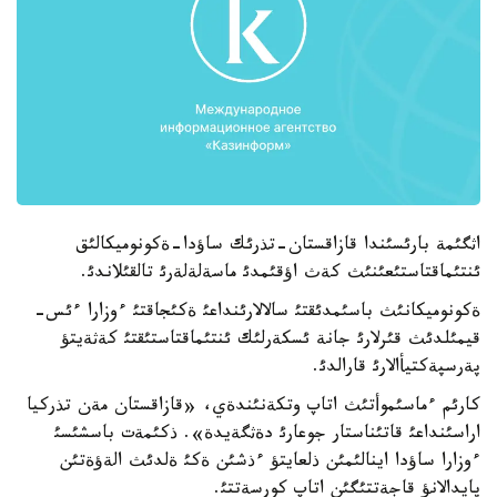
اثگئمة بارئسئندا قازاقستان-تذرئك ساؤدا-ةكونوميكالئق
ئنتئماقتاستئعئنئث كةث اؤقئمدئ ماسةلةلةرئ تالقئلاندئ.
ةكونوميكانئث باسئمدئقتئ سالالارئنداعئ ةكئجاقتئ ءوزارا ءئس-
قيمئلدئث قئرلارئ جانة ئسكةرلئك ئنتئماقتاستئقتئ كةثةيتؤ
پةرسپةكتيأالارئ قارالدئ.
كارئم ءماسئموأتئث اتاپ وتكةنئندةي، «قازاقستان مةن تذركيا
اراسئنداعئ قاتئناستار جوعارئ دةثگةيدة». ذكئمةت باسشئسئ
ءوزارا ساؤدا اينالئمئن ذلعايتؤ ءذشئن ةكئ ةلدئث الةؤةتئن
پايدالانؤ قاجةتتئگئن اتاپ كورسةتتئ.