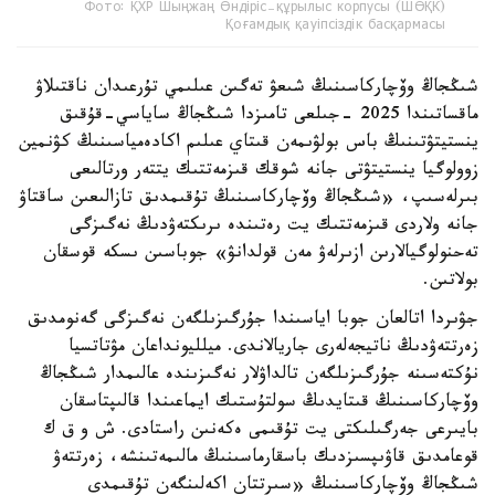
Фото: ҚХР Шыңжаң Өндіріс-құрылыс корпусы (ШӨҚК)
Қоғамдық қауіпсіздік басқармасы
شىڭجاڭ وۆچاركاسىنىڭ شىعۋ تەگىن عىلىمي تۇرعىدان ناقتىلاۋ
ماقساتىندا 2025 -جىلعى تامىزدا شىڭجاڭ ساياسي-قۇقىق
ينستيتۋتىنىڭ باس بولۋىمەن قىتاي عىلىم اكادەمياسىنىڭ كۋنمين
زوولوگيا ينستيتۋتى جانە شوقك قىزمەتتىك يتتەر ورتالىعى
بىرلەسىپ، «شىڭجاڭ وۆچاركاسىنىڭ تۇقىمدىق تازالىعىن ساقتاۋ
جانە ولاردى قىزمەتتىك يت رەتىندە ىرىكتەۋدىڭ نەگىزگى
تەحنولوگيالارىن ازىرلەۋ مەن قولدانۋ» جوباسىن ىسكە قوسقان
بولاتىن.
جۋىردا اتالعان جوبا اياسىندا جۇرگىزىلگەن نەگىزگى گەنومدىق
زەرتتەۋدىڭ ناتيجەلەرى جاريالاندى. ميلليونداعان مۋتاتسيا
نۇكتەسىنە جۇرگىزىلگەن تالداۋلار نەگىزىندە عالىمدار شىڭجاڭ
وۆچاركاسىنىڭ قىتايدىڭ سولتۇستىك ايماعىندا قالىپتاسقان
بايىرعى جەرگىلىكتى يت تۇقىمى ەكەنىن راستادى. ش و ق ك
قوعامدىق قاۋىپسىزدىك باسقارماسىنىڭ مالىمەتىنشە، زەرتتەۋ
شىڭجاڭ وۆچاركاسىنىڭ «سىرتتان اكەلىنگەن تۇقىمدى