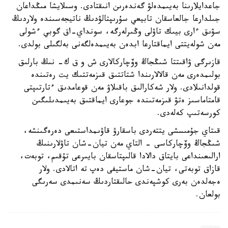
جاعدايلارىنا بەيىمدەلۋ گەندەرىن انىقتادى. وسىلايشا مىڭداعان
جىلدارعا جالعاسقان تابيعي سۇرىپتالۋدىڭ ناتيجەسىندە ولاردىڭ
سۋىق ءارى بيىك تاۋلى وڭىرلەرگە، سونداي-اق گوبي ءشولى
مەن شولەيتتى ايماقتارعا ابدەن بەيىمدەلگەنى بەلگىلى بولدى.
قازىرگى ۋاقىتتا شىڭجاڭ وۆچاركالارى ش و ق ك- نىڭ بارلىق
بولىمدەرى مەن قالالارىندا شتاتتىق قىزمەتتىك يت رەتىندە
قولدانىلادى. ولار شەكارالىق باقىلاۋ مەن قوعامدىق ءتارتىپتى
قامتاماسىز ەتۋ قىزمەتىندە جوعارى ايماقتىق بەيىمدىلىگىن
كورسەتىپ كەلەدى.
قىتاي جۇمىسشى يتتەردى باسقارۋ قاۋىمداستىعى دەرەگىنشە،
شىڭجاڭ وۆچاركاسى - التاي مەن تيان-شان تاۋلارىنىڭ
ارالىعىنداعى بايتاق دالادا قالىپتاسقان بايىرعى تۇقىم، توبەت،
قازاق توبەتى، تيان-شان ماستيفى دەپ تە اتالادى. ولار
ەجەلدەن بەرى كوشپەندى حالىقتاردىڭ سەنىمدى سەرىگى
بولعان.