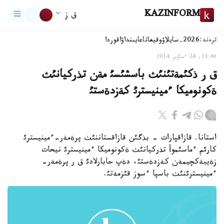
KAZINFORM
ق ز
ترەند:
2026-سايلاۋ
وقيعا
تاعايىنداۋ
اقوردا
13:46, 24 ءساۋىر 2014
ق ر ذكئمةتئنئث باسشئسئ مةن تذركيانئث
ةكونوميكا ءمينيسترئ كةزدةستئ
استانا. قازاقپارات - بذگئن قازاقستاننئث پرةمةر-ءمينيسترئ
كارئم ءماسئموأ تذركيانئث ةكونوميكا ءمينيسترئ نيحات
زةيبةكچيمةن كةزدةستئ، دةپ حابارلادئ ق ر پرةمةر-
ءمينيسترئنئث باسپا ءسوز قئزمةتئ.