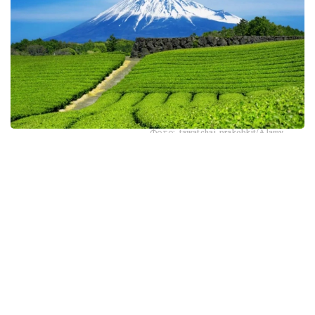
Фото: tawatchai prakobkit/Alamy
اسىرەسە جازعى اپتاپ، جىلى تۇندەر جانە كوكتەمدەگى اۋا
رايىنىڭ قۇبىلمالىلىعى شاي بۇتالارىنا قوسىمشا سالماق ءتۇسىرىپ
وتىر. عالىمدار ماسەلەنى شەشۋ ءۇشىن ىستىققا ءتوزىمدى
سۇرىپتاردى گەنومدىق ادىستەرمەن ىرىكتەۋگە كىرىسكەن، دەپ
حابارلايدى turkystan.kz newscientist.com-عا سىلتەمە
جاساپ.
الايدا الەۋمەتتىك جەلىلەردە تاراعان «تەمپەراتۋرا تاعى 1°C- قا
كوتەرىلسە، ماتچا مۇلدە جوعالادى» دەگەن مالىمدەمەنى عىلىمي