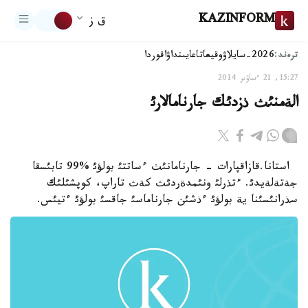
KAZINFORM
ق ز
ترەند:
2026-سايلاۋ
وقيعا
تاعايىنداۋ
اقوردا
15:27, 21 ءساۋىر 2014
الةمنئث ذزدئك جارنامالارئ
استانا.قازاقپارات - جارنامانئث ءساتتئ بولؤئ %99 تابئسقا
جةتةلةيدئ. ءتذرلئ ونئمدةردئث كةث تاراپ، كوپشئلئك
سذرانئسئنا ية بولؤئ ءذشئن جارناماسئ جاقسئ بولؤئ ءتيئس.