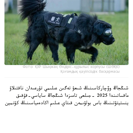
Фото: ҚХР Шыңжаң Өндіріс-құрылыс корпусы (ШӨҚК)
Қоғамдық қауіпсіздік басқармасы
شىڭجاڭ وۆچاركاسىنىڭ شىعۋ تەگىن عىلىمي تۇرعىدان ناقتىلاۋ
ماقساتىندا 2025 -جىلعى تامىزدا شىڭجاڭ ساياسي-قۇقىق
ينستيتۋتىنىڭ باس بولۋىمەن قىتاي عىلىم اكادەمياسىنىڭ كۋنمين
زوولوگيا ينستيتۋتى جانە شوقك قىزمەتتىك يتتەر ورتالىعى
بىرلەسىپ، «شىڭجاڭ وۆچاركاسىنىڭ تۇقىمدىق تازالىعىن ساقتاۋ
جانە ولاردى قىزمەتتىك يت رەتىندە ىرىكتەۋدىڭ نەگىزگى