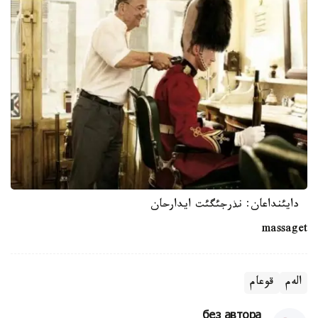
دايئنداعان: نذرجئگئت ايدارحان
massaget
الەم
قوعام
без автора