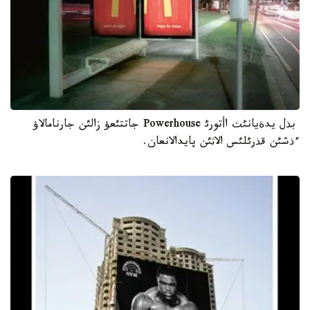
بذل يدةيانئث اأتورئ Powerhouse جاتتئعؤ زالئن جارنامالاؤ
ءذشئن قذرئلئس الاثئن پايدالانعان.