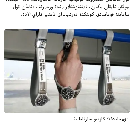
قول ساعاتئن شئعارؤشئ كومپانيا جارناما جاساؤدئث ةث ءتيئمدئ
جولئن تاپقان ةكةن. تذتئنؤشئلار ةندئ وزدةرئنة ذناعان قول
ساعاتتئ قوعامدئق كولئكتة تذرئپ-اق تاعئپ قاراي الادئ.
اؤةجايداعئ كازينو جارناماسئ