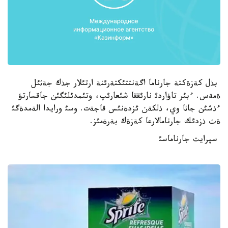
بذل كةزةكتة جارناما اگةنتتئكتةرئنة ارتئلار جذك جةثئل
ةمةس. ءبئر تاؤاردئ نارئققا شئعارئپ، وتئمدئلئگئن جاقسارتؤ
ءذشئن جاثا وي، ذلكةن ئزدةنئس قاجةت. وسئ ورايدا الةمدةگئ
ةث ذزدئك جارنامالارعا كةزةك بةرةمئز.
سپرايت جارناماسئ