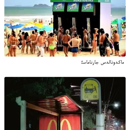
ماكدونالدس جارناماسئ