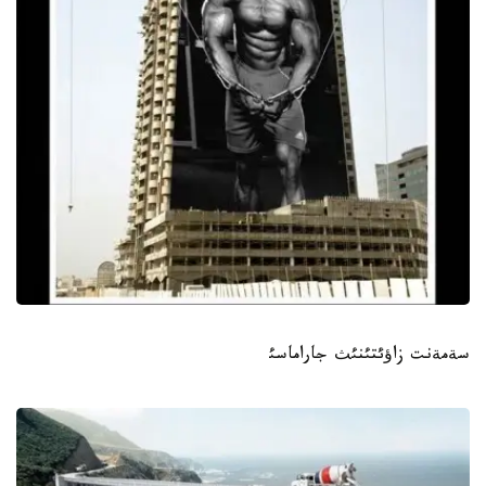
سةمةنت زاؤئتئنئث جاراماسئ