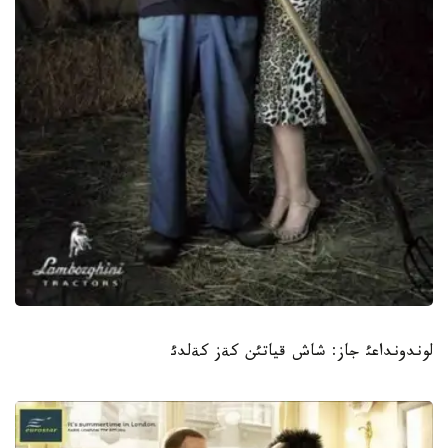
لوندونداعئ جاز: شاش قياتئن كةز كةلدئ