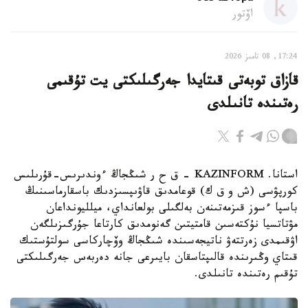
اۆتور
17:24, 08 تامىز 2026
قازاق توبەتى قىتايدا جەرگىلىكتى يت تۇقىمى
رەتىندە تانىلدى
استانا. KAZINFORM – ق ح ر شىڭجاڭ ءوندىرىس-قۇرىلىس
كورپۋسى (ش و ق ك) قوعامدىق قاۋىپسىزدىك باسقارماسىنىڭ
باسپا ءسوز قىزمەتىنەن بەلگىلى بولعانداي، ميلليونداعان
مۋتاتسيا نۇكتەسىن قامتيتىن گەنومدىق كارتاعا جۇرگىزىلگەن
اۋقىمدى زەرتتەۋ ناتيجەسىندە شىڭجاڭ وۆچاركاسى سولتۇستىك
قىتاي وڭىرىندە قالىپتاسقان بايىرعى جانە دەربەس جەرگىلىكتى
تۇقىم رەتىندە تانىلدى.