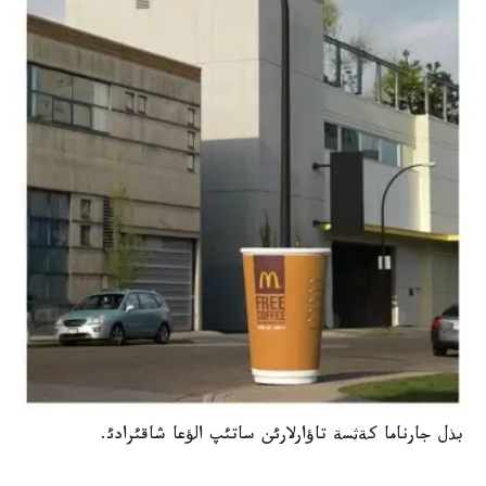
بذل جارناما كةثسة تاؤارلارئن ساتئپ الؤعا شاقئرادئ.