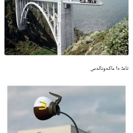
تاعئ دا ماكدونالدس