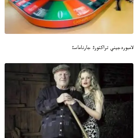
لامبوردجيني تراكتورئ جارناماسئ