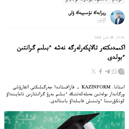
ريزابەك نۇسىپبەك ۇلى
اۆتور
17:51, 08 تامىز 2026
اكىمدىكتەر تالاپكەرلەرگە نەشە ءبىلىم گرانتىن
ءبولدى
استانا. KAZINFORM - قازاقستاندا جەرگىلىكتى اتقارۋشى
ورگاندار بولەتىن مەملەكەتتىك ءبىلىم بەرۋ گرانتتارىن تاعايىنداۋ
كونكۋرسىنا ءوتىنىش قابىلداۋ باستالدى.