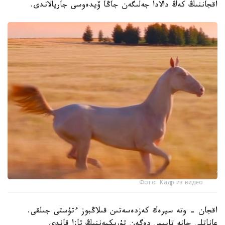
اقجاننىڭ كەڭ دالادا جەلىگەن جاڭا ۆيدەوسى جاريالاندى.
Фото: Кадр из видео
اقجان - وتە سيرەك كەزدەسەتىن قىلاڭبوز ءتۇستى جىلقى.
عاناتلى جانە تابىس دەگەن تۇرىكمەننىڭ تازا قاندى