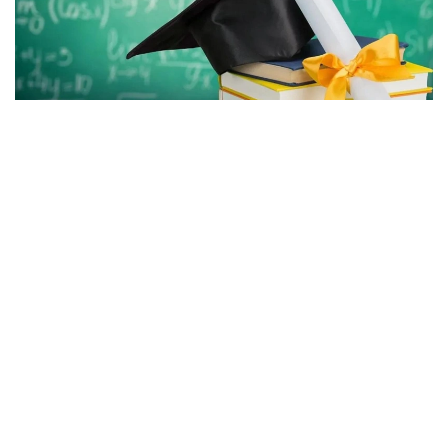
Фото: Gov.kz
بيىل اكىمدىكتەر باكالاۆريات، ماگيستراتۋرا جانە رەزيدەنتۋرا
باعدارلامالارى بويىنشا بارلىعى 2392 ءبىلىم گرانتىن ءبولدى،
دەپ حابارلايدى عىلىم جانە جوعارى ءبىلىم مينيسترلىگى.
جىل سايىن اكىمدىكتەر وڭىرلەرگە قاجەتتى جانە باسىم باعىتتار
بويىنشا مامانداردى ماقساتتى دايارلاۋ ءۇشىن ءبىلىم بەرۋ
گرانتتارىن ۇسىنادى.
- بيىل جەرگىلىكتى اتقارۋشى ورگاندار باكالاۆريات، ماگيستراتۋرا
جانە رەزيدەنتۋرا باعدارلامالارى بويىنشا وقۋعا 2392 ءبىلىم بەرۋ