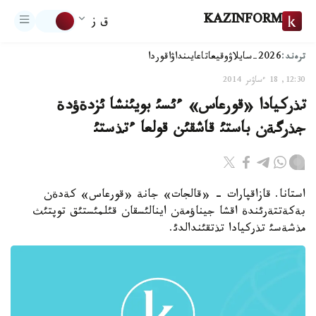
KAZINFORM
ق ز
ترەند:
2026-سايلاۋ
وقيعا
تاعايىنداۋ
اقوردا
12:30, 18 ءساۋىر 2014
تذركيادا «قورعاس» ءئسئ بويئنشا ئزدةؤدة
جذرگةن باستئ قاشقئن قولعا ءتذستئ
استانا. قازاقپارات - «قالجات» جانة «قورعاس» كةدةن
بةكةتتةرئندة اقشا جيناؤمةن اينالئسقان قئلمئستئق توپتئث
مذشةسئ تذركيادا تذتقئندالدئ.