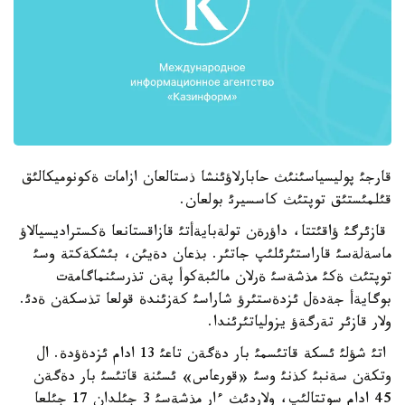
قارجئ پوليسياسئنئث حابارلاؤئنشا ذستالعان ازامات ةكونوميكالئق
قئلمئستئق توپتئث كاسسيرئ بولعان.
قازئرگئ ؤاقئتتا، داؤرةن تولةبايةأتئ قازاقستانعا ةكستراديسيالاؤ
ماسةلةسئ قاراستئرئلئپ جاتئر. بذعان دةيئن، بئشكةكتة وسئ
توپتئث ةكئ مذشةسئ ةرلان مالئبةكوأ پةن تذرسئنماگامةت
بوگايةأ جةدةل ئزدةستئرؤ شاراسئ كةزئندة قولعا تذسكةن ةدئ.
ولار قازئر تةرگةؤ يزولياتئرئندا.
اتئ شؤلئ ئسكة قاتئسمئ بار دةگةن تاعئ 13 ادام ئزدةؤدة. ال
وتكةن سةنبئ كذنئ وسئ «قورعاس» ئسئنة قاتئسئ بار دةگةن
45 ادام سوتتالئپ، ولاردئث ءار مذشةسئ 3 جئلدان 17 جئلعا