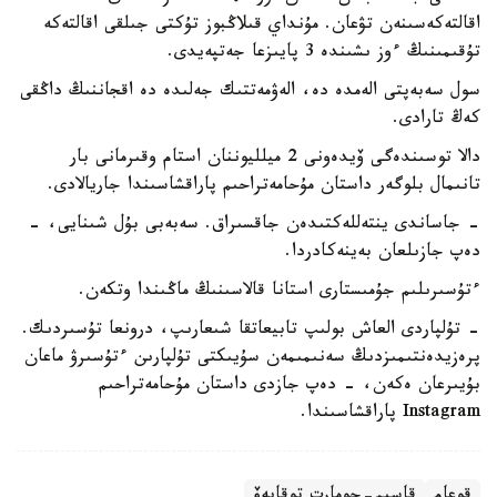
اقالتەكەسىنەن تۋعان. مۇنداي قىلاڭبوز تۇكتى جىلقى اقالتەكە
تۇقىمىنىڭ ءوز ىشىندە 3 پايىزعا جەتپەيدى.
سول سەبەپتى الەمدە دە، الەۋمەتتىك جەلىدە دە اقجاننىڭ داڭقى
كەڭ تارادى.
دالا توسىندەگى ۆيدەونى 2 ميلليوننان استام وقىرمانى بار
تانىمال بلوگەر داستان مۇحامەتراحىم پاراقشاسىندا جاريالادى.
- جاساندى ينتەللەكتىدەن جاقسىراق. سەبەبى بۇل شىنايى، -
دەپ جازىلعان بەينەكادردا.
ءتۇسىرىلىم جۇمىستارى استانا قالاسىنىڭ ماڭىندا وتكەن.
- تۇلپاردى العاش بولىپ تابيعاتقا شىعارىپ، درونعا تۇسىردىك.
پرەزيدەنتىمىزدىڭ سەنىمىمەن سۇيىكتى تۇلپارىن ءتۇسىرۋ ماعان
بۇيىرعان ەكەن، - دەپ جازدى داستان مۇحامەتراحىم
Instagram پاراقشاسىندا.
قوعام
قاسىم-جومارت توقايەۆ