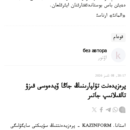
دةيئن باس بوستاندئقتارئنان ايئرئلعان.
«الماتئ» ارناسئ
قوعام
без автора
اۆتور
20:17, 08 تامىز 2026
پرەزيدەنت تۇلپارىنىڭ جاڭا ۆيدەوسى قىزۋ
تالقىلانىپ جاتىر
استانا. KAZINFORM - پرەزيدەنتتىڭ سۇيىكتى سايگۇلىگى