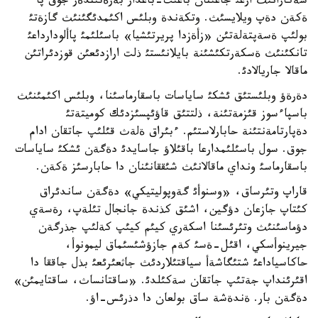
شةكارانئث ارعئ جاعئنان باعئت-باعدار بةرةتئندةر جوق پا
ةكةن دةپ ويلايسئث. وتكةندة وبلئس اكئمدئگئنئث گازةتئ
بولئپ ةسةپتةلةتئن «زأةزدا پريرتئشيا» باسئلئمئ پاألودارداعئ
تانكئنئث ةسكةرتكئشئنة بايلانئستئ ذلت ارازدئعئن قوزدئراتئن
ماقالا جاريالادئ.
دةرةؤ وبلئستئق ئشكئ ساياسات باسقارماسئنا، وبلئس اكئمئنئث
باسپاءسوز قئزمةتئنة، ذلتتئق قاؤئپسئزدئك كوميتةتئ
دةپارتامةنتئنة حابارلاستئم. ءبئراق ةلةث قئلئپ جاتقان ادام
جوق. سول باسئلئمدارعا باقئلاؤ جاسايدئ دةگةن ئشكئ ساياسات
باسقارماسئ ونداي ماقالانئث شئققانئنان دا حابارسئز ةكةن.
قاراپ وتئرساق، «وسنوأئ گةوپوليتيكي» دةگةن ساندئراق
كئتاپ جازعان دؤگين، اشئق كذندة جانجال تئلةپ، رةسةي
دؤماسئنئث وتئرئسئنا اسكةري كيئم كيئپ كةلئپ جذرگةن
جيرينوأسكي، اقئل-ةسئ كةم جازؤشئسئماق ليمونوأ،
حاكاسياداعئ شتئگاشةأ سياقتئلاردئث جاثعئرئعئ بذل جاققا دا
اقئرئنداپ جةتئپ جاتقان سةكئلدئ. «ساقتانساث، ساقتايمئن»
دةگةن بار. ةندةشة ساق بولعان دا دذرئس-اؤ.