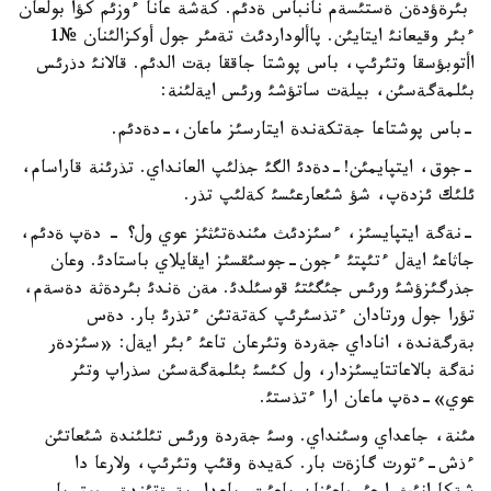
بئرةؤدةن ةستئسةم نانباس ةدئم. كةشة عانا ءوزئم كؤا بولعان
ءبئر وقيعانئ ايتايئن. پاألوداردئث تةمئر جول أوكزالئنان №1
اأتوبؤسقا وتئرئپ، باس پوشتا جاققا بةت الدئم. قالانئ دذرئس
بئلمةگةسئن، بيلةت ساتؤشئ ورئس ايةلئنة:
-باس پوشتاعا جةتكةندة ايتارسئز ماعان،-دةدئم.
-جوق، ايتپايمئن!-دةدئ الگئ جذلئپ العانداي. تذرئنة قاراسام،
ئلئك ئزدةپ، شؤ شئعارعئسئ كةلئپ تذر.
-نةگة ايتپايسئز، ءسئزدئث مئندةتئثئز عوي ول؟ - دةپ ةدئم،
جاثاعئ ايةل ءتئپتئ ءجون-جوسئقسئز ايقايلاي باستادئ. وعان
جذرگئزؤشئ ورئس جئگئتئ قوسئلدئ. مةن ةندئ بئردةثة دةسةم،
تؤرا جول ورتادان ءتذسئرئپ كةتةتئن ءتذرئ بار. دةس
بةرگةندة، اناداي جةردة وتئرعان تاعئ ءبئر ايةل: «سئزدةر
نةگة بالاعاتتايسئزدار، ول كئسئ بئلمةگةسئن سذراپ وتئر
عوي»-دةپ ماعان ارا ءتذستئ.
مئنة، جاعداي وسئنداي. وسئ جةردة ورئس تئلئندة شئعاتئن
ءذش-ءتورت گازةت بار. كةيدة وقئپ وتئرئپ، ولارعا دا