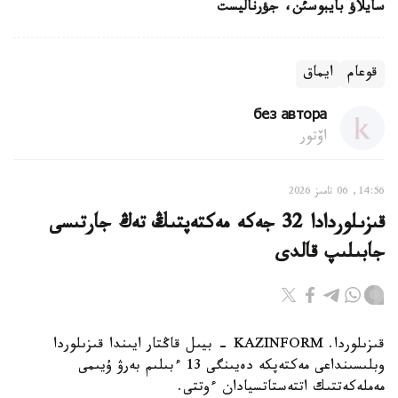
سايلاؤ بايبوسئن، جؤرناليست
قوعام
ايماق
без автора
اۆتور
14:56, 06 تامىز 2026
قىزىلوردادا 32 جەكە مەكتەپتىڭ تەڭ جارتىسى
جابىلىپ قالدى
قىزىلوردا. KAZINFORM - بيىل قاڭتار ايىندا قىزىلوردا
وبلىسىنداعى مەكتەپكە دەيىنگى 13 ءبىلىم بەرۋ ۇيىمى
مەملەكەتتىك اتتەستاتسيادان ءوتتى.