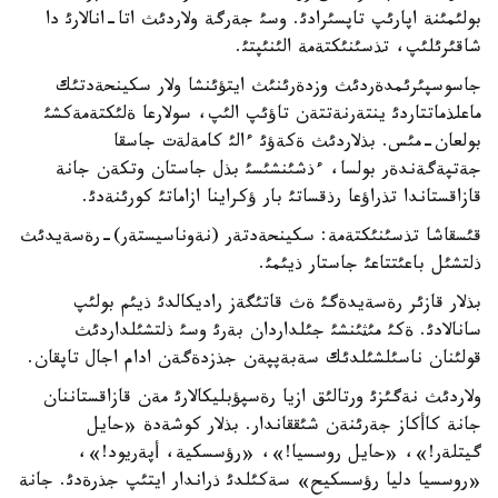
بولئمئنة اپارئپ تاپسئرادئ. وسئ جةرگة ولاردئث اتا-انالارئ دا
شاقئرئلئپ، تذسئنئكتةمة الئنئپتئ.
جاسوسپئرئمدةردئث وزدةرئنئث ايتؤئنشا ولار سكينحةدتئك
ماعلذماتتاردئ ينتةرنةتتةن تاؤئپ الئپ، سولارعا ةلئكتةمةكشئ
بولعان-مئس. بذلاردئث ةكةؤئ ءالئ كامةلةت جاسقا
جةتپةگةندةر بولسا، ءذشئنشئسئ بذل جاستان وتكةن جانة
قازاقستاندا تذراؤعا رذقساتئ بار ؤكراينا ازاماتئ كورئنةدئ.
قئسقاشا تذسئنئكتةمة: سكينحةدتةر (نةوناسيستةر)-رةسةيدئث
ذلتشئل باعئتتاعئ جاستار ذيئمئ.
بذلار قازئر رةسةيدةگئ ةث قاتئگةز راديكالدئ ذيئم بولئپ
سانالادئ. ةكئ مئثئنشئ جئلداردان بةرئ وسئ ذلتشئلداردئث
قولئنان ناسئلشئلدئك سةبةپپةن جذزدةگةن ادام اجال تاپقان.
ولاردئث نةگئزئ ورتالئق ازيا رةسپؤبليكالارئ مةن قازاقستاننان
جانة كاأكاز جةرئنةن شئققاندار. بذلار كوشةدة «حايل
گيتلةر!»، «حايل روسسيا!»، «رؤسسكية، أپةريود!»،
«روسسيا دليا رؤسسكيح» سةكئلدئ ذراندار ايتئپ جذرةدئ. جانة