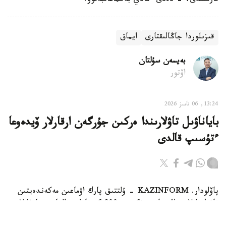
تارتىلدى، - دەدى ءمادي بەكماعانبەتوۆ.
قىزىلوردا جاڭالىقتارى
ايماق
بەيسەن سۇلتان
اۆتور
13:24, 06 تامىز 2026
باياناۋىل تاۋلارىندا ەركىن جۇرگەن ارقارلار ۆيدەوعا
ءتۇسىپ قالدى
پاۆلودار. KAZINFORM - ۇلتتىق پارك اۋماعىن مەكەندەيتىن
تاۋ ارقارلارىنىڭ سانى بۇگىندە 800 گە تاياپ قالعان. جانۋارلار
قازاقستاننىڭ قىزىل كىتابىنا ەنگىزىلگەن.