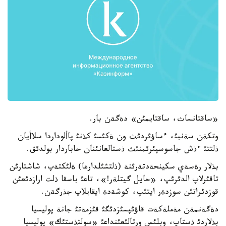
«ساقتانساث، ساقتايمئن» دةگةن بار.
وتكةن سةنبئ، ءساؤئردئث ون ةكئسئ كذنئ پاألوداردا سلاأيان
ذلتتئ ءذش جاسوسپئرئمنئث ذستالعانئنان حاباردار بولدئق.
بذلار رةسةي سكينحةدتةرئنة (ذلتشئلدارعا) ةلئكتةپ، شاشتارئن
تاقئرلاپ الدئرئپ، «حايل گيتلةر!»، تاعئ باسقا ذلت ارازدئعئن
قوزدئراتئن سوزدةر ايتئپ، كوشةدة ايقايلاپ جذرگةن.
دةگةنمةن مةملةكةت قاؤئپسئزدئگئ قئزمةتئ جانة پوليسيا
بذلاردئ ذستاپ، وبلئس ورتالئعئنداعئ «سولتذستئك» پوليسيا