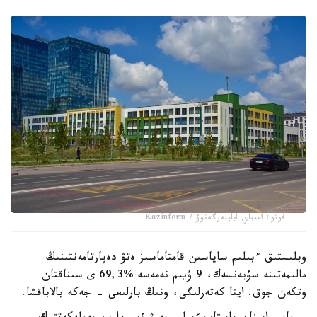
فوتو: اعىباي اياپبەرگەنوۆ / Kazinform
وبلىستىق ءبىلىم ساپاسىن قامتاماسىز ەتۋ دەپارتامەنتىنىڭ
مالىمەتىنە سۇيەنسەك، 9 ۇيىم نەمەسە %69,3 ى سىناقتان
وتكەن جوق. ايتا كەتەرلىگى، ونىڭ بارلىعى - جەكە بالاباقشا.