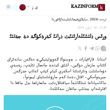
KAZINFORM
ق ز
ترەند:
2026-سايلاۋ
وقيعا
تاعايىنداۋ
اقوردا
11:55, 18 ءساۋىر 2014
ورئس ذلتشئلدارئنئث ذرانئ كةرةكؤگة دة جةتتئ
استانا. قازاقپارات - «وسنوأئ گةوپوليتيكي» دةگةن ساندئراق
كئتاپ جازعان دؤگين، اشئق كذندة جانجال تئلةپ، رةسةي
دؤماسئنئث وتئرئسئنا اسكةري كيئم كيئپ كةلئپ جذرگةن
جيرينوأسكي، اقئل-ةسئ كةم جازؤشئسئماق ليمونوأ،
حاكاسياداعئ شتئگاشةأ سياقتئلاردئث جاثعئرئعئ بذل جاققا دا
اقئرئنداپ جةتئپ جاتقان سةكئلدئ.