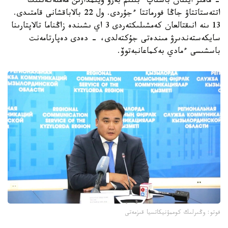
- مامىر ايىنان باستاپ ءبىلىم بەرۋ ۇيىمدارىن مەملەكەتتىك
اتتەستاتتاۋ جاڭا فورماتتا ءجۇردى. ول 22 بالاباقشانى قامتىدى.
13 ىنە انىقتالعان كەمشىلىكتەردى 3 اي ىشىندە زاڭناما تالاپتارىنا
سايكەستەندىرۋ مىندەتى جۇكتەلدى، - دەدى دەپارتامەنت
باسشىسى ءمادي بەكماعانبەتوۆ.
فوتو: وڭىرلىك كوممۋنيكاتسيا قىزمەتى