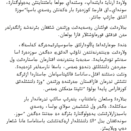
ولاردئ ارنايئ دايئنداپ، وسئنداي جولعا باعئتتايتئن يدةولوگتارئ،
سونداي-اق قارجئ كوزدةرئ بار ةكةنئن رةسةي باسپاءسوزئ
اشئق جازئپ جاتئر.
بذلاردئث قولئنان رةسةيدئث وزئنةن شئققان بئرنةشة زاثگةرلةر
مةن قذقئق قورعاؤشئلار قازا بولعان.
ةندئ جوعارئداعئ پاألودارلئق جاسوسپئرئمدةرگة كةلسةك،
ولاردئث «ينتةرنةتتةن تاؤئپ الدئق» دةگةن سوزدةرئ اسا
سةنئم تؤدئرمايدئ. سةبةبئ ينتةرنةت اقتارعان جاستاردئث ول
جةردةن ذلتشئلئق ذندةؤ ةمةس، باسقا نارسةلةر ئزدةيدئ.
ونئث ذستئنة اقئل-ساناسئ قالئپتاسپاعان جاستاردا ازئرگة
تئنئش تذرعان قازاقستان جةرئندة وزئنةن ءوزئ ذلتشئلدئق
كوزقاراس پايدا بولؤئ ءتئپتئ مذمكئن ةمةس.
بذلاردئ وسئعان باعئتتاپ، يتةرئپ سالئپ تذرعاندار بار
سةكئلدئ. ةگةر ول شئنئمةن سولاي بولسا، رةسةي
باسبذزارلارئنئث يدةولوگتارئ بئزگة دة جةتتئ دةگةن ءسوز.
سوندئقتان بذل ءالئ ذلتشئلدار ارةكةتئنئث باستاماسئ عانا شئعار
دةپ ويلايمئز.