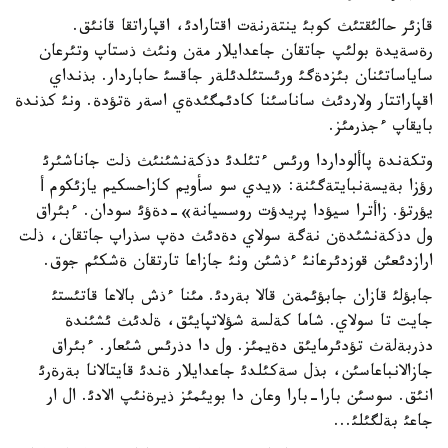
قازئر حالئقتئث كوبئ ينتةرنةت اقتارادئ، اقپاراتقا قانئق.
رةسةيدة بولئپ جاتقان جاعدايلار مةن ونئث ذستاپ وتئرعان
ساياساتئنان بئزدةگئ ورئستئلدئلةر جاقسئ حاباردار. بذنداي
اقپاراتتار ولاردئث ساناسئنا كادئمگئدةي اسةر ةتؤدة. ونئ كذندة
بايقاپ ءجذرمئز.
وتكةندة پاألوداردا ورئس ءتئلدئ دذكةنشئنئث ذلت جاناشئرئ
رؤزا بةيسةنبايتةگئنة: «يدي سو سأويم كازاحسكيم يازئكوم أ
يؤرتؤ. زاأترا سيؤدا پريدؤت روسسيانة»-دةؤئ سودان. ءبئراق
ول دذكةنشئدةن نةگة سولاي دةدئث دةپ سذراپ جاتقان، ذلت
ارازدئعئن قوزدئرعانئ ءذشئن ونئ جازاعا تارتقان ةشكئم جوق.
جابؤلئ قازان جابؤئمةن قالا بةردئ. مئنا ءذش بالاعا قاتئستئ
جايت تا سولاي. شاما كةلسة شؤلاتپايئق، ةلدئث ئشئندة
دذربةلةث تؤدئرمايئق دةيمئز. ول دا دذرئس شئعار. ءبئراق
جازالانباعاسئن، بذل سةكئلدئ جاعدايلار ةندئ قايتالانا بةرةرئ
انئق. سوسئن بارا-بارا وعان دا بويئمئز ذيرةنئپ الادئ. ال ار
جاعئ بةلگئلئ...