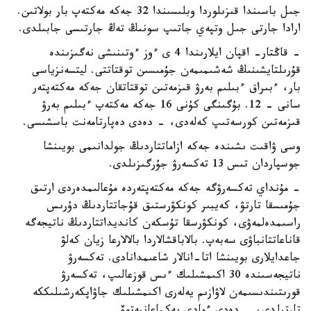
جىل باسىندا قىزىلوردا وبلىسىندا 32 جەكە مەكتەپ بار بولاتىن.
ارادا جارتى جىل وتپەي جاتىپ سونىڭ تەڭ جارتىسى جابىلدى.
- قاڭتار- اقپان ايلارىندا 4 ى ءوز ءوتىنىشى نەگىزىندە
قۇرىلتايشىنىڭ شەشىمىمەن جۇمىسىن توقتاتتى. ليتسەنزياسى
بار، ءبىراق ءبىلىم بەرۋ قىزمەتىن توقتاتقان جەكە مەكتەپتەر
سانى - 12. بۇگىنگى كۇنى 16 جەكە مەكتەپ ءبىلىم بەرۋ
قىزمەتىن كورسەتىپ كەلەدى، - دەدى دەپارتامەنت باسشىسى.
وسى ۋاقىت ىشىندە جەكە ازاماتتاردىڭ جولدانىمى بويىنشا
جوسپاردان تىس 13 تەكسەرۋ جۇرگىزىلدى.
- مۇنداي تەكسەرۋگە جەكە مەكتەپتەردە مۇعالىمدەردى ارتىق
جۇمىسقا تارتۋ، كەيبىر كونكۋرستىق قۇجاتتاردىڭ دۇرىس
راسىمدەلمەۋى، كونكۋرسقا تۇسكەن كانديداتتاردىڭ ناتيجەگە
قاناعاتتانباۋى سەبەپ. بالاباقشالاردا بالالارعا زيان كەلۋ
جاعدايلارى بويىنشا اتا-انالار شاعىمدانادى. تەكسەرۋ
ناتيجەسىندە 30 اكىمشىلىك ءىس قوزعالىپ، تەكسەرۋ
قورىتىندىسىمەن لاۋازىم يەلەرى اكىمشىلىك جاۋاپكەرشىلىككە