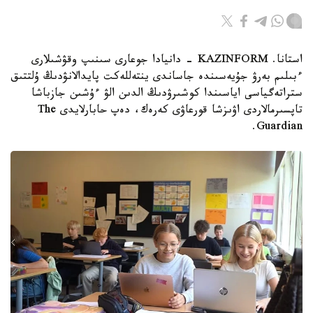
استانا. KAZINFORM - دانيادا جوعارى سىنىپ وقۋشىلارى
ءبىلىم بەرۋ جۇيەسىندە جاساندى ينتەللەكت پايدالانۋدىڭ ۇلتتىق
ستراتەگياسى اياسىندا كوشىرۋدىڭ الدىن الۋ ءۇشىن جازباشا
تاپسىرمالاردى اۋىزشا قورعاۋى كەرەك، دەپ حابارلايدى The
Guardian.