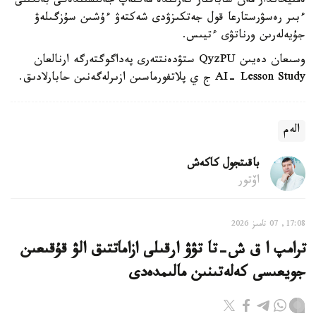
ەمتيحاندار مەن ساباقتار كەزىندە مەكتەپ جەلىسىندەگى بەلگىلى
ءبىر رەسۋرستارعا قول جەتكىزۋدى شەكتەۋ ءۇشىن سۇزگىلەۋ
جۇيەلەرىن ورناتۋى ءتيىس.
وسىعان دەيىن QyzPU ستۋدەنتتەرى پەداگوگتەرگە ارنالعان
AI- Lesson Study ج ي پلاتفورماسىن ازىرلەگەنىن حابارلادىق.
الەم
باقىتجول كاكەش
اۆتور
17:08, 07 تامىز 2026
ترامپ ا ق ش-تا تۋۋ ارقىلى ازاماتتىق الۋ قۇقىعىن
جويعىسى كەلەتىنىن مالىمدەدى