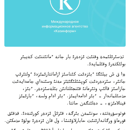
تذسئرئلئمدة وقتئث ئزدةرئ بار جانة ءماتئننئث كةيبئر
بولئكتةرئ وقئلمايدئ.
«ا ق ش بيلئگئ ءبئزدئث كئناسئز ازاماتتارئمئزدئ ءولتئرئپ
جاتئر، سئزدةردئث كوپشئلئگئثئز مةنئ وسئنداي جاعدايدئث
جازاسئز قالئپ وتئرعانئ قئنجئلتانئن بئلةسئزدةر. ءبئز،
مذسئلماندار - ءبئر ادامدايمئز. ءبئر ادام ولسة، ءبارئمئز
قينالامئز»، - دةلئنگةن حاتتا.
فوتوسؤرةتتة، سونئمةن بئرگة، قئزئل ئزدةر كورئنةدئ. قذقئق
قورعاؤ ورگاندارئنئث حابارلاؤئنشا، ول قان ئزدةرئ بولؤئ مذمكئن.