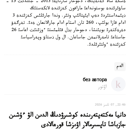
ةسكة سالا كةتةيئك، دجوحار سارنايةأ 2013 - جئلدئث 15 -
ساؤئرئندة بوستونداعئ مارافون كةزئندة لاثكةستئك
ذيئمداستئردئ دةپ ايئپتالئپ وتئر. وندا جارئلئس كةزئندة 3
ادام قازا بولئپ، 260 تان استام ادام جارالانعان ةدئ. تةرگةؤ
دةرةكتةرئ بويئنشا، دجوحار بذل قئلمئستئ ءوزئنئث اعاسئ 26
جاستاعئ تامةرلانمةن جاساعان. ال ول ذستاؤ وپةراسياسئ
كةزئندة ءولتئرئلدئ.
الەم
без автора
اۆتور
22:46, 07 تامىز 2026
دانيا مەكتەپتەرىندە كوشىرۋدىڭ الدىن الۋ ءۇشىن
جازباشا تاپسىرمالار اۋىزشا قورعالادى