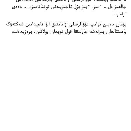
- مەنىڭ ويىمشا، تۋۋ ارقىلى ازاماتتىق بەرىلەتىن الەمدەگى
جالعىز ەل - ءبىز. ءبىز بۇل تاجىريبەنى توقتاتامىز، - دەدى
ترامپ.
بۇعان دەيىن ترامپ تۋۋ ارقىلى ازاماتتىق الۋ قاعيداتىن شەكتەۋگە
باعىتتالعان بىرنەشە جارلىققا قول قويعان بولاتىن. پرەزيدەنت
اكىمشىلىگىنىڭ وكىلى ستيۆەن ميللەردىڭ ايتۋىنشا، ولاردىڭ
ءبىرى «بوسانۋ تۋريزمى» دەپ اتالاتىن تاجىريبەگە تىيىم سالۋعا
قاتىستى.
ايتا كەتەيىك، ا ق ش جاڭا ۆيزالىق كەپىل باعدارلاماسىن
ەنگىزىپ جاتىر، وعان سايكەس يمميگراتسيالىق ۆيزاعا كەيبىر
ءوتىنىش بەرۋشىلەر 100 مىڭنان 250 مىڭ دوللارعا دەيىنگى
كولەمدە دەپوزيت سالۋى ءتيىس.
الەم
باقىتجول كاكەش
اۆتور