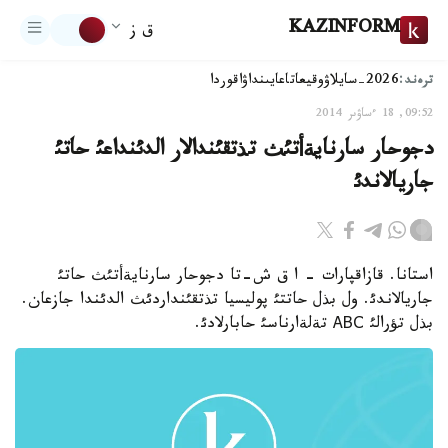
KAZINFORM
ق ز
ترەند:
2026-سايلاۋ
وقيعا
تاعايىنداۋ
اقوردا
09:52, 18 ءساۋىر 2014
دجوحار سارنايةأتئث تذتقئندالار الدئنداعئ حاتئ
جاريالاندئ
استانا. قازاقپارات - ا ق ش-تا دجوحار سارنايةأتئث حاتئ
جاريالاندئ. ول بذل حاتتئ پوليسيا تذتقئنداردئث الدئندا جازعان.
بذل تؤرالئ АВС تةلةارناسئ حابارلادئ.