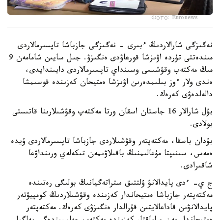
Фото: Euronews
نەگىزگى شارالاردىڭ ءبىرى - نەگىزگى جازباشا تاپسىرمالاردى
مىندەتتى تۇردە اۋىزشا قورعاۋدى ەنگىزۋ. جىل سايىن شامامەن 9
مىڭ مەكتەپ وقۋشىسى وسىنداي تاپسىرمالاردى دايىندايدى،
ەندى ولار ءوز بىلىمدەرىن اۋىزشا ەمتيحان كەزىندە قوسىمشا
دالەلدەۋى كەرەك.
بۇل شارالار 16 جاستان اسقان ورتا مەكتەپ وقۋشىلارىنا قاتىستى
بولادى.
بۇدان باسقا، مەكتەپتەر وقۋشىلاردى جازباشا تاپسىرمالاردى ۇيدە
ەمەس، سىنىپتا مۇعالىمنىڭ باقىلاۋىمەن تىكەلەي ورىنداۋعا
شاقىرادى.
ج ي- ءدى پايدالانۋ ۇلتتىق ستراتەگيانىڭ بولىگى رەتىندە
مەكتەپتەر جازباشا ەمتيحاندار كەزىندە وقۋشىلاردىڭ كومپيۋتەر
پايدالانۋىن قاداعالايتىن قۇرالدار ەنگىزۋى كەرەك. مەكتەپتەر