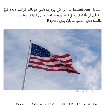
استانا. kazinform - ا ق ش پرەزيدەنتى دونالد ترامپ ەلدە تۋۋ
ارقىلى ازاماتتىق بەرۋ تاجىريبەسىنەن باس تارتۋ نيەتىن
مالىمدەدى، دەپ حابارلايدى Report.
Фото: Pexels