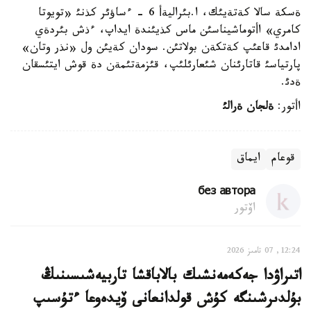
ةسكة سالا كةتةيئك، ا.بئراليةأ 6 - ءساؤئر كذنئ «تويوتا
كامري» اأتوماشيناسئن ماس كذيئندة ايداپ، ءذش بئردةي
ادامدئ قاعئپ كةتكةن بولاتئن. سودان كةيئن ول «نذر وتان»
پارتياسئ قاتارئنان شئعارئلئپ، قئزمةتئمةن دة قوش ايتئسقان
ةدئ.
اأتور:
ةلجان ةرالئ
قوعام
ايماق
без автора
اۆتور
12:24, 07 تامىز 2026
اتىراۋدا جەكەمەنشىك بالاباقشا تاربيەشىسىنىڭ
بۇلدىرشىنگە كۇش قولدانعانى ۆيدەوعا ءتۇسىپ