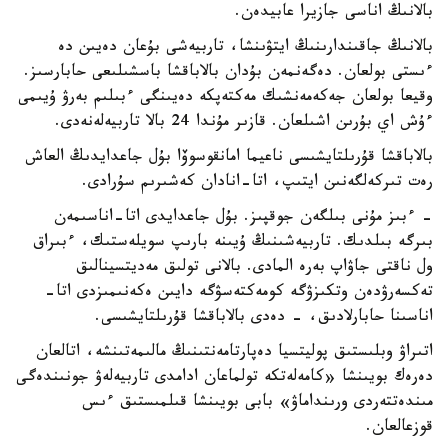
بالانىڭ اناسى جازيرا عابيدەن.
بالانىڭ جاقىندارىنىڭ ايتۋىنشا، تاربيەشى بۇعان دەيىن دە
ءىستى بولعان. دەگەنمەن بۇدان بالاباقشا باسشىلىعى حابارسىز.
وقيعا بولعان جەكەمەنشىك مەكتەپكە دەيىنگى ءبىلىم بەرۋ ۇيىمى
ءۇش اي بۇرىن اشىلعان. قازىر مۇندا 24 بالا تاربيەلەنەدى.
بالاباقشا قۇرىلتايشىسى ناعيما امانقوسوۆا بۇل جاعدايدىڭ العاش
رەت تىركەلگەنىن ايتىپ، اتا-انادان كەشىرىم سۇرادى.
- ءبىز مۇنى بىلگەن جوقپىز. بۇل جاعدايدى اتا-اناسىمەن
بىرگە بىلدىك. تاربيەشىنىڭ ۇيىنە بارىپ سويلەستىك، ءبىراق
ول ناقتى جاۋاپ بەرە المادى. بالانى تولىق مەديتسينالىق
تەكسەرۋدەن وتكىزۋگە كومەكتەسۋگە دايىن ەكەنىمىزدى اتا-
اناسىنا حابارلادىق، - دەدى بالاباقشا قۇرىلتايشىسى.
اتىراۋ وبلىستىق پوليتسيا دەپارتامەنتىنىڭ مالىمەتىنشە، اتالعان
دەرەك بويىنشا «كامەلەتكە تولماعان ادامدى تاربيەلەۋ جونىندەگى
مىندەتتەردى ورىنداماۋ» بابى بويىنشا قىلمىستىق ءىس
قوزعالعان.