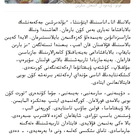
فوتو: ۆيدەودان الىنعان سكرين
بالانىڭ اتا-اناسىنىڭ ايتۋىنشا، ءبۇلدىرشىن جەكەمەنشىك
بالاباقشاعا نەبارى بەس كۇن بارعان. العاشىندا ونىڭ
مازاسىزدانۋىن بەيىمدەلۋ كەزەڭىمەن بايلانىستىرعان. الايدا كەيىن
بالاسىنىڭ قۇلاعىنان قان اعىپ، يىعىندا تىستەلگەن ءىز بارىن
بايقاپ، بالاباقشاداعى بەينەباقىلاۋ كامەرالارىنىڭ جازباسىن
قاراعان. بەينەجازبادا تاربيەشىنىڭ بالانى قولىنان سۇيرەپ،
جۇلقىلاپ، كۇشتەپ ۇيىقتاتۋعا ارەكەتتەنگەنى كورىنەدى.
كىشكەنتايدىڭ اناسى مۇنداي ارەكەتتەر بىرنەشە كۇن بويى
قايتالانعانىن ايتادى.
- دۇيسەنبى، سارسەنبى، بەيسەنبى، جۇما كۇندەرى ءتورت كۇن
بويى بالامدى قورلاعان. كورگەنىمدى ايتىپ جەتكىزە المايمىن.
بالا ۇيىقتاماسا، قولىن جاۋىپ تاستايدى. كورپەنى الىپ،
ۇستىنەن باسىپ تۇرادى. شايقاعان كەزدە لاقتىرىپ جىبەرەدى.
بالا ەكى بەتىمەن قۇلايدى. قايتادان تاربيەشىنىڭ ەتەگىنە
جارماسادى. تاماق ىشكىسى كەلسە، ونى دا بەرمەيدى، - دەدى