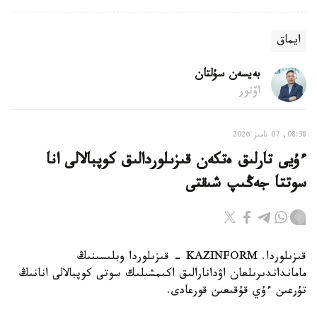
ايماق
بەيسەن سۇلتان
اۆتور
08:38, 07 تامىز 2026
ءۇيى تارلىق ەتكەن قىزىلوردالىق كوپبالالى انا
سوتتا جەڭىپ شىقتى
قىزىلوردا. KAZINFORM - قىزىلوردا وبلىسىنىڭ
مامانداندىرىلعان اۋدانارالىق اكىمشىلىك سوتى كوپبالالى انانىڭ
تۇرعىن ءۇي قۇقىعىن قورعادى.