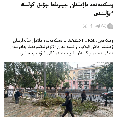
وسكەمەندە داۋىلدان جيىرماعا جۋىق كولىك
ءبۇلىندى
وسكەمەن. KAZINFORM - وسكەمەندە داۋىل سالدارىنان
ۇستىنە اعاش قۇلاپ، زاقىمدانعان اۆتوكولىكتەردىڭ يەلەرىنەن
ىشكى ىستەر ورگاندارىنا وتىنىشتەر ءالى ءتۇسىپ جاتىر.