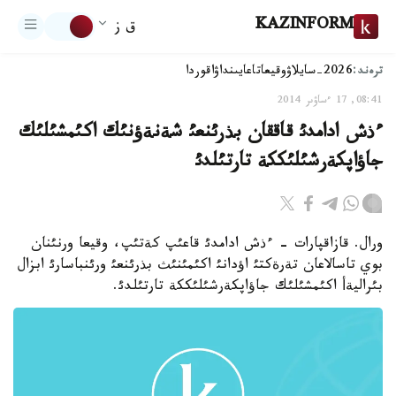
KAZINFORM
ق ز
ترەند:
2026-سايلاۋ
وقيعا
تاعايىنداۋ
اقوردا
08:41, 17 ءساۋىر 2014
ءذش ادامدئ قاققان بذرئنعئ شةنةؤنئك اكئمشئلئك
جاؤاپكةرشئلئككة تارتئلدئ
ورال. قازاقپارات - ءذش ادامدئ قاعئپ كةتئپ، وقيعا ورنئنان
بوي تاسالاعان تةرةكتئ اؤدانئ اكئمئنئث بذرئنعئ ورئنباسارئ ابزال
بئراليةأ اكئمشئلئك جاؤاپكةرشئلئككة تارتئلدئ.