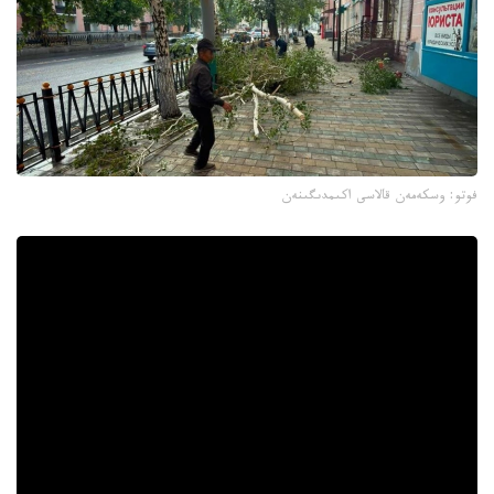
فوتو: وسكەمەن قالاسى اكىمدىگىنەن