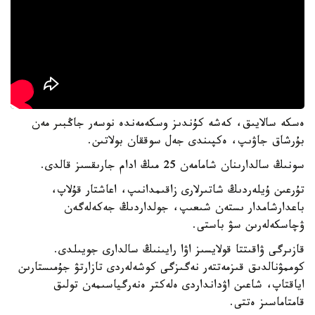
ەسكە سالايىق، كەشە كۇندىز وسكەمەندە نوسەر جاڭبىر مەن
بۇرشاق جاۋىپ، ەكپىندى جەل سوققان بولاتىن.
سونىڭ سالدارىنان شامامەن 25 مىڭ ادام جارىقسىز قالدى.
تۇرعىن ۇيلەردىڭ شاتىرلارى زاقىمدانىپ، اعاشتار قۇلاپ،
باعدارشامدار ىستەن شىعىپ، جولداردىڭ جەكەلەگەن
ۋچاسكەلەرىن سۋ باستى.
قازىرگى ۋاقىتتا قولايسىز اۋا رايىنىڭ سالدارى جويىلدى.
كوممۋنالدىق قىزمەتتەر نەگىزگى كوشەلەردى تازارتۋ جۇمىستارىن
اياقتاپ، شاعىن اۋدانداردى ەلەكتر ەنەرگياسىمەن تولىق
قامتاماسىز ەتتى.