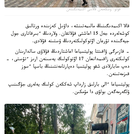
فوتو: وسكەمەن قالاسى اكىمدىگىنەن
قالا اكىمدىگىنىڭ مالىمەتىنشە، داۋىل كەزىندە ورتالىق
كوشەلەردە جەل 15 اعاشتى قۇلاتقان. ولاردىڭ ءبىرقاتارى جول
جيەگىندە تۇرعان اۆتوكولىكتەردىڭ ۇستىنە قۇلادى.
- قازىرگى ۋاقىتتا پوليتسياعا اعاشتاردىڭ قۇلاۋى سالدارىنان
كولىكتەرى زاقىمدانعان 17 اۆتوكولىك يەسىنەن ارىز ءتۇستى، -
دەپ حابارلادى شقو پوليتسيا دەپارتامەنتىنىڭ باسپا ءسوز
قىزمەتىنەن.
پوليتسياعا ءالى بارلىق زارداپ شەككەن كولىك يەلەرى جۇگىنىپ
ۇلگەرمەگەن بولۋى دا مۇمكىن.