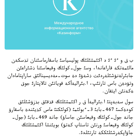
ب ق و ءئ ءئ د اكئمشئلئك پوليسياسئ باسقارماسئنان تذسكةن
مالئمةتكة قاراعاندا، وسئ جول-كولئك وقيعاسئنا ذشئراعئن
جابئرلةنؤشئلةردئث ذشةؤئ دة سوت-مةديسينالئق ساراپتامادان
وتؤدةن باس تارتئپ، ا.بئراليةأكة قوياتئن تالاپتارئ جوق
ةكةنئن ايتقان.
سول سةبةپتئ ا.بئراليةأ ق ر اكئمشئلئك قذقئق بذزؤشئلئق
كودةكسئ 467-بابئ 3-ءبولئمئ (كولئكتئ ماس كذيئندة باسقارؤ
جانة جول-كولئك وقيعاسئن جاساؤ) جانة 469-بابئ (جول-
كولئك وقيعاسئ ورنئن تاستاپ كةتؤ) بويئنشا اكئمشئلئك
جاؤاپكةرشئلئككة تارتئلدئ.