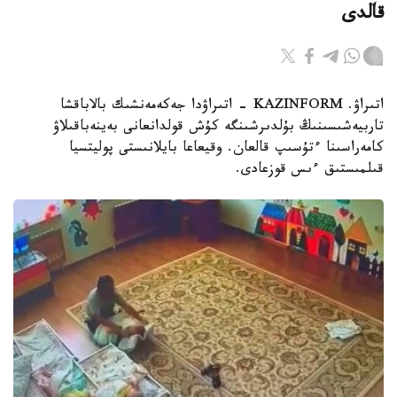
قالدى
اتىراۋ. KAZINFORM - اتىراۋدا جەكەمەنشىك بالاباقشا
تاربيەشىسىنىڭ بۇلدىرشىنگە كۇش قولدانعانى بەينەباقىلاۋ
كامەراسىنا ءتۇسىپ قالعان. وقيعاعا بايلانىستى پوليتسيا
قىلمىستىق ءىس قوزعادى.