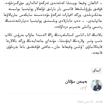
- اتالعان وقيعا بويىنشا كەشەندى تەرگەۋ امالدارى جۇرگىزىلۋدە.
قۇقىق بۇزۋشىلىققا قاتىسى بار بارلىق تۇلعالار پوليتسيا بولىمىنە
جەتكىزىلدى. وزگە اقپارات تەرگەۋ مۇددەسىنە سايكەس جاريالاۋعا
جاتپايدى، - دەپ حابارلادى وبلىستىق پوليتسيا دەپارتامەنتىنىڭ
رەسمي وكىلى مەيىرىم ەرداۋلەت.
بالانىڭ اتا-اناسى كىنالىلەردىڭ زاڭ الدىندا جاۋاپ بەرۋىن تالاپ
ەتىپ وتىر. ولاردىڭ ايتۋىنشا، مۇنداي جاعدايدىڭ وزگە بالالارعا
قايتالانباۋى ءۇشىن وقيعاعا جان-جاقتى قۇقىقتىق باعا بەرىلۋى
قاجەت.
ايماق
بەيسەن سۇلتان
اۆتور
10:08, 07 تامىز 2026