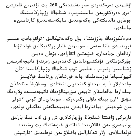
اۋقىمدى دەرەكتەردى جەر بەتىندەگى 260 يت تۇقىمىن قامتيتىن
ءىرى دەرەكقورمەن سالىستىرىپ، شىڭجاڭ وۆچاركاسىنىڭ
جوعارى دالدىكتەگى «گەنومدىق سايكەستەندىرۋ كارتاسىن»
جاسادى.
دەرەككوزدىڭ جازۋىنشا، بۇل «گەنەتيكالىق ءتولقۇجات» عىلىمي
قورىتىندى عانا ەمەس، سونىمەن قاتار پراكتيكالىق قولدانۋعا
ارنالعان «باعدار» قىزمەتىن اتقارادى. بۇعان دەيىن
جۇرگىزىلگەن فۋنكتسيونالدىق گەندەردى زەرتتەۋ ناتيجەلەرىمەن
ۇشتاستىرا وتىرىپ، عىلىمي توپ شىڭجاڭ وۆچاركاسىنا ءتان
گيپوكسياعا توزىمدىلىك جانە قورشاعان ورتانىڭ قولايسىز
جاعدايلارىنا بەيىمدەلۋ گەندەرىن انىقتادى. وسىلايشا مىڭداعان
جىلدارعا جالعاسقان تابيعي سۇرىپتالۋدىڭ ناتيجەسىندە ولاردىڭ
سۋىق ءارى بيىك تاۋلى وڭىرلەرگە، سونداي-اق گوبي ءشولى
مەن شولەيتتى ايماقتارعا ابدەن بەيىمدەلگەنى بەلگىلى بولدى.
قازىرگى ۋاقىتتا شىڭجاڭ وۆچاركالارى ش و ق ك- نىڭ بارلىق
بولىمدەرى مەن قالالارىندا شتاتتىق قىزمەتتىك يت رەتىندە
قولدانىلادى. ولار شەكارالىق باقىلاۋ مەن قوعامدىق ءتارتىپتى