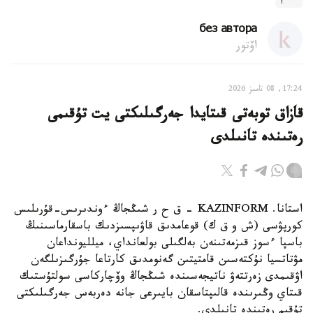
без автора
اۆتور
17:24, 08 تامىز 2026
قازاق توبەتى قىتايدا جەرگىلىكتى يت تۇقىمى
رەتىندە تانىلدى
استانا. KAZINFORM – ق ح ر شىڭجاڭ ءوندىرىس-قۇرىلىس
كورپۋسى (ش و ق ك) قوعامدىق قاۋىپسىزدىك باسقارماسىنىڭ
باسپا ءسوز قىزمەتىنەن بەلگىلى بولعانداي، ميلليونداعان
مۋتاتسيا نۇكتەسىن قامتيتىن گەنومدىق كارتاعا جۇرگىزىلگەن
اۋقىمدى زەرتتەۋ ناتيجەسىندە شىڭجاڭ وۆچاركاسى سولتۇستىك
قىتاي وڭىرىندە قالىپتاسقان بايىرعى جانە دەربەس جەرگىلىكتى
تۇقىم رەتىندە تانىلدى.