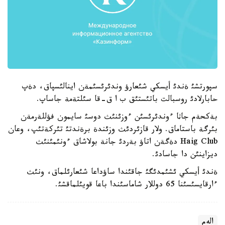
سپورتشئ ةندئ أيسكي شئعارؤ وندئرئسئمةن اينالئسپاق، دةپ
حابارلادئ روسبالت باتئستئق ب ا ق-قا سئلتةمة جاساپ.
بةكحةم جاثا ءوندئرئسئن ءوزئنئث دوسئ سايمون فؤللةرمةن
بئرگة باستاماق. ولار قازئردئث وزئندة برةندتئ تئركةتئپ، وعان
Haig Club دةگةن اتاؤ بةردئ جانة بولاشاق ءونئمئنئث
ديزاينئن دا جاسادئ.
ةندئ أيسكي ئشئمدئگئ جاقئندا ساؤداعا شئعارئلماق، ونئث
ءارقايسئسئنا 65 دوللار شاماسئندا باعا قويئلماقشئ.
الەم