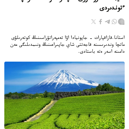
ءتوندىردى
استانا.قازاقپارات - جاپونيادا اۋا تەمپەراتۋراسىنىڭ كوتەرىلۋى
ماتچا وندىرىسىنە قاجەتتى شاي جاپىراعىنىڭ ونىمدىلىگى مەن
دامىنە اسەر ەتە باستادى.