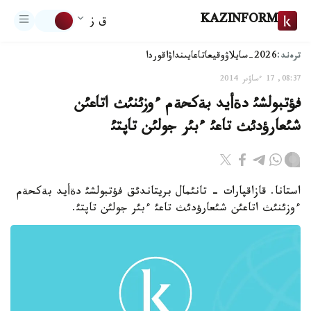
KAZINFORM
ق ز
ترەند:
2026-سايلاۋ
وقيعا
تاعايىنداۋ
اقوردا
08:37, 17 ءساۋىر 2014
فؤتبولشئ دةأيد بةكحةم ءوزئنئث اتاعئن
شئعارؤدئث تاعئ ءبئر جولئن تاپتئ
استانا. قازاقپارات - تانئمال بريتاندئق فؤتبولشئ دةأيد بةكحةم
ءوزئنئث اتاعئن شئعارؤدئث تاعئ ءبئر جولئن تاپتئ.