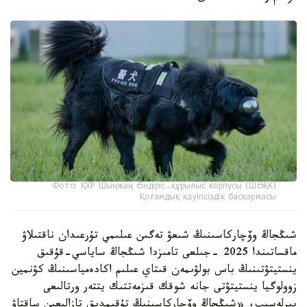
Фото: ҚХР Шыңжаң Өндіріс-құрылыс корпусы (ШӨҚК)
Қоғамдық қауіпсіздік басқармасы
شىڭجاڭ وۆچاركاسىنىڭ شىعۋ تەگىن عىلىمي تۇرعىدان ناقتىلاۋ
ماقساتىندا 2025 -جىلعى تامىزدا شىڭجاڭ ساياسي-قۇقىق
ينستيتۋتىنىڭ باس بولۋىمەن قىتاي عىلىم اكادەمياسىنىڭ كۋنمين
زوولوگيا ينستيتۋتى جانە شوقك قىزمەتتىك يتتەر ورتالىعى
بىرلەسىپ، «شىڭجاڭ وۆچاركاسىنىڭ تۇقىمدىق تازالىعىن ساقتاۋ