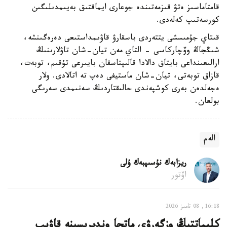
قامتاماسىز ەتۋ قىزمەتىندە جوعارى ايماقتىق بەيىمدىلىگىن
كورسەتىپ كەلەدى.
قىتاي جۇمىسشى يتتەردى باسقارۋ قاۋىمداستىعى دەرەگىنشە،
شىڭجاڭ وۆچاركاسى - التاي مەن تيان-شان تاۋلارىنىڭ
ارالىعىنداعى بايتاق دالادا قالىپتاسقان بايىرعى تۇقىم، توبەت،
قازاق توبەتى، تيان-شان ماستيفى دەپ تە اتالادى. ولار
ەجەلدەن بەرى كوشپەندى حالىقتاردىڭ سەنىمدى سەرىگى
بولعان.
الەم
ريزابەك نۇسىپبەك ۇلى
اۆتور
16:18, 08 تامىز 2026
كليماتتىڭ وزگەرۋى ماتچا وندىرىسىنە قاۋىپ