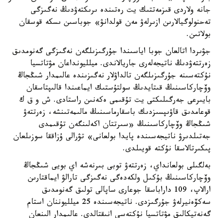
جانە ولاردى قىزمەتتىك يت رەتىندە ىرىكتەۋدىڭ نەگىزگى
تەحنولوگيالارىن ازىرلەۋ مەن قولدانۋ» جوباسىن ىسكە قوسقان
بولاتىن.
جۋىردا اتالعان جوبا اياسىندا جۇرگىزىلگەن نەگىزگى گەنومدىق
زەرتتەۋدىڭ ناتيجەلەرى جاريالاندى. ميلليونداعان مۋتاتسيا
نۇكتەسىنە جۇرگىزىلگەن تالداۋلار نەگىزىندە عالىمدار شىڭجاڭ
وۆچاركاسىنىڭ قىتايدىڭ سولتۇستىك ايماعىندا قالىپتاسقان
بايىرعى جەرگىلىكتى يت تۇقىمى ەكەنىن راستادى. ش و ق ك
قوعامدىق قاۋىپسىزدىك باسقارماسىنىڭ مالىمەتىنشە، زەرتتەۋ
شىڭجاڭ وۆچاركاسىنىڭ «سىرتتان اكەلىنگەن تۇقىمدى
جەتىلدىرۋ ناتيجەسىندە پايدا بولعانى» تۋرالى ۇزاققا سوزىلعان
پىكىرتالاسقا نۇكتە قويىلدى.
بەلگىلى بولعانداي، زەرتتەۋ توبى بىرنەشە اي بويى شىڭجاڭ
وۆچاركاسىنىڭ بۇكىل ولكەدەگى نەگىزگى تارالۋ ايماقتارىن
ارالاپ، 109 داراباسقا جوعارى ساپالى تولىق گەنومدىق
سەكۆەنيرلەۋ جۇرگىزدى. ناتيجەسىندە 25 ميلليوننان استام
گەنەتيكالىق مۋتاتسيا نۇكتەسى انىقتالدى. عالىمدار الىنعان