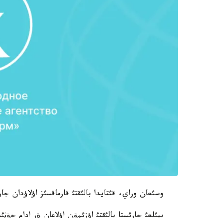
وسئعان وراي، قئتايدا بالئقتئ قارماقسئز اؤلاؤدان جا
بيئلعئ جارئستا بالئقتئ اؤزئمةن اؤلاعان ةر ادام جةثئ