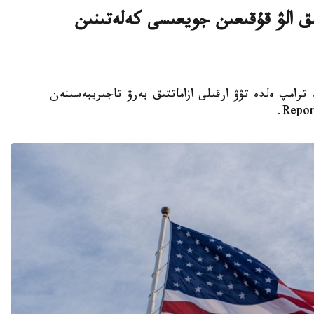
ىق الۋ قۇقىعىن جويعىسى كەلەتىنىن
تى دونالد ترامپ ەلدە تۋۋ ارقىلى ازاماتتىق بەرۋ تاجىريبەسىنەن