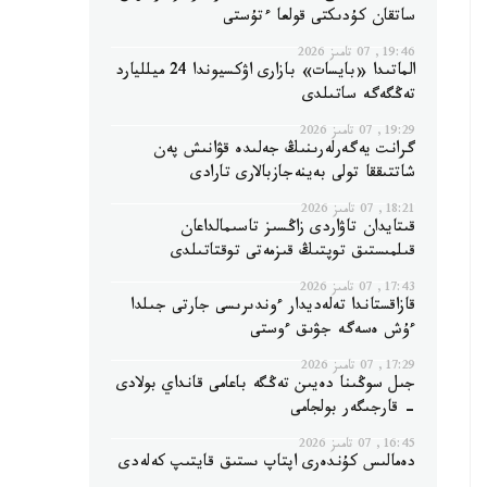
ساتقان كۇدىكتى قولعا ءتۇستى
19:46, 07 تامىز 2026
الماتىدا «بايسات» بازارى اۋكسيوندا 24 ميلليارد
تەڭگەگە ساتىلدى
19:29, 07 تامىز 2026
گرانت يەگەرلەرىنىڭ جەلىدە قۋانىش پەن
شاتتىققا تولى بەينەجازبالارى تارادى
18:21, 07 تامىز 2026
قىتايدان تاۋاردى زاڭسىز تاسىمالداعان
قىلمىستىق توپتىڭ قىزمەتى توقتاتىلدى
17:43, 07 تامىز 2026
قازاقستاندا تەلەديدار ءوندىرىسى جارتى جىلدا
ءۇش ەسەگە جۋىق ءوستى
17:29, 07 تامىز 2026
جىل سوڭىنا دەيىن تەڭگە باعامى قانداي بولادى
- قارجىگەر بولجامى
16:45, 07 تامىز 2026
دەمالىس كۇندەرى اپتاپ ىستىق قايتىپ كەلەدى