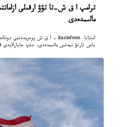
ترامپ ا ق ش-تا تۋۋ ارقىلى ازاماتت
مالىمدەدى
استانا. kazinform - ا ق ش پرەزيدەن
باس تارتۋ نيەتىن مالىمدەدى، دەپ حابارلايدى Report.