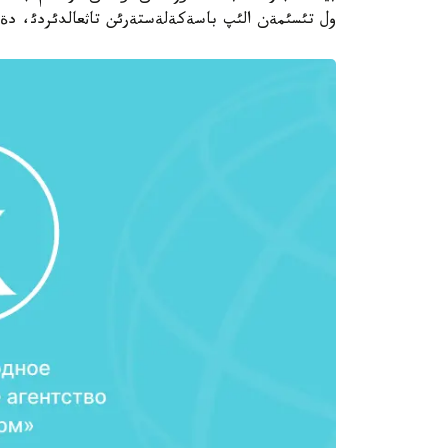
ول تئسئمةن الئپ باسةكةلةستةرئن تاثعالدئردئ، دةپ جازاد