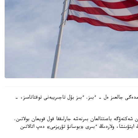
ەمدەگى جالعىز ەل - ءبىز. ءبىز بۇل تاجىريبەنى توقتاتامىز، -
ن شەكتەۋگە باعىتتالعان بىرنەشە جارلىققا قول قويعان بولاتىن.
ايتۋىنشا، ولاردىڭ ءبىرى «بوسانۋ تۋريزمى» دەپ اتالاتىن