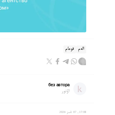
الەم
قوعام
без автора
اۆتور
17:08, 07 تامىز 2026