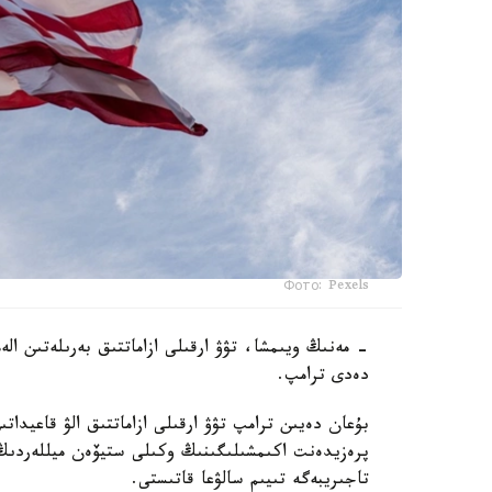
Фото: Pexels
- مەنىڭ ويىمشا، تۋۋ ارقىلى ازاماتتىق بەرىلەتىن ال
دەدى ترامپ.
بۇعان دەيىن ترامپ تۋۋ ارقىلى ازاماتتىق الۋ قاعيداتى
پرەزيدەنت اكىمشىلىگىنىڭ وكىلى ستيۆەن ميللەردىڭ 
تاجىريبەگە تىيىم سالۋعا قاتىستى.