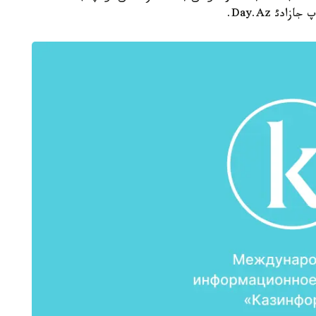
ئ Day.Az.