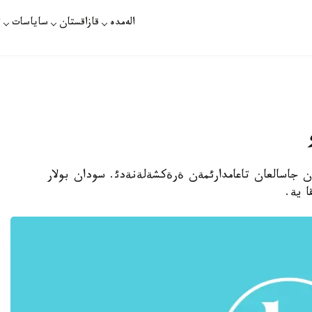
الەمدە
قازاقستان
ساياسات
ت
قتان جاسالعان تاعامدارئمةن ةرةكشةلةنةدئ. سودان بولار
ا ية.