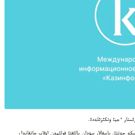
رئستار ءجيئ وتكئزئلةدئ.
سكة جةتتئ. باسقالار سؤدان بالئقتئ قولئمةن اؤلاپ جاتقاندا،