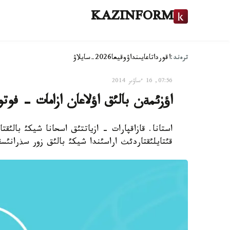
KAZINFORM
ترەند:
اقوردا
تاعايىنداۋ
وقيعا
2026-سايلاۋ
07:56, 16 ءساۋىر 2014
اؤزئمةن بالئق اؤلاعان ازامات - فوتو
استانا. قازاقپارات - ازياتتئق اسحانا شيكئ بالئ
قئتايلئقتاردئث اراسئندا شيكئ بالئق زور سذرانئسق