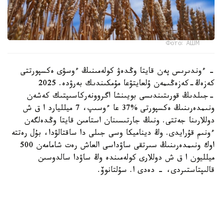
Фото: АШМ
- ءوندىرىس پەن قايتا وڭدەۋ كولەمىنىڭ ءوسۋى ەكسپورتتى
كەزەڭ-كەزەڭىمەن ۇلعايتۋعا مۇمكىندىك بەرۋدە. 2025
-جىلدىڭ قورىتىندىسى بويىنشا اگروونەركاسىپتىك كەشەن
ونىمدەرىنىڭ ەكسپورتى %37 عا ءوسىپ، 7 ميلليارد ا ق ش
دوللارىنا جەتتى. ونىڭ جارتىسىنان استامىن قايتا وڭدەلگەن
ءونىم قۇرايدى. وڭ ديناميكا وسى جىلى دا ساقتالۋدا، بۇل رەتتە
اوك ونىمدەرىنىڭ سىرتقى ساۋداسى العاش رەت شامامەن 500
ميلليون ا ق ش دوللارى كولەمىندە وڭ ساۋدا سالدوسىن
قالىپتاستىردى، - دەدى ا. سۇلتانوۆ.
ونىڭ ايتۋىنشا، فيتوسانيتاريالىق قىزمەت جۇمىسىنىڭ ماڭىزدى
ناتيجەلەرىنىڭ ءبىرى - قىتايعا جەمدىك ۇن ەكسپورتىن كەڭەيتۋ
بولدى. قويىلاتىن تالاپتار مەن ءونىمدى وتكىزۋ تەتىگىنىڭ