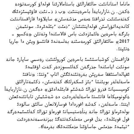
ماناما استانانئث حالئقارالئق باستامالارئنا قولداؤ كورسةتؤدة
ةكةن. ن.نازاربايةأ باحرةيننئث «ب ذ ذ-نئث قاؤئپسئزدئك
كةثةسئنئث تذراقتئ ةمةس مذشةسئن» سايلاؤدا قازاقستاننئث
كانديداتؤراسئن قولدايتئنئنان ءذمئت ءبئلدئردئ. سونئمةن
بئرگة باحرةين ةلئمئزدئث باس قالاسئندا وتةتئن «ةكسپو -
2017» حالئقارالئق كورمةسئنة بةلسةندئ قاتئسؤ ويئن دا جاريا
ةتئپتئ.
قازاقستان كوشباسشئسئ باحرةين كورولئنئث رةسمي ساپارئ جانة
سونئث اياسئندا جذرگةن كةلئسسوزدةر كةث اؤقئمدئ
ئقپالداستئققا سةرپئن بةرةتئندئگئن اتاپ ءوتتئ: «ناقتئ
ماسةلةلةر بويئنشا ءبئز ئسكةرلئك كةثةسئن، ذكئمةتارالئق
كوميسسيانئ قذرؤ تؤرالئ شةشئم قابئلدادئق» دةگةن ن.نازاربايةأ
ةكونوميكاعا قاتئستئ ماسةلةلةردئث دة شةشئمئن تاباتئندئعئن
ايتتئ. ماسةلةن، كةشة اقوردادا قوسارلانعان سالئق سالؤدئ
بولدئرماؤ تؤرالئ جانة ينأةستيسيانئ قورعاؤ تؤرالئ كةلئسئمدةرگة
قول قويئلدئ، بذل قوس مةملةكةتتةگئ بيزنةسمةندةردئث
ءتيئمدئ جذمئس جاساؤئنا مذمكئندئك بةرمةك.