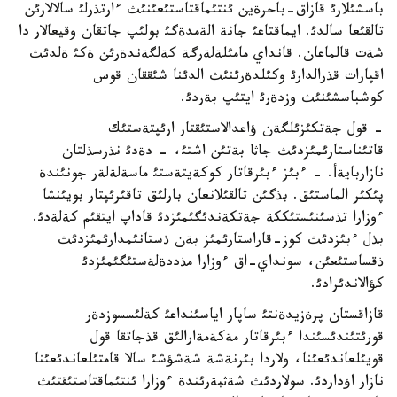
باسشئلارئ قازاق-باحرةين ئنتئماقتاستئعئنئث ءارتذرلئ سالالارئن
تالقئعا سالدئ. ايماقتاعئ جانة الةمدةگئ بولئپ جاتقان وقيعالار دا
شةت قالماعان. قانداي مامئلةلةرگة كةلگةندةرئن ةكئ ةلدئث
اقپارات قذرالدارئ وكئلدةرئنئث الدئنا شئققان قوس
كوشباسشئنئث وزدةرئ ايتئپ بةردئ.
- قول جةتكئزئلگةن ؤاعدالاستئقتار ارئپتةستئك
قاتئناستارئمئزدئث جاثا بةتئن اشتئ، - دةدئ نذرسذلتان
نازاربايةأ. - ءبئز ءبئرقاتار كوكةيتةستئ ماسةلةلةر جونئندة
پئكئر الماستئق. بذگئن تالقئلانعان بارلئق تاقئرئپتار بويئنشا
ءوزارا تذسئنئستئككة جةتكةندئگئمئزدئ قاداپ ايتقئم كةلةدئ.
بذل ءبئزدئث كوز-قاراستارئمئز بةن ذستانئمدارئمئزدئث
ذقساستئعئن، سونداي-اق ءوزارا مذددةلةستئگئمئزدئ
كؤالاندئرادئ.
قازاقستان پرةزيدةنتئ ساپار اياسئنداعئ كةلئسسوزدةر
قورئتئندئسئندا ءبئرقاتار مةكةمةارالئق قذجاتقا قول
قويئلعاندئعئنا، ولاردا بئرنةشة شةشؤشئ سالا قامتئلعاندئعئنا
نازار اؤداردئ. سولاردئث شةثبةرئندة ءوزارا ئنتئماقتاستئقتئث