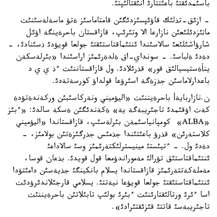
باسئمدئقتئ باعئتتارئ انئقتالئپتئ.
- ازئق-تذلئك قاؤئپسئزدئگئن قامتاماسئز ةتؤ ماسةلةسئنئث
ماثئزدئلئعئن نازارعا الا وتئرئپ، قازاقستان باحرةينگة اؤئل
شارؤاشئلئعئ سالاسئندا ئنتئماقتاستئقتئ جولعا قويؤدئ ذسئنادئ، -
دةدئ ةلباسئ. - سونداي-اق ةلدةرئمئز اراسئندا «بئرلةسكةن
ينأةستيسيالئق قور» قذرئلادئ. ول قازاقستاننئث ءذ ي ي د
باعدارلاماسئن جذزةگة اسئرؤعا قولداؤ كورسةتةدئ.
ن.نازاربايةأ باحرةيننئث «اليؤميني ونةركاسئبئن وركةندةتؤدة
كةث اؤقئمدئ تاجئريبةگة ية» ةكةندئگئن ةسكة سالدئ: «ءبئز
«ALBA» كومپانياسئمةن بئرلةسئپ، قازاقستاندا «اليؤميني
كلاستةرئن» قذرؤ باعئتئندا جذمئس جذرگئزةتئن بولامئز، -
دةدئ ول. - ءتيئستئ مينيسترلئكتةرئمئز وسئ سالاداعئ
ئنتئماقتاستئق تؤرالئ مةموراندؤمعا قول قويدئ. بذعان قوسا،
مةملةكةتتةرئمئز قازاقستاندا يسلام بانكينگئ جذيةسئن دامئتؤدا
ئنتئماقتاستئقتئ جولعا قويؤعا نيةتتئ. يسلامي قارجئلاندئرؤدئث
اسا ءئرئ ورتالئقتارئنئث ءبئرئ بولئپ تابئلاتئن باحرةيننئث
تاجئريبةسئ قاتتئ قئزئقتئرادئ».