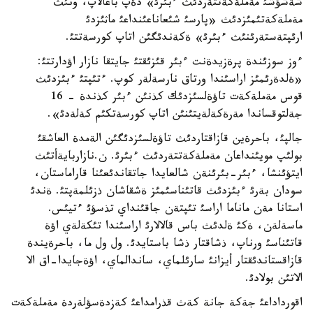
شةشؤشئ مةملةكةتتةردئث ءبئرئ» دةپ باعالاپ، ونئث
مةملةكةتئمئزدئث «پارسئ شئعاناعئنداعئ ماثئزدئ
ارئپتةستةرئنئث ءبئرئ» ةكةندئگئن اتاپ كورسةتتئ.
ءوز سوزئندة پرةزيدةنت ءبئر قئزئقتئ جايتقا نازار اؤدارتتئ:
«ةلدةرئمئز اراسئندا ورتاق نارسةلةر كوپ. ءتئپتئ ءبئزدئث
قوس مةملةكةت تاؤةلسئزدئك كذنئن ءبئر كذندة - 16
جةلتوقساندا مةرةكةلةيتئنئن اتاپ كورسةتكئم كةلةدئ».
جالپئ، باحرةين قازاقتاردئث تاؤةلسئزدئگئن الةمدة العاشقئ
بولئپ مويئنداعان مةملةكةتتةردئث ءبئرئ. ن.نازاربايةأتئث
ايتؤئنشا، ءبئر-بئرئنةن شالعايدا جاتقاندئعئنا قاراماستان،
سودان بةرئ ءبئزدئث قاتئناسئمئز ةشقاشان ذزئلمةپتئ. ةندئ
استانا مةن ماناما اراسئ تئپتةن جاقئنداي تذسؤئ ءتيئس.
ماسةلةن، ةكئ ةلدئث باس قالالارئ اراسئندا تئكةلةي اؤة
قاتئناسئ ورناپ، ذشاقتار ذشا باستايدئ. ول ول ما، باحرةيندة
قازاقستاندئقتار أيزانئ سارئلماي، ساندالماي، اؤةجايدا-اق الا
الاتئن بولادئ.
اقورداداعئ جةكة جانة كةث قذرامداعئ كةزدةسؤلةردة مةملةكةت