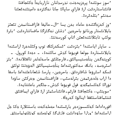
ءسوز سوثئندا پرةزيدةنت نذرسذلتان نازاربايةأ ةكئجاقتئ
قاتئناستاردئث ارئ قاراي ساپالئ جاثا نةگئزدة داميتئندئعئنا
سةنئم ءبئلدئردئ.
ءوز كةزةگئندة حاماد بةن يسا ءال-حاليفا قازاقستانمةن تئعئز
بايلانئستار ورناتؤ باحرةين ءذشئن نةگئزگئ ماقساتتاردئث ءبئرئ
بولئپ تابئلاتئندئعئن اتاپ كورسةتتئ.
- ساپار اياسئندا ءبئزدئث ءئسكةرلئك توپ وكئلدةرئ اراسئندا
بايلانئستاردئ جولعا قويؤعا كذش سالئندئ، - دةدئ كورول. -
كوپتةگةن ينأةستيسيالئق-قارجئلئق ماسةلةلةر تالقئلاندئ. ءبئز
اسئرةسة، بانك سةكتورئنداعئ ينأةستيسيالئق الةؤةتتئ تولئق
ئسكة اسئرؤعا شاقئردئق. باحرةين، پارسئ شئعاناعئنداعئ باسقا
دا اراب ةلدةرئمةن بئرلةسئپ، قازاقستانمةن «ةركئن ساؤدا
تؤرالئ كةلئسئمگة» قول قويؤعا كذش-جئگةر باعئتتايدئ.
ءسويتئپ، ةكئجاقتئ قارئم-قاتئناسئمئز ارئ قاراي ايماقتئق
ئنتئماقتاستئققا اينالؤئ كةرةك.
اقورداداعئ كةلئسسوزدةر بارئسئندا مةملةكةت باسشئلارئ ةكئ ةل
اراسئنداعئ ءوزارا ساؤدانئث قازئرگئ كولةمئنة كوثئلتولماستئق