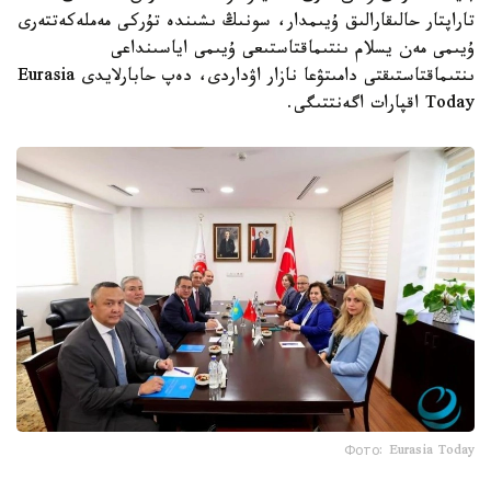
تاراپتار حالىقارالىق ۇيىمدار، سونىڭ ىشىندە تۇركى مەملەكەتتەرى
ۇيىمى مەن يسلام ىنتىماقتاستىعى ۇيىمى اياسىنداعى
ىنتىماقتاستىقتى دامىتۋعا نازار اۋداردى، دەپ حابارلايدى Eurasia
Today اقپارات اگەنتتىگى.
Фото: Eurasia Today