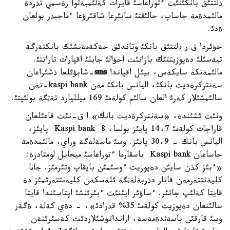
ذلتتئق بانكئنئث ءتوراعاسئ قايرات كةلئمبةتوأ رةسمي تذردة
مالئمدةمة جاساپ، حالئقتئ سابئرعا شاقئرؤعا ءماجبذر بولعان
ةدئ.
جؤئردا ق ر ذلتتئق بانكئ وتاندئق جةكةمةنشئك بانكتةرگة
تيةسئلئ دةپوزيتتئك بازانئث احؤالئ جايلئ اقپارات تاراتتئ.
مالئمةتكة سايكةس، بيئل اقپاندا
sms
-شابؤئلعا ذشئراعان
سةنتركرةديت بانكئ، اليانس بانكئ مةن kaspi bank-تةن
سالئمشئلار كةرئ العان سالئم كولةمئ 169 ميلليارد تةثگة بولئپتئ.
ونئث ئشئندة، «سةنتركرةديت بانك» ا ق-نئث قاعئلعان
قاراجات كولةمئ 14،7 پايئز بولسا، Kaspi bank 8 پايئز،
اليانس بانك - 30،9 پايئز. وسئ ماسةلةگة وراي، مالئمدةمة
جاساعان Kaspi bank باسقارما ءتوراعاسئ ميحايل لومتادزة:
«ءبئز كذن سايئن دةپوزيت ءوسئمئن بايقاپ وتئرمئز. جاثا
كليةنتتةرمةن قاتار دذربةلةثگة ئلةسكةن كليةنتتةرئمئز دة
قايتا كةلئپ جاتئر. ءساؤئر ايئنئث ءبئرئنشئ اپتاسئندا قايتا
سالئنعان دةپوزيت كولةمئ 35% قذرادئ»، - دةي كةلة، ةگةر
وسئ قارقئن باسةثدةمةسة، ارانداتؤشئلاردئث كةسئرئنةن