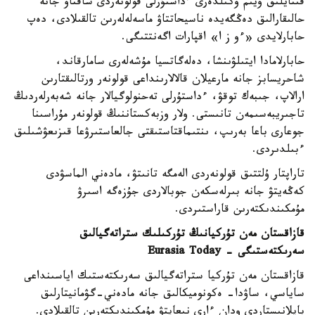
قىتايلىق ۇيىم وكىلدەرى ءداستۇرلى قولونەردى ساقتاۋ جانە
حالىقارالىق دەڭگەيدە ناسيحاتتاۋ ماسەلەلەرىن تالقىلادى، دەپ
حابارلايدى «ءو ز ا» اقپارات اگەنتتىگى.
حابارلامادا ايتىلۋىنشا، دەلەگاتسيا مۇشەلەرى سامارقاند،
شاحريسابز جانە مارعيلان قالالارىنداعى قولونەر ورتالىقتارىن
ارالاپ، جىبەك توقۋ، ءداستۇرلى تەحنولوگيالار جانە شەبەرلەردىڭ
تاجىريبەسىمەن تانىستى. ولار وزبەكستاننىڭ قولونەر مۇراسىنا
جوعارى باعا بەرىپ، ىنتىماقتاستىقتى جالعاستىرۋعا قىزىعۋشىلىق
ءبىلدىردى.
تاراپتار ۇلتتىق قولونەردى الەمگە تانىتۋ، مادەني الماسۋدى
كەڭەيتۋ جانە بىرلەسكەن جوبالاردى جۇزەگە اسىرۋ
مۇمكىندىكتەرىن قاراستىردى.
قازاقستان مەن تۇركيانىڭ تۇركىلىك ستراتەگيالىق
سەرىكتەستىگى - Eurasia Today
قازاقستان مەن تۇركيا ستراتەگيالىق سەرىكتەستىك اياسىنداعى
ساياسي، ساۋدا- ەكونوميكالىق جانە مادەني-گۋمانيتارلىق
بايلانىستاردى ودان ءارى نىعايتۋ مۇمكىندىكتەرىن تالقىلادى.