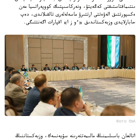
ىنتىماقتاستىقتى كەڭەيتۋ، ونەركاسىپتىك كووپەراتسيا مەن
ەكسپورتتىق الەۋەتتى ارتتىرۋ ماسەلەلەرى تالقىلاندى، دەپ
حابارلايدى وزبەكستاندىق «ءو ز ا» اقپارات اگەنتتىگى.
Фото: ӨзА
اتالعان باسىلىمنىڭ مالىمەتتەرىنە سۇيەنسەك، وزبەكستاننىڭ