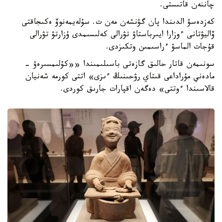
چاننەن قاتىستى.
كەزدەسۋ الدىندا پان گۋنشەن مەن ت. سۇلەيمەنوۆ ەكىجاقتى
ۆاليۋتانى ءوزارا ايىرباستاۋ تۋرالى كەلىسىمدى ۇزارتۋ تۋرالى
قۇجات الماسۋ ءراسىمىن وتكىزدى.
سونىمەن قاتار حالىق گازەتى باسىلىمىندا ««كۇلىمسىرەۋ -
مادەني مۇراداعى قىتاي رۋحىنىڭ ءىزى» اتتى كورمە شەنيان
قالاسىندا ءوتتى» دەگەن اقپارات جارىق كوردى.