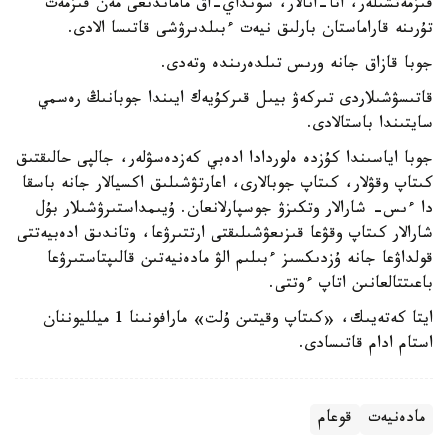
قىزمەتشىلەر، اتا-انالار، سونداي-اق ماماندىعى مەن قىزمەت
تۇرىنە قاراماستان بارلىق نيەت ءبىلدىرۋشى قاتىسا الادى.
جوبا قازاق جانە ورىس تىلدەرىندە وتەدى.
قاتىسۋشىلاردى تىركەۋ بيىل قىركۇيەك ايىندا جوبانىڭ رەسمي
سايتىندا باستالادى.
جوبا اياسىندا كۇزدە ەلوردادا ادەبي كەزدەسۋلەر، جالپى حالىقتىق
كىتاپ وقۋلار، كىتاپ جوبالارى، اعارتۋشىلىق اكسيالار جانە باسقا
دا ءىس- شارالار وتكىزۋ جوسپارلانعان. ۇيىمداستىرۋشىلار بۇل
شارالار كىتاپ وقۋعا قىزىعۋشىلىقتى ارتتىرۋعا، وتاندىق ادەبيەتتى
قولداۋعا جانە ۇزدىكسىز ءبىلىم الۋ مادەنيەتىن قالىپتاستىرۋعا
باعىتتالعانىن اتاپ ءوتتى.
ايتا كەتەيىك، «كىتاپ وقيتىن ۇلت» مارافونىنا 1 ميلليوننان
استام ادام قاتىسادى.
مادەنيەت
قوعام