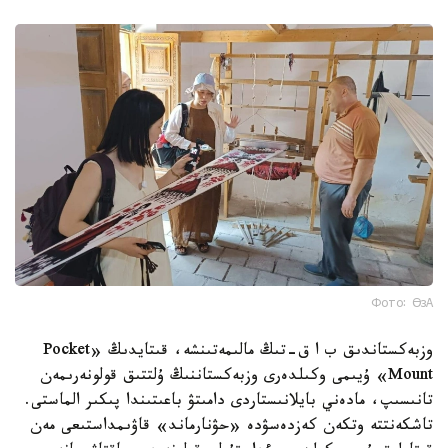
Фото: ӨзА
وزبەكستاندىق ب ا ق-تىڭ مالىمەتىنشە، قىتايدىڭ «Pocket
Mount» ۇيىمى وكىلدەرى وزبەكستاننىڭ ۇلتتىق قولونەرىمەن
تانىسىپ، مادەني بايلانىستاردى دامىتۋ باعىتىندا پىكىر الماستى.
تاشكەنتتە وتكەن كەزدەسۋدە «حۋنارماند» قاۋىمداستىعى مەن