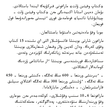
«كىتاپ وقيتىن ۇلت» مارافونى قىركۇيەك ايىندا باستالادى.
بۇعان دەيىن استانا اكىمدىگى مەن «كىتاپ وقيتىن ۇلت -
چيتايۋشايا ناتسيا» قوعامدىق قورى ءتيىستى مەموراندۋمعا قول
قويعان.
جوبا وقۋ مادەنيەتىن دامىتۋعا باعىتتالعان.
مارافون شارتى بويىنشا قاتىسۋشىلار التى اي ىشىندە 15 كىتاپ
وقۋى كەرەك. ودان كەيىن ولار وقىعان شىعارمالارى بويىنشا
تەستىلەۋدەن جانە بىرنەشە زياتكەرلىك كۋيزدەن وتەدى.
سىناقتاردىڭ قورىتىندىسى بويىنشا ءار ساناتتاعى ۇزدىك
كوماندالار انىقتالادى.
- ءبىرىنشى ورىنعا - 600 مىڭ تەڭگە، ەكىنشى ورىنعا - 450
مىڭ تەڭگە، ءۇشىنشى ورىنعا 300 مىڭ تەڭگە اقشالاي سىيلىق
قاراستىرىلعان، - دەلىنگەن حابارلامادا.
مارافونعا 6-10 سىنىپ وقۋشىلارى، كوللەدجدەر مەن جوعارى
وقۋ ورىندارىنىڭ ستۋدەنتتەرى، پەداگوگتەر، مەملەكەتتىك