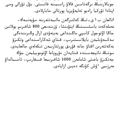
جوبالارىنىڭ ىرگەتاسىن قالاۋ راسىمىنە قاتىستى. بۇل تۋرالى وسى
اپتادا تۇركيا راديو تەليەۆيزيا پورتالى حابارلادى.
اتالعان ب ا ق-تىڭ كەلتىرگەن مالىمەتتەرىنە سۇيەنسەك،
مەملەكەت باسشىسىنىڭ ايتۋىنشا، ۇزىندىعى 800 شاقىرىم بولاتىن
جاڭا اۆتوجول كاسپي ماڭىنداعى بەينەۋدى ارال وڭىرىندەگى
سەكسەۋىلمەن بايلانىستىرىپ، قىتاي شەكاراسىنداعى وتكىزۋ
بەكەتتەرىن اقتاۋ جانە قۇرىق پورتتارىمەن تىكەلەي جالعايدى.
سونىڭ ناتيجەسىندە قىتايدان ەۋروپاعا اۆتوموبيلمەن جۇك
جەتكىزۋ باعىتى شامامەن 1000 شاقىرىمعا قىسقارىپ، تاسىمالداۋ
مەرزىمى ءۇش كۇنگە دەيىن ازايادى.
«TRT» - نىڭ دەرەگىنشە، پرەزيدەنت بەينەۋ- سەكسەۋىل
باعىتىن «ارال- كاسپي اۆتوجولى» دەپ اتاۋدى ۇسىنىپ،
جوبانىڭ قازاقستاننىڭ ەۋرازياداعى ترانزيتتىك الەۋەتىن
ارتتىراتىنىن ايتتى. قۇرىلىس كەزىندە 10 مىڭنان استام ادام
جۇمىسپەن قامتىلىپ، جول پايدالانۋعا بەرىلگەننەن كەيىن
جىلدىق جۇك تاسىمالى كولەمى 13,2 ميلليون تونناعا دەيىن
وسەدى. جوبانى 2029-جىلدان كەشىكتىرمەي اياقتاۋ