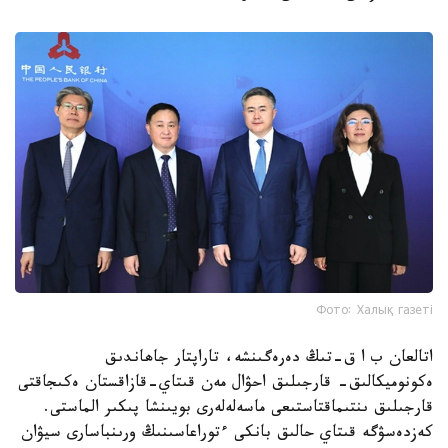
Фото: Халық газеті
اتالعان ب ا ق-تىڭ دەرەگىنشە، تاراپتار جاھاندىق
ەكونوميكالىق- قارجىلىق احۋال مەن قىتاي-قازاقستان ەكىجاقتى
قارجىلىق ىنتىماقتاستىعى ماسەلەلەرى بويىنشا پىكىر الماستى.
كەزدەسۋگە قىتاي حالىق بانكى ءتوراعاسىنىڭ ورىنباسارى سيۋان