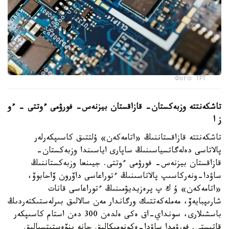
Фото: ТРТ
تاشكەنتتە وزبەكستان- قازاقستان بيزنەس- فورۋمى ءوتتى – ءو
ز ا
تاشكەنتتە قازاقستاننىڭ «اتامەكەن» ۇلتتىق كاسىپكەرلەر
پالاتاسى دەلەگاتسياسىنىڭ ساپارى اياسىندا وزبەكستان-
قازاقستان بيزنەس- فورۋمى ءوتتى. جيىنعا وزبەكستاننىڭ
ساۋدا-ونەركاسىپ پالاتاسىنىڭ ءتوراعاسى داۆرون ۆاحابوۆ،
«اتامەكەن» ۇ ك پ پرەزيديۋمىنىڭ ءتوراعاسى قانات
شارىپبايەۆ، مەملەكەتتىك ورگاندار مەن سالالىق بىرلەستىكتەردىڭ
باسشىلارى، سونداي-اق ەكى ەلدەن 300 دەن استام كاسىپكەر
قاتىستى. فورۋمدا ساۋدا-ەكونوميكالىق جانە ينۆەستيتسيالىق