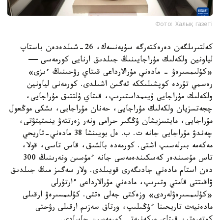
Фото: Халық газеті
كەلتىرىلگەن دەرەكتەرگە سۇيەنسەك، 26-شىلدەدەن باستاپ
لياونين ولكەلىك مۇراجايىنىڭ جىلدىق ارنايى كورمەسى —
«كۇلىمسىرەۋ - مادەني مۇرالارداعى قىتاي رۋحىنىڭ ءىزى»
رەسمي تۇردە كوپشىلىككە تەگىن اشىلدى. كورمەنى لياونين
ولكەلىك مۇراجايى ۇيىمداستىرىپ، قىتاي ۇلتتىق مۇراجايى،
چجەتسزيان ولكەلىك مۇراجايى، حەنان مۇراجايى، ىشكى موڭعول
مۇراجايى، مايتسزيشان ۇڭگىر حرامى ونەر زەرتتەۋ ينستيتۋتى،
چەندۋ مۇراجايى جانە ت. ب. ەل بويىنشا 38 مادەني-تاريحي
مەكەمە بىرلەسىپ اشتى. كورمەدە بالشىق، قاس تاسى، قولا،
تاس مۇسىندەر كەسكىندەمەسى جانە ءمۇسىن ونەرىنىڭ 300
دەن استام مادەني جادىگەرى قويىلدى. ولار سەگىز مىڭ جىلدىق
ۋاقىتتى قامتي وتىرىپ، مادەني مۇرالارداعى ءارتۇرلى
«كۇلىمسىرەۋلەردى» وزەكتى جەلى ەتتى. كۇلىمسىرەۋ ارقىلى
مادەنيەت تاريحىنا ءۇڭىلىپ، ورتاق سەزىم ارقىلى رۋحتى