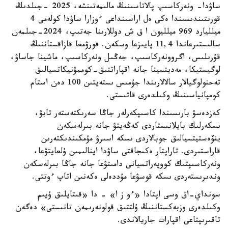
ساۋدا- ونەركاسىپ پالاتاسىنىڭ مالىمەتىنشە، 2025 -جىلدىڭ
قورىتىندىسىندا ەكى ەل اراسىنداعى ءوزارا ساۋدا كولەمى 4
ميلليارد 969 ميلليون ا ق ش دوللارىنا جەتىپ، 2024-جىلمەن
سالىستىرعاندا 11,4 پايىزعا وسكەن. فورۋمعا قازاقستاننىڭ
قۇرىلىس، اگروونەركاسىپ، جەڭىل ونەركاسىپ، ماشينا جاساۋ،
لوگيستيكا، مەديتسينا جانە اقپاراتتىق-كوممۋنيكاتسيالىق
تەحنولوگيالار سالالارىندا جۇمىس ىستەيتىن 100 دەن استام
كومپانياسىنىڭ وكىلدەرى قاتىستى.
كەزدەسۋ بارىسىندا كاسىپكەرلەر جاڭا سەرىكتەستەر تابۋ،
ىسكەرلىك بايلانىستاردى كەڭەيتۋ جانە بىرلەسكەن
ينۆەستيتسيالىق جوبالاردى ىسكە اسىرۋ مۇمكىندىكتەرىن
قاراستىردى. تاراپتار ەكىجاقتى ساۋدا اينالىمىن ۇلعايتۋعا،
ونەركاسىپتىك كووپەراتسيانى دامىتۋعا جانە جاڭا بىرلەسكەن
وندىرىستەردى ىسكە قوسۋعا مۇددەلى ەكەنىن اتاپ ءوتتى.
سونداي-اق وسى اپتادا «ءو ز ا» - دا «قىتايلىق ۇيىم
وكىلدەرى وزبەكستاننىڭ ۇلتتىق قولونەرىمەن تانىستى» دەگەن
تاقىرىپتاعى اقپارات جاريالاندى.