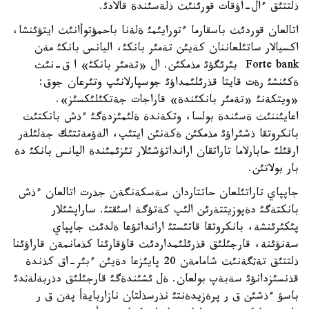
ذلتتئق ءال-اؤقات قورئنئث ذلةسئندة قالادئ.
اتالعان قوردئث باسقارما ءتورايئمئ ةلةنا باحمؤتوأانئث ايتؤئنشا،
اكسيالار ساتئلعاننان كةيئن تةمئر بانكئ، اليانس بانكئ مةن
Forte bank بئرئگؤئ مذمكئن. ال «تةمئر بانكئ» ا ق-نئث
ةكئنشئ رةت قايتا قذرئلئمداؤئ جوسپارلانئپ وتئرعان جوق:
«ويتكةنئ «تةمئر بانكئندة» قاراجات جةتكئلئكسئز».
اعايئننئث ةسئندة بولسا، وتكةندة ةلئمئزدةگئ ءذش بانكتئث
بانكروتقا ذشئراؤئ مذمكئن ةكةنئن ايتئپ، الةؤمةتتئك جةلئلةر
ارقئلئ حابارلاما تاراتقان ارانداتؤشئلار تئزئمئندة اليانس بانكئ دة
بار بولاتئن.
جاپپاي تاراتئلعان حاتتاردان سةسكةنگةن جذرت اتالعان ءذش
بانكتةگئ دةپوزيتتةرئن الئپ كةتؤگة اسئقتئ. ساراپشئلار
پئكئرئنشة، بانكروتقا قاتئستئ ارانداتؤعا ةلدئث جاپپاي
سةنؤئنة، قارجئلئق قذرئلئمداردئث قاؤقارئنا كذمانمةن قاراؤئنا
ذلتتئق تةثگةنئث شامامةن 20 پايئزعا دةيئن ءبئر-اق كذندة
قذنسئزدانؤئ سةبةپ بولعان. ةل ئشئندةگئ قارجئلئق دذربةلةثدئ
باسؤ ءذشئن ق ر پرةزيدةنتئ نذرسذلتان نازاربايةأ پةن ق ر