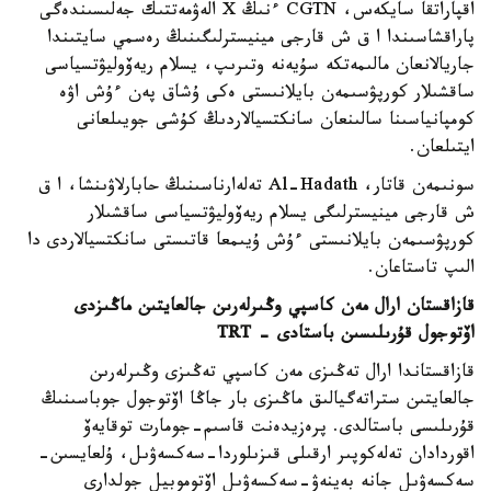
اقپاراتقا سايكەس، CGTN ءنىڭ X الەۋمەتتىك جەلىسىندەگى
پاراقشاسىندا ا ق ش قارجى مينيسترلىگىنىڭ رەسمي سايتىندا
جاريالانعان مالىمەتكە سۇيەنە وتىرىپ، يسلام ريەۆوليۋتسياسى
ساقشىلار كورپۋسىمەن بايلانىستى ەكى ۇشاق پەن ءۇش اۋە
كومپانياسىنا سالىنعان سانكتسيالاردىڭ كۇشى جويىلعانى
ايتىلعان.
سونىمەن قاتار، Al-Hadath تەلەارناسىنىڭ حابارلاۋىنشا، ا ق
ش قارجى مينيسترلىگى يسلام ريەۆوليۋتسياسى ساقشىلار
كورپۋسىمەن بايلانىستى ءۇش ۇيىمعا قاتىستى سانكتسيالاردى دا
الىپ تاستاعان.
قازاقستان ارال مەن كاسپي وڭىرلەرىن جالعايتىن ماڭىزدى
اۆتوجول قۇرىلىسىن باستادى - TRT
قازاقستاندا ارال تەڭىزى مەن كاسپي تەڭىزى وڭىرلەرىن
جالعايتىن ستراتەگيالىق ماڭىزى بار جاڭا اۆتوجول جوباسىنىڭ
قۇرىلىسى باستالدى. پرەزيدەنت قاسىم-جومارت توقايەۆ
اقوردادان تەلەكوپىر ارقىلى قىزىلوردا-سەكسەۋىل، ۇلعايسىن-
سەكسەۋىل جانە بەينەۋ-سەكسەۋىل اۆتوموبيل جولدارى