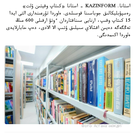
استانا. KAZINFORM - استانا «كىتاپ وقيتىن ۇلت»
رەسپۋبليكالىق جوباسىنا قوسىلدى. ەلوردا تۇرعىندارى التى ايدا
15 كىتاپ وقىپ، ارنايى سىناقتاردان ءوتۋ ارقىلى 600 مىڭ
تەڭگەگە دەيىن اقشالاي سىيلىق ۇتىپ الا الادى، دەپ حابارلايدى
ەلوردا اكىمدىگى.
Фото: Астана әкімдігі