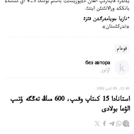
يةلةرئ قايتارئپ العان دةپوزيتتئث باسئم بولئگئ 3-4 اي ئشئندة
بانككة ورالاتئنئن ايتتئ.
ءنازيا جويامةرگةن قئزئ
«تذركئستان»
قوعام
без автора
اۆتور
11:40, 09 تامىز 2026
استانادا 15 كىتاپ وقىپ، 600 مىڭ تەڭگە ۇتىپ
الۋعا بولادى