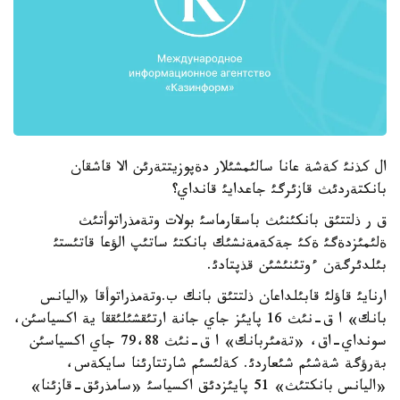
ال كذنئ كةشة عانا سالئمشئلار دةپوزيتتةرئن الا قاشقان
بانكتةردئث قازئرگئ جاعدايئ قانداي؟
ق ر ذلتتئق بانكئنئث باسقارماسئ بولات وتةمذراتوأتئث
ةلئمئزدةگئ ةكئ جةكةمةنشئك بانكتئ ساتئپ الؤعا قاتئستئ
بئلدئرگةن ءوتئنئشئن قذپتادئ.
ارنايئ قاؤلئ قابئلداعان ذلتتئق بانك ب.وتةمذراتوأقا «اليانس
بانك» ا ق-نئث 16 پايئز جاي جانة ارتئقشئلئققا ية اكسياسئن،
سونداي-اق، «تةمئربانك» ا ق-نئث 79،88 جاي اكسياسئن
بةرؤگة شةشئم شئعاردئ. كةلئسئم شارتتارئنا سايكةس،
«اليانس بانكتئث» 51 پايئزدئق اكسياسئ «سامذرئق-قازئنا»