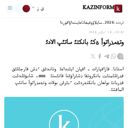
KAZINFORM
ق ز
ترەند:
2026-سايلاۋ
وقيعا
تاعايىنداۋ
اقوردا
14:42, 14 ءساۋىر 2014
وتةمذراتوأ ةكئ بانكتئ ساتئپ الادئ
استانا. قازاقپارات - اقپان ايئنداعئ وتاندئق ءذش قارجئلئق
قذرئلئمنئث بانكروتقا ذشئراؤئنا قاتئستئ sms- شابؤئلدئث
قذربانئ بولعان بانكتةردئث ءبئرئن بولات وتةمذراتوأ ساتئپ
الماقشئ.