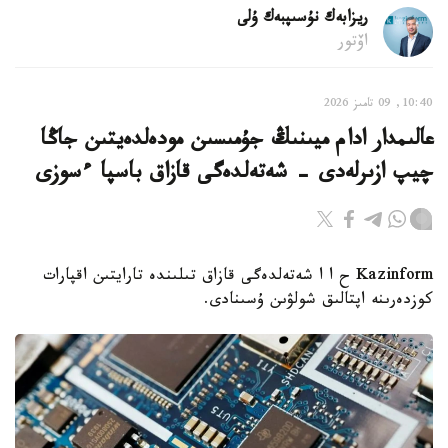
ريزابەك نۇسىپبەك ۇلى
اۆتور
10:40, 09 تامىز 2026
عالىمدار ادام ميىنىڭ جۇمىسىن مودەلدەيتىن جاڭا
چيپ ازىرلەدى - شەتەلدەگى قازاق باسپا ءسوزى
Kazinform ح ا ا شەتەلدەگى قازاق تىلىندە تارايتىن اقپارات
كوزدەرىنە اپتالىق شولۋىن ۇسىنادى.