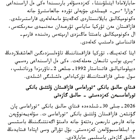
حابارلامادا ايتىلۋىنشا، كەزدەسۋلەر بارىسىندا ەكى ەل اراسىنداعى
ءوزارا ءىس- قيمىلدى جۇيەلى تۇردە جالعاستىرۋ جانە
ەكونوميكالىق بايلانىستاردى كەڭەيتۋ ماسەلەلەرى قاراستىرىلدى.
قازاقستان مەن تۇركيا ساياسي تۇرعىدان سەنىمدى سەرىكتەس،
ال ەكونوميكالىق باعىتتا ماڭىزدى ارىپتەس رەتىندە قارىم-
قاتىناستى دامىتىپ كەلەدى.
ايتا كەتەيىك، تۇركيا قازاقستاننىڭ تاۋەلسىزدىگىن العاشقىلاردىڭ
ءبىرى بولىپ تانىعان مەملەكەت. ەكى ەل اراسىنداعى رەسمي
ديپلوماتيالىق قاتىناستار 1992-جىلعى 2-ناۋرىزدا ورناتىلىپ،
سول جىلى قازاقستاننىڭ تۇركياداعى ەلشىلىگى اشىلدى.
قىتاي حالىق بانكى ءتوراعاسى قازاقستان ۇلتتىق بانكى
توراعاسىمەن كەزدەستى - حالىق گازەتى
2026-جىلى 30-شىلدەدە قىتاي حالىق بانكى ءتوراعاسى پان
گۋنشەن قازاقستان ۇلتتىق بانكى ءتوراعاسى ت. سۇلەيمەنوۆپەن
جانە قارجى نارىعىن رەتتەۋ جانە دامىتۋ اگەنتتىگىنىڭ باسشىسى
م. ابىلقاسىموۆامەن كەزدەستى. بۇل تۋرالى وسى اپتادا قىتايدىڭ
حالىق گازەتى باسىلىمى حابارلادى.