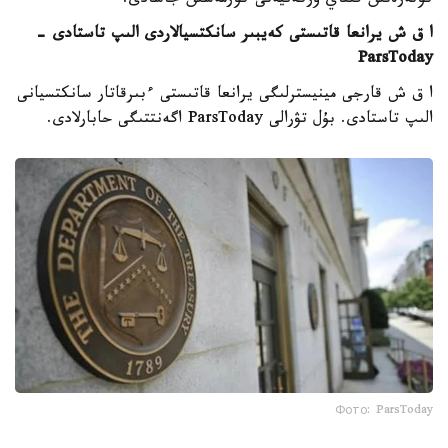
كوتەرەتىن قىتاي وركەنيەتى كورمەسىن جاسادى.
ا ق ش يرانعا قاتىستى كەيبىر سانكتسيالاردى الىپ تاستادى -
ParsToday
ا ق ش قارجى مينيسترلىگى يرانعا قاتىستى ءبىرقاتار سانكتسيانى
الىپ تاستادى. بۇل تۋرالى ParsToday اگەنتتىگى حابارلادى.
Фото: ParsToday