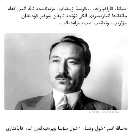
استانا. قازاقپارات. ...قوستا ۇيىقتاپ، ەرتەڭىندە تاڭ اتىپ كەلە
جاتقاندا اتتارىمىزدى الگى تۇندە تاپقان سوقىر قۇدىقتان
سۋارىپ، وتتاتىپ الىپ، ەرلەدىك...
Фото: novoetv.kz
مەنىڭ اتىم ءشول وتىنا، ءشول سۋىنا ۇيرەنبەگەن ات، قاباقتارى