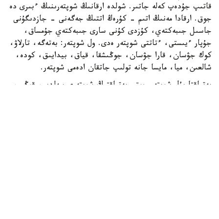
قاتىپ جۇدەپ كەلە جاتىر. شولدە ارقانىڭ شوپتەرىنىڭ ءبىرى دە
جوق. ارقادا مەنىڭ اتىم - كۇرەڭ اتتىڭ جەگەنى - جازدىگۇنى
جاسىل جىبەكتەي، كۇزدى كۇنى سارى جىبەكتەي جۇمساق،
جۇپار ءيىستى، ءتاتتى شوپتەر ەدى. ول شوپتەر: بەتەگە، تارلاۋ،
كوك جۋسان، قارا جۋسان، جوڭىشقا، قياق، بيدايىق، كودە،
شالعىن، ميا، مايسا جانە تولىپ جاتقان ادەمى شوپتەر.
بەتپاقتا بۇل شوپتەر جوق. بەتپاقتىڭ شوپتەرى سەلدىر، قوڭىر،
سۇر، قۋارعان، سوياۋلانعان قاتتى، قوڭىرسۇر وسىمدىك. ول
شوپتەر: سوياۋ جۋسان، قارا قوڭىر جۋسان، يزەن، ەبەلەك.
راس، كوكپەك پەن جۋسان ارقادا دا بار. بەتپاقتا دا بار.
ارقانىڭ سۋى كوبىنەسە تۇشى، ءتاتتى، تۇنىق سۋ جانە ونداي
سۋلار كوپ. ۇلكەن شالقار ايدىن كولدەر، ۇزىن اققان وزەندەر،
تاۋدان، ادىردان سىلدىراپ اققان كۇمىس سۋلى بۇلاقتار، كوك
شالعىندى، ءمولدىر سۋلى تومارلار ءتاتتى سۋىق سۋلى قۇدىقتار
ارقانىڭ جان- جانۋارلارىنىڭ سۇيگەن، ۇيرەنگەن سۋسىنى.
بەتپاقتا سۋ سيرەك كەزدەسەدى. ول سۋدىڭ ءوزى تاپشى جانە
ءدامى دە باسقالاۋ بولادى. ول سۋلار كوبىنەسە سول، اندا- ساندا