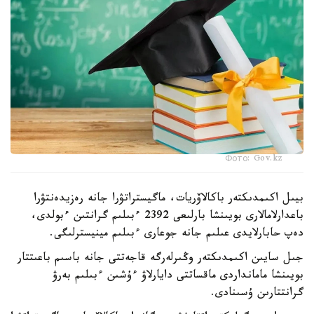
Фото: Gov.kz
بيىل اكىمدىكتەر باكالاۆريات، ماگيستراتۋرا جانە رەزيدەنتۋرا
باعدارلامالارى بويىنشا بارلىعى 2392 ءبىلىم گرانتىن ءبولدى،
دەپ حابارلايدى عىلىم جانە جوعارى ءبىلىم مينيسترلىگى.
جىل سايىن اكىمدىكتەر وڭىرلەرگە قاجەتتى جانە باسىم باعىتتار
بويىنشا مامانداردى ماقساتتى دايارلاۋ ءۇشىن ءبىلىم بەرۋ
گرانتتارىن ۇسىنادى.