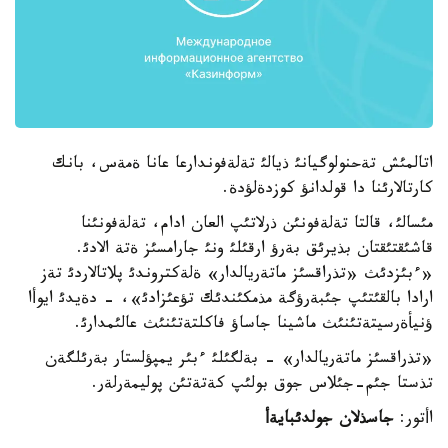
اتالمئش تةحنولوگيانئ ذيالئ تةلةفوندارعا عانا ةمةس، بانك
كارتالارئنا دا قولدانؤ كوزدةلؤدة.
مئسالئ، قالتا تةلةفونئن ذرلاتئپ العان ادام، تةلةفونئنا
قاشئقتئقتان بذيرئق بةرؤ ارقئلئ ونئ جارامسئز ةتة الادئ.
«ءبئزدئث «تذراقسئز ماتةريالدار» ةلةكتروندئ پلاتالاردئ تةز
ارادا بالقئتئپ جئبةرؤگة مذمكئندئك تؤعئزادئ»، - دةيدئ ايوأا
ؤنيأةرسيتةتئنئث ماشينا جاساؤ فاكلتةتئنئث عالئمدارئ.
«تذراقسئز ماتةريالدار» - بةلگئلئ ءبئر يمپؤلستار بةرئلگةن
تذستا جئم-جئلاس جوق بولئپ كةتةتئن پوليمةرلةر.
اأتور:
جاسذلان جولدئبايةأ