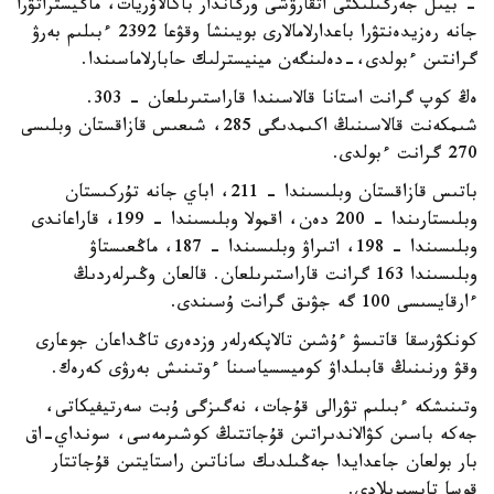
- بيىل جەرگىلىكتى اتقارۋشى ورگاندار باكالاۆريات، ماگيستراتۋرا
جانە رەزيدەنتۋرا باعدارلامالارى بويىنشا وقۋعا 2392 ءبىلىم بەرۋ
گرانتىن ءبولدى،-دەلىنگەن مينيسترلىك حابارلاماسىندا.
ەڭ كوپ گرانت استانا قالاسىندا قاراستىرىلعان - 303.
شىمكەنت قالاسىنىڭ اكىمدىگى 285، شىعىس قازاقستان وبلىسى
270 گرانت ءبولدى.
باتىس قازاقستان وبلىسىندا – 211، اباي جانە تۇركىستان
وبلىستارىندا – 200 دەن، اقمولا وبلىسىندا – 199، قاراعاندى
وبلىسىندا – 198، اتىراۋ وبلىسىندا – 187، ماڭعىستاۋ
وبلىسىندا 163 گرانت قاراستىرىلعان. قالعان وڭىرلەردىڭ
ءارقايسىسى 100 گە جۋىق گرانت ۇسىندى.
كونكۋرسقا قاتىسۋ ءۇشىن تالاپكەرلەر وزدەرى تاڭداعان جوعارى
وقۋ ورنىنىڭ قابىلداۋ كوميسسياسىنا ءوتىنىش بەرۋى كەرەك.
وتىنىشكە ءبىلىم تۋرالى قۇجات، نەگىزگى ۇبت سەرتيفيكاتى،
جەكە باسىن كۋالاندىراتىن قۇجاتتىڭ كوشىرمەسى، سونداي-اق
بار بولعان جاعدايدا جەڭىلدىك ساناتىن راستايتىن قۇجاتتار
قوسا تاپسىرىلادى.