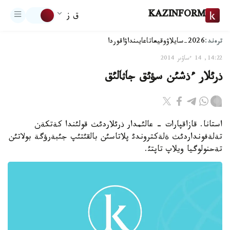
KAZINFORM
ق ز
ترەند:
2026-سايلاۋ
وقيعا
تاعايىنداۋ
اقوردا
14:22, 14 ءساۋىر 2014
ذرئلار ءذشئن سؤئق جاثالئق
استانا. قازاقپارات - عالئمدار ذرئلاردئث قولئندا كةتكةن
تةلةفونداردئث ةلةكتروندئ پلاتاسئن بالقئتئپ جئبةرؤگة بولاتئن
تةحنولوگيا ويلاپ تاپتئ.