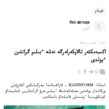
قوعام
без автора
اۆتور
17:51, 08 تامىز 2026
اكىمدىكتەر تالاپكەرلەرگە نەشە ءبىلىم گرانتىن
ءبولدى
استانا. KAZINFORM - قازاقستاندا جەرگىلىكتى اتقارۋشى
ورگاندار بولەتىن مەملەكەتتىك ءبىلىم بەرۋ گرانتتارىن تاعايىنداۋ
كونكۋرسىنا ءوتىنىش قابىلداۋ باستالدى.