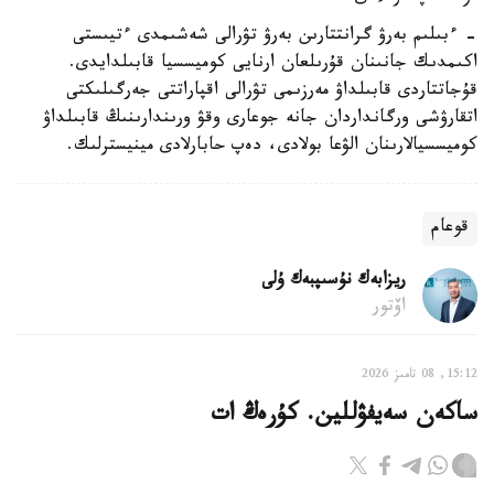
- ءبىلىم بەرۋ گرانتتارىن بەرۋ تۋرالى شەشىمدى ءتيىستى
اكىمدىك جانىنان قۇرىلعان ارنايى كوميسسيا قابىلدايدى.
قۇجاتتاردى قابىلداۋ مەرزىمى تۋرالى اقپاراتتى جەرگىلىكتى
اتقارۋشى ورگانداردان جانە جوعارى وقۋ ورىندارىنىڭ قابىلداۋ
كوميسسيالارىنان الۋعا بولادى، دەپ حابارلادى مينيسترلىك.
قوعام
ريزابەك نۇسىپبەك ۇلى
اۆتور
15:12, 08 تامىز 2026
ساكەن سەيفۋللين. كۇرەڭ ات