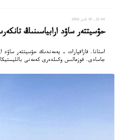
22:44, 05 تامىز 2026
حۋسيتتەر ساۋد ارابياسىنىڭ تانكەرى
استانا. قازاقپارات - يەمەندىك حۋسيتتەر ساۋد ار
جاسادى. قوزعالىس وكىلدەرى كەمەنى بالليستيكالى