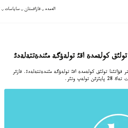
الەمدە
قازاقستان
ساياسات
ت
 تولئق كولةمدة اقئ تولةؤگة مئندةتتةلةدئ
 قؤاتئنا تولئق كولةمدة اقئ تولةؤگة مئندةتتةلةدئ. قازئر
لةپ وتئر.