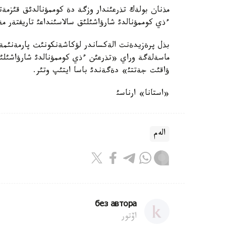
ءذي كوممؤنالدئ شارؤاشئلئق سالاسئنداعئ تاريفتةر مة
بذل پرةزيدةنت الةكساندر لؤكاشةنكونئث پارمةنئم
ماسةلةگة وراي «تذرعئن ءذي كوممؤنالدئ شارؤاشئلئق 
ؤاقئت جةتتئ» دةگةندئ باسا ايتئپ وتئر.
«استانا» ارناسئ
الەم
без автора
اۆتور