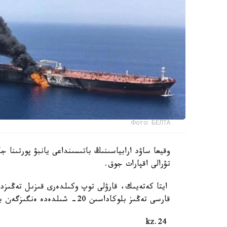
Фото: БЕЛТА
وقيعا ساۋد ارابياسىنىڭ باتىسىنداعى يانبۋ پورتىنا ج
تۋرالى اقپارات جوق.
ايتا كەتەيىك، قارۋلى توپ وكىلدەرى قىزىل تەڭىزدەگ
قارسى تەڭىز بلوكاداسىن 20- شىلدەدە ەنگىزگەن بولاتىن. بۇل سودان بەرى شابۋىلعا ۇشىراعان سەگىزىنشى كەمە.
24.kz