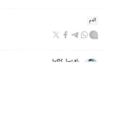
الەم
باقىتجول كاكەش
اۆتور
22:31, 05 تامىز 2026
ازايدى