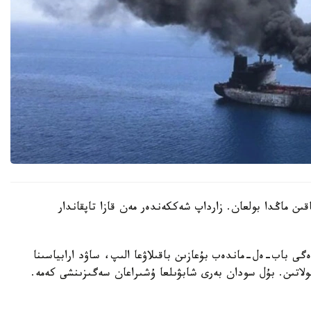
اقىن ماڭدا بولعان. زارداپ شەككەندەر مەن قازا تاپقاندار
ى باب-ەل-ماندەب بۇعازىن باقىلاۋعا الىپ، ساۋد ارابياسىنا