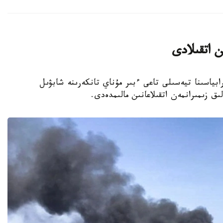
ن اتقىلادى
ابياسىنا تيەسىلى تاعى ءبىر مۇناي تانكەرىنە شابۋىل
ق زىمىرانمەن اتقىلاعانىن مالىمدەدى.