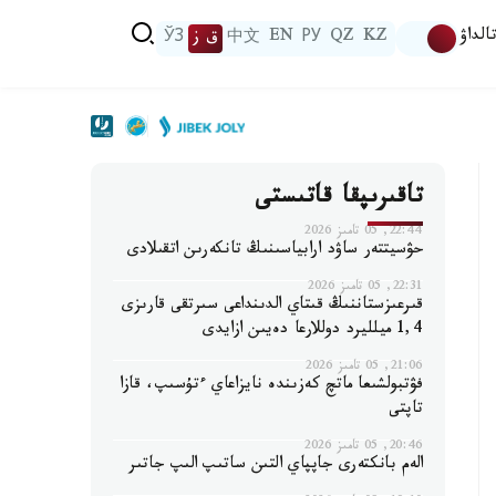
الداۋ
KZ
QZ
РУ
EN
中文
ق ز
ЎЗ
تاقىرىپقا قاتىستى
22:44, 05 تامىز 2026
حۋسيتتەر ساۋد ارابياسىنىڭ تانكەرىن اتقىلادى
22:31, 05 تامىز 2026
قىرعىزستاننىڭ قىتاي الدىنداعى سىرتقى قارىزى
1,4 ميلليرد دوللارعا دەيىن ازايدى
21:06, 05 تامىز 2026
فۋتبولشىعا ماتچ كەزىندە نايزاعاي ءتۇسىپ، قازا
تاپتى
20:46, 05 تامىز 2026
الەم بانكتەرى جاپپاي التىن ساتىپ الىپ جاتىر