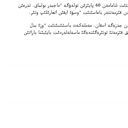
مذنان بولةك تذرعئندار وزگة دة كوممؤنالدئق قئزمةتتئث شامامةن 60 پايئزئن تولةؤگة ءماجبذر بولماق. تذرعئن
ن قئزمةتتةر باعاسئنئث ءوسؤئ ايقئن اثعارئلئپ وتئر.
ةن جذزةگة اسقان. مةملةكةت باسشئسئنئث ءوزئ بذل
قئزمةتئ توثئرةگئندةگئ ماسةلةلةردئث بايئبئنا باراتئن