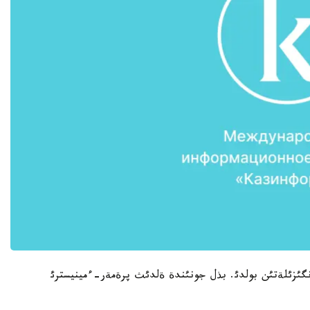
ئزئلةتئن بولدئ. بذل جونئندة ةلدئث پرةمةر-ءمينيسترئ