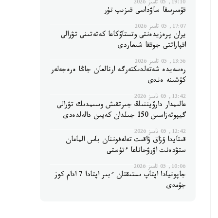
19:10, 05 تامىز 2026
قۇمىرسقا ساۋداسى قىزىپ تۇر
17:07, 05 تامىز 2026
يران پرەزيدەنتى وتستاۆكاعا كەتەتىنى تۋرالى
اقپاراتتى جوققا شىعاردى
13:56, 05 تامىز 2026
رەسەيدە شەتەلدىكتەرگە ارنالعان جاڭا ەرەجەلەر
كۇشىنە ەندى
13:42, 05 تامىز 2026
عالىمدار دارۆيننىڭ جىرتقىش وسىمدىك تۋرالى
گيپوتەزاسىن 150 جىلدان كەيىن دالەلدەدى
12:42, 05 تامىز 2026
قىتايدا ۇزاق ۋاقىت تەلەفوننان باس الماعان
ستۋدەنت اۋرۋحاناعا ءتۇستى
10:06, 05 تامىز 2026
جاپونيادا اپتاپ ىستىقتان ءبىر اپتادا 7 ادام كوز
جۇمدى