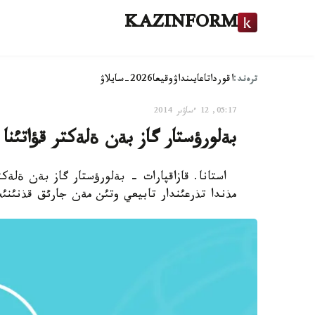
KAZINFORM
ترەند:
اقوردا
تاعايىنداۋ
وقيعا
2026-سايلاۋ
05:17, 12 ءساۋىر 2014
بةلورؤستار گاز بةن ةلةكتر قؤاتئنا
استانا. قازاقپارات - بةلورؤستار گاز بةن ةلةكتر
مذندا تذرعئندار تابيعي وتئن مةن جارئق قذنئنئث تةك 28 پايئزئن تو