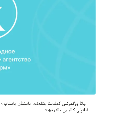
جاثا وزگةرئس كةلةسئ جئلدئث باسئنان باستاپ ةنگ
اناتولي كالينين مالئمدةدئ.