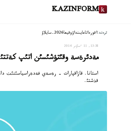
KAZINFORM
ترەند:
اقوردا
تاعايىنداۋ
وقيعا
2026-سايلاۋ
13:38, 11 ءساۋىر 2014
مةدئرةسة وقئتؤشئسئن اتئپ كةتتئ
استانا. قازاقپارات - رةسةي فةدةراسياسئنئث دا
قذشتئ.