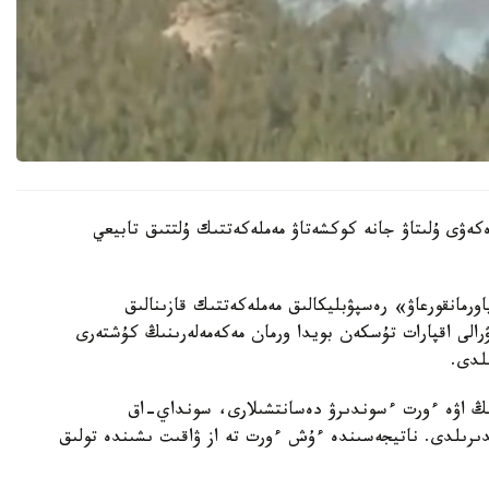
كەۋى ۇلىتاۋ جانە كوكشەتاۋ مەملەكەتتىك ۇلتتىق تابيعي
رمانقورعاۋ» رەسپۋبليكالىق مەملەكەتتىك قازىنالىق
ۋرالى اقپارات تۇسكەن بويدا ورمان مەكەمەلەرىنىڭ كۇشتەرى
لدى.
نىڭ اۋە ءورت ءسوندىرۋ دەسانتشىلارى، سونداي-اق
دىرىلدى. ناتيجەسىندە ءۇش ءورت تە از ۋاقىت ىشىندە تولىق