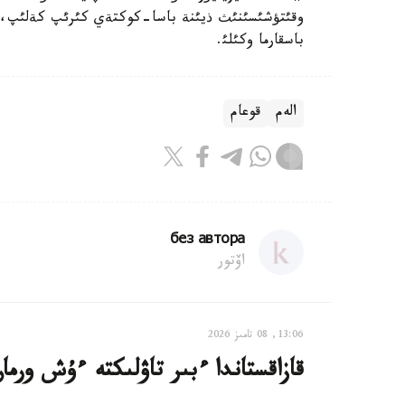
وقئتؤشئسئنئث ذيئنة باسا-كوكتةي كئرئپ كةلئپ، ت
باسقارما وكئلئ.
الەم
قوعام
без автора
اۆتور
13:06, 08 تامىز 2026
قازاقستاندا ءبىر تاۋلىكتە ءۇش ورم