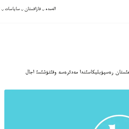
الەمدە
قازاقستان
ساياسات
ت
عئستان رةسپؤبليكاسئندا مةدئرةسة وقئتؤشئسئ اجال