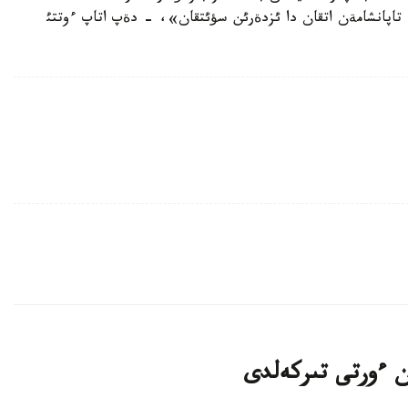
اپانشامةن اتقان دا ئزدةرئن سؤئتقان»، - دةپ اتاپ ءوتتئ
ان ءورتى تىركەلدى