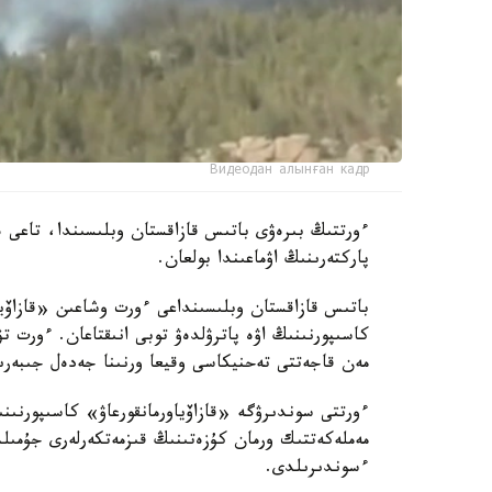
Видеодан алынған кадр
ءورتتىڭ بىرەۋى باتىس قازاقستان وبلىسىندا، تاعى ە
پاركتەرىنىڭ اۋماعىندا بولعان.
باتىس قازاقستان وبلىسىنداعى ءورت وشاعىن «قازاۆياو
كاسىپورنىنىڭ اۋە پاترۋلدەۋ توبى انىقتاعان. ءورت ت
مەن قاجەتتى تەحنيكاسى وقيعا ورنىنا جەدەل جىبەرى
ءورتتى سوندىرۋگە «قازاۆياورمانقورعاۋ» كاسىپورنى
مەملەكەتتىك ورمان كۇزەتىنىڭ قىزمەتكەرلەرى جۇمىل
ءسوندىرىلدى.