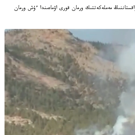
ت - 2026-جىلعى 7-تامىزدا قازاقستاننىڭ مەملەكەتتىك ورمان قورى اۋماعىندا ءۇش ورمان