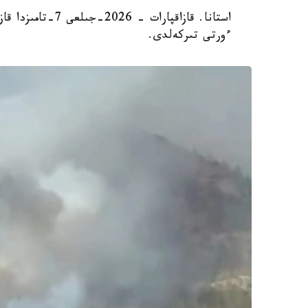
استانا. قازاقپارا
ءورتى تىركەلدى.