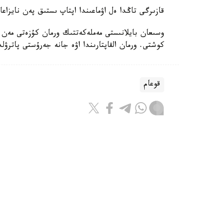
قازىرگى تاڭدا ەل اۋماعىندا اپتاپ ىستىق پەن نايزاعا
وسىعان بايلانىستى مەملەكەتتىك ورمان كۇزەتى مەن 
كوشتى. ورمان القاپتارىندا اۋە جانە جەرۇستى پاترۋ
قوعام
ريزابەك نۇسىپبەك ۇلى
اۆتور
09:43, 08 تامىز 2026