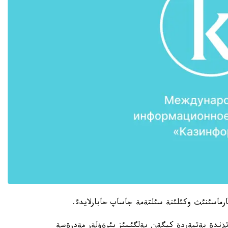
ارماسئنئث وكئلئنة سئلتةمة جاساپ حابارلايدئ.
 تذندة بةتپةردة كيگةن بةلگئسئز بئرةؤلةر مةدرةسة