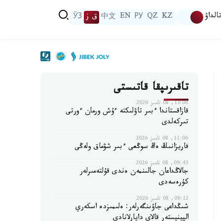
الداۋ
KZ
QZ
РУ
EN
中文
ق ز
ЎЗ
تاقىرىپقا قاتىستى
13:06, 08 تامىز 2026
قازاقستاندا ءبىر تاۋلىكتە ءۇش ورمان ءورتى
تىركەلدى
11:06, 08 تامىز 2026
فاريزانىڭ ەڭ سوڭعى ءبىر شۋماق ولەڭى
09:43, 08 تامىز 2026
جالاڭداعان جالىنمەن ەندى قۇلتەمىرلەر
كۇرەسەدى
09:12, 08 تامىز 2026
شىڭداعى جاۋىنگەرلەر: ەلىمىزدە اسكەري
الپينيستەر قالاي دايارلانادى