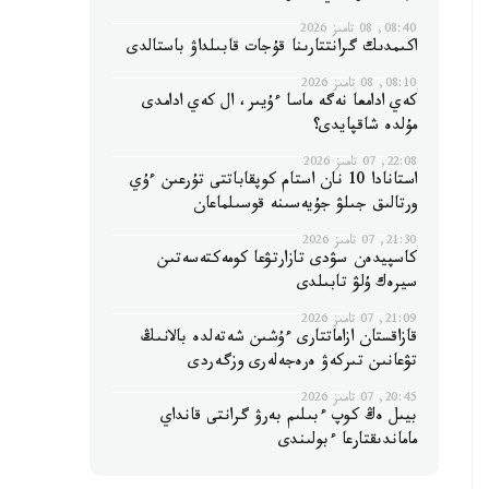
08:40, 08 تامىز 2026
اكىمدىك گرانتتارىنا قۇجات قابىلداۋ باستالدى
08:10, 08 تامىز 2026
كەي ادامعا نەگە ماسا ءۇيىر، ال كەي ادامدى
مۇلدە شاقپايدى؟
22:08, 07 تامىز 2026
استانادا 10 نان استام كوپقاباتتى تۇرعىن ءۇي
ورتالىق جىلۋ جۇيەسىنە قوسىلماعان
21:30, 07 تامىز 2026
كاسپيدەن سۋدى تازارتۋعا كومەكتەسەتىن
سيرەك ۇلۋ تابىلدى
21:09, 07 تامىز 2026
قازاقستان ازاماتتارى ءۇشىن شەتەلدە بالانىڭ
تۋعانىن تىركەۋ ەرەجەلەرى وزگەردى
20:45, 07 تامىز 2026
بيىل ەڭ كوپ ءبىلىم بەرۋ گرانتى قانداي
ماماندىقتارعا ءبولىندى