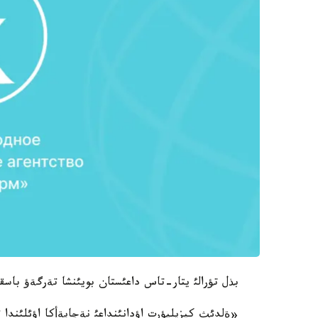
بذل تؤرالئ يتار-تاس داعئستان بويئنشا تةرگةؤ باسق
«ةلدئث كيزيليؤرت اؤدانئنداعئ نةچايةأكا اؤئلئندا