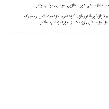
يعا بايلانىستى ءورت قاۋپى جوعارى بولىپ وتىر.
«قازاۆياورمانقورعاۋ» كۇشتەرى كۇشەيتىلگەن رەجيمگە
لدەۋ جۇمىستارى ۇزدىكسىز جۇرگىزىلىپ جاتىر.