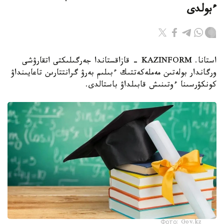
ءبولدى
استانا. KAZINFORM - قازاقستاندا جەرگىلىكتى اتقارۋشى
ورگاندار بولەتىن مەملەكەتتىك ءبىلىم بەرۋ گرانتتارىن تاعايىنداۋ
كونكۋرسىنا ءوتىنىش قابىلداۋ باستالدى.
Фото: Gov.kz