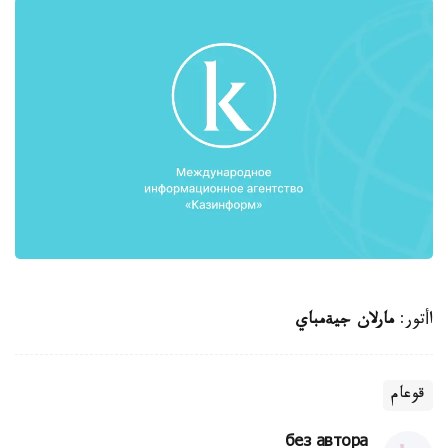
اأتور:
مارلان جيةمباي
قوعام
без автора