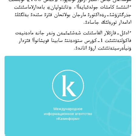
سومداعان جاس اكتةر ارتؤر تولةپوأ، «كةش YOU» توبئنئث
ءانشئسئ كامشات جولدئبايةأا، «تاثشولپان» باعدارلاماسئنئث
جذرگئزؤشئ-رةداكتورئ مارجان بولاتحان قئزئ سئندئ بةلگئلئ
ادامدار تورةلئك جاسادئ.
ءادئل-قازئلار القاسئنئث شةشئمئمةن ونةر جانة مادةنيةت
فاكؤلتةتئنئث 1-كؤرس ستؤدةنتئ سابينا قويشانوأا قئزدار
ؤنيأةرسيتةتئنئث ارؤئ اتاندئ.