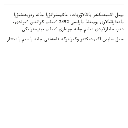
بيىل اكىمدىكتەر باكالاۆريات، ماگيستراتۋرا جانە رەزيدەنتۋرا
باعدارلامالارى بويىنشا بارلىعى 2392 ءبىلىم گرانتىن ءبولدى،
دەپ حابارلايدى عىلىم جانە جوعارى ءبىلىم مينيسترلىگى.
جىل سايىن اكىمدىكتەر وڭىرلەرگە قاجەتتى جانە باسىم باعىتتار
بويىنشا مامانداردى ماقساتتى دايارلاۋ ءۇشىن ءبىلىم بەرۋ
گرانتتارىن ۇسىنادى.
- بيىل جەرگىلىكتى اتقارۋشى ورگاندار باكالاۆريات، ماگيستراتۋرا
جانە رەزيدەنتۋرا باعدارلامالارى بويىنشا وقۋعا 2392 ءبىلىم بەرۋ
گرانتىن ءبولدى،-دەلىنگەن مينيسترلىك حابارلاماسىندا.
ەڭ كوپ گرانت استانا قالاسىندا قاراستىرىلعان - 303.
شىمكەنت قالاسىنىڭ اكىمدىگى 285، شىعىس قازاقستان وبلىسى
270 گرانت ءبولدى.
باتىس قازاقستان وبلىسىندا – 211، اباي جانە تۇركىستان
وبلىستارىندا – 200 دەن، اقمولا وبلىسىندا – 199، قاراعاندى
وبلىسىندا – 198، اتىراۋ وبلىسىندا – 187، ماڭعىستاۋ