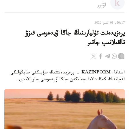
اۆتور
20:17, 08 تامىز 2026
پرەزيدەنت تۇلپارىنىڭ جاڭا ۆيدەوسى قىزۋ
تالقىلانىپ جاتىر
استانا. KAZINFORM - پرەزيدەنتتىڭ سۇيىكتى سايگۇلىگى
اقجاننىڭ كەڭ دالادا جەلىگەن جاڭا ۆيدەوسى جاريالاندى.