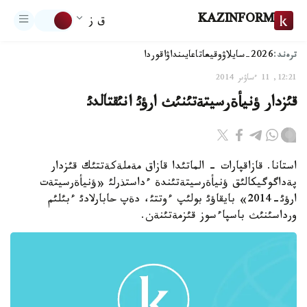
KAZINFORM
ق ز
ترەند:
2026-سايلاۋ
وقيعا
تاعايىنداۋ
اقوردا
12:21, 11 ءساۋىر 2014
قئزدار ؤنيأةرسيتةتئنئث ارؤئ انئقتالدئ
استانا. قازاقپارات - الماتئدا قازاق مةملةكةتتئك قئزدار
پةداگوگيكالئق ؤنيأةرسيتةتئندة ءداستذرلئ «ؤنيأةرسيتةت
ارؤئ-2014» بايقاؤئ بولئپ ءوتتئ، دةپ حابارلادئ ءبئلئم
ورداسئنئث باسپاءسوز قئزمةتئنةن.