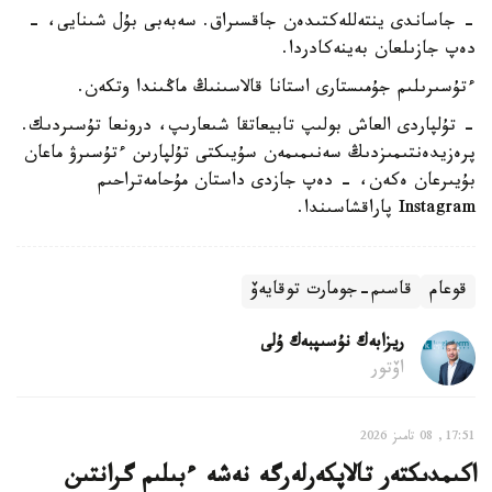
- جاساندى ينتەللەكتىدەن جاقسىراق. سەبەبى بۇل شىنايى، -
دەپ جازىلعان بەينەكادردا.
ءتۇسىرىلىم جۇمىستارى استانا قالاسىنىڭ ماڭىندا وتكەن.
- تۇلپاردى العاش بولىپ تابيعاتقا شىعارىپ، درونعا تۇسىردىك.
پرەزيدەنتىمىزدىڭ سەنىمىمەن سۇيىكتى تۇلپارىن ءتۇسىرۋ ماعان
بۇيىرعان ەكەن، - دەپ جازدى داستان مۇحامەتراحىم
Instagram پاراقشاسىندا.
قوعام
قاسىم-جومارت توقايەۆ
ريزابەك نۇسىپبەك ۇلى
اۆتور
17:51, 08 تامىز 2026
اكىمدىكتەر تالاپكەرلەرگە نەشە ءبىلىم گرانتىن