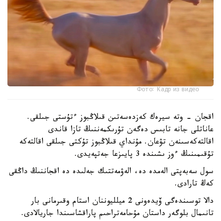
Фото: Кадр из видео
اقجان - وتە سيرەك كەزدەسەتىن قىلاڭبوز ءتۇستى جىلقى.
عاناتلى جانە تابىس دەگەن تۇرىكمەننىڭ تازا قاندى
اقالتەكەسىنەن تۋعان. مۇنداي قىلاڭبوز تۇكتى جىلقى اقالتەكە
تۇقىمىنىڭ ءوز ىشىندە 3 پايىزعا جەتپەيدى.
سول سەبەپتى الەمدە دە، الەۋمەتتىك جەلىدە دە اقجاننىڭ داڭقى
كەڭ تارادى.
دالا توسىندەگى ۆيدەونى 2 ميلليوننان استام وقىرمانى بار
تانىمال بلوگەر داستان مۇحامەتراحىم پاراقشاسىندا جاريالادى.