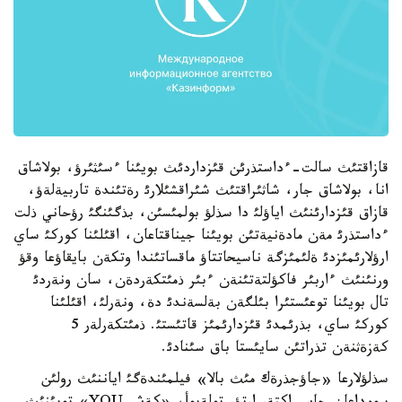
قازاقتئث سالت-ءداستذرئن قئزداردئث بويئنا ءسئثئرؤ، بولاشاق
انا، بولاشاق جار، شاثئراقتئث شئراقشئلارئ رةتئندة تاربيةلةؤ،
قازاق قئزدارئنئث اياؤلئ دا سذلؤ بولمئسئن، بذگئنگئ رؤحاني ذلت
ءداستذرئ مةن مادةنيةتئن بويئنا جيناقتاعان، اقئلئنا كوركئ ساي
ارؤلارئمئزدئ ةلئمئزگة ناسيحاتتاؤ ماقساتئندا وتكةن بايقاؤعا وقؤ
ورنئنئث ءاربئر فاكؤلتةتئنةن ءبئر ذمئتكةردةن، سان ونةردئ
تال بويئنا توعئستئرا بئلگةن بةلسةندئ دة، ونةرلئ، اقئلئنا
كوركئ ساي، بذرئمدئ قئزدارئمئز قاتئستئ. ذمئتكةرلةر 5
كةزةثنةن تذراتئن سايئستا باق سئنادئ.
سذلؤلارعا «جاؤجذرةك مئث بالا» فيلمئندةگئ اياننئث رولئن