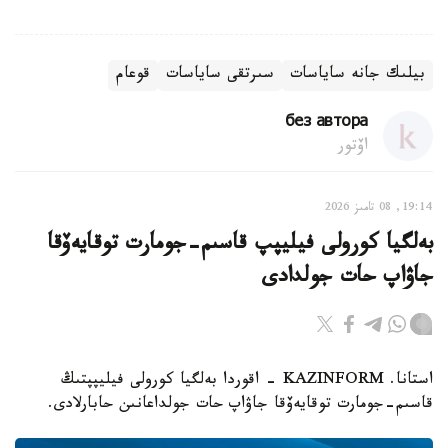
بيلىك جانە ساياسات
سىرتقى ساياسات
قوعام
без автора
اۆتور
19:14, 08 تامىز 2026
بەلگيا كورولى فيليپپ قاسىم-جومارت توقايەۆقا
جاۋاپ حات جولدادى
استانا. KAZINFORM - اقوردا بەلگيا كورولى فيليپپتىڭ
قاسىم-جومارت توقايەۆقا جاۋاپ حات جولداعانىن حابارلادى.