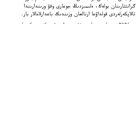
گرانتتارىنان بولەك، ەلىمىزدىڭ جوعارى وقۋ ورىندارىندا
تالاپكەرلەردى قولداۋعا ارنالعان وزىندىك باعدارلامالار بار.
- 2026 -جىلى جوعارى وقۋ ورىندارى ۇسىناتىن رەكتورلىق،
ۋنيۆەرسيتەتتىك جانە ىشكى ءبىلىم بەرۋ گرانتتارىنىڭ جالپى
سانى ەكى مىڭنان اسادى. گرانتتاردى بەرۋ تالاپتارىن ءار
ۋنيۆەرسيتەت دەربەس بەلگىلەيدى. ىرىكتەۋ كەزىندە ۇلتتىق
ءبىرىڭعاي تەستىلەۋ ناتيجەلەرى، اكادەميالىق جەتىستىكتەر،
«التىن بەلگى» يەگەرى بولۋى، وليمپيادالار مەن عىلىمي،
شىعارماشىلىق جانە سپورتتىق جارىستارداعى ناتيجەلەر،
سونداي-اق تالاپكەردىڭ الەۋمەتتىك جاعدايى ەسكەرىلەدى، -
دەلىنگەن مينيسترلىك مالىمەتىندە.
ەڭ ءىرى باعدارلامالاردىڭ ءبىرى قوجا احمەت ياساۋي اتىنداعى
حالىقارالىق قازاق-تۇرىك ۋنيۆەرسيتەتىندە جۇزەگە اسىرىلادى.
2026-2027 وقۋ جىلىنا تۇركيا رەسپۋبليكاسى تاراپىنان 500
ءداستۇرلى ءبىلىم بەرۋ كۆوتاسى بولىنگەن. قۇجاتتار 2026-
جىلعى 10-15-تامىز ارالىعىندا قابىلدانادى. كونكۋرسقا
مەملەكەتتىك ءبىلىم بەرۋ گرانتى كونكۋرسىنا قاتىسۋعا جارامدى ۇ