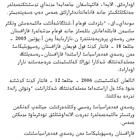
اؤداردئق. الايدا، قالئپتاسقان جاعدايدا مذنداي تذسئنئكتةمةلةر
جةتكئلئكسئز جانة قاناعاتتاندئرارلئق ةمةس دةپ ةسةپتةيمئز.
سونداي-اق، ءبئزدئث قوعام أ.شتئگاشةأتئث مالئمدةسئن وتكئر
سئنمةن قابئلداعانئن بئلةمئز جانة قوعام مذشةلةرئ قازاقستان
مةن رةسةي پرةزيدةنتتةرئ ن.نازاربايةأ پةن أ.پؤتين 2005 -
جئلعئ 18 - قاثتار كذنئ قول قويعان قازاقستان رةسپؤبليكاسئ
مةن رةسةي فةدةراسياسئ اراسئندا قازاقستان-رةسةيلئك
مةملةكةتتئك شةكارا تؤرالئ كةلئسئمنئث ةرةجةسئنة نازار
اؤدارادئ.
اتالعان كةلئسئمنئث 2006 - جئلعئ 12 - قاثتار كذنئ كذشئنة
ةنؤئ ةكئ ةل اراسئنداعئ مةملةكةتتئك شةكارانئث ءوتؤئن زاثدئ
تذردة بةكئتتئ.
رةسةي فةدةراسياسئ رةسمي وكئلدةرئنئث جيئلةپ كةتكةن
ورئنسئز مالئمدةمةلةرئ تةرةث الاثداؤشئلئق تؤدئرماؤئ مذمكئن
ةمةس.
قازاقستان رةسپؤبليكاسئ مةن رةسةي فةدةراسياسئنئث