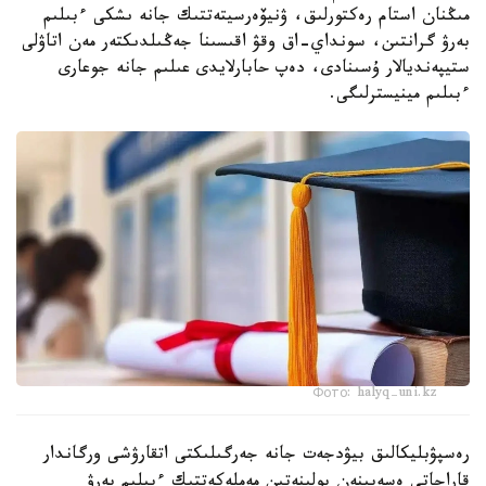
مىڭنان استام رەكتورلىق، ۋنيۆەرسيتەتتىك جانە ىشكى ءبىلىم
بەرۋ گرانتىن، سونداي-اق وقۋ اقىسىنا جەڭىلدىكتەر مەن اتاۋلى
ستيپەنديالار ۇسىنادى، دەپ حابارلايدى عىلىم جانە جوعارى
ءبىلىم مينيسترلىگى.
Фото: halyq-uni.kz
رەسپۋبليكالىق بيۋدجەت جانە جەرگىلىكتى اتقارۋشى ورگاندار
قاراجاتى ەسەبىنەن بولىنەتىن مەملەكەتتىك ءبىلىم بەرۋ