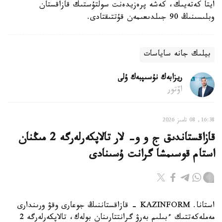
ايتا كەتەيىك، كەشە پرەزيدەنت سولتۇستىك قازاقستان
وبلىسىنىڭ 90 جىلدىعىمەن قۇتتىقتادى.
بيلىك جانە ساياسات
ريزابەك نۇسىپبەك ۇلى
اۆتور
16:38, 08 تامىز 2026
قازاقستاندىق ج و و- لار تالاپكەرلەرگە 2 مىڭنان
استام قوسىمشا گرانت ۇسىنادى
استانا. KAZINFORM - قازاقستاننىڭ جوعارى وقۋ ورىندارى
مەملەكەتتىك ءبىلىم بەرۋ گرانتتارىنان بولەك، تالاپكەرلەرگە 2