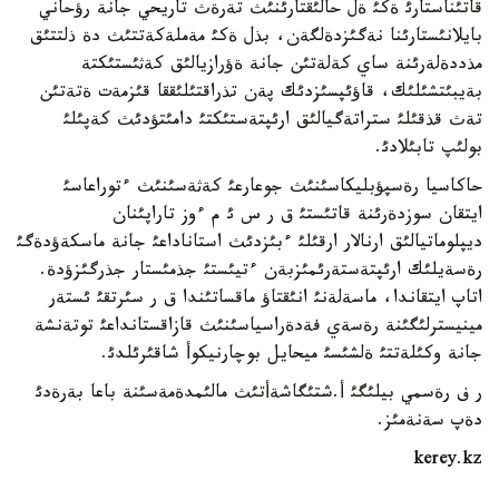
قاتئناستارئ ةكئ ةل حالئقتارئنئث تةرةث تاريحي جانة رؤحاني
بايلانئستارئنا نةگئزدةلگةن، بذل ةكئ مةملةكةتتئث دة ذلتتئق
مذددةلةرئنة ساي كةلةتئن جانة ةؤرازيالئق كةثئستئكتة
بةيبئتشئلئك، قاؤئپسئزدئك پةن تذراقتئلئققا قئزمةت ةتةتئن
تةث قذقئلئ ستراتةگيالئق ارئپتةستئكتئ دامئتؤدئث كةپئلئ
بولئپ تابئلادئ.
حاكاسيا رةسپؤبليكاسئنئث جوعارعئ كةثةسئنئث ءتوراعاسئ
ايتقان سوزدةرئنة قاتئستئ ق ر س ئ م ءوز تاراپئنان
ديپلوماتيالئق ارنالار ارقئلئ ءبئزدئث استاناداعئ جانة ماسكةؤدةگئ
رةسةيلئك ارئپتةستةرئمئزبةن ءتيئستئ جذمئستار جذرگئزؤدة.
اتاپ ايتقاندا، ماسةلةنئ انئقتاؤ ماقساتئندا ق ر سئرتقئ ئستةر
مينيسترلئگئنة رةسةي فةدةراسياسئنئث قازاقستانداعئ توتةنشة
جانة وكئلةتتئ ةلشئسئ ميحايل بوچارنيكوأ شاقئرئلدئ.
ر ف رةسمي بيلئگئ أ.شتئگاشةأتئث مالئمدةمةسئنة باعا بةرةدئ
دةپ سةنةمئز.
kerey.kz