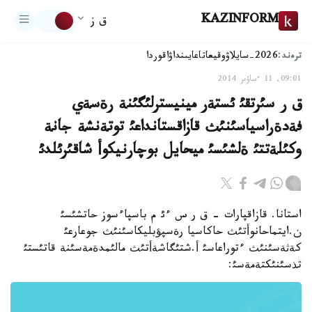
KAZINFORM
ق ز
ترەند:
2026-سايلاۋ
وقيعا
تاعايىنداۋ
اقوردا
09:01, 11 ءساۋىر 2014
ق ر سئرتقئ ئستةر مينيسترلئگئنة رةسةي
فةدةراسياسئنئث قازاقستانداعئ توتةنشة جانة
وكئلةتتئ ةلشئسئ ميحايل بوچارنيكوأ شاقئرئلدئ
استانا. قازاقپارات - ق ر س ءئ م باسپاءسوز حاتشئسئ
ن.ايتماحانوأتئث حاكاسيا رةسپؤبليكاسئنئث جوعارعئ
كةثةسئنئث ءتوراعاسئ أ.شتئگاشةأتئث مالئمدةمةسئنة قاتئستئ
تذسئنئكتةمةسئ: