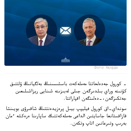
Фото: Ақорда
- كورول جەدەلحاتتا مەملەكەت باسشىسىنىڭ بەلگيانىڭ ۇلتتىق
كۇنىنە وراي بىلدىرگەن جىلى لەبىزىنە شىنايى ريزاشىلىعىن
جەتكىزگەن،-دەلىنگەن اقپاراتتا.
سونداي-اق كورول فيليپپ بيىل پرەزيدەنتتىڭ شاقىرۋى بويىنشا
قازاقستانعا جاسايتىن الداعى مەملەكەتتىك ساپارىنا ەرەكشە ءمان
بەرىپ وتىرعانىن اتاپ وتكەن.