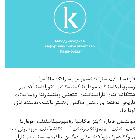
قازاقستاننئث سئرتقئ ئستةر مينيسترلئگئ حاكاسيا
رةسپؤبليكاسئنئث جوعارعئ كةثةسئنئث ءتوراعاسئ ألاديمير
شتئگاشةأتئث قازاقستاننئث شئعئس وبلئستارئنا رةسةيدئث
تاريحي قذقئعئ بار-مئس دةگةن رةتسئز مالئمدةمةسئنة نازار
اؤداردئ.
سونئمةن قاتار، ءبئز حاكاسيا رةسپؤبليكاسئنئث جوعارعئ
كةثةسئنئث شةنةؤنئكتةرئنئث أ.شتئگاشةأتئث سوزدةرئن ب ا
ق وكئلدةرئ بذرمالادئ-مئس دةگةن مالئمدةمةسئنة دة نازار