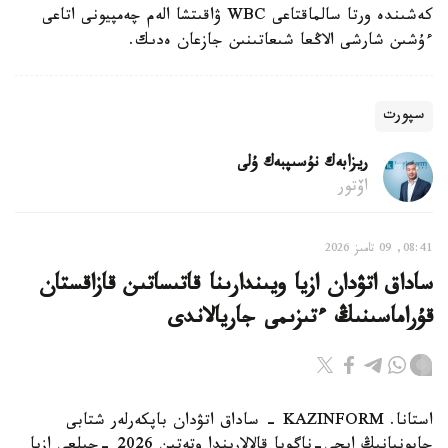
كەشىندە ورتا سالماقتاعى WBC ۋاقىتشا الەم چەمپيونى اتاعى
ءۇشىن شارشى الاڭعا شىعاتىنىن جازعان ەدىك.
سپورت
ريزابەك نۇسىپبەك ۇلى
اۆتور
08:41, 09 تامىز 2026
ساداق اتۋدان ازيا ويىندارىنا قاتىساتىن قازاقستان
قۇراماسىنىڭ ءتىزىمى جاريالاندى
استانا. KAZINFORM - ساداق اتۋدان باپكەرلەر شتابى
جاپونيانىڭ ايچي-ناگويا قالالارىندا وتەتىن 2026 -جىلعى ازيا