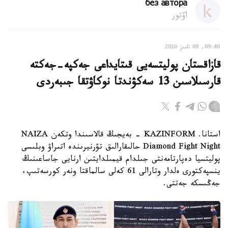
без автора
اۆتور
09:40, 09 تامىز 2026
قازاقستان پوليتسەيى قىتايداعى جەكپە-جەكتە
قارسىلاسىن 13 سەكۋندتا نوكاۋتقا جىبەردى
استانا. KAZINFORM - بەيجىڭ قالاسىندا وتكەن NAIZA
Diamond Fight Night حالىقارالىق تۋرنيرىندە اتىراۋ وبلىسى
پوليتسيا دەپارتامەنتى جىلدام قيمىلدايتىن ارنايى جاساعىنىڭ
ينسپەكتورى ەلدار وتارالى 61 كەلى سالماقتا ونەر كورسەتىپ،
جەڭىسكە جەتتى.