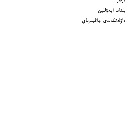
ەرلەر
يلفات ابدۋللين
داۋلەتكەلدى جاڭبىرباي
داستان كارىموۆ
ايەلدەر
الەكساندرا زەمليانوۆا
مەدينا مۇرات
ساميرا جۇماعۇلوۆا
بلوكتىق ساداق اتۋ
ەرلەر
اندرەي تيۋتيۋن
ءاقبارالى قارابايەۆ
مۇسا دىلمۇحامەت