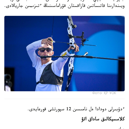
ويىندارىنا قاتىساتىن قازاقستان قۇراماسىنىڭ ءتىزىمىن جاريالادى.
Фото: ҚР ҰОК
ءدۇبىرلى دودادا ەل نامىسىن 12 سپورتشى قورعايدى.
كلاسسيكالىق ساداق اتۋ