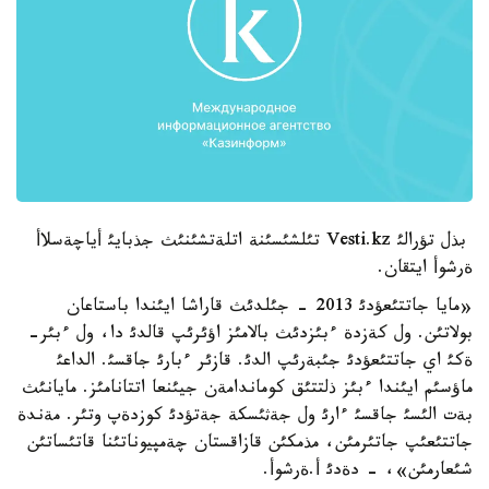
بذل تؤرالئ Vesti.kz تئلشئسئنة اتلةتشئنئث جذبايئ أياچةسلاأ
ةرشوأ ايتقان.
«مايا جاتتئعؤدئ 2013 - جئلدئث قاراشا ايئندا باستاعان
بولاتئن. ول كةزدة ءبئزدئث بالامئز اؤئرئپ قالدئ دا، ول ءبئر-
ةكئ اي جاتتئعؤدئ جئبةرئپ الدئ. قازئر ءبارئ جاقسئ. الداعئ
ماؤسئم ايئندا ءبئز ذلتتئق كوماندامةن جيئنعا اتتانامئز. مايانئث
بةت الئسئ جاقسئ ءارئ ول جةثئسكة جةتؤدئ كوزدةپ وتئر. مةندة
جاتتئعئپ جاتئرمئن، مذمكئن قازاقستان چةمپيوناتئنا قاتئساتئن
شئعارمئن»، - دةدئ أ.ةرشوأ.