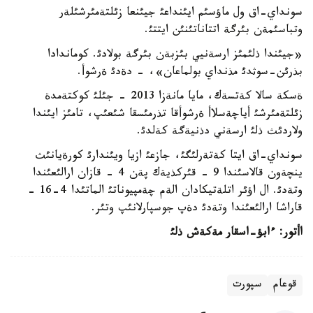
سونداي-اق ول ماؤسئم ايئنداعئ جيئنعا زئلتةمئرشئلةر
وتباسئمةن بئرگة اتتاناتئنئن ايتتئ.
«جيئندا ذلئمئز ارسةنيي بئزبةن بئرگة بولادئ. كوماندادا
بذرئن-سوثدئ مذنداي بولماعان»، - دةدئ ةرشوأ.
ةسكة سالا كةتسةك، مايا مانةزا 2013 - جئلئ كوكتةمدة
زئلتةمئرشئ أياچةسلاأ ةرشوأقا تذرمئسقا شئعئپ، تامئز ايئندا
ولاردئث ذلئ ارسةني دذنيةگة كةلدئ.
سونداي-اق ايتا كةتةرلئگئ، جازعئ ازيا ويئندارئ كورةيانئث
ينچةون قالاسئندا 9 - قئركذيةك پةن 4 - قازان ارالئعئندا
وتةدئ. ال اؤئر اتلةتيكادان الةم چةمپيوناتئ الماتئدا 4-16 -
قاراشا ارالئعئندا وتةدئ دةپ جوسپارلانئپ وتئر.
اأتور: ءابؤ-اسقار مةكةش
ذلئ
قوعام
سپورت