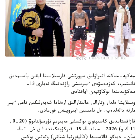
Фото: t.me/POLICE_of_KZ
جەكپە-جەكتە اتىراۋلىق سپورتشى قارسىلاسىنا ايقىن باسىمدىق
تانىتىپ، كەزدەسۋدى ءبىرىنشى راۋندتىڭ نەبارى 13-
سەكۋندىندا نوكاۋتپەن اياقتادى.
وسىلايشا ەلدار وتارالى حالىقارالىق ارەنادا شەبەرلىگىن تاعى ءبىر
مارتە دالەلدەپ، ەل نامىسىن ابىرويمەن قورعادى.
قازاقستاندىق كاسىپقوي بوكسشى مەيىرىم نۇرسۇلتانوۆ (20-0,
11 ك و) 2026 -جىلدىڭ 19-قىركۇيەگىندە ا ق ش-تىڭ
سان- ديەگو قالاسىندا (كاليفورنيا شتاتى) وتەتىن بوكس