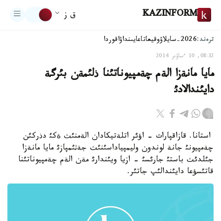
KAZINFORM
ق ز
ترەند:
2026-سايلاۋ
وقيعا
تاعايىنداۋ
اقوردا
08:32, 10 ءساۋىر 2014
مايا مانةزا الةم چةمپيوناتئنا ذلئمةن بئرگة
دايئندالادئ
استانا. قازاقپارات - اؤئر اتلةتيكادان الةمنئث ةكئ دذركئن
چةمپيونئ جانة لوندون وليمپياداسئنئث جةثئمپازئ مايا مانةزا
جئلدئث باستئ جارئسئ - ازيا ويئندارئ مةن الةم چةمپيوناتئنا
قاتئسؤعا دايئندالئپ جاتئر.